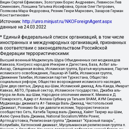
Вицин Сергей Ефимович, Золотухин Борис Андреевич, Левинсон Лев
Семенович, Локшина Татьяна Иосифовна, Орлов Олег Петрович,
Полякова Мара Федоровна, Резник Генри Маркович, Захаров Герман
Константинович
Источник:
http://unro.minjust.ru/NKOForeignAgent.aspx
данные на
24.03.2022
* Единый федеральный список организаций, в том числе
иностранных и международных организаций, признанных
в соответствии с законодательством Российской
Федерации террористическими:
Высший военный Маджлисуль Шура Объединенных сил моджахедов
Кавказа, Конгресс народов Ичкерии и Дагестана, База, Асбат аль-
Ансар, Священная война, Исламская группа, Братья-мусульмане, Партия
исламского освобождения, Лашкар-И-Тайба, Исламская группа,
Движение Талибан, Исламская партия Туркестана, Общество
социальных реформ, Общество возрождения исламского наследия,
Дом двух святых, Джунд аш-Шам, Исламский джихад, Аль-Каида, Имарат
Кавказ, АБТО, Правый сектор, Исламское государство, Джабха аль-
Нусра ли-Ахль аш-Шам, Народное ополчение имени К. Минина и Д.
Пожарского, Аджр от Аллаха Субхану уа Тагьаля SHAM, АУМ Синрике,
Муджахеды джамаата Ат-Тавхида Валь-Джихад, Чистопольский
Джамаат, Рохнамо ба суи давлати исломи, Террористическое
сообщество Сеть, Катиба Таухид валь-Джихад, Хайят Тахрир аш-Шам,
Ахлю Сунна Валь Джамаа, National Socialism/White Power,
Артподготовка, Религиозная группа “Джамаат “Красный пахарь”,
Колумбайн, Хатлонский джамаат, Мусульманская религиозная группа п.