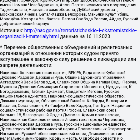
Кушкуль г. Оренбург, Крымско-татарский добровольческий батальон
имени Номана Челебиджихана, Азов, Партия исламского возрождения
Таджикистана, Народная самооборона, Дуббайский джамаат,
московская ячейка, Батал-Хаджи Белхороев, Маньяки Культ Убийц,
Молодёжь Которая Улыбается, Легион Свобода России, Айдар, Русский
добровольческий корпус
Источник:
http://nac.gov.ru/terroristicheskie-i-ekstremistskie-
organizacii-i-materialy.html
данные на
16.11.2023
* Перечень общественных объединений и религиозных
организаций в отношении которых судом принято
вступившее в законную силу решение о ликвидации или
запрете деятельности:
Национал-большевистская партия, ВЕК РА, Рада земли Кубанской
Духовно Родовой Державы Русь, Община Духовного Управления
Асгардской Веси Беловодья, Славянская Община Капища Веды Перуна,
Мужская Духовная Семинария Староверов-Инглингов, Нурджулар, К
Богодержавию, Таблиги Джамаат, Свидетели Иеговы, Русское
национальное единство, Национал-социалистическое общество,
Джамаат мувахидов, Объединенный Вилайат Кабарды, Балкарии и
Карачая, Союз славян, Ат-Такфир Валь-Хиджра, Пит Буль, Национал-
социалистическая рабочая партия России, Славянский союз,
Формат-18, Благородный Орден Дьявола, Армия воли народа,
Национальная Социалистическая Инициатива города Череповца,
Духовно-Родовая Держава Русь, Русское национальное единство,
Древнерусской Инглистической церкви Православных Староверов-
Инглингов, Русский общенациональный союз, Движение против
нелегальной иммиграции, Кровь и Честь, О свободе совести и о