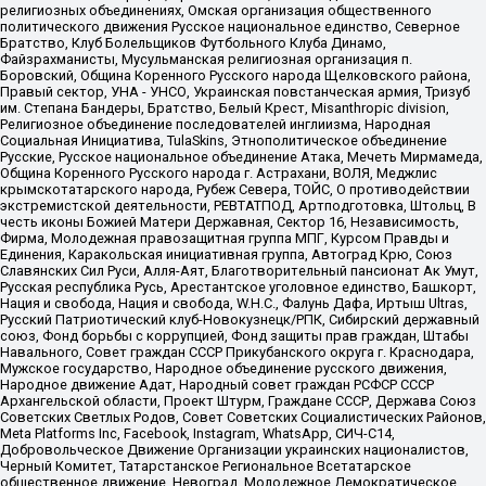
религиозных объединениях, Омская организация общественного
политического движения Русское национальное единство, Северное
Братство, Клуб Болельщиков Футбольного Клуба Динамо,
Файзрахманисты, Мусульманская религиозная организация п.
Боровский, Община Коренного Русского народа Щелковского района,
Правый сектор, УНА - УНСО, Украинская повстанческая армия, Тризуб
им. Степана Бандеры, Братство, Белый Крест, Misanthropic division,
Религиозное объединение последователей инглиизма, Народная
Социальная Инициатива, TulaSkins, Этнополитическое объединение
Русские, Русское национальное объединение Атака, Мечеть Мирмамеда,
Община Коренного Русского народа г. Астрахани, ВОЛЯ, Меджлис
крымскотатарского народа, Рубеж Севера, ТОЙС, О противодействии
экстремистской деятельности, РЕВТАТПОД, Артподготовка, Штольц, В
честь иконы Божией Матери Державная, Сектор 16, Независимость,
Фирма, Молодежная правозащитная группа МПГ, Курсом Правды и
Единения, Каракольская инициативная группа, Автоград Крю, Союз
Славянских Сил Руси, Алля-Аят, Благотворительный пансионат Ак Умут,
Русская республика Русь, Арестантское уголовное единство, Башкорт,
Нация и свобода, Нация и свобода, W.H.С., Фалунь Дафа, Иртыш Ultras,
Русский Патриотический клуб-Новокузнецк/РПК, Сибирский державный
союз, Фонд борьбы с коррупцией, Фонд защиты прав граждан, Штабы
Навального, Совет граждан СССР Прикубанского округа г. Краснодара,
Мужское государство, Народное объединение русского движения,
Народное движение Адат, Народный совет граждан РСФСР СССР
Архангельской области, Проект Штурм, Граждане СССР, Держава Союз
Советских Светлых Родов, Совет Советских Социалистических Районов,
Meta Platforms Inc, Facebook, Instagram, WhatsApp, СИЧ-С14,
Добровольческое Движение Организации украинских националистов,
Черный Комитет, Татарстанское Региональное Всетатарское
общественное движение, Невоград, Молодежное Демократическое