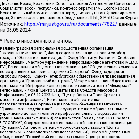
Движение Весна, Верховный Совет Татарской Автономной Советской
Социалистической Республики, Конгресс ойрат-калмыцкого народа,
Исполнительный комитет совета народных депутатов Красноярского
края, Этническое национальное объединение, ЛГБТ, Я.МЫ Сергей Фургал
Источник:
https://minjust.gov.ru/ru/documents/7822/
данные
на
03.05.2024
* Реестр иностранных агентов:
Калининградская региональная общественная организация "Экозащита!-Женсовет", Фонд содействия защите прав и свобод граждан "Общественный вердикт", Фонд "Институт Развития Свободы Информации", Частное учреждение "Информационное агентство МЕМО. РУ", Региональная общественная организация "Общественная комиссия по сохранению наследия академика Сахарова", Фонд поддержки свободы прессы, Санкт-Петербургская общественная правозащитная организация "Гражданский контроль", Межрегиональная общественная организация "Информационно-просветительский центр "Мемориал", Региональный Фонд "Центр Защиты Прав Средств Массовой Информации", с 05.12.2023 Фонд "Центр Защиты Прав Средств массовой информации", Региональная общественная благотворительная организация помощи беженцам и мигрантам "Гражданское содействие", Негосударственное образовательное учреждение дополнительного профессионального образования (повышение квалификации) специалистов "АКАДЕМИЯ ПО ПРАВАМ ЧЕЛОВЕКА", Свердловская региональная общественная организация "Сутяжник", Автономная некоммерческая организация "Центр независимых социологических исследований", Союз общественных объединений "Российский исследовательский центр по правам человека", Региональное общественное учреждение научно-информационный центр "МЕМОРИАЛ", Некоммерческая организация "Фонд защиты гласности", Автономная некоммерческая организация "Институт прав человека", Городская общественная организация "Екатеринбургское общество "МЕМОРИАЛ", Городская общественная организация "Рязанское историко-просветительское и правозащитное общество "Мемориал" (Рязанский Мемориал), Челябинский региональный орган общественной самодеятельности – женское общественное объединение "Женщины Евразии", Челябинский региональный орган общественной самодеятельности "Уральская правозащитная группа", Фонд содействия защите здоровья и социальной справедливости имени Андрея Рылькова, Автономная Некоммерческая Организация "Аналитический Центр Юрия Левады", Автономная некоммерческая организация социальной поддержки населения "Проект Апрель", Региональная общественная организация помощи женщинам и детям, находящимся в кризисной ситуации "Информационно-методический центр "Анна", Фонд содействия развитию массовых коммуникаций и правовому просвещению "Так-так-Так", Фонд содействия устойчивому развитию "Серебряная тайга", Свердловский региональный общественный фонд социальных проектов "Новое время", "Idel.Реалии", Кавказ.Реалии, Крым.Реалии, Телеканал Настоящее Время, Татаро-башкирская служба Радио Свобода (Azatliq Radiosi), Радио Свободная Европа/Радио Свобода (PCE/PC), "Сибирь.Реалии", "Фактограф", Благотворительный фонд помощи осужденным и их семьям, Автономная некоммерческая организация "Институт глобализации и социальных движений", Фонд "В защиту прав заключенных", Частное учреждение "Центр поддержки и содействия развитию средств массовой информации", Пензенский региональный общественный благотворительный фонд "Гражданский союз", "Север.Реалии", Некоммерческая организация Фонд "Правовая инициатива", Общество с ограниченной ответственностью "Радио Свободная Европа/Радио Свобода", Чешское информационное агентство "MEDIUM-ORIENT", Красноярская региональная общественная организация "Мы против СПИДа", Камалягин Денис Николаевич, Маркелов Сергей Евгеньевич, Пономарев Лев Александрович, Савицкая Людмила Алексеевна, Автономная некоммерческая организация "Центр по работе с проблемой насилия "НАСИЛИЮ.НЕТ", Межрегиональный профессиональный союз работников здравоохранения "Альянс врачей", Юридическое лицо, зарегистрированное в Латвийской Республике, SIA "Medusa Project" (регистрационный номер 40103797863, дата регистрации 10.06.2014), Некоммерческая организация "Фонд по борьбе с коррупцией", Автономная некоммерческая организация "Институт права и публичной политики", Баданин Роман Сергеевич, Гликин Максим Александрович, Железнова Мария Михайловна, Лукьянова Юлия Сергеевна, Маетная Елизавета Витальевна, Маняхин Петр Борисович, Чуракова Ольга Владимировна, Ярош Юлия Петровна, Юридическое лицо "The Insider SIA", зарегистрированное в Риге, Латвийская Республика (дата регистрации 26.06.2015), являющееся администратором доменного имени интернет-издания "The Insider SIA", https://theins.ru, Постернак Алексей Евгеньевич, Рубин Михаил Аркадьевич, Анин Роман Александрович, Юридическое лицо Istories fonds, зарегистрированное в Латвийской Республике (регистрационный номер 50008295751, дата регистрации 24.02.2020), Великовский Дмитрий Александрович, Долинина Ирина Николаевна, Мароховская Алеся Алексеевна, Шлейнов Роман Юрьевич, Шмагун Олеся Валентиновна, Общество с ограниченной ответственностью "Альтаир 2021", Общество с ограниченной ответственностью "Вега 2021", Общество с ограниченной ответственностью "Главный редактор 2021", Общество с ограниченной ответственностью "Ромашки монолит", Важенков Артем Валерьевич, Ивановская областная общественная организация "Центр гендерных исследований", Гурман Юрий Альбертович, Медиапроект "ОВД-Инфо", Егоров Владимир Владимирович, Жилинский Владимир Александрович, Общество с ограниченной ответственностью "ЗП", Иванова София Юрьевна, Карезина Инна Павловна, Кильтау Екатерина Викторовна, Петров Алексей Викторович, Пискунов Сергей Евгеньевич, Смирнов Сергей Сергеевич, Тихонов Михаил Сергеевич, Общество с ограниченной ответственностью "ЖУРНАЛИСТ-ИНОСТРАННЫЙ АГЕНТ", Арапова Галина Юрьевна, Вольтская Татьяна Анатольевна, Американская компания "Mason G.E.S. Anonymous Foundation" (США), являющаяся владельцем интернет-издания https://mnews.world/, Компания "Stichting Bellingcat", зарегистрированная в Нидерландах (дата регистрации 11.07.2018), Захаров Андрей Вячеславович, Клепиковская Екатерина Дмитриевна, Общество с ограниченной ответственностью "МЕМО", Перл Роман Александрович, Симонов Евгений Алексеевич, Соловьева Елена Анатольевна, Сотников Даниил Владимирович, Сурначева Елизавета Дмитриевна, Автономная некоммерческая организация по защите прав человека и информированию населения "Якутия – Наше Мнение", Общество с ограниченной ответственностью "Москоу диджитал медиа", с 26.01.2023 Общество с ограниченной ответственностью "Чайка Белые сады", Ветошкина Валерия Валерьевна, Заговора Максим Александрович, Межрегиональное общественное движение "Российская ЛГБТ - сеть", Оленичев Максим Владимирович, Павлов Иван Юрьевич, Скворцова Елена Сергеевна, Общество с ограниченной ответственностью "Как бы инагент", Кочетков Игорь Викторович, Общество с ограниченной ответственностью "Честные выборы", Еланчик Олег Александрович, Общество с ограниченной ответственностью "Нобелевский призыв", Гималова Регина Эмилевна, Григорьев Андрей Валерьевич, Григорьева Алина Александровна, Ассоциация по содействию защите прав призывников, альтернативнослужащих и военнослужащих "Правозащитная группа "Гражданин.Армия.Право", Хисамова Регина Фаритовна, Автономная некоммерческая организация по реализации социально-правовых программ "Лилит", Дальневосточное общественное движение "Маяк", Санкт-Петербургская ЛГБТ-инициативная группа "Выход", Инициативная группа ЛГБТ+ "Реверс", Алексеев Андрей Викторович, Бекбулатова Таисия Львовна, Беляев Иван Михайлович, Владыкина Елена Сергеевна, Гельман Марат Александрович, Никульшина Вероника Юрьевна, Толоконникова Надежда Андреевна, Шендерович Виктор Анатольевич, Общество с ограниченной ответственностью "Данное сообщение", Общество с ограниченной ответственностью Издательский дом "Новая глава", Айнбиндер Александра Александровна, Московский комьюнити-центр для ЛГБТ+инициатив, Благотворительный фонд развития филантропии, Deutsche Welle (Германия, Kurt-Schumacher-Strasse 3, 53113 Bonn), Борзунова Мария Михайловна, Воробьев Виктор Викторович, Голубева Анна Львовна, Константинова Алла Михайловна, Малкова Ирина Владимировна, Мурадов Мурад Абдулгалимович, Осетинская Елизавета Николаевна, Понасенков Евгений Николаевич, Ганапольский Матвей Юрьевич, Киселев Евгений Алексеевич, Борухович Ирина Григорьевна, Дремин Иван Тимофеевич, Дубровский Дмитрий Викторович, Красноярская региональная общественная организация поддержки и развития альтернативных образовательных технологий и межкультурных коммуникаций "ИНТЕРРА", Маяковская Екатерина Алексеевна, Фейгин Марк Захарович, Филимонов Андрей Викторович, Дзугкоева Регина Николаевна, Доброхотов Роман Александрович, Дудь Юрий Александрович, Елкин Сергей Владимирович, Кругликов Кирилл Игоревич, Сабунаева Мария Леонидовна, Семенов Алексей Владимирович, Шаинян Карен Багратович, Шульман Екатерина Михайловна, Асафьев Артур Валерьевич, Вахштайн Виктор Семенович, Венедиктов Алексей Алексеевич, Лушникова Екатерина Евгеньевна, Волков Леонид Михайлович, Невзоров Александр Глебович, Пархоменко Сергей Борисович, Сироткин Ярослав Николаевич, Кара-Мурза Владимир Владимирович, Баранова Наталья Владимировна, Гозман Леонид Яковлевич, Кагарлицкий Борис Юльевич, Климарев Михаил Валерьевич, Милов Владимир Станиславович, Автономная некоммерческая организация Краснодарский центр современного искусства "Типография", Моргенштерн Алишер Тагирович, Соболь Любовь Эдуардовна, Общество с ограниченной ответственностью "ЛИЗА НОРМ", Каспаров Гарри Кимович, Ходорковский Михаил Борисович, Общество с ограниченной ответственностью "Апрельские тезисы", Данилович Ирина Брониславовна, Кашин Олег Владимирович, Петров Николай Владимирович, Пивоваров Алексей Владимирович, Соколов Михаил Владимирович, Цветкова Юлия Владимировна, Чичваркин Евгений Александрович, Комитет против пыток/Команда против пыток, Общество с ограниченной ответственностью "Первый научный", Общество с ограниченной ответственностью "Вертолет и ко", Белоцерковская Вероника Борисовна, Кац Максим Евгеньевич, Лазарева Татьяна Юрьевна, Шаведдинов Руслан Табризович, Яшин Илья Валерьевич, Общество с ограниченной ответственностью "Иноагент ААВ", Алешковский Дмитрий Петрович, Альбац Евгения Марковна, Быков Дмитрий Львович, Галямина Юлия Евгеньевна, Лойко Сергей Леонидович, Мартынов Кирилл Константинович, Медведев Сергей Александрович, Крашенинников Федор Геннадиевич, Гордеева Катерина Вл