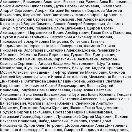
Алексеевич, Васильева Анастасия Евгеньевна, Ривина Анна Валерьевна,
Бойко Анатолий Николаевич, Дугин Сергей Георгиевич, Пивоваров
Андрей Сергеевич, Аверин Виталий Евгеньевич, Барахоев Магомед
Бекханович, Шарипков Олег Викторович, Мошель Ирина Ароновна,
Шведов Григорий Сергеевич, Пономарев Лев Александрович,
Каргалицкий Борис Юльевич, Созаев Валерий Валерьевич, Исламов
Тимур Рифгатович, Романова Ольга Евгеньевна, Щаров Сергей
Алексадрович, Цирульников Борис Альбертович, Гасан Ольга Павловна,
Паутов Юрий Анатольевич, Верховский Александр Маркович,
Пислакова-Паркер Марина Петровна, Кочеткова Татьяна
Владимировна, Чуркина Наталья Валерьевна, Акимова Татьяна
Николаевна, Золотарева Екатерина Александровна, Рачинский Ян
Збигневич, Жемкова Елена Борисовна, Гудков Лев Дмитриевич,
Илларионова Юлия Юрьевна, Саранг Анна Васильевна, Захарова
Светлана Сергеевна, Аверин Владимир Анатольевич, Щур Татьяна
Михайловна, Щур Николай Алексеевич, Блинушов Андрей Юрьевич,
Мосин Алексей Геннадьевич, Гефтер Валентин Михайлович, Симонов
Алексей Кириллович, Флиге Ирина Анатольевна, Мельникова Валентина
Дмитриевна, Вититинова Елена Владимировна, Баженова Светлана
Куприяновна, Максимов Сергей Владимирович, Беляев Сергей
Иванович, Голубева Елена Николаевна, Ганнушкина Светлана
Алексеевна, Закс Елена Владимировна, Буртина Елена Юрьевна, Гендель
Людмила Залмановна, Кокорина Екатерина Алексеевна, Шуманов Илья
Вячеславович, Арапова Галина Юрьевна, Свечников Анатолий
Мариевич, Прохоров Вадим Юрьевич, Шахова Елена Владимировна,
Подузов Сергей Васильевич, Протасова Ирина Вячеславовна,
Литинский Леонид Борисович, Лукашевский Сергей Маркович, Бахмин
Вячеслав Иванович, Шабад Анатолий Ефимович, Сухих Дарья
Николаевна, Орлов Олег Петрович, Добровольская Анна Дмитриевна,
Королева Александра Евгеньевна, Смирнов Владимир Александрович,