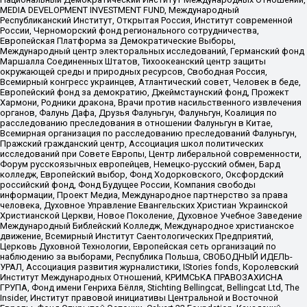
MEDIA DEVELOPMENT INVESTMENT FUND, Международный
Республиканский Институт, Открытая Россия, Институт современной
России, Черноморский фонд регионального сотрудничества,
Европейская Платформа за Демократические Выборы,
Международный центр электоральных исследований, Германский фонд
Маршалла Соединенных Штатов, Тихоокеанский центр защиты
окружающей среды и природных ресурсов, Свободная Россия,
Всемирный конгресс украинцев, Атлантический совет, Человек в беде,
Европейский фонд за демократию, Джеймстаунский фонд, Прожект
Хармони, Родники дракона, Врачи против насильственного извлечения
органов, Фалунь Дафа, Друзья Фалуньгун, Фалуньгун, Коалиция по
расследованию преследования в отношении Фалуньгун в Китае,
Всемирная организация по расследованию преследований Фалуньгун,
Пражский гражданский центр, Ассоциация школ политических
исследований при Совете Европы, Центр либеральной современности,
Форум русскоязычных европейцев, Немецко-русский обмен, Бард
колледж, Европейский выбор, Фонд Ходорковского, Оксфордский
российский фонд, Фонд Будущее России, Компания свободы
информации, Проект Медиа, Международное партнерство за права
человека, Духовное Управление Евангельских Христиан Украинской
Христианской Церкви, Новое Поколение, Духовное Учебное Заведение
Международный Библейский Колледж, Международное христианское
движение, Всемирный Институт Саентологических Предприятий,
Церковь Духовной Технологии, Европейская сеть организаций по
наблюдению за выборами, Республика Польша, СВОБОДНЫЙ ИДЕЛЬ-
УРАЛ, Ассоциация развития журналистики, IStories fonds, Королевский
Институт Международных Отношений, КРИМСЬКА ПРАВОЗАХИСНА
ГРУПА, Фонд имени Генриха Бёлля, Stichting Bellingcat, Bellingcat Ltd, The
Insider, Институт правовой инициативы Центральной и Восточной