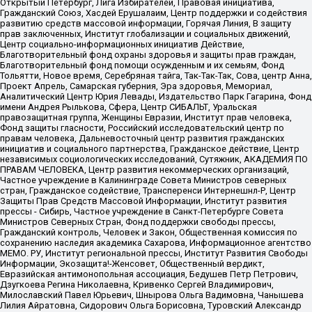
Открытый Петербург, Лига Избирателей, Правовая инициатива,
Гражданский Союз, Хасдей Ерушалаим, Центр поддержки и содействия
развитию средств массовой информации, Горячая Линия, В защиту
прав заключенных, Институт глобализации и социальных движений,
Центр социально-информационных инициатив Действие,
Благотворительный фонд охраны здоровья и защиты прав граждан,
Благотворительный фонд помощи осужденным и их семьям, Фонд
Тольятти, Новое время, Серебряная тайга, Так-Так-Так, Сова, центр Анна,
Проект Апрель, Самарская губерния, Эра здоровья, Мемориал,
Аналитический Центр Юрия Левады, Издательство Парк Гагарина, Фонд
имени Андрея Рылькова, Сфера, Центр СИБАЛЬТ, Уральская
правозащитная группа, Женщины Евразии, Институт прав человека,
Фонд защиты гласности, Российский исследовательский центр по
правам человека, Дальневосточный центр развития гражданских
инициатив и социального партнерства, Гражданское действие, Центр
независимых социологических исследований, Сутяжник, АКАДЕМИЯ ПО
ПРАВАМ ЧЕЛОВЕКА, Центр развития некоммерческих организаций,
Частное учреждение в Калининграде Совета Министров северных
стран, Гражданское содействие, Трансперенси Интернешнл-Р, Центр
Защиты Прав Средств Массовой Информации, Институт развития
прессы - Сибирь, Частное учреждение в Санкт-Петербурге Совета
Министров Северных Стран, Фонд поддержки свободы прессы,
Гражданский контроль, Человек и Закон, Общественная комиссия по
сохранению наследия академика Сахарова, Информационное агентство
МЕМО. РУ, Институт региональной прессы, Институт Развития Свободы
Информации, Экозащита!-Женсовет, Общественный вердикт,
Евразийская антимонопольная ассоциация, Бедушев Петр Петрович,
Дзугкоева Регина Николаевна, Кривенко Сергей Владимирович,
Милославский Павел Юрьевич, Шнырова Ольга Вадимовна, Чанышева
Лилия Айратовна, Сидорович Ольга Борисовна, Туровский Александр