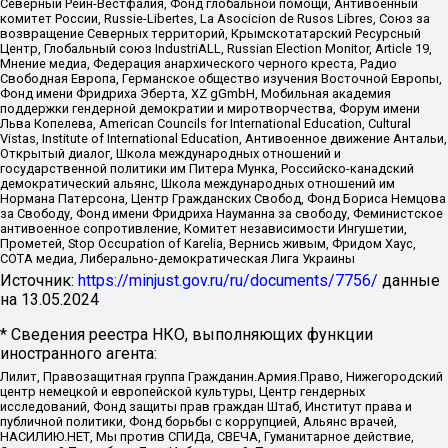
Северный Рейн-Вестфалия, Фонд глобальной помощи, Антивоенный
комитет России, Russie-Libertes, La Asocicion de Rusos Libres, Союз за
возвращение Северных территорий, Крымскотатарский Ресурсный
Центр, Глобальный союз IndustriALL, Russian Election Monitor, Article 19,
Мнение медиа, Федерация анархического черного креста, Радио
Свободная Европа, Германское общество изучения Восточной Европы,
Фонд имени Фридриха Эберта, XZ gGmbH, Мобильная академия
поддержки гендерной демократии и миротворчества, Форум имени
Льва Копелева, American Councils for International Education, Cultural
Vistas, Institute of International Education, Антивоенное движение Антальи,
Открытый диалог, Школа международных отношений и
государственной политики им Питера Мунка, Российско-канадский
демократический альянс, Школа международных отношений им
Нормана Патерсона, Центр Гражданских Свобод, Фонд Бориса Немцова
за Свободу, Фонд имени Фридриха Науманна за свободу, Феминистское
антивоенное сопротивление, Комитет независимости Ингушетии,
Прометей, Stop Occupation of Karelia, Вернись живым, Фридом Хаус,
СОТА медиа, Либерально-демократическая Лига Украины
Источник:
https://minjust.gov.ru/ru/documents/7756/
данные
на
13.05.2024
* Сведения реестра НКО, выполняющих функции
иностранного агента:
Лилит, Правозащитная группа Гражданин.Армия.Право, Нижегородский
центр немецкой и европейской культуры, Центр гендерных
исследований, Фонд защиты прав граждан Штаб, Институт права и
публичной политики, Фонд борьбы с коррупцией, Альянс врачей,
НАСИЛИЮ.НЕТ, Мы против СПИДа, СВЕЧА, Гуманитарное действие,