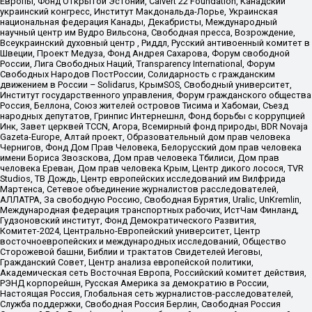
Европы, Фонд Открытой Эстонии, Calvert 22 Foundation, Канадский
украинский конгресс, Институт Макдональда-Лорье, Украинская
национальная федерация Канады, Декабристы, Международный
научный центр им Вудро Вильсона, Свободная пресса, Возрождение,
Всеукраинский духовный центр , Риддл, Русский антивоенный комитет в
Швеции, Проект Медуза, Фонд Андрея Сахарова, Форум свободной
России, Лига Свободных Наций, Transparеncy International, Форум
Свободных Народов ПостРоссии, Солидарность с гражданским
движением в России – Solidarus, КрымSOS, Свободный университет,
Институт государственного управления, Форум гражданского общества
Россия, Беллона, Союз жителей островов Тисима и Хабомаи, Съезд
народных депутатов, Гринпис Интернешнл, Фонд борьбы с коррупцией
Инк, Завет церквей TCCN, Агора, Всемирный фонд природы, BDR Novaja
Gazeta-Europe, Алтай проект, Образовательный дом прав человека
Чернигов, Фонд Дом Прав Человека, Белорусский дом прав человека
имени Бориса Звозскова, Дом прав человека Тбилиси, Дом прав
человека Ереван, Дом прав человека Крым, Центр дикого лосося, TVR
Studios, ТВ Дождь, Центр европейских исследований им Вилфрида
Мартенса, Сетевое объединение журналистов расследователей,
АЛЛАТРА, За свободную Россию, Свободная Бурятия, Uralic, UnKremlin,
Международная федерация транспортных рабочих, ИстЧам Финланд,
Гудзоновский институт, Фонд Демократического Развития,
Комитет-2024, Центрально-Европейский университет, Центр
восточноевропейских и международных исследований, Общество
Сторожевой башни, Библии и трактатов Свидетелей Иеговы,
Гражданский Совет, Центр анализа европейской политики,
Академическая сеть Восточная Европа, Российский комитет действия,
РЭНД корпорейшн, Русская Америка за демократию в России,
Настоящая Россия, Глобальная сеть журналистов-расследователей,
Служба поддержки, Свободная Россия Берлин, Свободная Россия