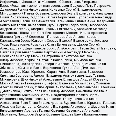
Информации, Экозащита!-Женсовет, Общественный вердикт,
Евразийская антимонопольная ассоциация, Бедушев Петр Петрович,
Дзугкоева Регина Николаевна, Кривенко Сергей Владимирович,
Милославский Павел Юрьевич, Шнырова Ольга Вадимовна, Чанышева
Лилия Айратовна, Сидорович Ольга Борисовна, Туровский Александр
Алексеевич, Васильева Анастасия Евгеньевна, Ривина Анна Валерьевна,
Бойко Анатолий Николаевич, Дугин Сергей Георгиевич, Пивоваров
Андрей Сергеевич, Аверин Виталий Евгеньевич, Барахоев Магомед
Бекханович, Шарипков Олег Викторович, Мошель Ирина Ароновна,
Шведов Григорий Сергеевич, Пономарев Лев Александрович,
Каргалицкий Борис Юльевич, Созаев Валерий Валерьевич, Исламов
Тимур Рифгатович, Романова Ольга Евгеньевна, Щаров Сергей
Алексадрович, Цирульников Борис Альбертович, Гасан Ольга Павловна,
Паутов Юрий Анатольевич, Верховский Александр Маркович,
Пислакова-Паркер Марина Петровна, Кочеткова Татьяна
Владимировна, Чуркина Наталья Валерьевна, Акимова Татьяна
Николаевна, Золотарева Екатерина Александровна, Рачинский Ян
Збигневич, Жемкова Елена Борисовна, Гудков Лев Дмитриевич,
Илларионова Юлия Юрьевна, Саранг Анна Васильевна, Захарова
Светлана Сергеевна, Аверин Владимир Анатольевич, Щур Татьяна
Михайловна, Щур Николай Алексеевич, Блинушов Андрей Юрьевич,
Мосин Алексей Геннадьевич, Гефтер Валентин Михайлович, Симонов
Алексей Кириллович, Флиге Ирина Анатольевна, Мельникова Валентина
Дмитриевна, Вититинова Елена Владимировна, Баженова Светлана
Куприяновна, Максимов Сергей Владимирович, Беляев Сергей
Иванович, Голубева Елена Николаевна, Ганнушкина Светлана
Алексеевна, Закс Елена Владимировна, Буртина Елена Юрьевна, Гендель
Людмила Залмановна, Кокорина Екатерина Алексеевна, Шуманов Илья
Вячеславович, Арапова Галина Юрьевна, Свечников Анатолий
Мариевич, Прохоров Вадим Юрьевич, Шахова Елена Владимировна,