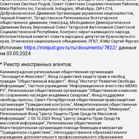
Советских Светлых Родов, Совет Советских Социалистических Районов,
Meta Platforms Inc, Facebook, Instagram, WhatsApp, СИЧ-С14,
Добровольческое Движение Организации украинских националистов,
Черный Комитет, Татарстанское Региональное Всетатарское
общественное движение, Невоград, Молодежное Демократическое
Движение Весна, Верховный Совет Татарской Автономной Советской
Социалистической Республики, Конгресс ойрат-калмыцкого народа,
Исполнительный комитет совета народных депутатов Красноярского
края, Этническое национальное объединение, ЛГБТ, Я.МЫ Сергей Фургал
Источник:
https://minjust.gov.ru/ru/documents/7822/
данные
на
03.05.2024
* Реестр иностранных агентов:
Калининградская региональная общественная организация "Экозащита!-Женсовет", Фонд содействия защите прав и свобод граждан "Общественный вердикт", Фонд "Институт Развития Свободы Информации", Частное учреждение "Информационное агентство МЕМО. РУ", Региональная общественная организация "Общественная комиссия по сохранению наследия академика Сахарова", Фонд поддержки свободы прессы, Санкт-Петербургская общественная правозащитная организация "Гражданский контроль", Межрегиональная общественная организация "Информационно-просветительский центр "Мемориал", Региональный Фонд "Центр Защиты Прав Средств Массовой Информации", с 05.12.2023 Фонд "Центр Защиты Прав Средств массовой информации", Региональная общественная благотворительная организация помощи беженцам и мигрантам "Гражданское содействие", Негосударственное образовательное учреждение дополнительного профессионального образования (повышение квалификации) специалистов "АКАДЕМИЯ ПО ПРАВАМ ЧЕЛОВЕКА", Свердловская региональная общественная организация "Сутяжник", Автономная некоммерческая организация "Центр независимых социологических исследований", Союз общественных объединений "Российский исследовательский центр по правам человека", Региональное общественное учреждение научно-информационный центр "МЕМОРИАЛ", Некоммерческая организация "Фонд защиты гласности", Автономная некоммерческая организация "Институт прав человека", Городская общественная организация "Екатеринбургское общество "МЕМОРИАЛ", Городская общественная организация "Рязанское историко-просветительское и правозащитное общество "Мемориал" (Рязанский Мемориал), Челябинский региональный орган общественной самодеятельности – женское общественное объединение "Женщины Евразии", Челябинский региональный орган общественной самодеятельности "Уральская правозащитная группа", Фонд содействия защите здоровья и социальной справедливости имени Андрея Рылькова, Автономная Некоммерческая Организация "Аналитический Центр Юрия Левады", Автономная некоммерческая организация социальной поддержки населения "Проект Апрель", Региональная общественная организация помощи женщинам и детям, находящимся в кризисной ситуации "Информационно-методический центр "Анна", Фонд содействия развитию массовых коммуникаций и правовому просвещению "Так-так-Так", Фонд содействия устойчивому развитию "Серебряная тайга", Свердловский региональный общественный фонд социальных проектов "Новое время", "Idel.Реалии", Кавказ.Реалии, Крым.Реалии, Телеканал Настоящее Время, Татаро-башкирская служба Радио Свобода (Azatliq Radiosi), Радио Свободная Европа/Радио Свобода (PCE/PC), "Сибирь.Реалии", "Фактограф", Благотворительный фонд помощи осужденным и их семьям, Автономная некоммерческая организация "Институт глобализации и социальных движений", Фонд "В защиту прав заключенных", Частное учреждение "Центр поддержки и содействия развитию средств массовой информации", Пензенский региональный общественный благотворительный фонд "Гражданский союз", "Север.Реалии", Некоммерческая организация Фонд "Правовая инициатива", Общество с ограниченной ответственностью "Радио Свободная Европа/Радио Свобода", Чешское информационное агентство "MEDIUM-ORIENT", Красноярская региональная общественная организация "Мы против СПИДа", Камалягин Денис Николаевич, Маркелов Сергей Евгеньевич, Пономарев Лев Александрович, Савицкая Людмила Алексеевна, Автономная некоммерческая организация "Центр по работе с проблемой насилия "НАСИЛИЮ.НЕТ", Межрегиональный профессиональный союз работников здравоохранения "Альянс врачей", Юридическое лицо, зарегистрированное в Латвийской Республике, SIA "Medusa Project" (регистрационный номер 40103797863, дата регистрации 10.06.2014), Некоммерческая организация "Фонд по борьбе с коррупцией", Автономная некоммерческая организация "Институт права и публичной политики", Баданин Роман Сергеевич, Гликин Максим Александрович, Железнова Мария Михайловна, Лукьянова Юлия Сергеевна, Маетная Елизавета Витальевна, Маняхин Петр Борисович, Чуракова Ольга Владимировна, Ярош Юлия Петровна, Юридическое лицо "The Insider SIA", зарегистрированное в Риге, Латвийская Республика (дата регистрации 26.06.2015), являющееся администратором доменного имени интернет-издания "The Insider SIA", https://theins.ru, Постернак Алексей Евгеньевич, Рубин Михаил Аркадьевич, Анин Роман Александрович, Юридическое лицо Istories fonds, зарегистрированное в Латвийской Республике (регистрационный номер 50008295751, дата регистрации 24.02.2020), Великовский Дмитрий Александрович, Долинина Ирина Николаевна, Мароховская Алеся Алексеевна, Шлейнов Роман Юрьевич, Шмагун Олеся Валентиновна, Общество с ограниченной ответственностью "Альтаир 2021", Общество с ограниченной ответственностью "Вега 2021", Общество с ограниченной ответственностью "Главный редактор 2021", Общество с ограниченной ответственностью "Ромашки монолит", Важенков Артем Валерьевич, Ивановская областная общественная организация "Центр гендерных исследований", Гурман Юрий Альбертович, Медиапроект "ОВД-Инфо", Егоров Владимир Владимирович, Жилинский Владимир Александрович, Общество с ограниченной ответственностью "ЗП", Иванова София Юрьевна, Карезина Инна Павловна, Кильтау Екатерина Викторовна, Петров Алексей Викторович, Пискунов Сергей Евгеньевич, Смирнов Сергей Сергеевич, Тихонов Михаил Сергеевич, Общество с ограниченной ответственностью "ЖУРНАЛИСТ-ИНОСТРАННЫЙ АГЕНТ", Арапова Галина Юрьевна, Вольтская Татьяна Анатольевна, Американская компания "Mason G.E.S. Anonymous Foundation" (США), являющаяся владельцем интернет-издания https://mnews.world/, Компания "Stichting Bellingcat", зарегистрированная в Нидерландах (дата регистрации 11.07.2018), Захаров Андрей Вячеславович, Клепиковская Екатерина Дмитриевна, Общество с ограниченной ответственностью "МЕМО", Перл Роман Александрович, Симонов Евгений Алексеевич, Соловьева Елена Анатольевна, Сотников Даниил Владимирович, Сурначева Елизавета Дмитриевна, Автономная некоммерческая организация по защите прав человека и информированию населения "Якутия – Наше Мнение", Общество с ограниченной ответственностью "Москоу диджитал медиа", с 26.01.2023 Общество с ограниченной ответственностью "Чайка Белые сады", Ветошкина Валерия Валерьевна, Заговора Максим Александрович, Межрегиональное общественное движение "Российская ЛГБТ - сеть", Оленичев Максим Владимирович, Павлов Иван Юрьевич, Скворцова Елена Сергеевна, Общество с ограниченной ответственностью "Как бы инагент", Кочетков Игорь Викторович, Общество с ограниченной ответственностью "Честные выборы", Еланчик Олег Александрович, Общество с ограниченной ответственностью "Нобелевский призыв", Гималова Регина Эмилевна, Григорьев Андрей Валерьевич, Григорьева Алина Александровна, Ассоциация по содействию защите прав призывников, альтернативнослужащих и военнослужащих "Правозащитная группа "Гражданин.Армия.Право", Хисамова Регина Фаритовна, Автономная некоммерческая организация по реализации социально-правовых программ "Лилит", Дальневосточное общественное движение "Маяк", Санкт-Петербургская ЛГБТ-инициативная группа "Выход", Инициативная группа ЛГБТ+ "Реверс", Алексеев Андрей Викторович, Бекбулатова Таисия Львовна, Беляев Иван Михайлович, Владыкина Елена Сергеевна, Гельман Марат Александрович, Никульшина Вероника Юрьевна, Толоконникова Надежда Андреевна, Шендерович Виктор Анатольевич, Общество с ограниченной ответственностью "Данное сообщение", Общество с ограниченной ответственностью Издательский дом "Новая глава", Айнбиндер Александра Александровна, Московский комьюнити-центр для ЛГБТ+инициатив, Благотворительный фонд развития филантропии, Deutsche Welle (Германия, Kurt-Schumacher-Strasse 3, 53113 Bonn), Борзунова Мария Михайловна, Воробьев Виктор Викторович, Голубева Анна Львовна, Константинова Алла Михайловна, Малкова Ирина Владимировна, Мурадов Мурад Абдулгалимович, Осетинская Елизавета Николаевна, Понасенков Евгений Николаевич, Ганапольский Матвей Юрьевич, Киселев Евгений Алексеевич, Борухович Ирина Григорьевна, Дремин Иван Тимофеевич, Дубровский Дмитрий Викторович, Красноярская региональная общественная организация поддержки и развития альтернативных образовательных технологий и межкультурных коммуникаций "ИНТЕРРА", Маяковская Екатерина Алексеевна, Фейгин Марк Захарович, Филимонов Андрей Викторович, Дзугкоева Регина Николаевна, Доброхотов Роман Александрович, Дудь Юрий Александрович, Елкин Сергей Владимирович, Кругликов Кирилл Игоревич, Сабунаева Мария Леонидовна, Семенов Алексей Владимирович, Шаинян Карен Багратович, Шульман Екатерина Михайловна, Асафьев Артур Валерьевич, Вахштайн Виктор Семенович, Венедиктов Алексей Алексеевич, Лушникова Екатерина Евгеньевна, Волков Леонид Михайлович, Невзоров Александр Глебович, Пархоменко Сергей Борисович, Сироткин Ярослав Николаевич, Кара-Мурза Владимир Владимирович, Баранова Наталья Владимировна, Гозман Леонид Яковлевич, Кагарлицкий Борис Юльевич, Климарев Михаил Валерьевич, Милов Владимир Станиславович, Автономная некоммерческая организация Краснодарский центр современного искусства "Типография", Моргенштерн Алишер Тагирович, Соболь Любовь Эдуардовна, Общество с ограниченной ответственностью "ЛИЗА НОРМ", Каспаров Гарри Кимович, Ходорковский Михаил Борисович, Общество с ограниченной ответственностью "Апрельские тезисы", Данилович Ирина Брониславовна, Кашин Олег Владимирович, Петров Николай Владимирович, Пивоваров Алексей Владимирович, Соколов Михаил Владимирович, Цветкова Юлия Владимировна, Чичваркин Евгений Александрович, Комитет против пыток/Команда против пыток, Общество с ограниченной ответственностью "Первый научный", Общество с ограниченной ответственностью "Вертолет и ко", Белоцерковская Вероника Борисовна, Кац Максим Евгеньевич, Лазарева Татьяна Юрьевна, Шаведдинов Руслан Табризович, Яшин Илья Валерьевич, Общество с ограниченной ответственностью "Иноагент ААВ", Алешковский Дмитрий Петрович, Альбац Евгения Марковна, Быков Дмитрий Львович, Галямина Юлия Евгеньевна, Лойко Сергей Леонидович, Мартынов Кирилл Константинович, Медведев Сергей Александрович, Крашенинников Федор Геннадиевич, Гордеева Катерина Вл