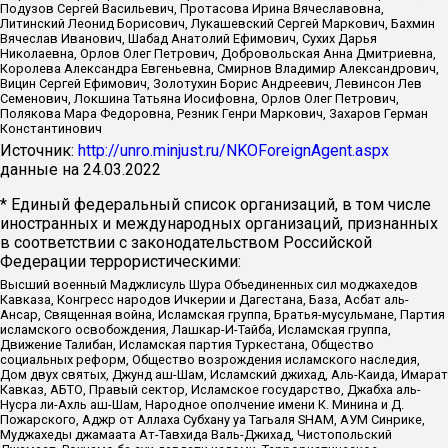
Подузов Сергей Васильевич, Протасова Ирина Вячеславовна,
Литинский Леонид Борисович, Лукашевский Сергей Маркович, Бахмин
Вячеслав Иванович, Шабад Анатолий Ефимович, Сухих Дарья
Николаевна, Орлов Олег Петрович, Добровольская Анна Дмитриевна,
Королева Александра Евгеньевна, Смирнов Владимир Александрович,
Вицин Сергей Ефимович, Золотухин Борис Андреевич, Левинсон Лев
Семенович, Локшина Татьяна Иосифовна, Орлов Олег Петрович,
Полякова Мара Федоровна, Резник Генри Маркович, Захаров Герман
Константинович
Источник:
http://unro.minjust.ru/NKOForeignAgent.aspx
данные на
24.03.2022
* Единый федеральный список организаций, в том числе
иностранных и международных организаций, признанных
в соответствии с законодательством Российской
Федерации террористическими:
Высший военный Маджлисуль Шура Объединенных сил моджахедов
Кавказа, Конгресс народов Ичкерии и Дагестана, База, Асбат аль-
Ансар, Священная война, Исламская группа, Братья-мусульмане, Партия
исламского освобождения, Лашкар-И-Тайба, Исламская группа,
Движение Талибан, Исламская партия Туркестана, Общество
социальных реформ, Общество возрождения исламского наследия,
Дом двух святых, Джунд аш-Шам, Исламский джихад, Аль-Каида, Имарат
Кавказ, АБТО, Правый сектор, Исламское государство, Джабха аль-
Нусра ли-Ахль аш-Шам, Народное ополчение имени К. Минина и Д.
Пожарского, Аджр от Аллаха Субхану уа Тагьаля SHAM, АУМ Синрике,
Муджахеды джамаата Ат-Тавхида Валь-Джихад, Чистопольский