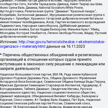
Джамаат, Рохнамо ба суи давлати исломи, Террористическое
сообщество Сеть, Катиба Таухид валь-Джихад, Хайят Тахрир аш-Шам,
Ахлю Сунна Валь Джамаа, National Socialism/White Power,
Артподготовка, Религиозная группа “Джамаат “Красный пахарь”,
Колумбайн, Хатлонский джамаат, Мусульманская религиозная группа п.
Кушкуль г. Оренбург, Крымско-татарский добровольческий батальон
имени Номана Челебиджихана, Азов, Партия исламского возрождения
Таджикистана, Народная самооборона, Дуббайский джамаат,
московская ячейка, Батал-Хаджи Белхороев, Маньяки Культ Убийц,
Молодёжь Которая Улыбается, Легион Свобода России, Айдар, Русский
добровольческий корпус
Источник:
http://nac.gov.ru/terroristicheskie-i-ekstremistskie-
organizacii-i-materialy.html
данные на
16.11.2023
* Перечень общественных объединений и религиозных
организаций в отношении которых судом принято
вступившее в законную силу решение о ликвидации или
запрете деятельности:
Национал-большевистская партия, ВЕК РА, Рада земли Кубанской
Духовно Родовой Державы Русь, Община Духовного Управления
Асгардской Веси Беловодья, Славянская Община Капища Веды Перуна,
Мужская Духовная Семинария Староверов-Инглингов, Нурджулар, К
Богодержавию, Таблиги Джамаат, Свидетели Иеговы, Русское
национальное единство, Национал-социалистическое общество,
Джамаат мувахидов, Объединенный Вилайат Кабарды, Балкарии и
Карачая, Союз славян, Ат-Такфир Валь-Хиджра, Пит Буль, Национал-
социалистическая рабочая партия России, Славянский союз,
Формат-18, Благородный Орден Дьявола, Армия воли народа,