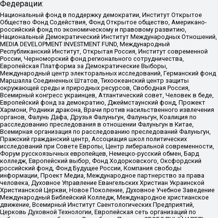
Федерации:
Национальный фонд в поддержку демократии, Институт Открытое
Общество Фонд Содействия, Фонд Открытое общество, Американо-
российский фонд по экономическому и правовому развитию,
Национальный Демократический Институт Международных Отношений,
MEDIA DEVELOPMENT INVESTMENT FUND, Международный
Республиканский Институт, Открытая Россия, Институт современной
России, Черноморский фонд регионального сотрудничества,
Европейская Платформа за Демократические Выборы,
Международный центр электоральных исследований, Германский фонд
Маршалла Соединенных Штатов, Тихоокеанский центр защиты
окружающей среды и природных ресурсов, Свободная Россия,
Всемирный конгресс украинцев, Атлантический совет, Человек в беде,
Европейский фонд за демократию, Джеймстаунский фонд, Прожект
Хармони, Родники дракона, Врачи против насильственного извлечения
органов, Фалунь Дафа, Друзья Фалуньгун, Фалуньгун, Коалиция по
расследованию преследования в отношении Фалуньгун в Китае,
Всемирная организация по расследованию преследований Фалуньгун,
Пражский гражданский центр, Ассоциация школ политических
исследований при Совете Европы, Центр либеральной современности,
Форум русскоязычных европейцев, Немецко-русский обмен, Бард
колледж, Европейский выбор, Фонд Ходорковского, Оксфордский
российский фонд, Фонд Будущее России, Компания свободы
информации, Проект Медиа, Международное партнерство за права
человека, Духовное Управление Евангельских Христиан Украинской
Христианской Церкви, Новое Поколение, Духовное Учебное Заведение
Международный Библейский Колледж, Международное христианское
движение, Всемирный Институт Саентологических Предприятий,
Церковь Духовной Технологии, Европейская сеть организаций по