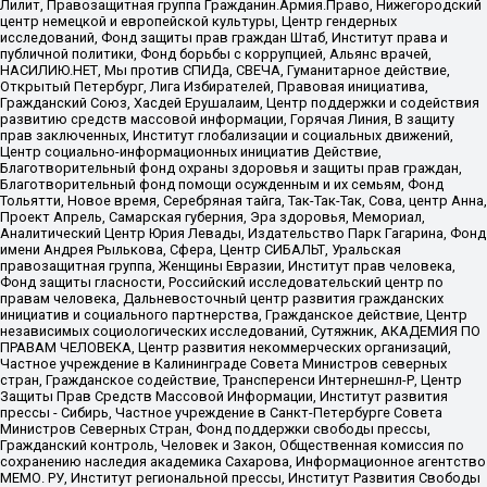
Лилит, Правозащитная группа Гражданин.Армия.Право, Нижегородский
центр немецкой и европейской культуры, Центр гендерных
исследований, Фонд защиты прав граждан Штаб, Институт права и
публичной политики, Фонд борьбы с коррупцией, Альянс врачей,
НАСИЛИЮ.НЕТ, Мы против СПИДа, СВЕЧА, Гуманитарное действие,
Открытый Петербург, Лига Избирателей, Правовая инициатива,
Гражданский Союз, Хасдей Ерушалаим, Центр поддержки и содействия
развитию средств массовой информации, Горячая Линия, В защиту
прав заключенных, Институт глобализации и социальных движений,
Центр социально-информационных инициатив Действие,
Благотворительный фонд охраны здоровья и защиты прав граждан,
Благотворительный фонд помощи осужденным и их семьям, Фонд
Тольятти, Новое время, Серебряная тайга, Так-Так-Так, Сова, центр Анна,
Проект Апрель, Самарская губерния, Эра здоровья, Мемориал,
Аналитический Центр Юрия Левады, Издательство Парк Гагарина, Фонд
имени Андрея Рылькова, Сфера, Центр СИБАЛЬТ, Уральская
правозащитная группа, Женщины Евразии, Институт прав человека,
Фонд защиты гласности, Российский исследовательский центр по
правам человека, Дальневосточный центр развития гражданских
инициатив и социального партнерства, Гражданское действие, Центр
независимых социологических исследований, Сутяжник, АКАДЕМИЯ ПО
ПРАВАМ ЧЕЛОВЕКА, Центр развития некоммерческих организаций,
Частное учреждение в Калининграде Совета Министров северных
стран, Гражданское содействие, Трансперенси Интернешнл-Р, Центр
Защиты Прав Средств Массовой Информации, Институт развития
прессы - Сибирь, Частное учреждение в Санкт-Петербурге Совета
Министров Северных Стран, Фонд поддержки свободы прессы,
Гражданский контроль, Человек и Закон, Общественная комиссия по
сохранению наследия академика Сахарова, Информационное агентство
МЕМО. РУ, Институт региональной прессы, Институт Развития Свободы