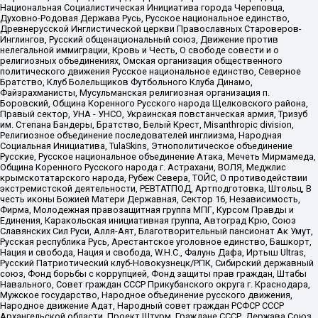
Национальная Социалистическая Инициатива города Череповца,
Духовно-Родовая Держава Русь, Русское национальное единство,
Древнерусской Инглистической церкви Православных Староверов-
Инглингов, Русский общенациональный союз, Движение против
нелегальной иммиграции, Кровь и Честь, О свободе совести и о
религиозных объединениях, Омская организация общественного
политического движения Русское национальное единство, Северное
Братство, Клуб Болельщиков Футбольного Клуба Динамо,
Файзрахманисты, Мусульманская религиозная организация п.
Боровский, Община Коренного Русского народа Щелковского района,
Правый сектор, УНА - УНСО, Украинская повстанческая армия, Тризуб
им. Степана Бандеры, Братство, Белый Крест, Misanthropic division,
Религиозное объединение последователей инглиизма, Народная
Социальная Инициатива, TulaSkins, Этнополитическое объединение
Русские, Русское национальное объединение Атака, Мечеть Мирмамеда,
Община Коренного Русского народа г. Астрахани, ВОЛЯ, Меджлис
крымскотатарского народа, Рубеж Севера, ТОЙС, О противодействии
экстремистской деятельности, РЕВТАТПОД, Артподготовка, Штольц, В
честь иконы Божией Матери Державная, Сектор 16, Независимость,
Фирма, Молодежная правозащитная группа МПГ, Курсом Правды и
Единения, Каракольская инициативная группа, Автоград Крю, Союз
Славянских Сил Руси, Алля-Аят, Благотворительный пансионат Ак Умут,
Русская республика Русь, Арестантское уголовное единство, Башкорт,
Нация и свобода, Нация и свобода, W.H.С., Фалунь Дафа, Иртыш Ultras,
Русский Патриотический клуб-Новокузнецк/РПК, Сибирский державный
союз, Фонд борьбы с коррупцией, Фонд защиты прав граждан, Штабы
Навального, Совет граждан СССР Прикубанского округа г. Краснодара,
Мужское государство, Народное объединение русского движения,
Народное движение Адат, Народный совет граждан РСФСР СССР
Архангельской области, Проект Штурм, Граждане СССР, Держава Союз