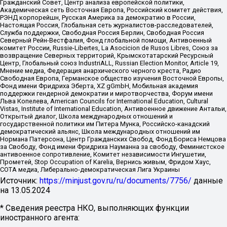
Гражданский Совет, Центр анализа европейской политики,
Академическая сеть Восточная Европа, Российский комитет действия,
РЭНД корпорейшн, Русская Америка за демократию в России,
Настоящая Россия, Глобальная сеть журналистов-расследователей,
Служба поддержки, Свободная Россия Берлин, Свободная Россия
Северный Рейн-Вестфалия, Фонд глобальной помощи, Антивоенный
комитет России, Russie-Libertes, La Asocicion de Rusos Libres, Союз за
возвращение Северных территорий, Крымскотатарский Ресурсный
Центр, Глобальный союз IndustriALL, Russian Election Monitor, Article 19,
Мнение медиа, Федерация анархического черного креста, Радио
Свободная Европа, Германское общество изучения Восточной Европы,
Фонд имени Фридриха Эберта, XZ gGmbH, Мобильная академия
поддержки гендерной демократии и миротворчества, Форум имени
Льва Копелева, American Councils for International Education, Cultural
Vistas, Institute of International Education, Антивоенное движение Антальи,
Открытый диалог, Школа международных отношений и
государственной политики им Питера Мунка, Российско-канадский
демократический альянс, Школа международных отношений им
Нормана Патерсона, Центр Гражданских Свобод, Фонд Бориса Немцова
за Свободу, Фонд имени Фридриха Науманна за свободу, Феминистское
антивоенное сопротивление, Комитет независимости Ингушетии,
Прометей, Stop Occupation of Karelia, Вернись живым, Фридом Хаус,
СОТА медиа, Либерально-демократическая Лига Украины
Источник:
https://minjust.gov.ru/ru/documents/7756/
данные
на
13.05.2024
* Сведения реестра НКО, выполняющих функции
иностранного агента: