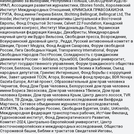
наблюдению за выборами, Республика Польша, СВОБОДНЫЙ ИДЕЛЬ-
УРАЛ, Ассоциация развития журналистики, IStories fonds, Королевский
Институт Международных Отношений, КРИМСЬКА ПРАВОЗАХИСНА
ГРУПА, Фонд имени Генриха Бёлля, Stichting Bellingcat, Bellingcat Ltd, The
Insider, Институт правовой инициативы Центральной и Восточной
Европы, Фонд Открытой Эстонии, Calvert 22 Foundation, Канадский
украинский конгресс, Институт Макдональда-Лорье, Украинская
национальная федерация Канады, Декабристы, Международный
научный центр им Вудро Вильсона, Свободная пресса, Возрождение,
Всеукраинский духовный центр , Риддл, Русский антивоенный комитет в
Швеции, Проект Медуза, Фонд Андрея Сахарова, Форум свободной
России, Лига Свободных Наций, Transparеncy International, Форум
Свободных Народов ПостРоссии, Солидарность с гражданским
движением в России – Solidarus, КрымSOS, Свободный университет,
Институт государственного управления, Форум гражданского общества
Россия, Беллона, Союз жителей островов Тисима и Хабомаи, Съезд
народных депутатов, Гринпис Интернешнл, Фонд борьбы с коррупцией
Инк, Завет церквей TCCN, Агора, Всемирный фонд природы, BDR Novaja
Gazeta-Europe, Алтай проект, Образовательный дом прав человека
Чернигов, Фонд Дом Прав Человека, Белорусский дом прав человека
имени Бориса Звозскова, Дом прав человека Тбилиси, Дом прав
человека Ереван, Дом прав человека Крым, Центр дикого лосося, TVR
Studios, ТВ Дождь, Центр европейских исследований им Вилфрида
Мартенса, Сетевое объединение журналистов расследователей,
АЛЛАТРА, За свободную Россию, Свободная Бурятия, Uralic, UnKremlin,
Международная федерация транспортных рабочих, ИстЧам Финланд,
Гудзоновский институт, Фонд Демократического Развития,
Комитет-2024, Центрально-Европейский университет, Центр
восточноевропейских и международных исследований, Общество
Сторожевой башни, Библии и трактатов Свидетелей Иеговы,