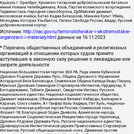
Кушкуль г. Оренбург, Крымско-татарский добровольческий батальон
имени Номана Челебиджихана, Азов, Партия исламского возрождения
Таджикистана, Народная самооборона, Дуббайский джамаат,
московская ячейка, Батал-Хаджи Белхороев, Маньяки Культ Убийц,
Молодёжь Которая Улыбается, Легион Свобода России, Айдар, Русский
добровольческий корпус
Источник:
http://nac.gov.ru/terroristicheskie-i-ekstremistskie-
organizacii-i-materialy.html
данные на
16.11.2023
* Перечень общественных объединений и религиозных
организаций в отношении которых судом принято
вступившее в законную силу решение о ликвидации или
запрете деятельности:
Национал-большевистская партия, ВЕК РА, Рада земли Кубанской
Духовно Родовой Державы Русь, Община Духовного Управления
Асгардской Веси Беловодья, Славянская Община Капища Веды Перуна,
Мужская Духовная Семинария Староверов-Инглингов, Нурджулар, К
Богодержавию, Таблиги Джамаат, Свидетели Иеговы, Русское
национальное единство, Национал-социалистическое общество,
Джамаат мувахидов, Объединенный Вилайат Кабарды, Балкарии и
Карачая, Союз славян, Ат-Такфир Валь-Хиджра, Пит Буль, Национал-
социалистическая рабочая партия России, Славянский союз,
Формат-18, Благородный Орден Дьявола, Армия воли народа,
Национальная Социалистическая Инициатива города Череповца,
Духовно-Родовая Держава Русь, Русское национальное единство,
Древнерусской Инглистической церкви Православных Староверов-
Инглингов, Русский общенациональный союз, Движение против