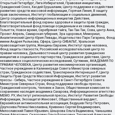
Открытый Петербург, Лига Избирателей, Правовая инициатива,
Гражданский Союз, Хасдей Ерушалаим, Центр поддержки и содействия
развитию средств массовой информации, Горячая Линия, В защиту
прав заключенных, Институт глобализации и социальных движений,
Центр социально-информационных инициатив Действие,
Благотворительный фонд охраны здоровья и защиты прав граждан,
Благотворительный фонд помощи осужденным и их семьям, Фонд
Тольятти, Новое время, Серебряная тайга, Так-Так-Так, Сова, центр Анна,
Проект Апрель, Самарская губерния, Эра здоровья, Мемориал,
Аналитический Центр Юрия Левады, Издательство Парк Гагарина, Фонд
имени Андрея Рылькова, Сфера, Центр СИБАЛЬТ, Уральская
правозащитная группа, Женщины Евразии, Институт прав человека,
Фонд защиты гласности, Российский исследовательский центр по
правам человека, Дальневосточный центр развития гражданских
инициатив и социального партнерства, Гражданское действие, Центр
независимых социологических исследований, Сутяжник, АКАДЕМИЯ ПО
ПРАВАМ ЧЕЛОВЕКА, Центр развития некоммерческих организаций,
Частное учреждение в Калининграде Совета Министров северных
стран, Гражданское содействие, Трансперенси Интернешнл-Р, Центр
Защиты Прав Средств Массовой Информации, Институт развития
прессы - Сибирь, Частное учреждение в Санкт-Петербурге Совета
Министров Северных Стран, Фонд поддержки свободы прессы,
Гражданский контроль, Человек и Закон, Общественная комиссия по
сохранению наследия академика Сахарова, Информационное агентство
МЕМО. РУ, Институт региональной прессы, Институт Развития Свободы
Информации, Экозащита!-Женсовет, Общественный вердикт,
Евразийская антимонопольная ассоциация, Бедушев Петр Петрович,
Дзугкоева Регина Николаевна, Кривенко Сергей Владимирович,
Милославский Павел Юрьевич, Шнырова Ольга Вадимовна, Чанышева
Лилия Айратовна, Сидорович Ольга Борисовна, Туровский Александр