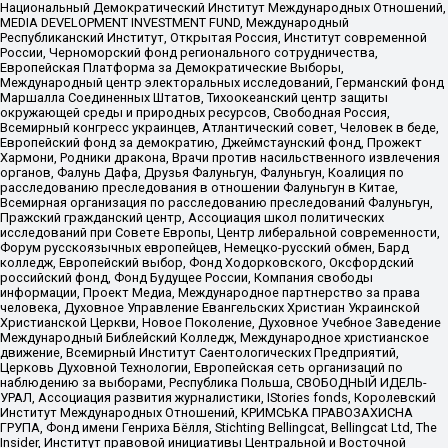
Национальный Демократический Институт Международных Отношений,
MEDIA DEVELOPMENT INVESTMENT FUND, Международный
Республиканский Институт, Открытая Россия, Институт современной
России, Черноморский фонд регионального сотрудничества,
Европейская Платформа за Демократические Выборы,
Международный центр электоральных исследований, Германский фонд
Маршалла Соединенных Штатов, Тихоокеанский центр защиты
окружающей среды и природных ресурсов, Свободная Россия,
Всемирный конгресс украинцев, Атлантический совет, Человек в беде,
Европейский фонд за демократию, Джеймстаунский фонд, Прожект
Хармони, Родники дракона, Врачи против насильственного извлечения
органов, Фалунь Дафа, Друзья Фалуньгун, Фалуньгун, Коалиция по
расследованию преследования в отношении Фалуньгун в Китае,
Всемирная организация по расследованию преследований Фалуньгун,
Пражский гражданский центр, Ассоциация школ политических
исследований при Совете Европы, Центр либеральной современности,
Форум русскоязычных европейцев, Немецко-русский обмен, Бард
колледж, Европейский выбор, Фонд Ходорковского, Оксфордский
российский фонд, Фонд Будущее России, Компания свободы
информации, Проект Медиа, Международное партнерство за права
человека, Духовное Управление Евангельских Христиан Украинской
Христианской Церкви, Новое Поколение, Духовное Учебное Заведение
Международный Библейский Колледж, Международное христианское
движение, Всемирный Институт Саентологических Предприятий,
Церковь Духовной Технологии, Европейская сеть организаций по
наблюдению за выборами, Республика Польша, СВОБОДНЫЙ ИДЕЛЬ-
УРАЛ, Ассоциация развития журналистики, IStories fonds, Королевский
Институт Международных Отношений, КРИМСЬКА ПРАВОЗАХИСНА
ГРУПА, Фонд имени Генриха Бёлля, Stichting Bellingcat, Bellingcat Ltd, The
Insider, Институт правовой инициативы Центральной и Восточной