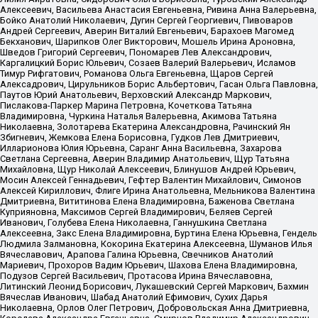
Алексеевич, Васильева Анастасия Евгеньевна, Ривина Анна Валерьевна,
Бойко Анатолий Николаевич, Дугин Сергей Георгиевич, Пивоваров
Андрей Сергеевич, Аверин Виталий Евгеньевич, Барахоев Магомед
Бекханович, Шарипков Олег Викторович, Мошель Ирина Ароновна,
Шведов Григорий Сергеевич, Пономарев Лев Александрович,
Каргалицкий Борис Юльевич, Созаев Валерий Валерьевич, Исламов
Тимур Рифгатович, Романова Ольга Евгеньевна, Щаров Сергей
Алексадрович, Цирульников Борис Альбертович, Гасан Ольга Павловна,
Паутов Юрий Анатольевич, Верховский Александр Маркович,
Пислакова-Паркер Марина Петровна, Кочеткова Татьяна
Владимировна, Чуркина Наталья Валерьевна, Акимова Татьяна
Николаевна, Золотарева Екатерина Александровна, Рачинский Ян
Збигневич, Жемкова Елена Борисовна, Гудков Лев Дмитриевич,
Илларионова Юлия Юрьевна, Саранг Анна Васильевна, Захарова
Светлана Сергеевна, Аверин Владимир Анатольевич, Щур Татьяна
Михайловна, Щур Николай Алексеевич, Блинушов Андрей Юрьевич,
Мосин Алексей Геннадьевич, Гефтер Валентин Михайлович, Симонов
Алексей Кириллович, Флиге Ирина Анатольевна, Мельникова Валентина
Дмитриевна, Вититинова Елена Владимировна, Баженова Светлана
Куприяновна, Максимов Сергей Владимирович, Беляев Сергей
Иванович, Голубева Елена Николаевна, Ганнушкина Светлана
Алексеевна, Закс Елена Владимировна, Буртина Елена Юрьевна, Гендель
Людмила Залмановна, Кокорина Екатерина Алексеевна, Шуманов Илья
Вячеславович, Арапова Галина Юрьевна, Свечников Анатолий
Мариевич, Прохоров Вадим Юрьевич, Шахова Елена Владимировна,
Подузов Сергей Васильевич, Протасова Ирина Вячеславовна,
Литинский Леонид Борисович, Лукашевский Сергей Маркович, Бахмин
Вячеслав Иванович, Шабад Анатолий Ефимович, Сухих Дарья
Николаевна, Орлов Олег Петрович, Добровольская Анна Дмитриевна,