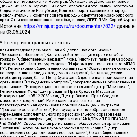
общественное движение, Невоград, Молодежное Демократическое
Движение Весна, Верховный Совет Татарской Автономной Советской
Социалистической Республики, Конгресс ойрат-калмыцкого народа,
Исполнительный комитет совета народных депутатов Красноярского
края, Этническое национальное объединение, ЛГБТ, Я.МЫ Сергей Фургал
Источник:
https://minjust.gov.ru/ru/documents/7822/
данные
на
03.05.2024
* Реестр иностранных агентов:
Калининградская региональная общественная организация "Экозащита!-Женсовет", Фонд содействия защите прав и свобод граждан "Общественный вердикт", Фонд "Институт Развития Свободы Информации", Частное учреждение "Информационное агентство МЕМО. РУ", Региональная общественная организация "Общественная комиссия по сохранению наследия академика Сахарова", Фонд поддержки свободы прессы, Санкт-Петербургская общественная правозащитная организация "Гражданский контроль", Межрегиональная общественная организация "Информационно-просветительский центр "Мемориал", Региональный Фонд "Центр Защиты Прав Средств Массовой Информации", с 05.12.2023 Фонд "Центр Защиты Прав Средств массовой информации", Региональная общественная благотворительная организация помощи беженцам и мигрантам "Гражданское содействие", Негосударственное образовательное учреждение дополнительного профессионального образования (повышение квалификации) специалистов "АКАДЕМИЯ ПО ПРАВАМ ЧЕЛОВЕКА", Свердловская региональная общественная организация "Сутяжник", Автономная некоммерческая организация "Центр независимых социологических исследований", Союз общественных объединений "Российский исследовательский центр по правам человека", Региональное общественное учреждение научно-информационный центр "МЕМОРИАЛ", Некоммерческая организация "Фонд защиты гласности", Автономная некоммерческая организация "Институт прав человека", Городская общественная организация "Екатеринбургское общество "МЕМОРИАЛ", Городская общественная организация "Рязанское историко-просветительское и правозащитное общество "Мемориал" (Рязанский Мемориал), Челябинский региональный орган общественной самодеятельности – женское общественное объединение "Женщины Евразии", Челябинский региональный орган общественной самодеятельности "Уральская правозащитная группа", Фонд содействия защите здоровья и социальной справедливости имени Андрея Рылькова, Автономная Некоммерческая Организация "Аналитический Центр Юрия Левады", Автономная некоммерческая организация социальной поддержки населения "Проект Апрель", Региональная общественная организация помощи женщинам и детям, находящимся в кризисной ситуации "Информационно-методический центр "Анна", Фонд содействия развитию массовых коммуникаций и правовому просвещению "Так-так-Так", Фонд содействия устойчивому развитию "Серебряная тайга", Свердловский региональный общественный фонд социальных проектов "Новое время", "Idel.Реалии", Кавказ.Реалии, Крым.Реалии, Телеканал Настоящее Время, Татаро-башкирская служба Радио Свобода (Azatliq Radiosi), Радио Свободная Европа/Радио Свобода (PCE/PC), "Сибирь.Реалии", "Фактограф", Благотворительный фонд помощи осужденным и их семьям, Автономная некоммерческая организация "Институт глобализации и социальных движений", Фонд "В защиту прав заключенных", Частное учреждение "Центр поддержки и содействия развитию средств массовой информации", Пензенский региональный общественный благотворительный фонд "Гражданский союз", "Север.Реалии", Некоммерческая организация Фонд "Правовая инициатива", Общество с ограниченной ответственностью "Радио Свободная Европа/Радио Свобода", Чешское информационное агентство "MEDIUM-ORIENT", Красноярская региональная общественная организация "Мы против СПИДа", Камалягин Денис Николаевич, Маркелов Сергей Евгеньевич, Пономарев Лев Александрович, Савицкая Людмила Алексеевна, Автономная некоммерческая организация "Центр по работе с проблемой насилия "НАСИЛИЮ.НЕТ", Межрегиональный профессиональный союз работников здравоохранения "Альянс врачей", Юридическое лицо, зарегистрированное в Латвийской Республике, SIA "Medusa Project" (регистрационный номер 40103797863, дата регистрации 10.06.2014), Некоммерческая организация "Фонд по борьбе с коррупцией", Автономная некоммерческая организация "Институт права и публичной политики", Баданин Роман Сергеевич, Гликин Максим Александрович, Железнова Мария Михайловна, Лукьянова Юлия Сергеевна, Маетная Елизавета Витальевна, Маняхин Петр Борисович, Чуракова Ольга Владимировна, Ярош Юлия Петровна, Юридическое лицо "The Insider SIA", зарегистрированное в Риге, Латвийская Республика (дата регистрации 26.06.2015), являющееся администратором доменного имени интернет-издания "The Insider SIA", https://theins.ru, Постернак Алексей Евгеньевич, Рубин Михаил Аркадьевич, Анин Роман Александрович, Юридическое лицо Istories fonds, зарегистрированное в Латвийской Республике (регистрационный номер 50008295751, дата регистрации 24.02.2020), Великовский Дмитрий Александрович, Долинина Ирина Николаевна, Мароховская Алеся Алексеевна, Шлейнов Роман Юрьевич, Шмагун Олеся Валентиновна, Общество с ограниченной ответственностью "Альтаир 2021", Общество с ограниченной ответственностью "Вега 2021", Общество с ограниченной ответственностью "Главный редактор 2021", Общество с ограниченной ответственностью "Ромашки монолит", Важенков Артем Валерьевич, Ивановская областная общественная организация "Центр гендерных исследований", Гурман Юрий Альбертович, Медиапроект "ОВД-Инфо", Егоров Владимир Владимирович, Жилинский Владимир Александрович, Общество с ограниченной ответственностью "ЗП", Иванова София Юрьевна, Карезина Инна Павловна, Кильтау Екатерина Викторовна, Петров Алексей Викторович, Пискунов Сергей Евгеньевич, Смирнов Сергей Сергеевич, Тихонов Михаил Сергеевич, Общество с ограниченной ответственностью "ЖУРНАЛИСТ-ИНОСТРАННЫЙ АГЕНТ", Арапова Галина Юрьевна, Вольтская Татьяна Анатольевна, Американская компания "Mason G.E.S. Anonymous Foundation" (США), являющаяся владельцем интернет-издания https://mnews.world/, Компания "Stichting Bellingcat", зарегистрированная в Нидерландах (дата регистрации 11.07.2018), Захаров Андрей Вячеславович, Клепиковская Екатерина Дмитриевна, Общество с ограниченной ответственностью "МЕМО", Перл Роман Александрович, Симонов Евгений Алексеевич, Соловьева Елена Анатольевна, Сотников Даниил Владимирович, Сурначева Елизавета Дмитриевна, Автономная некоммерческая организация по защите прав человека и информированию населения "Якутия – Наше Мнение", Общество с ограниченной ответственностью "Москоу диджитал медиа", с 26.01.2023 Общество с ограниченной ответственностью "Чайка Белые сады", Ветошкина Валерия Валерьевна, Заговора Максим Александрович, Межрегиональное общественное движение "Российская ЛГБТ - сеть", Оленичев Максим Владимирович, Павлов Иван Юрьевич, Скворцова Елена Сергеевна, Общество с ограниченной ответственностью "Как бы инагент", Кочетков Игорь Викторович, Общество с ограниченной ответственностью "Честные выборы", Еланчик Олег Александрович, Общество с ограниченной ответственностью "Нобелевский призыв", Гималова Регина Эмилевна, Григорьев Андрей Валерьевич, Григорьева Алина Александровна, Ассоциация по содействию защите прав призывников, альтернативнослужащих и военнослужащих "Правозащитная группа "Гражданин.Армия.Право", Хисамова Регина Фаритовна, Автономная некоммерческая организация по реализации социально-правовых программ "Лилит", Дальневосточное общественное движение "Маяк", Санкт-Петербургская ЛГБТ-инициативная группа "Выход", Инициативная группа ЛГБТ+ "Реверс", Алексеев Андрей Викторович, Бекбулатова Таисия Львовна, Беляев Иван Михайлович, Владыкина Елена Сергеевна, Гельман Марат Александрович, Никульшина Вероника Юрьевна, Толоконникова Надежда Андреевна, Шендерович Виктор Анатольевич, Общество с ограниченной ответственностью "Данное сообщение", Общество с ограниченной ответственностью Издательский дом "Новая глава", Айнбиндер Александра Александровна, Московский комьюнити-центр для ЛГБТ+инициатив, Благотворительный фонд развития филантропии, Deutsche Welle (Германия, Kurt-Schumacher-Strasse 3, 53113 Bonn), Борзунова Мария Михайловна, Воробьев Виктор Викторович, Голубева Анна Львовна, Константинова Алла Михайловна, Малкова Ирина Владимировна, Мурадов Мурад Абдулгалимович, Осетинская Елизавета Николаевна, Понасенков Евгений Николаевич, Ганапольский Матвей Юрьевич, Киселев Евгений Алексеевич, Борухович Ирина Григорьевна, Дремин Иван Тимофеевич, Дубровский Дмитрий Викторович, Красноярская региональная общественная организация поддержки и развития альтернативных образовательных технологий и межкультурных коммуникаций "ИНТЕРРА", Маяковская Екатерина Алексеевна, Фейгин Марк Захарович, Филимонов Андрей Викторович, Дзугкоева Регина Николаевна, Доброхотов Роман Александрович, Дудь Юрий Александрович, Елкин Сергей Владимирович, Кругликов Кирилл Игоревич, Сабунаева Мария Леонидовна, Семенов Алексей Владимирович, Шаинян Карен Багратович, Шульман Екатерина Михайловна, Асафьев Артур Валерьевич, Вахштайн Виктор Семенович, Венедиктов Алексей Алексеевич, Лушникова Екатерина Евгеньевна, Волков Леонид Михайлович, Невзоров Александр Глебович, Пархоменко Сергей Борисович, Сироткин Ярослав Николаевич, Кара-Мурза Владимир Владимирович, Баранова Наталья Владимировна, Гозман Леонид Яковлевич, Кагарлицкий Борис Юльевич, Климарев Михаил Валерьевич, Милов Владимир Станиславович, Автономная некоммерческая организация Краснодарский центр современного искусства "Типография", Моргенштерн Алишер Тагирович, Соболь Любовь Эдуардовна, Общество с ограниченной ответственностью "ЛИЗА НОРМ", Каспаров Гарри Кимович, Ходорковский Михаил Борисович, Общество с ограниченной ответственностью "Апрельские тезисы", Данилович Ирина Брониславовна, Кашин Олег Владимирович, Петров Николай Владимирович, Пивоваров Алексей Владимирович, Соколов Михаил Владимирович, Цветкова Юлия Владимировна, Чичваркин Евгений Александрович, Комитет против пыток/Команда против пыток, Общество с ограниченной ответственностью "Первый научный", Общество с ограниченной ответственностью "Вертолет и ко", Белоцерковская Вероника Борисовна, Кац Максим Евгеньевич, Лазарева Татьяна Юрьевна, Шаведдинов Руслан Табризович, Яшин Илья Валерьевич, Общество с ограниченной ответственностью "Иноагент ААВ", Алешковский Дмитрий Петрович, Альбац Евгения Марковна, Быков Дмитрий Львович, Галямина Юлия Евгеньевна, Лойко Сергей Леонидович, Мартынов Кирилл Константинович, Медведев Сергей Александрович, Крашенинников Федор Геннадиевич, Гордеева Катерина Вл