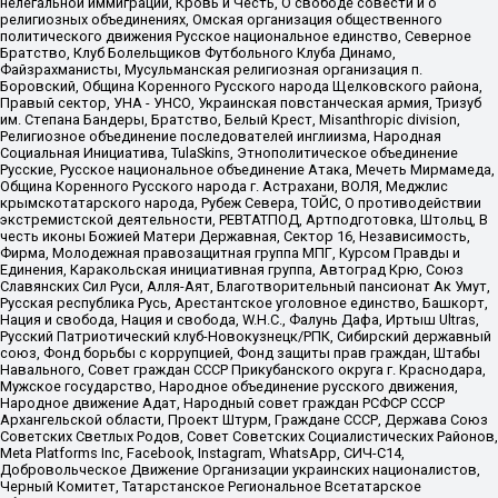
нелегальной иммиграции, Кровь и Честь, О свободе совести и о
религиозных объединениях, Омская организация общественного
политического движения Русское национальное единство, Северное
Братство, Клуб Болельщиков Футбольного Клуба Динамо,
Файзрахманисты, Мусульманская религиозная организация п.
Боровский, Община Коренного Русского народа Щелковского района,
Правый сектор, УНА - УНСО, Украинская повстанческая армия, Тризуб
им. Степана Бандеры, Братство, Белый Крест, Misanthropic division,
Религиозное объединение последователей инглиизма, Народная
Социальная Инициатива, TulaSkins, Этнополитическое объединение
Русские, Русское национальное объединение Атака, Мечеть Мирмамеда,
Община Коренного Русского народа г. Астрахани, ВОЛЯ, Меджлис
крымскотатарского народа, Рубеж Севера, ТОЙС, О противодействии
экстремистской деятельности, РЕВТАТПОД, Артподготовка, Штольц, В
честь иконы Божией Матери Державная, Сектор 16, Независимость,
Фирма, Молодежная правозащитная группа МПГ, Курсом Правды и
Единения, Каракольская инициативная группа, Автоград Крю, Союз
Славянских Сил Руси, Алля-Аят, Благотворительный пансионат Ак Умут,
Русская республика Русь, Арестантское уголовное единство, Башкорт,
Нация и свобода, Нация и свобода, W.H.С., Фалунь Дафа, Иртыш Ultras,
Русский Патриотический клуб-Новокузнецк/РПК, Сибирский державный
союз, Фонд борьбы с коррупцией, Фонд защиты прав граждан, Штабы
Навального, Совет граждан СССР Прикубанского округа г. Краснодара,
Мужское государство, Народное объединение русского движения,
Народное движение Адат, Народный совет граждан РСФСР СССР
Архангельской области, Проект Штурм, Граждане СССР, Держава Союз
Советских Светлых Родов, Совет Советских Социалистических Районов,
Meta Platforms Inc, Facebook, Instagram, WhatsApp, СИЧ-С14,
Добровольческое Движение Организации украинских националистов,
Черный Комитет, Татарстанское Региональное Всетатарское