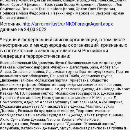
Королева Александра Евгеньевна, Смирнов Владимир Александрович,
Вицин Сергей Ефимович, Золотухин Борис Андреевич, Левинсон Лев
Семенович, Локшина Татьяна Иосифовна, Орлов Олег Петрович,
Полякова Мара Федоровна, Резник Генри Маркович, Захаров Герман
Константинович
Источник:
http://unro.minjust.ru/NKOForeignAgent.aspx
данные на
24.03.2022
* Единый федеральный список организаций, в том числе
иностранных и международных организаций, признанных
в соответствии с законодательством Российской
Федерации террористическими:
Высший военный Маджлисуль Шура Объединенных сил моджахедов
Кавказа, Конгресс народов Ичкерии и Дагестана, База, Асбат аль-
Ансар, Священная война, Исламская группа, Братья-мусульмане, Партия
исламского освобождения, Лашкар-И-Тайба, Исламская группа,
Движение Талибан, Исламская партия Туркестана, Общество
социальных реформ, Общество возрождения исламского наследия,
Дом двух святых, Джунд аш-Шам, Исламский джихад, Аль-Каида, Имарат
Кавказ, АБТО, Правый сектор, Исламское государство, Джабха аль-
Нусра ли-Ахль аш-Шам, Народное ополчение имени К. Минина и Д.
Пожарского, Аджр от Аллаха Субхану уа Тагьаля SHAM, АУМ Синрике,
Муджахеды джамаата Ат-Тавхида Валь-Джихад, Чистопольский
Джамаат, Рохнамо ба суи давлати исломи, Террористическое
сообщество Сеть, Катиба Таухид валь-Джихад, Хайят Тахрир аш-Шам,
Ахлю Сунна Валь Джамаа, National Socialism/White Power,
Артподготовка, Религиозная группа “Джамаат “Красный пахарь”,
Колумбайн, Хатлонский джамаат, Мусульманская религиозная группа п.