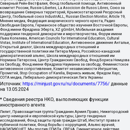
Северный Рейн-Вестфалия, Фонд глобальной помощи, Антивоенный
комитет России, Russie-Libertes, La Asocicion de Rusos Libres, Союз за
возвращение Северных территорий, Крымскотатарский Ресурсный
Центр, Глобальный союз IndustriALL, Russian Election Monitor, Article 19,
Мнение медиа, Федерация анархического черного креста, Радио
Свободная Европа, Германское общество изучения Восточной Европы,
Фонд имени Фридриха Эберта, XZ gGmbH, Мобильная академия
поддержки гендерной демократии и миротворчества, Форум имени
Льва Копелева, American Councils for International Education, Cultural
Vistas, Institute of International Education, Антивоенное движение Антальи,
Открытый диалог, Школа международных отношений и
государственной политики им Питера Мунка, Российско-канадский
демократический альянс, Школа международных отношений им
Нормана Патерсона, Центр Гражданских Свобод, Фонд Бориса Немцова
за Свободу, Фонд имени Фридриха Науманна за свободу, Феминистское
антивоенное сопротивление, Комитет независимости Ингушетии,
Прометей, Stop Occupation of Karelia, Вернись живым, Фридом Хаус,
СОТА медиа, Либерально-демократическая Лига Украины
Источник:
https://minjust.gov.ru/ru/documents/7756/
данные
на
13.05.2024
* Сведения реестра НКО, выполняющих функции
иностранного агента:
Лилит, Правозащитная группа Гражданин.Армия.Право, Нижегородский
центр немецкой и европейской культуры, Центр гендерных
исследований, Фонд защиты прав граждан Штаб, Институт права и
публичной политики, Фонд борьбы с коррупцией, Альянс врачей,
НАСИЛИЮ.НЕТ, Мы против СПИДа, СВЕЧА, Гуманитарное действие,