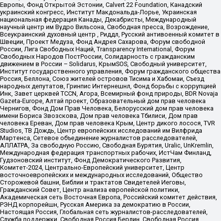
Европы, Фонд Открытой Эстонии, Calvert 22 Foundation, Канадский
украинский конгресс, Институт Макдональда-Лорье, Украинская
национальная федерация Канады, Декабристы, Международный
научный центр им Вудро Вильсона, Свободная пресса, Возрождение,
Всеукраинский духовный центр , Риддл, Русский антивоенный комитет в
Швеции, Проект Медуза, Фонд Андрея Сахарова, Форум свободной
России, Лига Свободных Наций, Transparеncy International, Форум
Свободных Народов ПостРоссии, Солидарность с гражданским
движением в России – Solidarus, КрымSOS, Свободный университет,
Институт государственного управления, Форум гражданского общества
Россия, Беллона, Союз жителей островов Тисима и Хабомаи, Съезд
народных депутатов, Гринпис Интернешнл, Фонд борьбы с коррупцией
Инк, Завет церквей TCCN, Агора, Всемирный фонд природы, BDR Novaja
Gazeta-Europe, Алтай проект, Образовательный дом прав человека
Чернигов, Фонд Дом Прав Человека, Белорусский дом прав человека
имени Бориса Звозскова, Дом прав человека Тбилиси, Дом прав
человека Ереван, Дом прав человека Крым, Центр дикого лосося, TVR
Studios, ТВ Дождь, Центр европейских исследований им Вилфрида
Мартенса, Сетевое объединение журналистов расследователей,
АЛЛАТРА, За свободную Россию, Свободная Бурятия, Uralic, UnKremlin,
Международная федерация транспортных рабочих, ИстЧам Финланд,
Гудзоновский институт, Фонд Демократического Развития,
Комитет-2024, Центрально-Европейский университет, Центр
восточноевропейских и международных исследований, Общество
Сторожевой башни, Библии и трактатов Свидетелей Иеговы,
Гражданский Совет, Центр анализа европейской политики,
Академическая сеть Восточная Европа, Российский комитет действия,
РЭНД корпорейшн, Русская Америка за демократию в России,
Настоящая Россия, Глобальная сеть журналистов-расследователей,
Служба поддержки, Свободная Россия Берлин, Свободная Россия