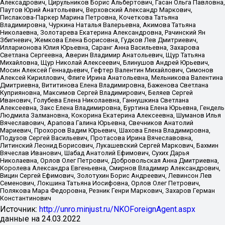
Алексадрович, Цирульников Борис Альбертович, Гасан Ольга Павловна,
Паутов Юрий Анатольевич, Верховский Александр Маркович,
Пислакова-Паркер Марина Петровна, Кочеткова Татьяна
Владимировна, Чуркина Наталья Валерьевна, Акимова Татьяна
Николаевна, Золотарева Екатерина Александровна, Рачинский Ян
Збигневич, Жемкова Елена Борисовна, Гудков Лев Дмитриевич,
Илларионова Юлия Юрьевна, Саранг Анна Васильевна, Захарова
Светлана Сергеевна, Аверин Владимир Анатольевич, Щур Татьяна
Михайловна, Щур Николай Алексеевич, Блинушов Андрей Юрьевич,
Мосин Алексей Геннадьевич, Гефтер Валентин Михайлович, Симонов
Алексей Кириллович, Флиге Ирина Анатольевна, Мельникова Валентина
Дмитриевна, Вититинова Елена Владимировна, Баженова Светлана
Куприяновна, Максимов Сергей Владимирович, Беляев Сергей
Иванович, Голубева Елена Николаевна, Ганнушкина Светлана
Алексеевна, Закс Елена Владимировна, Буртина Елена Юрьевна, Гендель
Людмила Залмановна, Кокорина Екатерина Алексеевна, Шуманов Илья
Вячеславович, Арапова Галина Юрьевна, Свечников Анатолий
Мариевич, Прохоров Вадим Юрьевич, Шахова Елена Владимировна,
Подузов Сергей Васильевич, Протасова Ирина Вячеславовна,
Литинский Леонид Борисович, Лукашевский Сергей Маркович, Бахмин
Вячеслав Иванович, Шабад Анатолий Ефимович, Сухих Дарья
Николаевна, Орлов Олег Петрович, Добровольская Анна Дмитриевна,
Королева Александра Евгеньевна, Смирнов Владимир Александрович,
Вицин Сергей Ефимович, Золотухин Борис Андреевич, Левинсон Лев
Семенович, Локшина Татьяна Иосифовна, Орлов Олег Петрович,
Полякова Мара Федоровна, Резник Генри Маркович, Захаров Герман
Константинович
Источник:
http://unro.minjust.ru/NKOForeignAgent.aspx
данные на
24.03.2022