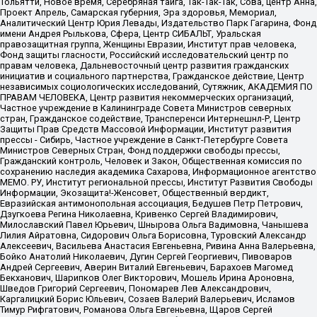
Тольятти, Новое время, Серебряная тайга, Так-Так-Так, Сова, центр Анна,
Проект Апрель, Самарская губерния, Эра здоровья, Мемориал,
Аналитический Центр Юрия Левады, Издательство Парк Гагарина, Фонд
имени Андрея Рылькова, Сфера, Центр СИБАЛЬТ, Уральская
правозащитная группа, Женщины Евразии, Институт прав человека,
Фонд защиты гласности, Российский исследовательский центр по
правам человека, Дальневосточный центр развития гражданских
инициатив и социального партнерства, Гражданское действие, Центр
независимых социологических исследований, Сутяжник, АКАДЕМИЯ ПО
ПРАВАМ ЧЕЛОВЕКА, Центр развития некоммерческих организаций,
Частное учреждение в Калининграде Совета Министров северных
стран, Гражданское содействие, Трансперенси Интернешнл-Р, Центр
Защиты Прав Средств Массовой Информации, Институт развития
прессы - Сибирь, Частное учреждение в Санкт-Петербурге Совета
Министров Северных Стран, Фонд поддержки свободы прессы,
Гражданский контроль, Человек и Закон, Общественная комиссия по
сохранению наследия академика Сахарова, Информационное агентство
МЕМО. РУ, Институт региональной прессы, Институт Развития Свободы
Информации, Экозащита!-Женсовет, Общественный вердикт,
Евразийская антимонопольная ассоциация, Бедушев Петр Петрович,
Дзугкоева Регина Николаевна, Кривенко Сергей Владимирович,
Милославский Павел Юрьевич, Шнырова Ольга Вадимовна, Чанышева
Лилия Айратовна, Сидорович Ольга Борисовна, Туровский Александр
Алексеевич, Васильева Анастасия Евгеньевна, Ривина Анна Валерьевна,
Бойко Анатолий Николаевич, Дугин Сергей Георгиевич, Пивоваров
Андрей Сергеевич, Аверин Виталий Евгеньевич, Барахоев Магомед
Бекханович, Шарипков Олег Викторович, Мошель Ирина Ароновна,
Шведов Григорий Сергеевич, Пономарев Лев Александрович,
Каргалицкий Борис Юльевич, Созаев Валерий Валерьевич, Исламов
Тимур Рифгатович, Романова Ольга Евгеньевна, Щаров Сергей