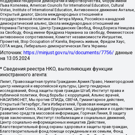
поддержки гендерной демократии и миротворчества, Форум имени
Льва Копелева, American Councils for International Education, Cultural
Vistas, Institute of International Education, Антивоенное движение Антальи,
Открытый диалог, Школа международных отношений и
государственной политики им Питера Мунка, Российско-канадский
демократический альянс, Школа международных отношений им
Нормана Патерсона, Центр Гражданских Свобод, Фонд Бориса Немцова
за Свободу, Фонд имени Фридриха Науманна за свободу, Феминистское
антивоенное сопротивление, Комитет независимости Ингушетии,
Прометей, Stop Occupation of Karelia, Вернись живым, Фридом Хаус,
СОТА медиа, Либерально-демократическая Лига Украины
Источник:
https://minjust.gov.ru/ru/documents/7756/
данные
на
13.05.2024
* Сведения реестра НКО, выполняющих функции
иностранного агента:
Лилит, Правозащитная группа Гражданин.Армия.Право, Нижегородский
центр немецкой и европейской культуры, Центр гендерных
исследований, Фонд защиты прав граждан Штаб, Институт права и
публичной политики, Фонд борьбы с коррупцией, Альянс врачей,
НАСИЛИЮ.НЕТ, Мы против СПИДа, СВЕЧА, Гуманитарное действие,
Открытый Петербург, Лига Избирателей, Правовая инициатива,
Гражданский Союз, Хасдей Ерушалаим, Центр поддержки и содействия
развитию средств массовой информации, Горячая Линия, В защиту
прав заключенных, Институт глобализации и социальных движений,
Центр социально-информационных инициатив Действие,
Благотворительный фонд охраны здоровья и защиты прав граждан,
Благотворительный фонд помощи осужденным и их семьям, Фонд