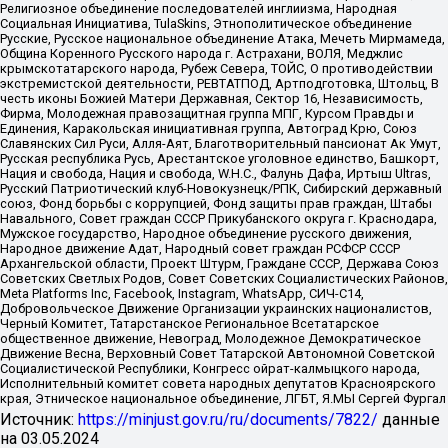
Религиозное объединение последователей инглиизма, Народная
Социальная Инициатива, TulaSkins, Этнополитическое объединение
Русские, Русское национальное объединение Атака, Мечеть Мирмамеда,
Община Коренного Русского народа г. Астрахани, ВОЛЯ, Меджлис
крымскотатарского народа, Рубеж Севера, ТОЙС, О противодействии
экстремистской деятельности, РЕВТАТПОД, Артподготовка, Штольц, В
честь иконы Божией Матери Державная, Сектор 16, Независимость,
Фирма, Молодежная правозащитная группа МПГ, Курсом Правды и
Единения, Каракольская инициативная группа, Автоград Крю, Союз
Славянских Сил Руси, Алля-Аят, Благотворительный пансионат Ак Умут,
Русская республика Русь, Арестантское уголовное единство, Башкорт,
Нация и свобода, Нация и свобода, W.H.С., Фалунь Дафа, Иртыш Ultras,
Русский Патриотический клуб-Новокузнецк/РПК, Сибирский державный
союз, Фонд борьбы с коррупцией, Фонд защиты прав граждан, Штабы
Навального, Совет граждан СССР Прикубанского округа г. Краснодара,
Мужское государство, Народное объединение русского движения,
Народное движение Адат, Народный совет граждан РСФСР СССР
Архангельской области, Проект Штурм, Граждане СССР, Держава Союз
Советских Светлых Родов, Совет Советских Социалистических Районов,
Meta Platforms Inc, Facebook, Instagram, WhatsApp, СИЧ-С14,
Добровольческое Движение Организации украинских националистов,
Черный Комитет, Татарстанское Региональное Всетатарское
общественное движение, Невоград, Молодежное Демократическое
Движение Весна, Верховный Совет Татарской Автономной Советской
Социалистической Республики, Конгресс ойрат-калмыцкого народа,
Исполнительный комитет совета народных депутатов Красноярского
края, Этническое национальное объединение, ЛГБТ, Я.МЫ Сергей Фургал
Источник:
https://minjust.gov.ru/ru/documents/7822/
данные
на
03.05.2024