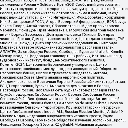
Свободных Народов ПостРоссии, Солидарность с гражданским
движением в России – Solidarus, КрымSOS, Свободный университет,
Институт государственного управления, Форум гражданского общества
Россия, Беллона, Союз жителей островов Тисима и Хабомаи, Съезд
народных депутатов, Гринпис Интернешнл, Фонд борьбы с коррупцией
Инк, Завет церквей TCCN, Агора, Всемирный фонд природы, BDR Novaja
Gazeta-Europe, Алтай проект, Образовательный дом прав человека
Чернигов, Фонд Дом Прав Человека, Белорусский дом прав человека
имени Бориса Звозскова, Дом прав человека Тбилиси, Дом прав
человека Ереван, Дом прав человека Крым, Центр дикого лосося, TVR
Studios, ТВ Дождь, Центр европейских исследований им Вилфрида
Мартенса, Сетевое объединение журналистов расследователей,
АЛЛАТРА, За свободную Россию, Свободная Бурятия, Uralic, UnKremlin,
Международная федерация транспортных рабочих, ИстЧам Финланд,
Гудзоновский институт, Фонд Демократического Развития,
Комитет-2024, Центрально-Европейский университет, Центр
восточноевропейских и международных исследований, Общество
Сторожевой башни, Библии и трактатов Свидетелей Иеговы,
Гражданский Совет, Центр анализа европейской политики,
Академическая сеть Восточная Европа, Российский комитет действия,
РЭНД корпорейшн, Русская Америка за демократию в России,
Настоящая Россия, Глобальная сеть журналистов-расследователей,
Служба поддержки, Свободная Россия Берлин, Свободная Россия
Северный Рейн-Вестфалия, Фонд глобальной помощи, Антивоенный
комитет России, Russie-Libertes, La Asocicion de Rusos Libres, Союз за
возвращение Северных территорий, Крымскотатарский Ресурсный
Центр, Глобальный союз IndustriALL, Russian Election Monitor, Article 19,
Мнение медиа, Федерация анархического черного креста, Радио
Свободная Европа, Германское общество изучения Восточной Европы,
Фонд имени Фридриха Эберта, XZ gGmbH, Мобильная академия