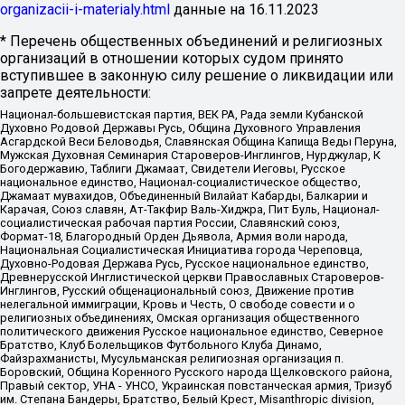
organizacii-i-materialy.html
данные на
16.11.2023
* Перечень общественных объединений и религиозных
организаций в отношении которых судом принято
вступившее в законную силу решение о ликвидации или
запрете деятельности:
Национал-большевистская партия, ВЕК РА, Рада земли Кубанской
Духовно Родовой Державы Русь, Община Духовного Управления
Асгардской Веси Беловодья, Славянская Община Капища Веды Перуна,
Мужская Духовная Семинария Староверов-Инглингов, Нурджулар, К
Богодержавию, Таблиги Джамаат, Свидетели Иеговы, Русское
национальное единство, Национал-социалистическое общество,
Джамаат мувахидов, Объединенный Вилайат Кабарды, Балкарии и
Карачая, Союз славян, Ат-Такфир Валь-Хиджра, Пит Буль, Национал-
социалистическая рабочая партия России, Славянский союз,
Формат-18, Благородный Орден Дьявола, Армия воли народа,
Национальная Социалистическая Инициатива города Череповца,
Духовно-Родовая Держава Русь, Русское национальное единство,
Древнерусской Инглистической церкви Православных Староверов-
Инглингов, Русский общенациональный союз, Движение против
нелегальной иммиграции, Кровь и Честь, О свободе совести и о
религиозных объединениях, Омская организация общественного
политического движения Русское национальное единство, Северное
Братство, Клуб Болельщиков Футбольного Клуба Динамо,
Файзрахманисты, Мусульманская религиозная организация п.
Боровский, Община Коренного Русского народа Щелковского района,
Правый сектор, УНА - УНСО, Украинская повстанческая армия, Тризуб
им. Степана Бандеры, Братство, Белый Крест, Misanthropic division,