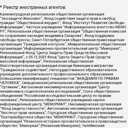
* Реестр иностранных агентов:
Калининградская региональная общественная организация "Экозащита!-Женсовет", Фонд содействия защите прав и свобод граждан "Общественный вердикт", Фонд "Институт Развития Свободы Информации", Частное учреждение "Информационное агентство МЕМО. РУ", Региональная общественная организация "Общественная комиссия по сохранению наследия академика Сахарова", Фонд поддержки свободы прессы, Санкт-Петербургская общественная правозащитная организация "Гражданский контроль", Межрегиональная общественная организация "Информационно-просветительский центр "Мемориал", Региональный Фонд "Центр Защиты Прав Средств Массовой Информации", с 05.12.2023 Фонд "Центр Защиты Прав Средств массовой информации", Региональная общественная благотворительная организация помощи беженцам и мигрантам "Гражданское содействие", Негосударственное образовательное учреждение дополнительного профессионального образования (повышение квалификации) специалистов "АКАДЕМИЯ ПО ПРАВАМ ЧЕЛОВЕКА", Свердловская региональная общественная организация "Сутяжник", Автономная некоммерческая организация "Центр независимых социологических исследований", Союз общественных объединений "Российский исследовательский центр по правам человека", Региональное общественное учреждение научно-информационный центр "МЕМОРИАЛ", Некоммерческая организация "Фонд защиты гласности", Автономная некоммерческая организация "Институт прав человека", Городская общественная организация "Екатеринбургское общество "МЕМОРИАЛ", Городская общественная организация "Рязанское историко-просветительское и правозащитное общество "Мемориал" (Рязанский Мемориал), Челябинский региональный орган общественной самодеятельности – женское общественное объединение "Женщины Евразии", Челябинский региональный орган общественной самодеятельности "Уральская правозащитная группа", Фонд содействия защите здоровья и социальной справедливости имени Андрея Рылькова, Автономная Некоммерческая Организация "Аналитический Центр Юрия Левады", Автономная некоммерческая организация социальной поддержки населения "Проект Апрель", Региональная общественная организация помощи женщинам и детям, находящимся в кризисной ситуации "Информационно-методический центр "Анна", Фонд содействия развитию массовых коммуникаций и правовому просвещению "Так-так-Так", Фонд содействия устойчивому развитию "Серебряная тайга", Свердловский региональный общественный фонд социальных проектов "Новое время", "Idel.Реалии", Кавказ.Реалии, Крым.Реалии, Телеканал Настоящее Время, Татаро-башкирская служба Радио Свобода (Azatliq Radiosi), Радио Свободная Европа/Радио Свобода (PCE/PC), "Сибирь.Реалии", "Фактограф", Благотворительный фонд помощи осужденным и их семьям, Автономная некоммерческая организация "Институт глобализации и социальных движений", Фонд "В защиту прав заключенных", Частное учреждение "Центр поддержки и содействия развитию средств массовой информации", Пензенский региональный общественный благотворительный фонд "Гражданский союз", "Север.Реалии", Некоммерческая организация Фонд "Правовая инициатива", Общество с ограниченной ответственностью "Радио Свободная Европа/Радио Свобода", Чешское информационное агентство "MEDIUM-ORIENT", Красноярская региональная общественная организация "Мы против СПИДа", Камалягин Денис Николаевич, Маркелов Сергей Евгеньевич, Пономарев Лев Александрович, Савицкая Людмила Алексеевна, Автономная некоммерческая организация "Центр по работе с проблемой насилия "НАСИЛИЮ.НЕТ", Межрегиональный профессиональный союз работников здравоохранения "Альянс врачей", Юридическое лицо, зарегистрированное в Латвийской Республике, SIA "Medusa Project" (регистрационный номер 40103797863, дата регистрации 10.06.2014), Некоммерческая организация "Фонд по борьбе с коррупцией", Автономная некоммерческая организация "Институт права и публичной политики", Баданин Роман Сергеевич, Гликин Максим Александрович, Железнова Мария Михайловна, Лукьянова Юлия Сергеевна, Маетная Елизавета Витальевна, Маняхин Петр Борисович, Чуракова Ольга Владимировна, Ярош Юлия Петровна, Юридическое лицо "The Insider SIA", зарегистрированное в Риге, Латвийская Республика (дата регистрации 26.06.2015), являющееся администратором доменного имени интернет-издания "The Insider SIA", https://theins.ru, Постернак Алексей Евгеньевич, Рубин Михаил Аркадьевич, Анин Роман Александрович, Юридическое лицо Istories fonds, зарегистрированное в Латвийской Республике (регистрационный номер 50008295751, дата регистрации 24.02.2020), Великовский Дмитрий Александрович, Долинина Ирина Николаевна, Мароховская Алеся Алексеевна, Шлейнов Роман Юрьевич, Шмагун Олеся Валентиновна, Общество с ограниченной ответственностью "Альтаир 2021", Общество с ограниченной ответственностью "Вега 2021", Общество с ограниченной ответственностью "Главный редактор 2021", Общество с ограниченной ответственностью "Ромашки монолит", Важенков Артем Валерьевич, Ивановская областная общественная организация "Центр гендерных исследований", Гурман Юрий Альбертович, Медиапроект "ОВД-Инфо", Егоров Владимир Владимирович, Жилинский Владимир Александрович, Общество с ограниченной ответственностью "ЗП", Иванова София Юрьевна, Карезина Инна Павловна, Кильтау Екатерина Викторовна, Петров Алексей Викторович, Пискунов Сергей Евгеньевич, Смирнов Сергей Сергеевич, Тихонов Михаил Сергеевич, Общество с ограниченной ответственностью "ЖУРНАЛИСТ-ИНОСТРАННЫЙ АГЕНТ", Арапова Галина Юрьевна, Вольтская Татьяна Анатольевна, Американская компания "Mason G.E.S. Anonymous Foundation" (США), являющаяся владельцем интернет-издания https://mnews.world/, Компания "Stichting Bellingcat", зарегистрированная в Нидерландах (дата регистрации 11.07.2018), Захаров Андрей Вячеславович, Клепиковская Екатерина Дмитриевна, Общество с ограниченной ответственностью "МЕМО", Перл Роман Александрович, Симонов Евгений Алексеевич, Соловьева Елена Анатольевна, Сотников Даниил Владимирович, Сурначева Елизавета Дмитриевна, Автономная некоммерческая организация по защите прав человека и информированию населения "Якутия – Наше Мнение", Общество с ограниченной ответственностью "Москоу диджитал медиа", с 26.01.2023 Общество с ограниченной ответственностью "Чайка Белые сады", Ветошкина Валерия Валерьевна, Заговора Максим Александрович, Межрегиональное общественное движение "Российская ЛГБТ - сеть", Оленичев Максим Владимирович, Павлов Иван Юрьевич, Скворцова Елена Сергеевна, Общество с ограниченной ответственностью "Как бы инагент", Кочетков Игорь Викторович, Общество с ограниченной ответственностью "Честные выборы", Еланчик Олег Александрович, Общество с ограниченной ответственностью "Нобелевский призыв", Гималова Регина Эмилевна, Григорьев Андрей Валерьевич, Григорьева Алина Александровна, Ассоциация по содействию защите прав призывников, альтернативнослужащих и военнослужащих "Правозащитная группа "Гражданин.Армия.Право", Хисамова Регина Фаритовна, Автономная некоммерческая организация по реализации социально-правовых программ "Лилит", Дальневосточное общественное движение "Маяк", Санкт-Петербургская ЛГБТ-инициативная группа "Выход", Инициативная группа ЛГБТ+ "Реверс", Алексеев Андрей Викторович, Бекбулатова Таисия Львовна, Беляев Иван Михайлович, Владыкина Елена Сергеевна, Гельман Марат Александрович, Никульшина Вероника Юрьевна, Толоконникова Надежда Андреевна, Шендерович Виктор Анатольевич, Общество с ограниченной ответственностью "Данное сообщение", Общество с ограниченной ответственностью Издательский дом "Новая глава", Айнбиндер Александра Александровна, Московский комьюнити-центр для ЛГБТ+инициатив, Благотворительный фонд развития филантропии, Deutsche Welle (Германия, Kurt-Schumacher-Strasse 3, 53113 Bonn), Борзунова Мария Михайловна, Воробьев Виктор Викторович, Голубева Анна Львовна, Константинова Алла Михайловна, Малкова Ирина Владимировна, Мурадов Мурад Абдулгалимович, Осетинская Елизавета Николаевна, Понасенков Евгений Николаевич, Ганапольский Матвей Юрьевич, Киселев Евгений Алексеевич, Борухович Ирина Григорьевна, Дремин Иван Тимофеевич, Дубровский Дмитрий Викторович, Красноярская региональная общественная организация поддержки и развития альтернативных образовательных технологий и межкультурных коммуникаций "ИНТЕРРА", Маяковская Екатерина Алексеевна, Фейгин Марк Захарович, Филимонов Андрей Викторович, Дзугкоева Регина Николаевна, Доброхотов Роман Александрович, Дудь Юрий Александрович, Елкин Сергей Владимирович, Кругликов Кирилл Игоревич, Сабунаева Мария Леонидовна, Семенов Алексей Владимирович, Шаинян Карен Багратович, Шульман Екатерина Михайловна, Асафьев Артур Валерьевич, Вахштайн Виктор Семенович, Венедиктов Алексей Алексеевич, Лушникова Екатерина Евгеньевна, Волков Леонид Михайлович, Невзоров Александр Глебович, Пархоменко Сергей Борисович, Сироткин Ярослав Николаевич, Кара-Мурза Владимир Владимирович, Баранова Наталья Владимировна, Гозман Леонид Яковлевич, Кагарлицкий Борис Юльевич, Климарев Михаил Валерьевич, Милов Владимир Станиславович, Автономная некоммерческая организация Краснодарский центр современного искусства "Типография", Моргенштерн Алишер Тагирович, Соболь Любовь Эдуардовна, Общество с ограниченной ответственностью "ЛИЗА НОРМ", Каспаров Гарри Кимович, Ходорковский Михаил Борисович, Общество с ограниченной ответственностью "Апрельские тезисы", Данилович Ирина Брониславовна, Кашин Олег Владимирович, Петров Николай Владимирович, Пивоваров Алексей Владимирович, Соколов Михаил Владимирович, Цветкова Юлия Владимировна, Чичваркин Евгений Александрович, Комитет против пыток/Команда против пыток, Общество с ограниченной ответственностью "Первый научный", Общество с ограниченной ответственностью "Вертолет и ко", Белоцерковская Вероника Борисовна, Кац Максим Евгеньевич, Лазарева Татьяна Юрьевна, Шаведдинов Руслан Табризович, Яшин Илья Валерьевич, Общество с ограниченной ответственностью "Иноагент ААВ", Алешковский Дмитрий Петрович, Альбац Евгения Марковна, Быков Дмитрий Львович, Галямина Юлия Евгеньевна, Лойко Сергей Леонидович, Мартынов Кирилл Константинович, Медведев Сергей Александрович, Крашенинников Федор Геннадиевич, Гордеева Катерина Вл