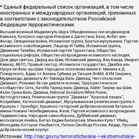
* Единый федеральный список организаций, в том числе
иностранных и международных организаций, признанных
в соответствии с законодательством Российской
Федерации террористическими:
Высший военный Маджлисуль Шура Объединенных сил моджахедов
Кавказа, Конгресс народов Ичкерии и Дагестана, База, Асбат аль-
Ансар, Священная война, Исламская группа, Братья-мусульмане, Партия
исламского освобождения, Лашкар-И-Тайба, Исламская группа,
Движение Талибан, Исламская партия Туркестана, Общество
социальных реформ, Общество возрождения исламского наследия,
Дом двух святых, Джунд аш-Шам, Исламский джихад, Аль-Каида, Имарат
Кавказ, АБТО, Правый сектор, Исламское государство, Джабха аль-
Нусра ли-Ахль аш-Шам, Народное ополчение имени К. Минина и Д.
Пожарского, Аджр от Аллаха Субхану уа Тагьаля SHAM, АУМ Синрике,
Муджахеды джамаата Ат-Тавхида Валь-Джихад, Чистопольский
Джамаат, Рохнамо ба суи давлати исломи, Террористическое
сообщество Сеть, Катиба Таухид валь-Джихад, Хайят Тахрир аш-Шам,
Ахлю Сунна Валь Джамаа, National Socialism/White Power,
Артподготовка, Религиозная группа “Джамаат “Красный пахарь”,
Колумбайн, Хатлонский джамаат, Мусульманская религиозная группа п.
Кушкуль г. Оренбург, Крымско-татарский добровольческий батальон
имени Номана Челебиджихана, Азов, Партия исламского возрождения
Таджикистана, Народная самооборона, Дуббайский джамаат,
московская ячейка, Батал-Хаджи Белхороев, Маньяки Культ Убийц,
Молодёжь Которая Улыбается, Легион Свобода России, Айдар, Русский
добровольческий корпус
Источник:
http://nac.gov.ru/terroristicheskie-i-ekstremistskie-