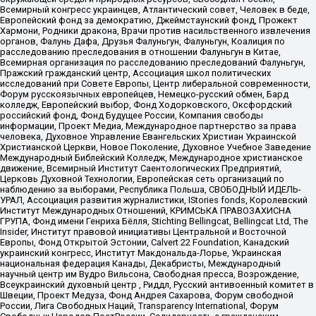
Всемирный конгресс украинцев, Атлантический совет, Человек в беде,
Европейский фонд за демократию, Джеймстаунский фонд, Прожект
Хармони, Родники дракона, Врачи против насильственного извлечения
органов, Фалунь Дафа, Друзья Фалуньгун, Фалуньгун, Коалиция по
расследованию преследования в отношении Фалуньгун в Китае,
Всемирная организация по расследованию преследований Фалуньгун,
Пражский гражданский центр, Ассоциация школ политических
исследований при Совете Европы, Центр либеральной современности,
Форум русскоязычных европейцев, Немецко-русский обмен, Бард
колледж, Европейский выбор, Фонд Ходорковского, Оксфордский
российский фонд, Фонд Будущее России, Компания свободы
информации, Проект Медиа, Международное партнерство за права
человека, Духовное Управление Евангельских Христиан Украинской
Христианской Церкви, Новое Поколение, Духовное Учебное Заведение
Международный Библейский Колледж, Международное христианское
движение, Всемирный Институт Саентологических Предприятий,
Церковь Духовной Технологии, Европейская сеть организаций по
наблюдению за выборами, Республика Польша, СВОБОДНЫЙ ИДЕЛЬ-
УРАЛ, Ассоциация развития журналистики, IStories fonds, Королевский
Институт Международных Отношений, КРИМСЬКА ПРАВОЗАХИСНА
ГРУПА, Фонд имени Генриха Бёлля, Stichting Bellingcat, Bellingcat Ltd, The
Insider, Институт правовой инициативы Центральной и Восточной
Европы, Фонд Открытой Эстонии, Calvert 22 Foundation, Канадский
украинский конгресс, Институт Макдональда-Лорье, Украинская
национальная федерация Канады, Декабристы, Международный
научный центр им Вудро Вильсона, Свободная пресса, Возрождение,
Всеукраинский духовный центр , Риддл, Русский антивоенный комитет в
Швеции, Проект Медуза, Фонд Андрея Сахарова, Форум свободной
России, Лига Свободных Наций, Transparеncy International, Форум