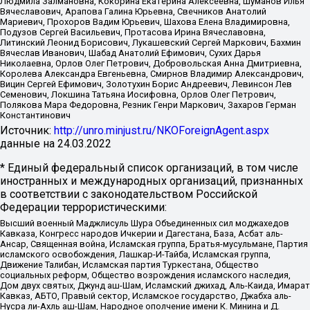
Людмила Залмановна, Кокорина Екатерина Алексеевна, Шуманов Илья
Вячеславович, Арапова Галина Юрьевна, Свечников Анатолий
Мариевич, Прохоров Вадим Юрьевич, Шахова Елена Владимировна,
Подузов Сергей Васильевич, Протасова Ирина Вячеславовна,
Литинский Леонид Борисович, Лукашевский Сергей Маркович, Бахмин
Вячеслав Иванович, Шабад Анатолий Ефимович, Сухих Дарья
Николаевна, Орлов Олег Петрович, Добровольская Анна Дмитриевна,
Королева Александра Евгеньевна, Смирнов Владимир Александрович,
Вицин Сергей Ефимович, Золотухин Борис Андреевич, Левинсон Лев
Семенович, Локшина Татьяна Иосифовна, Орлов Олег Петрович,
Полякова Мара Федоровна, Резник Генри Маркович, Захаров Герман
Константинович
Источник:
http://unro.minjust.ru/NKOForeignAgent.aspx
данные на
24.03.2022
* Единый федеральный список организаций, в том числе
иностранных и международных организаций, признанных
в соответствии с законодательством Российской
Федерации террористическими:
Высший военный Маджлисуль Шура Объединенных сил моджахедов
Кавказа, Конгресс народов Ичкерии и Дагестана, База, Асбат аль-
Ансар, Священная война, Исламская группа, Братья-мусульмане, Партия
исламского освобождения, Лашкар-И-Тайба, Исламская группа,
Движение Талибан, Исламская партия Туркестана, Общество
социальных реформ, Общество возрождения исламского наследия,
Дом двух святых, Джунд аш-Шам, Исламский джихад, Аль-Каида, Имарат
Кавказ, АБТО, Правый сектор, Исламское государство, Джабха аль-
Нусра ли-Ахль аш-Шам, Народное ополчение имени К. Минина и Д.