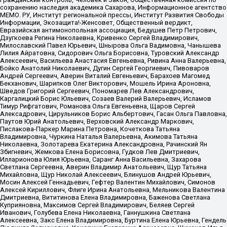
сохранению наследия академика Сахарова, Информационное агентство
МЕМО. РУ, Институт региональной прессы, Институт Развития Свободы
Информации, Экозащита!-Женсовет, Общественный вердикт,
Евразийская антимонопольная ассоциация, Бедушев Петр Петрович,
Дзугкоева Регина Николаевна, Кривенко Сергей Владимирович,
Милославский Павел Юрьевич, Шнырова Ольга Вадимовна, Чанышева
Лилия Айратовна, Сидорович Ольга Борисовна, Туровский Александр
Алексеевич, Васильева Анастасия Евгеньевна, Ривина Анна Валерьевна,
Бойко Анатолий Николаевич, Дугин Сергей Георгиевич, Пивоваров
Андрей Сергеевич, Аверин Виталий Евгеньевич, Барахоев Магомед
Бекханович, Шарипков Олег Викторович, Мошель Ирина Ароновна,
Шведов Григорий Сергеевич, Пономарев Лев Александрович,
Каргалицкий Борис Юльевич, Созаев Валерий Валерьевич, Исламов
Тимур Рифгатович, Романова Ольга Евгеньевна, Щаров Сергей
Алексадрович, Цирульников Борис Альбертович, Гасан Ольга Павловна,
Паутов Юрий Анатольевич, Верховский Александр Маркович,
Пислакова-Паркер Марина Петровна, Кочеткова Татьяна
Владимировна, Чуркина Наталья Валерьевна, Акимова Татьяна
Николаевна, Золотарева Екатерина Александровна, Рачинский Ян
Збигневич, Жемкова Елена Борисовна, Гудков Лев Дмитриевич,
Илларионова Юлия Юрьевна, Саранг Анна Васильевна, Захарова
Светлана Сергеевна, Аверин Владимир Анатольевич, Щур Татьяна
Михайловна, Щур Николай Алексеевич, Блинушов Андрей Юрьевич,
Мосин Алексей Геннадьевич, Гефтер Валентин Михайлович, Симонов
Алексей Кириллович, Флиге Ирина Анатольевна, Мельникова Валентина
Дмитриевна, Вититинова Елена Владимировна, Баженова Светлана
Куприяновна, Максимов Сергей Владимирович, Беляев Сергей
Иванович, Голубева Елена Николаевна, Ганнушкина Светлана
Алексеевна, Закс Елена Владимировна, Буртина Елена Юрьевна, Гендель