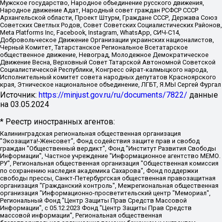
Мужское государство, Народное объединение русского движения,
Народное движение Адат, Народный совет граждан РСФСР СССР
Архангельской области, Проект Штурм, Граждане СССР, Держава Союз
Советских Светлых Родов, Совет Советских Социалистических Районов,
Meta Platforms Inc, Facebook, Instagram, WhatsApp, СИЧ-С14,
Добровольческое Движение Организации украинских националистов,
Черный Комитет, Татарстанское Региональное Всетатарское
общественное движение, Невоград, Молодежное Демократическое
Движение Весна, Верховный Совет Татарской Автономной Советской
Социалистической Республики, Конгресс ойрат-калмыцкого народа,
Исполнительный комитет совета народных депутатов Красноярского
края, Этническое национальное объединение, ЛГБТ, Я.МЫ Сергей Фургал
Источник:
https://minjust.gov.ru/ru/documents/7822/
данные
на
03.05.2024
* Реестр иностранных агентов:
Калининградская региональная общественная организация "Экозащита!-Женсовет", Фонд содействия защите прав и свобод граждан "Общественный вердикт", Фонд "Институт Развития Свободы Информации", Частное учреждение "Информационное агентство МЕМО. РУ", Региональная общественная организация "Общественная комиссия по сохранению наследия академика Сахарова", Фонд поддержки свободы прессы, Санкт-Петербургская общественная правозащитная организация "Гражданский контроль", Межрегиональная общественная организация "Информационно-просветительский центр "Мемориал", Региональный Фонд "Центр Защиты Прав Средств Массовой Информации", с 05.12.2023 Фонд "Центр Защиты Прав Средств массовой информации", Региональная общественная благотворительная организация помощи беженцам и мигрантам "Гражданское содействие", Негосударственное образовательное учреждение дополнительного профессионального образования (повышение квалификации) специалистов "АКАДЕМИЯ ПО ПРАВАМ ЧЕЛОВЕКА", Свердловская региональная общественная организация "Сутяжник", Автономная некоммерческая организация "Центр независимых социологических исследований", Союз общественных объединений "Российский исследовательский центр по правам человека", Региональное общественное учреждение научно-информационный центр "МЕМОРИАЛ", Некоммерческая организация "Фонд защиты гласности", Автономная некоммерческая организация "Институт прав человека", Городская общественная организация "Екатеринбургское общество "МЕМОРИАЛ", Городская общественная организация "Рязанское историко-просветительское и правозащитное общество "Мемориал" (Рязанский Мемориал), Челябинский региональный орган общественной самодеятельности – женское общественное объединение "Женщины Евразии", Челябинский региональный орган общественной самодеятельности "Уральская правозащитная группа", Фонд содействия защите здоровья и социальной справедливости имени Андрея Рылькова, Автономная Некоммерческая Организация "Аналитический Центр Юрия Левады", Автономная некоммерческая организация социальной поддержки населения "Проект Апрель", Региональная общественная организация помощи женщинам и детям, находящимся в кризисной ситуации "Информационно-методический центр "Анна", Фонд содействия развитию массовых коммуникаций и правовому просвещению "Так-так-Так", Фонд содействия устойчивому развитию "Серебряная тайга", Свердловский региональный общественный фонд социальных проектов "Новое время", "Idel.Реалии", Кавказ.Реалии, Крым.Реалии, Телеканал Настоящее Время, Татаро-башкирская служба Радио Свобода (Azatliq Radiosi), Радио Свободная Европа/Радио Свобода (PCE/PC), "Сибирь.Реалии", "Фактограф", Благотворительный фонд помощи осужденным и их семьям, Автономная некоммерческая организация "Институт глобализации и социальных движений", Фонд "В защиту прав заключенных", Частное учреждение "Центр поддержки и содействия развитию средств массовой информации", Пензенский региональный общественный благотворительный фонд "Гражданский союз", "Север.Реалии", Некоммерческая организация Фонд "Правовая инициатива", Общество с ограниченной ответственностью "Радио Свободная Европа/Радио Свобода", Чешское информационное агентство "MEDIUM-ORIENT", Красноярская региональная общественная организация "Мы против СПИДа", Камалягин Денис Николаевич, Маркелов Сергей Евгеньевич, Пономарев Лев Александрович, Савицкая Людмила Алексеевна, Автономная некоммерческая организация "Центр по работе с проблемой насилия "НАСИЛИЮ.НЕТ", Межрегиональный профессиональный союз работников здравоохранения "Альянс врачей", Юридическое лицо, зарегистрированное в Латвийской Республике, SIA "Medusa Project" (регистрационный номер 40103797863, дата регистрации 10.06.2014), Некоммерческая организация "Фонд по борьбе с коррупцией", Автономная некоммерческая организация "Институт права и публичной политики", Баданин Роман Сергеевич, Гликин Максим Александрович, Железнова Мария Михайловна, Лукьянова Юлия Сергеевна, Маетная Елизавета Витальевна, Маняхин Петр Борисович, Чуракова Ольга Владимировна, Ярош Юлия Петровна, Юридическое лицо "The Insider SIA", зарегистрированное в Риге, Латвийская Республика (дата регистрации 26.06.2015), являющееся администратором доменного имени интернет-издания "The Insider SIA", https://theins.ru, Постернак Алексей Евгеньевич, Рубин Михаил Аркадьевич, Анин Роман Александрович, Юридическое лицо Istories fonds, зарегистрированное в Латвийской Республике (регистрационный номер 50008295751, дата регистрации 24.02.2020), Великовский Дмитрий Александрович, Долинина Ирина Николаевна, Мароховская Алеся Алексеевна, Шлейнов Роман Юрьевич, Шмагун Олеся Валентиновна, Общество с ограниченной ответственностью "Альтаир 2021", Общество с ограниченной ответственностью "Вега 2021", Общество с ограниченной ответственностью "Главный редактор 2021", Общество с ограниченной ответственностью "Ромашки монолит", Важенков Артем Валерьевич, Ивановская областная общественная организация "Центр гендерных исследований", Гурман Юрий Альбертович, Медиапроект "ОВД-Инфо", Егоров Владимир Владимирович, Жилинский Владимир Александрович, Общество с ограниченной ответственностью "ЗП", Иванова София Юрьевна, Карезина Инна Павловна, Кильтау Екатерина Викторовна, Петров Алексей Викторович, Пискунов Сергей Евгеньевич, Смирнов Сергей Сергеевич, Тихонов Михаил Сергеевич, Общество с ограниченной ответственностью "ЖУРНАЛИСТ-ИНОСТРАННЫЙ АГЕНТ", Арапова Галина Юрьевна, Вольтская Татьяна Анатольевна, Американская компания "Mason G.E.S. Anonymous Foundation" (США), являющаяся владельцем интернет-издания https://mnews.world/, Компания "Stichting Bellingcat", зарегистрированная в Нидерландах (дата регистрации 11.07.2018), Захаров Андрей Вячеславович, Клепиковская Екатерина Дмитриевна, Общество с ограниченной ответственностью "МЕМО", Перл Роман Александрович, Симонов Евгений Алексеевич, Соловьева Елена Анатольевна, Сотников Даниил Владимирович, Сурначева Елизавета Дмитриевна, Автономная некоммерческая организация по защите прав человека и информированию населения "Якутия – Наше Мнение", Общество с ограниченной ответственностью "Москоу диджитал медиа", с 26.01.2023 Общество с ограниченной ответственностью "Чайка Белые сады", Ветошкина Валерия Валерьевна, Заговора Максим Александрович, Межрегиональное общественное движение "Российская ЛГБТ - сеть", Оленичев Максим Владимирович, Павлов Иван Юрьевич, Скворцова Елена Сергеевна, Общество с ограниченной ответственностью "Как бы инагент", Кочетков Игорь Викторович, Общество с ограниченной ответственностью "Честные выборы", Еланчик Олег Александрович, Общество с ограниченной ответственностью "Нобелевский призыв", Гималова Регина Эмилевна, Григорьев Андрей Валерьевич, Григорьева Алина Александровна, Ассоциация по содействию защите прав призывников, альтернативнослужащих и военнослужащих "Правозащитная группа "Гражданин.Армия.Право", Хисамова Регина Фаритовна, Автономная некоммерческая организация по реализации социально-правовых программ "Лилит", Дальневосточное общественное движение "Маяк", Санкт-Петербургская ЛГБТ-инициативная группа "Выход", Инициативная группа ЛГБТ+ "Реверс", Алексеев Андрей Викторович, Бекбулатова Таисия Львовна, Беляев Иван Михайлович, Владыкина Елена Сергеевна, Гельман Марат Александрович, Никульшина Вероника Юрьевна, Толоконникова Надежда Андреевна, Шендерович Виктор Анатольевич, Общество с ограниченной ответственностью "Данное сообщение", Общество с ограниченной ответственностью Издательский дом "Новая глава", Айнбиндер Александра Александровна, Московский комьюнити-центр для ЛГБТ+инициатив, Благотворительный фонд развития филантропии, Deutsche Welle (Германия, Kurt-Schumacher-Strasse 3, 53113 Bonn), Борзунова Мария Михайловна, Воробьев Виктор Викторович, Голубева Анна Львовна, Константинова Алла Михайловна, Малкова Ирина Владимировна, Мурадов Мурад Абдулгалимович, Осетинская Елизавета Николаевна, Понасенков Евгений Николаевич, Ганапольский Матвей Юрьевич, Киселев Евгений Алексеевич, Борухович Ирина Григорьевна, Дремин Иван Тимофеевич, Дубровский Дмитрий Викторович, Красноярская региональная общественная организация поддержки и развития альтернативных образовательных технологий и межкультурных коммуникаций "ИНТЕРРА", Маяковская Екатерина Алексеевна, Фейгин Марк Захарович, Филимонов Андрей Викторович, Дзугкоева Регина Николаевна, Доброхотов Роман Александрович, Дудь Юрий Александрович, Елкин Сергей Владимирович, Кругликов Кирилл Игоревич, Сабунаева Мария Леонидовна, Семенов Алексей Владимирович, Шаинян Карен Багратович, Шульман Екатерина Михайловна, Асафьев Артур Валерьевич, Вахштайн Виктор Семенович, Венедиктов Алексей Алексеевич, Лушникова Екатерина Евгеньевна, Волков Леонид Михайлович, Невзоров Александр Глебович, Пархоменко Сергей Борисович, Сироткин Ярослав Николаевич, Кара-Мурза Владимир Владимирович, Баранова Наталья Владимировна, Гозман Леонид Яковлевич, Кагарлицкий Борис Юльевич, Климарев Михаил Валерьевич, Милов Владимир Станиславович, Автономная некоммерческая организация Краснодарский центр современного искусства "Типография", Моргенштерн Алишер Тагирович, Соболь Любовь Эдуардовна, Общество с ограниченной ответственностью "ЛИЗА НОРМ", Каспаров Гарри Кимович, Ходорковский Михаил Борисович, Общество с ограниченной ответственностью "Апрельские тезисы", Данилович Ирина Брониславовна, Кашин Олег Владимирович, Петров Николай Владимирович, Пивоваров Алексей Владимирович, Соколов Михаил Владимирович, Цветкова Юлия Владимировна, Чичваркин Евгений Александрович, Комитет против пыток/Команда против пыток, Общество с ограниченной ответственностью "Первый научный", Общество с ограниченной ответственностью "Вертолет и ко", Белоцерковская Вероника Борисовна, Кац Максим Евгеньевич, Лазарева Татьяна Юрьевна, Шаведдинов Руслан Табризович, Яшин Илья Валерьевич, Общество с ограниченной ответственностью "Иноагент ААВ", Алешковский Дмитрий Петрович, Альбац Евгения Марковна, Быков Дмитрий Львович, Галямина Юлия Евгеньевна, Лойко Сергей Леонидович, Мартынов Кирилл Константинович, Медведев Сергей Александрович, Крашенинников Федор Геннадиевич, Гордеева Катерина Вл