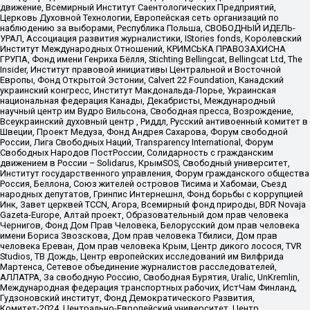
движение, Всемирный Институт Саентологических Предприятий,
Церковь Духовной Технологии, Европейская сеть организаций по
наблюдению за выборами, Республика Польша, СВОБОДНЫЙ ИДЕЛЬ-
УРАЛ, Ассоциация развития журналистики, IStories fonds, Королевский
Институт Международных Отношений, КРИМСЬКА ПРАВОЗАХИСНА
ГРУПА, Фонд имени Генриха Бёлля, Stichting Bellingcat, Bellingcat Ltd, The
Insider, Институт правовой инициативы Центральной и Восточной
Европы, Фонд Открытой Эстонии, Calvert 22 Foundation, Канадский
украинский конгресс, Институт Макдональда-Лорье, Украинская
национальная федерация Канады, Декабристы, Международный
научный центр им Вудро Вильсона, Свободная пресса, Возрождение,
Всеукраинский духовный центр , Риддл, Русский антивоенный комитет в
Швеции, Проект Медуза, Фонд Андрея Сахарова, Форум свободной
России, Лига Свободных Наций, Transparеncy International, Форум
Свободных Народов ПостРоссии, Солидарность с гражданским
движением в России – Solidarus, КрымSOS, Свободный университет,
Институт государственного управления, Форум гражданского общества
Россия, Беллона, Союз жителей островов Тисима и Хабомаи, Съезд
народных депутатов, Гринпис Интернешнл, Фонд борьбы с коррупцией
Инк, Завет церквей TCCN, Агора, Всемирный фонд природы, BDR Novaja
Gazeta-Europe, Алтай проект, Образовательный дом прав человека
Чернигов, Фонд Дом Прав Человека, Белорусский дом прав человека
имени Бориса Звозскова, Дом прав человека Тбилиси, Дом прав
человека Ереван, Дом прав человека Крым, Центр дикого лосося, TVR
Studios, ТВ Дождь, Центр европейских исследований им Вилфрида
Мартенса, Сетевое объединение журналистов расследователей,
АЛЛАТРА, За свободную Россию, Свободная Бурятия, Uralic, UnKremlin,
Международная федерация транспортных рабочих, ИстЧам Финланд,
Гудзоновский институт, Фонд Демократического Развития,
Комитет-2024, Центрально-Европейский университет, Центр