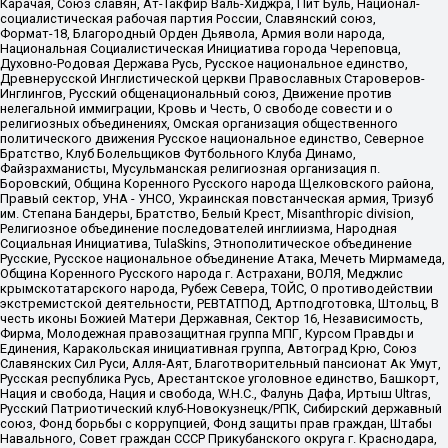
Карачая, Союз славян, Ат-Такфир Валь-Хиджра, Пит Буль, Национал-
социалистическая рабочая партия России, Славянский союз,
Формат-18, Благородный Орден Дьявола, Армия воли народа,
Национальная Социалистическая Инициатива города Череповца,
Духовно-Родовая Держава Русь, Русское национальное единство,
Древнерусской Инглистической церкви Православных Староверов-
Инглингов, Русский общенациональный союз, Движение против
нелегальной иммиграции, Кровь и Честь, О свободе совести и о
религиозных объединениях, Омская организация общественного
политического движения Русское национальное единство, Северное
Братство, Клуб Болельщиков Футбольного Клуба Динамо,
Файзрахманисты, Мусульманская религиозная организация п.
Боровский, Община Коренного Русского народа Щелковского района,
Правый сектор, УНА - УНСО, Украинская повстанческая армия, Тризуб
им. Степана Бандеры, Братство, Белый Крест, Misanthropic division,
Религиозное объединение последователей инглиизма, Народная
Социальная Инициатива, TulaSkins, Этнополитическое объединение
Русские, Русское национальное объединение Атака, Мечеть Мирмамеда,
Община Коренного Русского народа г. Астрахани, ВОЛЯ, Меджлис
крымскотатарского народа, Рубеж Севера, ТОЙС, О противодействии
экстремистской деятельности, РЕВТАТПОД, Артподготовка, Штольц, В
честь иконы Божией Матери Державная, Сектор 16, Независимость,
Фирма, Молодежная правозащитная группа МПГ, Курсом Правды и
Единения, Каракольская инициативная группа, Автоград Крю, Союз
Славянских Сил Руси, Алля-Аят, Благотворительный пансионат Ак Умут,
Русская республика Русь, Арестантское уголовное единство, Башкорт,
Нация и свобода, Нация и свобода, W.H.С., Фалунь Дафа, Иртыш Ultras,
Русский Патриотический клуб-Новокузнецк/РПК, Сибирский державный
союз, Фонд борьбы с коррупцией, Фонд защиты прав граждан, Штабы
Навального, Совет граждан СССР Прикубанского округа г. Краснодара,