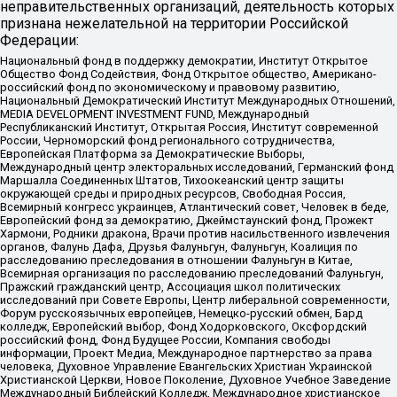
неправительственных организаций, деятельность которых
признана нежелательной на территории Российской
Федерации:
Национальный фонд в поддержку демократии, Институт Открытое
Общество Фонд Содействия, Фонд Открытое общество, Американо-
российский фонд по экономическому и правовому развитию,
Национальный Демократический Институт Международных Отношений,
MEDIA DEVELOPMENT INVESTMENT FUND, Международный
Республиканский Институт, Открытая Россия, Институт современной
России, Черноморский фонд регионального сотрудничества,
Европейская Платформа за Демократические Выборы,
Международный центр электоральных исследований, Германский фонд
Маршалла Соединенных Штатов, Тихоокеанский центр защиты
окружающей среды и природных ресурсов, Свободная Россия,
Всемирный конгресс украинцев, Атлантический совет, Человек в беде,
Европейский фонд за демократию, Джеймстаунский фонд, Прожект
Хармони, Родники дракона, Врачи против насильственного извлечения
органов, Фалунь Дафа, Друзья Фалуньгун, Фалуньгун, Коалиция по
расследованию преследования в отношении Фалуньгун в Китае,
Всемирная организация по расследованию преследований Фалуньгун,
Пражский гражданский центр, Ассоциация школ политических
исследований при Совете Европы, Центр либеральной современности,
Форум русскоязычных европейцев, Немецко-русский обмен, Бард
колледж, Европейский выбор, Фонд Ходорковского, Оксфордский
российский фонд, Фонд Будущее России, Компания свободы
информации, Проект Медиа, Международное партнерство за права
человека, Духовное Управление Евангельских Христиан Украинской
Христианской Церкви, Новое Поколение, Духовное Учебное Заведение
Международный Библейский Колледж, Международное христианское