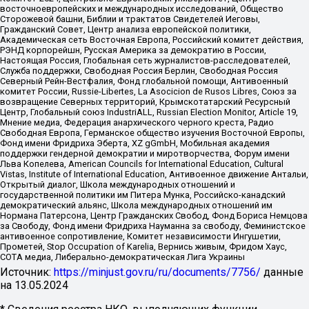
восточноевропейских и международных исследований, Общество
Сторожевой башни, Библии и трактатов Свидетелей Иеговы,
Гражданский Совет, Центр анализа европейской политики,
Академическая сеть Восточная Европа, Российский комитет действия,
РЭНД корпорейшн, Русская Америка за демократию в России,
Настоящая Россия, Глобальная сеть журналистов-расследователей,
Служба поддержки, Свободная Россия Берлин, Свободная Россия
Северный Рейн-Вестфалия, Фонд глобальной помощи, Антивоенный
комитет России, Russie-Libertes, La Asocicion de Rusos Libres, Союз за
возвращение Северных территорий, Крымскотатарский Ресурсный
Центр, Глобальный союз IndustriALL, Russian Election Monitor, Article 19,
Мнение медиа, Федерация анархического черного креста, Радио
Свободная Европа, Германское общество изучения Восточной Европы,
Фонд имени Фридриха Эберта, XZ gGmbH, Мобильная академия
поддержки гендерной демократии и миротворчества, Форум имени
Льва Копелева, American Councils for International Education, Cultural
Vistas, Institute of International Education, Антивоенное движение Антальи,
Открытый диалог, Школа международных отношений и
государственной политики им Питера Мунка, Российско-канадский
демократический альянс, Школа международных отношений им
Нормана Патерсона, Центр Гражданских Свобод, Фонд Бориса Немцова
за Свободу, Фонд имени Фридриха Науманна за свободу, Феминистское
антивоенное сопротивление, Комитет независимости Ингушетии,
Прометей, Stop Occupation of Karelia, Вернись живым, Фридом Хаус,
СОТА медиа, Либерально-демократическая Лига Украины
Источник:
https://minjust.gov.ru/ru/documents/7756/
данные
на
13.05.2024