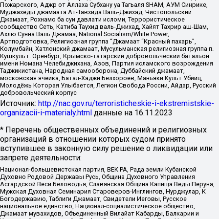
Пожарского, Аджр от Аллаха Субхану уа Тагьаля SHAM, АУМ Синрике,
Муджахеды джамаата Ат-Тавхида Валь-Джихад, Чистопольский
Джамаат, Рохнамо ба суи давлати исломи, Террористическое
сообщество Сеть, Катиба Таухид валь-Джихад, Хайят Тахрир аш-Шам,
Ахлю Сунна Валь Джамаа, National Socialism/White Power,
Артподготовка, Религиозная группа “Джамаат “Красный пахарь”,
Колумбайн, Хатлонский джамаат, Мусульманская религиозная группа п.
Кушкуль г. Оренбург, Крымско-татарский добровольческий батальон
имени Номана Челебиджихана, Азов, Партия исламского возрождения
Таджикистана, Народная самооборона, Дуббайский джамаат,
московская ячейка, Батал-Хаджи Белхороев, Маньяки Культ Убийц,
Молодёжь Которая Улыбается, Легион Свобода России, Айдар, Русский
добровольческий корпус
Источник:
http://nac.gov.ru/terroristicheskie-i-ekstremistskie-
organizacii-i-materialy.html
данные на
16.11.2023
* Перечень общественных объединений и религиозных
организаций в отношении которых судом принято
вступившее в законную силу решение о ликвидации или
запрете деятельности:
Национал-большевистская партия, ВЕК РА, Рада земли Кубанской
Духовно Родовой Державы Русь, Община Духовного Управления
Асгардской Веси Беловодья, Славянская Община Капища Веды Перуна,
Мужская Духовная Семинария Староверов-Инглингов, Нурджулар, К
Богодержавию, Таблиги Джамаат, Свидетели Иеговы, Русское
национальное единство, Национал-социалистическое общество,
Джамаат мувахидов, Объединенный Вилайат Кабарды, Балкарии и