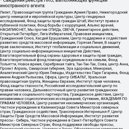
* Сведения реестра НКО, выполняющих функции
иностранного агента:
Лилит, Правозащитная группа Гражданин.Армия.Право, Нижегородский
центр немецкой и европейской культуры, Центр гендерных
исследований, Фонд защиты прав граждан Штаб, Институт права и
публичной политики, Фонд борьбы с коррупцией, Альянс врачей,
НАСИЛИЮ.НЕТ, Мы против СПИДа, СВЕЧА, Гуманитарное действие,
Открытый Петербург, Лига Избирателей, Правовая инициатива,
Гражданский Союз, Хасдей Ерушалаим, Центр поддержки и содействия
развитию средств массовой информации, Горячая Линия, В защиту
прав заключенных, Институт глобализации и социальных движений,
Центр социально-информационных инициатив Действие,
Благотворительный фонд охраны здоровья и защиты прав граждан,
Благотворительный фонд помощи осужденным и их семьям, Фонд
Тольятти, Новое время, Серебряная тайга, Так-Так-Так, Сова, центр Анна,
Проект Апрель, Самарская губерния, Эра здоровья, Мемориал,
Аналитический Центр Юрия Левады, Издательство Парк Гагарина, Фонд
имени Андрея Рылькова, Сфера, Центр СИБАЛЬТ, Уральская
правозащитная группа, Женщины Евразии, Институт прав человека,
Фонд защиты гласности, Российский исследовательский центр по
правам человека, Дальневосточный центр развития гражданских
инициатив и социального партнерства, Гражданское действие, Центр
независимых социологических исследований, Сутяжник, АКАДЕМИЯ ПО
ПРАВАМ ЧЕЛОВЕКА, Центр развития некоммерческих организаций,
Частное учреждение в Калининграде Совета Министров северных
стран, Гражданское содействие, Трансперенси Интернешнл-Р, Центр
Защиты Прав Средств Массовой Информации, Институт развития
прессы - Сибирь, Частное учреждение в Санкт-Петербурге Совета
Министров Северных Стран, Фонд поддержки свободы прессы,
Гражданский контроль, Человек и Закон, Общественная комиссия по