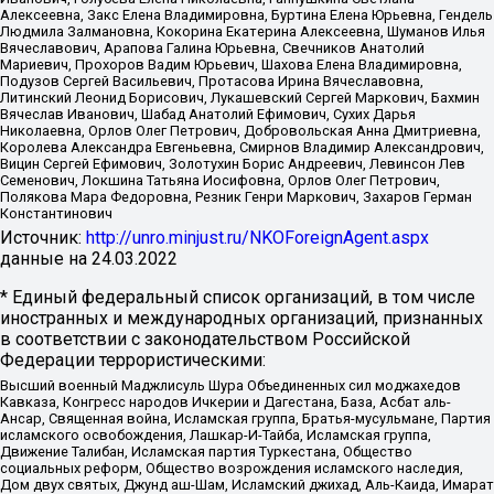
Алексеевна, Закс Елена Владимировна, Буртина Елена Юрьевна, Гендель
Людмила Залмановна, Кокорина Екатерина Алексеевна, Шуманов Илья
Вячеславович, Арапова Галина Юрьевна, Свечников Анатолий
Мариевич, Прохоров Вадим Юрьевич, Шахова Елена Владимировна,
Подузов Сергей Васильевич, Протасова Ирина Вячеславовна,
Литинский Леонид Борисович, Лукашевский Сергей Маркович, Бахмин
Вячеслав Иванович, Шабад Анатолий Ефимович, Сухих Дарья
Николаевна, Орлов Олег Петрович, Добровольская Анна Дмитриевна,
Королева Александра Евгеньевна, Смирнов Владимир Александрович,
Вицин Сергей Ефимович, Золотухин Борис Андреевич, Левинсон Лев
Семенович, Локшина Татьяна Иосифовна, Орлов Олег Петрович,
Полякова Мара Федоровна, Резник Генри Маркович, Захаров Герман
Константинович
Источник:
http://unro.minjust.ru/NKOForeignAgent.aspx
данные на
24.03.2022
* Единый федеральный список организаций, в том числе
иностранных и международных организаций, признанных
в соответствии с законодательством Российской
Федерации террористическими:
Высший военный Маджлисуль Шура Объединенных сил моджахедов
Кавказа, Конгресс народов Ичкерии и Дагестана, База, Асбат аль-
Ансар, Священная война, Исламская группа, Братья-мусульмане, Партия
исламского освобождения, Лашкар-И-Тайба, Исламская группа,
Движение Талибан, Исламская партия Туркестана, Общество
социальных реформ, Общество возрождения исламского наследия,
Дом двух святых, Джунд аш-Шам, Исламский джихад, Аль-Каида, Имарат