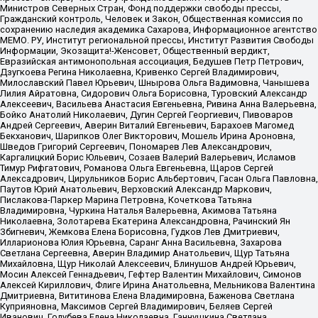
Министров Северных Стран, Фонд поддержки свободы прессы,
Гражданский контроль, Человек и Закон, Общественная комиссия по
сохранению наследия академика Сахарова, Информационное агентство
МЕМО. РУ, Институт региональной прессы, Институт Развития Свободы
Информации, Экозащита!-Женсовет, Общественный вердикт,
Евразийская антимонопольная ассоциация, Бедушев Петр Петрович,
Дзугкоева Регина Николаевна, Кривенко Сергей Владимирович,
Милославский Павел Юрьевич, Шнырова Ольга Вадимовна, Чанышева
Лилия Айратовна, Сидорович Ольга Борисовна, Туровский Александр
Алексеевич, Васильева Анастасия Евгеньевна, Ривина Анна Валерьевна,
Бойко Анатолий Николаевич, Дугин Сергей Георгиевич, Пивоваров
Андрей Сергеевич, Аверин Виталий Евгеньевич, Барахоев Магомед
Бекханович, Шарипков Олег Викторович, Мошель Ирина Ароновна,
Шведов Григорий Сергеевич, Пономарев Лев Александрович,
Каргалицкий Борис Юльевич, Созаев Валерий Валерьевич, Исламов
Тимур Рифгатович, Романова Ольга Евгеньевна, Щаров Сергей
Алексадрович, Цирульников Борис Альбертович, Гасан Ольга Павловна,
Паутов Юрий Анатольевич, Верховский Александр Маркович,
Пислакова-Паркер Марина Петровна, Кочеткова Татьяна
Владимировна, Чуркина Наталья Валерьевна, Акимова Татьяна
Николаевна, Золотарева Екатерина Александровна, Рачинский Ян
Збигневич, Жемкова Елена Борисовна, Гудков Лев Дмитриевич,
Илларионова Юлия Юрьевна, Саранг Анна Васильевна, Захарова
Светлана Сергеевна, Аверин Владимир Анатольевич, Щур Татьяна
Михайловна, Щур Николай Алексеевич, Блинушов Андрей Юрьевич,
Мосин Алексей Геннадьевич, Гефтер Валентин Михайлович, Симонов
Алексей Кириллович, Флиге Ирина Анатольевна, Мельникова Валентина
Дмитриевна, Вититинова Елена Владимировна, Баженова Светлана
Куприяновна, Максимов Сергей Владимирович, Беляев Сергей
Иванович, Голубева Елена Николаевна, Ганнушкина Светлана