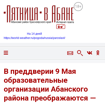
18+
На 14 дней
https://world-weather.ru/pogoda/russia/yaroslavl/
В преддверии 9 Мая
образовательные
организации Абанского
района преображаются —