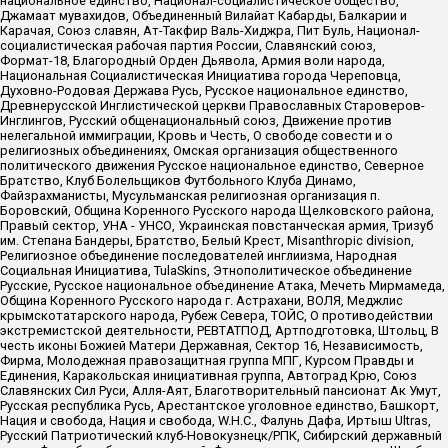
национальное единство, Национал-социалистическое общество,
Джамаат мувахидов, Объединенный Вилайат Кабарды, Балкарии и
Карачая, Союз славян, Ат-Такфир Валь-Хиджра, Пит Буль, Национал-
социалистическая рабочая партия России, Славянский союз,
Формат-18, Благородный Орден Дьявола, Армия воли народа,
Национальная Социалистическая Инициатива города Череповца,
Духовно-Родовая Держава Русь, Русское национальное единство,
Древнерусской Инглистической церкви Православных Староверов-
Инглингов, Русский общенациональный союз, Движение против
нелегальной иммиграции, Кровь и Честь, О свободе совести и о
религиозных объединениях, Омская организация общественного
политического движения Русское национальное единство, Северное
Братство, Клуб Болельщиков Футбольного Клуба Динамо,
Файзрахманисты, Мусульманская религиозная организация п.
Боровский, Община Коренного Русского народа Щелковского района,
Правый сектор, УНА - УНСО, Украинская повстанческая армия, Тризуб
им. Степана Бандеры, Братство, Белый Крест, Misanthropic division,
Религиозное объединение последователей инглиизма, Народная
Социальная Инициатива, TulaSkins, Этнополитическое объединение
Русские, Русское национальное объединение Атака, Мечеть Мирмамеда,
Община Коренного Русского народа г. Астрахани, ВОЛЯ, Меджлис
крымскотатарского народа, Рубеж Севера, ТОЙС, О противодействии
экстремистской деятельности, РЕВТАТПОД, Артподготовка, Штольц, В
честь иконы Божией Матери Державная, Сектор 16, Независимость,
Фирма, Молодежная правозащитная группа МПГ, Курсом Правды и
Единения, Каракольская инициативная группа, Автоград Крю, Союз
Славянских Сил Руси, Алля-Аят, Благотворительный пансионат Ак Умут,
Русская республика Русь, Арестантское уголовное единство, Башкорт,
Нация и свобода, Нация и свобода, W.H.С., Фалунь Дафа, Иртыш Ultras,
Русский Патриотический клуб-Новокузнецк/РПК, Сибирский державный