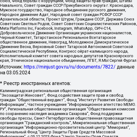
союз, Фонд борьбы с коррупцией, Фонд защиты прав граждан, Штабы
Навального, Совет граждан СССР Прикубанского округа г. Краснодара,
Мужское государство, Народное объединение русского движения,
Народное движение Адат, Народный совет граждан РСФСР СССР
Архангельской области, Проект Штурм, Граждане СССР, Держава Союз
Советских Светлых Родов, Совет Советских Социалистических Районов,
Meta Platforms Inc, Facebook, Instagram, WhatsApp, СИЧ-С14,
Добровольческое Движение Организации украинских националистов,
Черный Комитет, Татарстанское Региональное Всетатарское
общественное движение, Невоград, Молодежное Демократическое
Движение Весна, Верховный Совет Татарской Автономной Советской
Социалистической Республики, Конгресс ойрат-калмыцкого народа,
Исполнительный комитет совета народных депутатов Красноярского
края, Этническое национальное объединение, ЛГБТ, Я.МЫ Сергей Фургал
Источник:
https://minjust.gov.ru/ru/documents/7822/
данные
на
03.05.2024
* Реестр иностранных агентов:
Калининградская региональная общественная организация "Экозащита!-Женсовет", Фонд содействия защите прав и свобод граждан "Общественный вердикт", Фонд "Институт Развития Свободы Информации", Частное учреждение "Информационное агентство МЕМО. РУ", Региональная общественная организация "Общественная комиссия по сохранению наследия академика Сахарова", Фонд поддержки свободы прессы, Санкт-Петербургская общественная правозащитная организация "Гражданский контроль", Межрегиональная общественная организация "Информационно-просветительский центр "Мемориал", Региональный Фонд "Центр Защиты Прав Средств Массовой Информации", с 05.12.2023 Фонд "Центр Защиты Прав Средств массовой информации", Региональная общественная благотворительная организация помощи беженцам и мигрантам "Гражданское содействие", Негосударственное образовательное учреждение дополнительного профессионального образования (повышение квалификации) специалистов "АКАДЕМИЯ ПО ПРАВАМ ЧЕЛОВЕКА", Свердловская региональная общественная организация "Сутяжник", Автономная некоммерческая организация "Центр независимых социологических исследований", Союз общественных объединений "Российский исследовательский центр по правам человека", Региональное общественное учреждение научно-информационный центр "МЕМОРИАЛ", Некоммерческая организация "Фонд защиты гласности", Автономная некоммерческая организация "Институт прав человека", Городская общественная организация "Екатеринбургское общество "МЕМОРИАЛ", Городская общественная организация "Рязанское историко-просветительское и правозащитное общество "Мемориал" (Рязанский Мемориал), Челябинский региональный орган общественной самодеятельности – женское общественное объединение "Женщины Евразии", Челябинский региональный орган общественной самодеятельности "Уральская правозащитная группа", Фонд содействия защите здоровья и социальной справедливости имени Андрея Рылькова, Автономная Некоммерческая Организация "Аналитический Центр Юрия Левады", Автономная некоммерческая организация социальной поддержки населения "Проект Апрель", Региональная общественная организация помощи женщинам и детям, находящимся в кризисной ситуации "Информационно-методический центр "Анна", Фонд содействия развитию массовых коммуникаций и правовому просвещению "Так-так-Так", Фонд содействия устойчивому развитию "Серебряная тайга", Свердловский региональный общественный фонд социальных проектов "Новое время", "Idel.Реалии", Кавказ.Реалии, Крым.Реалии, Телеканал Настоящее Время, Татаро-башкирская служба Радио Свобода (Azatliq Radiosi), Радио Свободная Европа/Радио Свобода (PCE/PC), "Сибирь.Реалии", "Фактограф", Благотворительный фонд помощи осужденным и их семьям, Автономная некоммерческая организация "Институт глобализации и социальных движений", Фонд "В защиту прав заключенных", Частное учреждение "Центр поддержки и содействия развитию средств массовой информации", Пензенский региональный общественный благотворительный фонд "Гражданский союз", "Север.Реалии", Некоммерческая организация Фонд "Правовая инициатива", Общество с ограниченной ответственностью "Радио Свободная Европа/Радио Свобода", Чешское информационное агентство "MEDIUM-ORIENT", Красноярская региональная общественная организация "Мы против СПИДа", Камалягин Денис Николаевич, Маркелов Сергей Евгеньевич, Пономарев Лев Александрович, Савицкая Людмила Алексеевна, Автономная некоммерческая организация "Центр по работе с проблемой насилия "НАСИЛИЮ.НЕТ", Межрегиональный профессиональный союз работников здравоохранения "Альянс врачей", Юридическое лицо, зарегистрированное в Латвийской Республике, SIA "Medusa Project" (регистрационный номер 40103797863, дата регистрации 10.06.2014), Некоммерческая организация "Фонд по борьбе с коррупцией", Автономная некоммерческая организация "Институт права и публичной политики", Баданин Роман Сергеевич, Гликин Максим Александрович, Железнова Мария Михайловна, Лукьянова Юлия Сергеевна, Маетная Елизавета Витальевна, Маняхин Петр Борисович, Чуракова Ольга Владимировна, Ярош Юлия Петровна, Юридическое лицо "The Insider SIA", зарегистрированное в Риге, Латвийская Республика (дата регистрации 26.06.2015), являющееся администратором доменного имени интернет-издания "The Insider SIA", https://theins.ru, Постернак Алексей Евгеньевич, Рубин Михаил Аркадьевич, Анин Роман Александрович, Юридическое лицо Istories fonds, зарегистрированное в Латвийской Республике (регистрационный номер 50008295751, дата регистрации 24.02.2020), Великовский Дмитрий Александрович, Долинина Ирина Николаевна, Мароховская Алеся Алексеевна, Шлейнов Роман Юрьевич, Шмагун Олеся Валентиновна, Общество с ограниченной ответственностью "Альтаир 2021", Общество с ограниченной ответственностью "Вега 2021", Общество с ограниченной ответственностью "Главный редактор 2021", Общество с ограниченной ответственностью "Ромашки монолит", Важенков Артем Валерьевич, Ивановская областная общественная организация "Центр гендерных исследований", Гурман Юрий Альбертович, Медиапроект "ОВД-Инфо", Егоров Владимир Владимирович, Жилинский Владимир Александрович, Общество с ограниченной ответственностью "ЗП", Иванова София Юрьевна, Карезина Инна Павловна, Кильтау Екатерина Викторовна, Петров Алексей Викторович, Пискунов Сергей Евгеньевич, Смирнов Сергей Сергеевич, Тихонов Михаил Сергеевич, Общество с ограниченной ответственностью "ЖУРНАЛИСТ-ИНОСТРАННЫЙ АГЕНТ", Арапова Галина Юрьевна, Вольтская Татьяна Анатольевна, Американская компания "Mason G.E.S. Anonymous Foundation" (США), являющаяся владельцем интернет-издания https://mnews.world/, Компания "Stichting Bellingcat", зарегистрированная в Нидерландах (дата регистрации 11.07.2018), Захаров Андрей Вячеславович, Клепиковская Екатерина Дмитриевна, Общество с ограниченной ответственностью "МЕМО", Перл Роман Александрович, Симонов Евгений Алексеевич, Соловьева Елена Анатольевна, Сотников Даниил Владимирович, Сурначева Елизавета Дмитриевна, Автономная некоммерческая организация по защите прав человека и информированию населения "Якутия – Наше Мнение", Общество с ограниченной ответственностью "Москоу диджитал медиа", с 26.01.2023 Общество с ограниченной ответственностью "Чайка Белые сады", Ветошкина Валерия Валерьевна, Заговора Максим Александрович, Межрегиональное общественное движение "Российская ЛГБТ - сеть", Оленичев Максим Владимирович, Павлов Иван Юрьевич, Скворцова Елена Сергеевна, Общество с ограниченной ответственностью "Как бы инагент", Кочетков Игорь Викторович, Общество с ограниченной ответственностью "Честные выборы", Еланчик Олег Александрович, Общество с ограниченной ответственностью "Нобелевский призыв", Гималова Регина Эмилевна, Григорьев Андрей Валерьевич, Григорьева Алина Александровна, Ассоциация по содействию защите прав призывников, альтернативнослужащих и военнослужащих "Правозащитная группа "Гражданин.Армия.Право", Хисамова Регина Фаритовна, Автономная некоммерческая организация по реализации социально-правовых программ "Лилит", Дальневосточное общественное движение "Маяк", Санкт-Петербургская ЛГБТ-инициативная группа "Выход", Инициативная группа ЛГБТ+ "Реверс", Алексеев Андрей Викторович, Бекбулатова Таисия Львовна, Беляев Иван Михайлович, Владыкина Елена Сергеевна, Гельман Марат Александрович, Никульшина Вероника Юрьевна, Толоконникова Надежда Андреевна, Шендерович Виктор Анатольевич, Общество с ограниченной ответственностью "Данное сообщение", Общество с ограниченной ответственностью Издательский дом "Новая глава", Айнбиндер Александра Александровна, Московский комьюнити-центр для ЛГБТ+инициатив, Благотворительный фонд развития филантропии, Deutsche Welle (Германия, Kurt-Schumacher-Strasse 3, 53113 Bonn), Борзунова Мария Михайловна, Воробьев Виктор Викторович, Голубева Анна Львовна, Константинова Алла Михайловна, Малкова Ирина Владимировна, Мурадов Мурад Абдулгалимович, Осетинская Елизавета Николаевна, Понасенков Евгений Николаевич, Ганапольский Матвей Юрьевич, Киселев Евгений Алексеевич, Борухович Ирина Григорьевна, Дремин Иван Тимофеевич, Дубровский Дмитрий Викторович, Красноярская региональная общественная организация поддержки и развития альтернативных образовательных технологий и межкультурных коммуникаций "ИНТЕРРА", Маяковская Екатерина Алексеевна, Фейгин Марк Захарович, Филимонов Андрей Викторович, Дзугкоева Регина Николаевна, Доброхотов Роман Александрович, Дудь Юрий Александрович, Елкин Сергей Владимирович, Кругликов Кирилл Игоревич, Сабунаева Мария Леонидовна, Семенов Алексей Владимирович, Шаинян Карен Багратович, Шульман Екатерина Михайловна, Асафьев Артур Валерьевич, Вахштайн Виктор Семенович, Венедиктов Алексей Алексеевич, Лушникова Екатерина Евгеньевна, Волков Леонид Михайлович, Невзоров Александр Глебович, Пархоменко Сергей Борисович, Сироткин Ярослав Николаевич, Кара-Мурза Владимир Владимирович, Баранова Наталья Владимировна, Гозман Леонид Яковлевич, Кагарлицкий Борис Юльевич, Климарев Михаил Валерьевич, Милов Владимир Станиславович, Автономная некоммерческая организация Краснодарский центр современного искусства "Типография", Моргенштерн Алишер Тагирович, Соболь Любовь Эдуардовна, Общество с ограниченной ответственностью "ЛИЗА НОРМ", Каспаров Гарри Кимович, Ходорковский Михаил Борисович, Общество с ограниченной ответственностью "Апрельские тезисы", Данилович Ирина Брониславовна, Кашин Олег Владимирович, Петров Николай Владимирович, Пивоваров Алексей Владимирович, Соколов Михаил Владимирович, Цветкова Юлия Владимировна, Чичваркин Евгений Александрович, Комитет против пыток/Команда против пыток, Общество с ограниченной ответственностью "Первый научный", Общество с ограниченной ответственностью "Вертолет и ко", Белоцерковская Вероника Борисовна, Кац Максим Евгеньевич, Лазарева Татьяна Юрьевна, Шаведдинов Руслан Табризович, Яшин Илья Валерьевич, Общество с ограниченной ответственностью "Иноагент ААВ", Алешковский Дмитрий Петрович, Альбац Евгения Марковна, Быков Дмитрий Львович, Галямина Юлия Евгеньевна, Лойко Сергей Леонидович, Мартынов Кирилл Константинович, Медведев Сергей Александрович, Крашенинников Федор Геннадиевич, Гордеева Катерина Вл