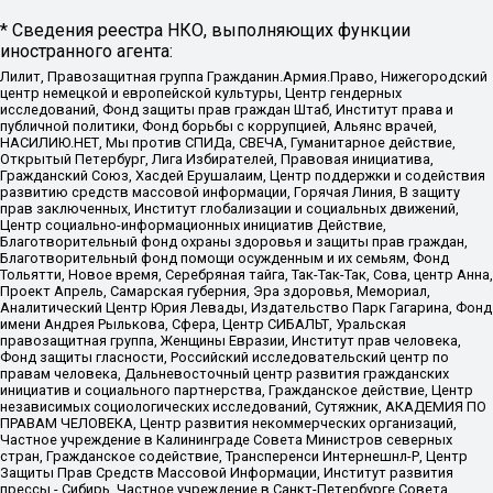
* Сведения реестра НКО, выполняющих функции
иностранного агента:
Лилит, Правозащитная группа Гражданин.Армия.Право, Нижегородский
центр немецкой и европейской культуры, Центр гендерных
исследований, Фонд защиты прав граждан Штаб, Институт права и
публичной политики, Фонд борьбы с коррупцией, Альянс врачей,
НАСИЛИЮ.НЕТ, Мы против СПИДа, СВЕЧА, Гуманитарное действие,
Открытый Петербург, Лига Избирателей, Правовая инициатива,
Гражданский Союз, Хасдей Ерушалаим, Центр поддержки и содействия
развитию средств массовой информации, Горячая Линия, В защиту
прав заключенных, Институт глобализации и социальных движений,
Центр социально-информационных инициатив Действие,
Благотворительный фонд охраны здоровья и защиты прав граждан,
Благотворительный фонд помощи осужденным и их семьям, Фонд
Тольятти, Новое время, Серебряная тайга, Так-Так-Так, Сова, центр Анна,
Проект Апрель, Самарская губерния, Эра здоровья, Мемориал,
Аналитический Центр Юрия Левады, Издательство Парк Гагарина, Фонд
имени Андрея Рылькова, Сфера, Центр СИБАЛЬТ, Уральская
правозащитная группа, Женщины Евразии, Институт прав человека,
Фонд защиты гласности, Российский исследовательский центр по
правам человека, Дальневосточный центр развития гражданских
инициатив и социального партнерства, Гражданское действие, Центр
независимых социологических исследований, Сутяжник, АКАДЕМИЯ ПО
ПРАВАМ ЧЕЛОВЕКА, Центр развития некоммерческих организаций,
Частное учреждение в Калининграде Совета Министров северных
стран, Гражданское содействие, Трансперенси Интернешнл-Р, Центр
Защиты Прав Средств Массовой Информации, Институт развития
прессы - Сибирь, Частное учреждение в Санкт-Петербурге Совета