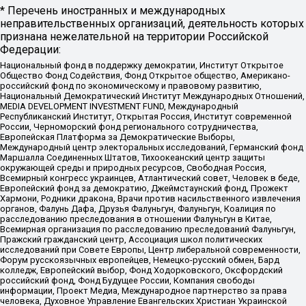
* Перечень иностранных и международных
неправительственных организаций, деятельность которых
признана нежелательной на территории Российской
Федерации:
Национальный фонд в поддержку демократии, Институт Открытое
Общество Фонд Содействия, Фонд Открытое общество, Американо-
российский фонд по экономическому и правовому развитию,
Национальный Демократический Институт Международных Отношений,
MEDIA DEVELOPMENT INVESTMENT FUND, Международный
Республиканский Институт, Открытая Россия, Институт современной
России, Черноморский фонд регионального сотрудничества,
Европейская Платформа за Демократические Выборы,
Международный центр электоральных исследований, Германский фонд
Маршалла Соединенных Штатов, Тихоокеанский центр защиты
окружающей среды и природных ресурсов, Свободная Россия,
Всемирный конгресс украинцев, Атлантический совет, Человек в беде,
Европейский фонд за демократию, Джеймстаунский фонд, Прожект
Хармони, Родники дракона, Врачи против насильственного извлечения
органов, Фалунь Дафа, Друзья Фалуньгун, Фалуньгун, Коалиция по
расследованию преследования в отношении Фалуньгун в Китае,
Всемирная организация по расследованию преследований Фалуньгун,
Пражский гражданский центр, Ассоциация школ политических
исследований при Совете Европы, Центр либеральной современности,
Форум русскоязычных европейцев, Немецко-русский обмен, Бард
колледж, Европейский выбор, Фонд Ходорковского, Оксфордский
российский фонд, Фонд Будущее России, Компания свободы
информации, Проект Медиа, Международное партнерство за права
человека, Духовное Управление Евангельских Христиан Украинской