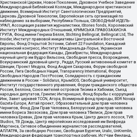
Христианской Церкви, Новое Поколение, Духовное Учебное Заведение
Международный Библейский Колледж, Международное христианское
движение, Всемирный Институт Саентологических Предприятий,
Церковь Духовной Технологии, Европейская сеть организаций по
наблюдению за выборами, Республика Польша, СВОБОДНЫЙ ИДЕЛЬ-
УРАЛ, Ассоциация развития журналистики, IStories fonds, Королевский
Институт Международных Отношений, КРИМСЬКА ПРАВОЗАХИСНА
ГРУПА, Фонд имени Генриха Бёлля, Stichting Bellingcat, Bellingcat Ltd, The
Insider, Институт правовой инициативы Центральной и Восточной
Европы, Фонд Открытой Эстонии, Calvert 22 Foundation, Канадский
украинский конгресс, Институт Макдональда-Лорье, Украинская
национальная федерация Канады, Декабристы, Международный
научный центр им Вудро Вильсона, Свободная пресса, Возрождение,
Всеукраинский духовный центр , Риддл, Русский антивоенный комитет в
Швеции, Проект Медуза, Фонд Андрея Сахарова, Форум свободной
России, Лига Свободных Наций, Transparеncy International, Форум
Свободных Народов ПостРоссии, Солидарность с гражданским
движением в России – Solidarus, КрымSOS, Свободный университет,
Институт государственного управления, Форум гражданского общества
Россия, Беллона, Союз жителей островов Тисима и Хабомаи, Съезд
народных депутатов, Гринпис Интернешнл, Фонд борьбы с коррупцией
Инк, Завет церквей TCCN, Агора, Всемирный фонд природы, BDR Novaja
Gazeta-Europe, Алтай проект, Образовательный дом прав человека
Чернигов, Фонд Дом Прав Человека, Белорусский дом прав человека
имени Бориса Звозскова, Дом прав человека Тбилиси, Дом прав
человека Ереван, Дом прав человека Крым, Центр дикого лосося, TVR
Studios, ТВ Дождь, Центр европейских исследований им Вилфрида
Мартенса, Сетевое объединение журналистов расследователей,
АЛЛАТРА, За свободную Россию, Свободная Бурятия, Uralic, UnKremlin,
Международная федерация транспортных рабочих, ИстЧам Финланд,