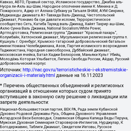
Кавказ, АБТО, Правый сектор, Исламское государство, Джабха аль-
Нусра ли-Ахль аш-Шам, Народное ополчение имени К. Минина и Д.
Пожарского, Аджр от Аллаха Субхану уа Тагьаля SHAM, АУМ Синрике,
Муджахеды джамаата Ат-Тавхида Валь-Джихад, Чистопольский
Джамаат, Рохнамо ба суи давлати исломи, Террористическое
сообщество Сеть, Катиба Таухид валь-Джихад, Хайят Тахрир аш-Шам,
Ахлю Сунна Валь Джамаа, National Socialism/White Power,
Артподготовка, Религиозная группа “Джамаат “Красный пахарь”,
Колумбайн, Хатлонский джамаат, Мусульманская религиозная группа п.
Кушкуль г. Оренбург, Крымско-татарский добровольческий батальон
имени Номана Челебиджихана, Азов, Партия исламского возрождения
Таджикистана, Народная самооборона, Дуббайский джамаат,
московская ячейка, Батал-Хаджи Белхороев, Маньяки Культ Убийц,
Молодёжь Которая Улыбается, Легион Свобода России, Айдар, Русский
добровольческий корпус
Источник:
http://nac.gov.ru/terroristicheskie-i-ekstremistskie-
organizacii-i-materialy.html
данные на
16.11.2023
* Перечень общественных объединений и религиозных
организаций в отношении которых судом принято
вступившее в законную силу решение о ликвидации или
запрете деятельности:
Национал-большевистская партия, ВЕК РА, Рада земли Кубанской
Духовно Родовой Державы Русь, Община Духовного Управления
Асгардской Веси Беловодья, Славянская Община Капища Веды Перуна,
Мужская Духовная Семинария Староверов-Инглингов, Нурджулар, К
Богодержавию, Таблиги Джамаат, Свидетели Иеговы, Русское