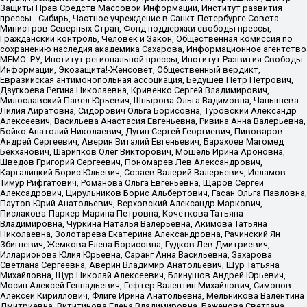
Защиты Прав Средств Массовой Информации, Институт развития
прессы - Сибирь, Частное учреждение в Санкт-Петербурге Совета
Министров Северных Стран, Фонд поддержки свободы прессы,
Гражданский контроль, Человек и Закон, Общественная комиссия по
сохранению наследия академика Сахарова, Информационное агентство
МЕМО. РУ, Институт региональной прессы, Институт Развития Свободы
Информации, Экозащита!-Женсовет, Общественный вердикт,
Евразийская антимонопольная ассоциация, Бедушев Петр Петрович,
Дзугкоева Регина Николаевна, Кривенко Сергей Владимирович,
Милославский Павел Юрьевич, Шнырова Ольга Вадимовна, Чанышева
Лилия Айратовна, Сидорович Ольга Борисовна, Туровский Александр
Алексеевич, Васильева Анастасия Евгеньевна, Ривина Анна Валерьевна,
Бойко Анатолий Николаевич, Дугин Сергей Георгиевич, Пивоваров
Андрей Сергеевич, Аверин Виталий Евгеньевич, Барахоев Магомед
Бекханович, Шарипков Олег Викторович, Мошель Ирина Ароновна,
Шведов Григорий Сергеевич, Пономарев Лев Александрович,
Каргалицкий Борис Юльевич, Созаев Валерий Валерьевич, Исламов
Тимур Рифгатович, Романова Ольга Евгеньевна, Щаров Сергей
Алексадрович, Цирульников Борис Альбертович, Гасан Ольга Павловна,
Паутов Юрий Анатольевич, Верховский Александр Маркович,
Пислакова-Паркер Марина Петровна, Кочеткова Татьяна
Владимировна, Чуркина Наталья Валерьевна, Акимова Татьяна
Николаевна, Золотарева Екатерина Александровна, Рачинский Ян
Збигневич, Жемкова Елена Борисовна, Гудков Лев Дмитриевич,
Илларионова Юлия Юрьевна, Саранг Анна Васильевна, Захарова
Светлана Сергеевна, Аверин Владимир Анатольевич, Щур Татьяна
Михайловна, Щур Николай Алексеевич, Блинушов Андрей Юрьевич,
Мосин Алексей Геннадьевич, Гефтер Валентин Михайлович, Симонов
Алексей Кириллович, Флиге Ирина Анатольевна, Мельникова Валентина
Дмитриевна, Вититинова Елена Владимировна, Баженова Светлана