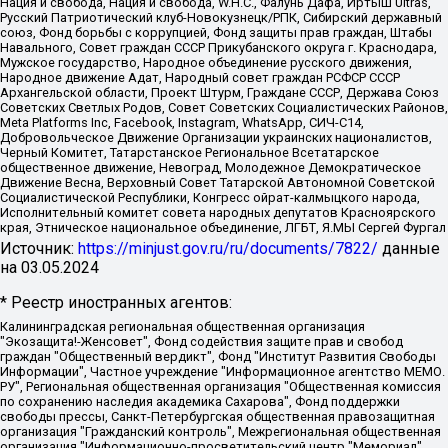
Нация и свобода, Нация и свобода, W.H.С., Фалунь Дафа, Иртыш Ultras,
Русский Патриотический клуб-Новокузнецк/РПК, Сибирский державный
союз, Фонд борьбы с коррупцией, Фонд защиты прав граждан, Штабы
Навального, Совет граждан СССР Прикубанского округа г. Краснодара,
Мужское государство, Народное объединение русского движения,
Народное движение Адат, Народный совет граждан РСФСР СССР
Архангельской области, Проект Штурм, Граждане СССР, Держава Союз
Советских Светлых Родов, Совет Советских Социалистических Районов,
Meta Platforms Inc, Facebook, Instagram, WhatsApp, СИЧ-С14,
Добровольческое Движение Организации украинских националистов,
Черный Комитет, Татарстанское Региональное Всетатарское
общественное движение, Невоград, Молодежное Демократическое
Движение Весна, Верховный Совет Татарской Автономной Советской
Социалистической Республики, Конгресс ойрат-калмыцкого народа,
Исполнительный комитет совета народных депутатов Красноярского
края, Этническое национальное объединение, ЛГБТ, Я.МЫ Сергей Фургал
Источник:
https://minjust.gov.ru/ru/documents/7822/
данные
на
03.05.2024
* Реестр иностранных агентов:
Калининградская региональная общественная организация "Экозащита!-Женсовет", Фонд содействия защите прав и свобод граждан "Общественный вердикт", Фонд "Институт Развития Свободы Информации", Частное учреждение "Информационное агентство МЕМО. РУ", Региональная общественная организация "Общественная комиссия по сохранению наследия академика Сахарова", Фонд поддержки свободы прессы, Санкт-Петербургская общественная правозащитная организация "Гражданский контроль", Межрегиональная общественная организация "Информационно-просветительский центр "Мемориал", Региональный Фонд "Центр Защиты Прав Средств Массовой Информации", с 05.12.2023 Фонд "Центр Защиты Прав Средств массовой информации", Региональная общественная благотворительная организация помощи беженцам и мигрантам "Гражданское содействие", Негосударственное образовательное учреждение дополнительного профессионального образования (повышение квалификации) специалистов "АКАДЕМИЯ ПО ПРАВАМ ЧЕЛОВЕКА", Свердловская региональная общественная организация "Сутяжник", Автономная некоммерческая организация "Центр независимых социологических исследований", Союз общественных объединений "Российский исследовательский центр по правам человека", Региональное общественное учреждение научно-информационный центр "МЕМОРИАЛ", Некоммерческая организация "Фонд защиты гласности", Автономная некоммерческая организация "Институт прав человека", Городская общественная организация "Екатеринбургское общество "МЕМОРИАЛ", Городская общественная организация "Рязанское историко-просветительское и правозащитное общество "Мемориал" (Рязанский Мемориал), Челябинский региональный орган общественной самодеятельности – женское общественное объединение "Женщины Евразии", Челябинский региональный орган общественной самодеятельности "Уральская правозащитная группа", Фонд содействия защите здоровья и социальной справедливости имени Андрея Рылькова, Автономная Некоммерческая Организация "Аналитический Центр Юрия Левады", Автономная некоммерческая организация социальной поддержки населения "Проект Апрель", Региональная общественная организация помощи женщинам и детям, находящимся в кризисной ситуации "Информационно-методический центр "Анна", Фонд содействия развитию массовых коммуникаций и правовому просвещению "Так-так-Так", Фонд содействия устойчивому развитию "Серебряная тайга", Свердловский региональный общественный фонд социальных проектов "Новое время", "Idel.Реалии", Кавказ.Реалии, Крым.Реалии, Телеканал Настоящее Время, Татаро-башкирская служба Радио Свобода (Azatliq Radiosi), Радио Свободная Европа/Радио Свобода (PCE/PC), "Сибирь.Реалии", "Фактограф", Благотворительный фонд помощи осужденным и их семьям, Автономная некоммерческая организация "Институт глобализации и социальных движений", Фонд "В защиту прав заключенных", Частное учреждение "Центр поддержки и содействия развитию средств массовой информации", Пензенский региональный общественный благотворительный фонд "Гражданский союз", "Север.Реалии", Некоммерческая организация Фонд "Правовая инициатива", Общество с ограниченной ответственностью "Радио Свободная Европа/Радио Свобода", Чешское информационное агентство "MEDIUM-ORIENT", Красноярская региональная общественная организация "Мы против СПИДа", Камалягин Денис Николаевич, Маркелов Сергей Евгеньевич, Пономарев Лев Александрович, Савицкая Людмила Алексеевна, Автономная некоммерческая организация "Центр по работе с проблемой насилия "НАСИЛИЮ.НЕТ", Межрегиональный профессиональный союз работников здравоохранения "Альянс врачей", Юридическое лицо, зарегистрированное в Латвийской Республике, SIA "Medusa Project" (регистрационный номер 40103797863, дата регистрации 10.06.2014), Некоммерческая организация "Фонд по борьбе с коррупцией", Автономная некоммерческая организация "Институт права и публичной политики", Баданин Роман Сергеевич, Гликин Максим Александрович, Железнова Мария Михайловна, Лукьянова Юлия Сергеевна, Маетная Елизавета Витальевна, Маняхин Петр Борисович, Чуракова Ольга Владимировна, Ярош Юлия Петровна, Юридическое лицо "The Insider SIA", зарегистрированное в Риге, Латвийская Республика (дата регистрации 26.06.2015), являющееся администратором доменного имени интернет-издания "The Insider SIA", https://theins.ru, Постернак Алексей Евгеньевич, Рубин Михаил Аркадьевич, Анин Роман Александрович, Юридическое лицо Istories fonds, зарегистрированное в Латвийской Республике (регистрационный номер 50008295751, дата регистрации 24.02.2020), Великовский Дмитрий Александрович, Долинина Ирина Николаевна, Мароховская Алеся Алексеевна, Шлейнов Роман Юрьевич, Шмагун Олеся Валентиновна, Общество с ограниченной ответственностью "Альтаир 2021", Общество с ограниченной ответственностью "Вега 2021", Общество с ограниченной ответственностью "Главный редактор 2021", Общество с ограниченной ответственностью "Ромашки монолит", Важенков Артем Валерьевич, Ивановская областная общественная организация "Центр гендерных исследований", Гурман Юрий Альбертович, Медиапроект "ОВД-Инфо", Егоров Владимир Владимирович, Жилинский Владимир Александрович, Общество с ограниченной ответственностью "ЗП", Иванова София Юрьевна, Карезина Инна Павловна, Кильтау Екатерина Викторовна, Петров Алексей Викторович, Пискунов Сергей Евгеньевич, Смирнов Сергей Сергеевич, Тихонов Михаил Сергеевич, Общество с ограниченной ответственностью "ЖУРНАЛИСТ-ИНОСТРАННЫЙ АГЕНТ", Арапова Галина Юрьевна, Вольтская Татьяна Анатольевна, Американская компания "Mason G.E.S. Anonymous Foundation" (США), являющаяся владельцем интернет-издания https://mnews.world/, Компания "Stichting Bellingcat", зарегистрированная в Нидерландах (дата регистрации 11.07.2018), Захаров Андрей Вячеславович, Клепиковская Екатерина Дмитриевна, Общество с ограниченной ответственностью "МЕМО", Перл Роман Александрович, Симонов Евгений Алексеевич, Соловьева Елена Анатольевна, Сотников Даниил Владимирович, Сурначева Елизавета Дмитриевна, Автономная некоммерческая организация по защите прав человека и информированию населения "Якутия – Наше Мнение", Общество с ограниченной ответственностью "Москоу диджитал медиа", с 26.01.2023 Общество с ограниченной ответственностью "Чайка Белые сады", Ветошкина Валерия Валерьевна, Заговора Максим Александрович, Межрегиональное общественное движение "Российская ЛГБТ - сеть", Оленичев Максим Владимирович, Павлов Иван Юрьевич, Скворцова Елена Сергеевна, Общество с ограниченной ответственностью "Как бы инагент", Кочетков Игорь Викторович, Общество с ограниченной ответственностью "Честные выборы", Еланчик Олег Александрович, Общество с ограниченной ответственностью "Нобелевский призыв", Гималова Регина Эмилевна, Григорьев Андрей Валерьевич, Григорьева Алина Александровна, Ассоциация по содействию защите прав призывников, альтернативнослужащих и военнослужащих "Правозащитная группа "Гражданин.Армия.Право", Хисамова Регина Фаритовна, Автономная некоммерческая организация по реализации социально-правовых программ "Лилит", Дальневосточное общественное движение "Маяк", Санкт-Петербургская ЛГБТ-инициативная группа "Выход", Инициативная группа ЛГБТ+ "Реверс", Алексеев Андрей Викторович, Бекбулатова Таисия Львовна, Беляев Иван Михайлович, Владыкина Елена Сергеевна, Гельман Марат Александрович, Никульшина Вероника Юрьевна, Толоконникова Надежда Андреевна, Шендерович Виктор Анатольевич, Общество с ограниченной ответственностью "Данное сообщение", Общество с ограниченной ответственностью Издательский дом "Новая глава", Айнбиндер Александра Александровна, Московский комьюнити-центр для ЛГБТ+инициатив, Благотворительный фонд развития филантропии, Deutsche Welle (Германия, Kurt-Schumacher-Strasse 3, 53113 Bonn), Борзунова Мария Михайловна, Воробьев Виктор Викторович, Голубева Анна Львовна, Константинова Алла Михайловна, Малкова Ирина Владимировна, Мурадов Мурад Абдулгалимович, Осетинская Елизавета Николаевна, Понасенков Евгений Николаевич, Ганапольский Матвей Юрьевич, Киселев Евгений Алексеевич, Борухович Ирина Григорьевна, Дремин Иван Тимофеевич, Дубровский Дмитрий Викторович, Красноярская региональная общественная организация поддержки и развития альтернативных образовательных технологий и межкультурных коммуникаций "ИНТЕРРА", Маяковская Екатерина Алексеевна, Фейгин Марк Захарович, Филимонов Андрей Викторович, Дзугкоева Регина Николаевна, Доброхотов Роман Александрович, Дудь Юрий Александрович, Елкин Сергей Владимирович, Кругликов Кирилл Игоревич, Сабунаева Мария Леонидовна, Семенов Алексей Владимирович, Шаинян Карен Багратович, Шульман Екатерина Михайловна, Асафьев Артур Валерьевич, Вахштайн Виктор Семенович, Венедиктов Алексей Алексеевич, Лушникова Екатерина Евгеньевна, Волков Леонид Михайлович, Невзоров Александр Глебович, Пархоменко Сергей Борисович, Сироткин Ярослав Николаевич, Кара-Мурза Владимир Владимирович, Баранова Наталья Владимировна, Гозман Леонид Яковлевич, Кагарлицкий Борис Юльевич, Климарев Михаил Валерьевич, Милов Владимир Станиславович, Автономная некоммерческая организация Краснодарский центр современного искусства "Типография", Моргенштерн Алишер Тагирович, Соболь Любовь Эдуардовна, Общество с ограниченной ответственностью "ЛИЗА НОРМ", Каспаров Гарри Кимович, Ходорковский Михаил Борисович, Общество с ограниченной ответственностью "Апрельские тезисы", Данилович Ирина Брониславовна, Кашин Олег Владимирович, Петров Николай Владимирович, Пивоваров Алексей Владимирович, Соколов Михаил Владимирович, Цветкова Юлия Владимировна, Чичваркин Евгений Александрович, Комитет против пыток/Команда против пыток, Общество с ограниченной ответственностью "Первый научный", Общество с ограниченной ответственностью "Вертолет и ко", Белоцерковская Вероника Борисовна, Кац Максим Евгеньевич, Лазарева Татьяна Юрьевна, Шаведдинов Руслан Табризович, Яшин Илья Валерьевич, Общество с ограниченной ответственностью "Иноагент ААВ", Алешковский Дмитрий Петрович, Альбац Евгения Марковна, Быков Дмитрий Львович, Галямина Юлия Евгеньевна, Лойко Сергей Леонидович, Мартынов Кирилл Константинович, Медведев Сергей Александрович, Крашенинников Федор Геннадиевич, Гордеева Катерина Вл