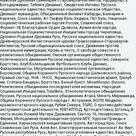
Мужская Духовная Семинария Староверов-Инглингов, Нурджулар, К
Богодержавию, Таблиги Джамаат, Свидетели Иеговы, Русское
национальное единство, Национал-социалистическое общество,
Джамаат мувахидов, Объединенный Вилайат Кабарды, Балкарии и
Карачая, Союз славян, Ат-Такфир Валь-Хиджра, Пит Буль, Национал-
социалистическая рабочая партия России, Славянский союз,
Формат-18, Благородный Орден Дьявола, Армия воли народа,
Национальная Социалистическая Инициатива города Череповца,
Духовно-Родовая Держава Русь, Русское национальное единство,
Древнерусской Инглистической церкви Православных Староверов-
Инглингов, Русский общенациональный союз, Движение против
нелегальной иммиграции, Кровь и Честь, О свободе совести и о
религиозных объединениях, Омская организация общественного
политического движения Русское национальное единство, Северное
Братство, Клуб Болельщиков Футбольного Клуба Динамо,
Файзрахманисты, Мусульманская религиозная организация п.
Боровский, Община Коренного Русского народа Щелковского района,
Правый сектор, УНА - УНСО, Украинская повстанческая армия, Тризуб
им. Степана Бандеры, Братство, Белый Крест, Misanthropic division,
Религиозное объединение последователей инглиизма, Народная
Социальная Инициатива, TulaSkins, Этнополитическое объединение
Русские, Русское национальное объединение Атака, Мечеть Мирмамеда,
Община Коренного Русского народа г. Астрахани, ВОЛЯ, Меджлис
крымскотатарского народа, Рубеж Севера, ТОЙС, О противодействии
экстремистской деятельности, РЕВТАТПОД, Артподготовка, Штольц, В
честь иконы Божией Матери Державная, Сектор 16, Независимость,
Фирма, Молодежная правозащитная группа МПГ, Курсом Правды и
Единения, Каракольская инициативная группа, Автоград Крю, Союз
Славянских Сил Руси, Алля-Аят, Благотворительный пансионат Ак Умут,
Русская республика Русь, Арестантское уголовное единство, Башкорт,