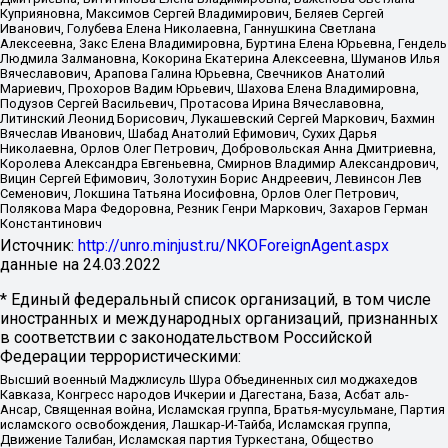
Куприяновна, Максимов Сергей Владимирович, Беляев Сергей
Иванович, Голубева Елена Николаевна, Ганнушкина Светлана
Алексеевна, Закс Елена Владимировна, Буртина Елена Юрьевна, Гендель
Людмила Залмановна, Кокорина Екатерина Алексеевна, Шуманов Илья
Вячеславович, Арапова Галина Юрьевна, Свечников Анатолий
Мариевич, Прохоров Вадим Юрьевич, Шахова Елена Владимировна,
Подузов Сергей Васильевич, Протасова Ирина Вячеславовна,
Литинский Леонид Борисович, Лукашевский Сергей Маркович, Бахмин
Вячеслав Иванович, Шабад Анатолий Ефимович, Сухих Дарья
Николаевна, Орлов Олег Петрович, Добровольская Анна Дмитриевна,
Королева Александра Евгеньевна, Смирнов Владимир Александрович,
Вицин Сергей Ефимович, Золотухин Борис Андреевич, Левинсон Лев
Семенович, Локшина Татьяна Иосифовна, Орлов Олег Петрович,
Полякова Мара Федоровна, Резник Генри Маркович, Захаров Герман
Константинович
Источник:
http://unro.minjust.ru/NKOForeignAgent.aspx
данные на
24.03.2022
* Единый федеральный список организаций, в том числе
иностранных и международных организаций, признанных
в соответствии с законодательством Российской
Федерации террористическими:
Высший военный Маджлисуль Шура Объединенных сил моджахедов
Кавказа, Конгресс народов Ичкерии и Дагестана, База, Асбат аль-
Ансар, Священная война, Исламская группа, Братья-мусульмане, Партия
исламского освобождения, Лашкар-И-Тайба, Исламская группа,
Движение Талибан, Исламская партия Туркестана, Общество