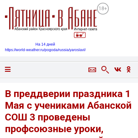
18+
На 14 дней
https://world-weather.ru/pogoda/russia/yaroslavl/
В преддверии праздника 1
Мая с учениками Абанской
СОШ 3 проведены
профсоюзные уроки,