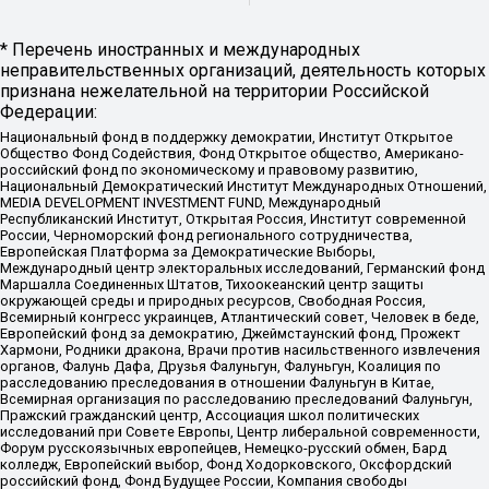
* Перечень иностранных и международных
неправительственных организаций, деятельность которых
признана нежелательной на территории Российской
Федерации:
Национальный фонд в поддержку демократии, Институт Открытое
Общество Фонд Содействия, Фонд Открытое общество, Американо-
российский фонд по экономическому и правовому развитию,
Национальный Демократический Институт Международных Отношений,
MEDIA DEVELOPMENT INVESTMENT FUND, Международный
Республиканский Институт, Открытая Россия, Институт современной
России, Черноморский фонд регионального сотрудничества,
Европейская Платформа за Демократические Выборы,
Международный центр электоральных исследований, Германский фонд
Маршалла Соединенных Штатов, Тихоокеанский центр защиты
окружающей среды и природных ресурсов, Свободная Россия,
Всемирный конгресс украинцев, Атлантический совет, Человек в беде,
Европейский фонд за демократию, Джеймстаунский фонд, Прожект
Хармони, Родники дракона, Врачи против насильственного извлечения
органов, Фалунь Дафа, Друзья Фалуньгун, Фалуньгун, Коалиция по
расследованию преследования в отношении Фалуньгун в Китае,
Всемирная организация по расследованию преследований Фалуньгун,
Пражский гражданский центр, Ассоциация школ политических
исследований при Совете Европы, Центр либеральной современности,
Форум русскоязычных европейцев, Немецко-русский обмен, Бард
колледж, Европейский выбор, Фонд Ходорковского, Оксфордский
российский фонд, Фонд Будущее России, Компания свободы