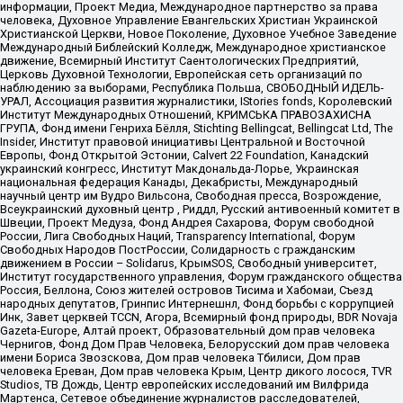
информации, Проект Медиа, Международное партнерство за права
человека, Духовное Управление Евангельских Христиан Украинской
Христианской Церкви, Новое Поколение, Духовное Учебное Заведение
Международный Библейский Колледж, Международное христианское
движение, Всемирный Институт Саентологических Предприятий,
Церковь Духовной Технологии, Европейская сеть организаций по
наблюдению за выборами, Республика Польша, СВОБОДНЫЙ ИДЕЛЬ-
УРАЛ, Ассоциация развития журналистики, IStories fonds, Королевский
Институт Международных Отношений, КРИМСЬКА ПРАВОЗАХИСНА
ГРУПА, Фонд имени Генриха Бёлля, Stichting Bellingcat, Bellingcat Ltd, The
Insider, Институт правовой инициативы Центральной и Восточной
Европы, Фонд Открытой Эстонии, Calvert 22 Foundation, Канадский
украинский конгресс, Институт Макдональда-Лорье, Украинская
национальная федерация Канады, Декабристы, Международный
научный центр им Вудро Вильсона, Свободная пресса, Возрождение,
Всеукраинский духовный центр , Риддл, Русский антивоенный комитет в
Швеции, Проект Медуза, Фонд Андрея Сахарова, Форум свободной
России, Лига Свободных Наций, Transparеncy International, Форум
Свободных Народов ПостРоссии, Солидарность с гражданским
движением в России – Solidarus, КрымSOS, Свободный университет,
Институт государственного управления, Форум гражданского общества
Россия, Беллона, Союз жителей островов Тисима и Хабомаи, Съезд
народных депутатов, Гринпис Интернешнл, Фонд борьбы с коррупцией
Инк, Завет церквей TCCN, Агора, Всемирный фонд природы, BDR Novaja
Gazeta-Europe, Алтай проект, Образовательный дом прав человека
Чернигов, Фонд Дом Прав Человека, Белорусский дом прав человека
имени Бориса Звозскова, Дом прав человека Тбилиси, Дом прав
человека Ереван, Дом прав человека Крым, Центр дикого лосося, TVR
Studios, ТВ Дождь, Центр европейских исследований им Вилфрида
Мартенса, Сетевое объединение журналистов расследователей,