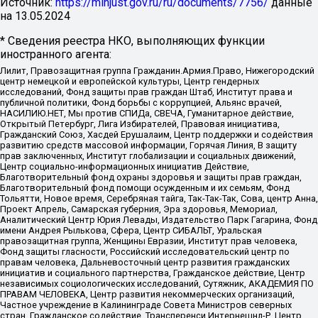
Источник:
https://minjust.gov.ru/ru/documents/7756/
данные
на
13.05.2024
* Сведения реестра НКО, выполняющих функции
иностранного агента:
Лилит, Правозащитная группа Гражданин.Армия.Право, Нижегородский
центр немецкой и европейской культуры, Центр гендерных
исследований, Фонд защиты прав граждан Штаб, Институт права и
публичной политики, Фонд борьбы с коррупцией, Альянс врачей,
НАСИЛИЮ.НЕТ, Мы против СПИДа, СВЕЧА, Гуманитарное действие,
Открытый Петербург, Лига Избирателей, Правовая инициатива,
Гражданский Союз, Хасдей Ерушалаим, Центр поддержки и содействия
развитию средств массовой информации, Горячая Линия, В защиту
прав заключенных, Институт глобализации и социальных движений,
Центр социально-информационных инициатив Действие,
Благотворительный фонд охраны здоровья и защиты прав граждан,
Благотворительный фонд помощи осужденным и их семьям, Фонд
Тольятти, Новое время, Серебряная тайга, Так-Так-Так, Сова, центр Анна,
Проект Апрель, Самарская губерния, Эра здоровья, Мемориал,
Аналитический Центр Юрия Левады, Издательство Парк Гагарина, Фонд
имени Андрея Рылькова, Сфера, Центр СИБАЛЬТ, Уральская
правозащитная группа, Женщины Евразии, Институт прав человека,
Фонд защиты гласности, Российский исследовательский центр по
правам человека, Дальневосточный центр развития гражданских
инициатив и социального партнерства, Гражданское действие, Центр
независимых социологических исследований, Сутяжник, АКАДЕМИЯ ПО
ПРАВАМ ЧЕЛОВЕКА, Центр развития некоммерческих организаций,
Частное учреждение в Калининграде Совета Министров северных
стран, Гражданское содействие, Трансперенси Интернешнл-Р, Центр