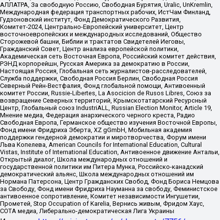
АЛЛАТРА, За свободную Россию, Свободная Бурятия, Uralic, UnKremlin,
Международная федерация транспортных рабочих, ИстЧам Финланд,
Гудзоновский институт, Фонд Демократического Развития,
Комитет-2024, Центрально-Европейский университет, Центр
восточноевропейских и международных исследований, Общество
Сторожевой башни, Библии и трактатов Свидетелей Иеговы,
Гражданский Совет, Центр анализа европейской политики,
Академическая сеть Восточная Европа, Российский комитет действия,
РЭНД корпорейшн, Русская Америка за демократию в России,
Настоящая Россия, Глобальная сеть журналистов-расследователей,
Служба поддержки, Свободная Россия Берлин, Свободная Россия
Северный Рейн-Вестфалия, Фонд глобальной помощи, Антивоенный
комитет России, Russie-Libertes, La Asocicion de Rusos Libres, Союз за
возвращение Северных территорий, Крымскотатарский Ресурсный
Центр, Глобальный союз IndustriALL, Russian Election Monitor, Article 19,
Мнение медиа, Федерация анархического черного креста, Радио
Свободная Европа, Германское общество изучения Восточной Европы,
Фонд имени Фридриха Эберта, XZ gGmbH, Мобильная академия
поддержки гендерной демократии и миротворчества, Форум имени
Льва Копелева, American Councils for International Education, Cultural
Vistas, Institute of International Education, Антивоенное движение Антальи,
Открытый диалог, Школа международных отношений и
государственной политики им Питера Мунка, Российско-канадский
демократический альянс, Школа международных отношений им
Нормана Патерсона, Центр Гражданских Свобод, Фонд Бориса Немцова
за Свободу, Фонд имени Фридриха Науманна за свободу, Феминистское
антивоенное сопротивление, Комитет независимости Ингушетии,
Прометей, Stop Occupation of Karelia, Вернись живым, Фридом Хаус,
СОТА медиа, Либерально-демократическая Лига Украины