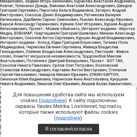
Для повышения удобства сайта мы используем
cookies (
подробнее
). К сайту подключены
сервисы Yandex.Metrika, LiveInternet, top.mail.ru,
которые также используют файлы cookies
(
подробнее
).
Источник:
https://minjust.gov.ru/uploaded/files/reestr-
Я согласен/согласна
inostrannyih-agentov-22-03-2024.pdf
данные на
22.03.2024