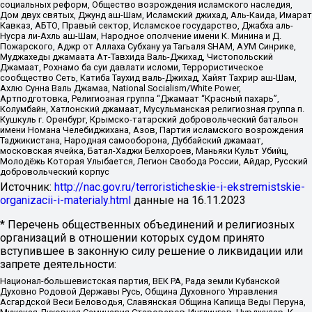
социальных реформ, Общество возрождения исламского наследия,
Дом двух святых, Джунд аш-Шам, Исламский джихад, Аль-Каида, Имарат
Кавказ, АБТО, Правый сектор, Исламское государство, Джабха аль-
Нусра ли-Ахль аш-Шам, Народное ополчение имени К. Минина и Д.
Пожарского, Аджр от Аллаха Субхану уа Тагьаля SHAM, АУМ Синрике,
Муджахеды джамаата Ат-Тавхида Валь-Джихад, Чистопольский
Джамаат, Рохнамо ба суи давлати исломи, Террористическое
сообщество Сеть, Катиба Таухид валь-Джихад, Хайят Тахрир аш-Шам,
Ахлю Сунна Валь Джамаа, National Socialism/White Power,
Артподготовка, Религиозная группа “Джамаат “Красный пахарь”,
Колумбайн, Хатлонский джамаат, Мусульманская религиозная группа п.
Кушкуль г. Оренбург, Крымско-татарский добровольческий батальон
имени Номана Челебиджихана, Азов, Партия исламского возрождения
Таджикистана, Народная самооборона, Дуббайский джамаат,
московская ячейка, Батал-Хаджи Белхороев, Маньяки Культ Убийц,
Молодёжь Которая Улыбается, Легион Свобода России, Айдар, Русский
добровольческий корпус
Источник:
http://nac.gov.ru/terroristicheskie-i-ekstremistskie-
organizacii-i-materialy.html
данные на
16.11.2023
* Перечень общественных объединений и религиозных
организаций в отношении которых судом принято
вступившее в законную силу решение о ликвидации или
запрете деятельности:
Национал-большевистская партия, ВЕК РА, Рада земли Кубанской
Духовно Родовой Державы Русь, Община Духовного Управления
Асгардской Веси Беловодья, Славянская Община Капища Веды Перуна,