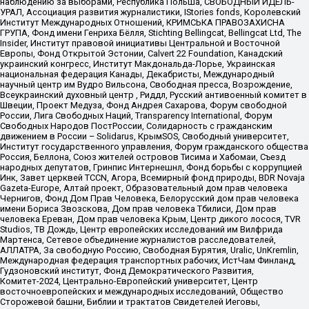
наблюдению за выборами, Республика Польша, СВОБОДНЫЙ ИДЕЛЬ-
УРАЛ, Ассоциация развития журналистики, IStories fonds, Королевский
Институт Международных Отношений, КРИМСЬКА ПРАВОЗАХИСНА
ГРУПА, Фонд имени Генриха Бёлля, Stichting Bellingcat, Bellingcat Ltd, The
Insider, Институт правовой инициативы Центральной и Восточной
Европы, Фонд Открытой Эстонии, Calvert 22 Foundation, Канадский
украинский конгресс, Институт Макдональда-Лорье, Украинская
национальная федерация Канады, Декабристы, Международный
научный центр им Вудро Вильсона, Свободная пресса, Возрождение,
Всеукраинский духовный центр , Риддл, Русский антивоенный комитет в
Швеции, Проект Медуза, Фонд Андрея Сахарова, Форум свободной
России, Лига Свободных Наций, Transparеncy International, Форум
Свободных Народов ПостРоссии, Солидарность с гражданским
движением в России – Solidarus, КрымSOS, Свободный университет,
Институт государственного управления, Форум гражданского общества
Россия, Беллона, Союз жителей островов Тисима и Хабомаи, Съезд
народных депутатов, Гринпис Интернешнл, Фонд борьбы с коррупцией
Инк, Завет церквей TCCN, Агора, Всемирный фонд природы, BDR Novaja
Gazeta-Europe, Алтай проект, Образовательный дом прав человека
Чернигов, Фонд Дом Прав Человека, Белорусский дом прав человека
имени Бориса Звозскова, Дом прав человека Тбилиси, Дом прав
человека Ереван, Дом прав человека Крым, Центр дикого лосося, TVR
Studios, ТВ Дождь, Центр европейских исследований им Вилфрида
Мартенса, Сетевое объединение журналистов расследователей,
АЛЛАТРА, За свободную Россию, Свободная Бурятия, Uralic, UnKremlin,
Международная федерация транспортных рабочих, ИстЧам Финланд,
Гудзоновский институт, Фонд Демократического Развития,
Комитет-2024, Центрально-Европейский университет, Центр
восточноевропейских и международных исследований, Общество
Сторожевой башни, Библии и трактатов Свидетелей Иеговы,