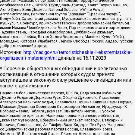
Джамаат, Рохнамо ба суи давлати исломи, Террористическое
сообщество Сеть, Катиба Таухид валь-Джихад, Хайят Тахрир аш-Шам,
Ахлю Сунна Валь Джамаа, National Socialism/White Power,
Артподготовка, Религиозная группа “Джамаат “Красный пахарь”,
Колумбайн, Хатлонский джамаат, Мусульманская религиозная группа п.
Кушкуль г. Оренбург, Крымско-татарский добровольческий батальон
имени Номана Челебиджихана, Азов, Партия исламского возрождения
Таджикистана, Народная самооборона, Дуббайский джамаат,
московская ячейка, Батал-Хаджи Белхороев, Маньяки Культ Убийц,
Молодёжь Которая Улыбается, Легион Свобода России, Айдар, Русский
добровольческий корпус
Источник:
http://nac.gov.ru/terroristicheskie-i-ekstremistskie-
organizacii-i-materialy.html
данные на
16.11.2023
* Перечень общественных объединений и религиозных
организаций в отношении которых судом принято
вступившее в законную силу решение о ликвидации или
запрете деятельности:
Национал-большевистская партия, ВЕК РА, Рада земли Кубанской
Духовно Родовой Державы Русь, Община Духовного Управления
Асгардской Веси Беловодья, Славянская Община Капища Веды Перуна,
Мужская Духовная Семинария Староверов-Инглингов, Нурджулар, К
Богодержавию, Таблиги Джамаат, Свидетели Иеговы, Русское
национальное единство, Национал-социалистическое общество,
Джамаат мувахидов, Объединенный Вилайат Кабарды, Балкарии и
Карачая, Союз славян, Ат-Такфир Валь-Хиджра, Пит Буль, Национал-
социалистическая рабочая партия России, Славянский союз,
Формат-18, Благородный Орден Дьявола, Армия воли народа,