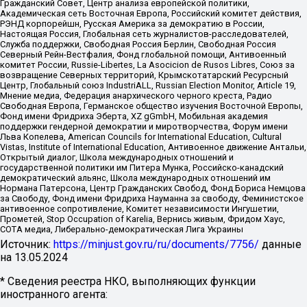
Гражданский Совет, Центр анализа европейской политики,
Академическая сеть Восточная Европа, Российский комитет действия,
РЭНД корпорейшн, Русская Америка за демократию в России,
Настоящая Россия, Глобальная сеть журналистов-расследователей,
Служба поддержки, Свободная Россия Берлин, Свободная Россия
Северный Рейн-Вестфалия, Фонд глобальной помощи, Антивоенный
комитет России, Russie-Libertes, La Asocicion de Rusos Libres, Союз за
возвращение Северных территорий, Крымскотатарский Ресурсный
Центр, Глобальный союз IndustriALL, Russian Election Monitor, Article 19,
Мнение медиа, Федерация анархического черного креста, Радио
Свободная Европа, Германское общество изучения Восточной Европы,
Фонд имени Фридриха Эберта, XZ gGmbH, Мобильная академия
поддержки гендерной демократии и миротворчества, Форум имени
Льва Копелева, American Councils for International Education, Cultural
Vistas, Institute of International Education, Антивоенное движение Антальи,
Открытый диалог, Школа международных отношений и
государственной политики им Питера Мунка, Российско-канадский
демократический альянс, Школа международных отношений им
Нормана Патерсона, Центр Гражданских Свобод, Фонд Бориса Немцова
за Свободу, Фонд имени Фридриха Науманна за свободу, Феминистское
антивоенное сопротивление, Комитет независимости Ингушетии,
Прометей, Stop Occupation of Karelia, Вернись живым, Фридом Хаус,
СОТА медиа, Либерально-демократическая Лига Украины
Источник:
https://minjust.gov.ru/ru/documents/7756/
данные
на
13.05.2024
* Сведения реестра НКО, выполняющих функции
иностранного агента: