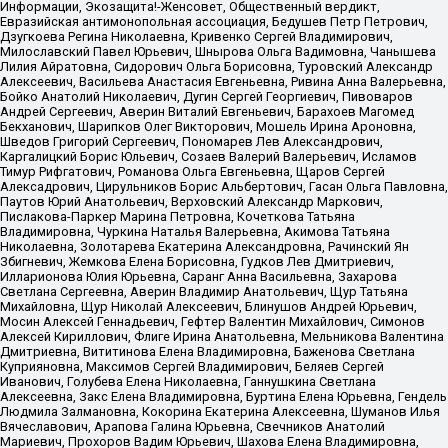
Информации, Экозащита!-Женсовет, Общественный вердикт,
Евразийская антимонопольная ассоциация, Бедушев Петр Петрович,
Дзугкоева Регина Николаевна, Кривенко Сергей Владимирович,
Милославский Павел Юрьевич, Шнырова Ольга Вадимовна, Чанышева
Лилия Айратовна, Сидорович Ольга Борисовна, Туровский Александр
Алексеевич, Васильева Анастасия Евгеньевна, Ривина Анна Валерьевна,
Бойко Анатолий Николаевич, Дугин Сергей Георгиевич, Пивоваров
Андрей Сергеевич, Аверин Виталий Евгеньевич, Барахоев Магомед
Бекханович, Шарипков Олег Викторович, Мошель Ирина Ароновна,
Шведов Григорий Сергеевич, Пономарев Лев Александрович,
Каргалицкий Борис Юльевич, Созаев Валерий Валерьевич, Исламов
Тимур Рифгатович, Романова Ольга Евгеньевна, Щаров Сергей
Алексадрович, Цирульников Борис Альбертович, Гасан Ольга Павловна,
Паутов Юрий Анатольевич, Верховский Александр Маркович,
Пислакова-Паркер Марина Петровна, Кочеткова Татьяна
Владимировна, Чуркина Наталья Валерьевна, Акимова Татьяна
Николаевна, Золотарева Екатерина Александровна, Рачинский Ян
Збигневич, Жемкова Елена Борисовна, Гудков Лев Дмитриевич,
Илларионова Юлия Юрьевна, Саранг Анна Васильевна, Захарова
Светлана Сергеевна, Аверин Владимир Анатольевич, Щур Татьяна
Михайловна, Щур Николай Алексеевич, Блинушов Андрей Юрьевич,
Мосин Алексей Геннадьевич, Гефтер Валентин Михайлович, Симонов
Алексей Кириллович, Флиге Ирина Анатольевна, Мельникова Валентина
Дмитриевна, Вититинова Елена Владимировна, Баженова Светлана
Куприяновна, Максимов Сергей Владимирович, Беляев Сергей
Иванович, Голубева Елена Николаевна, Ганнушкина Светлана
Алексеевна, Закс Елена Владимировна, Буртина Елена Юрьевна, Гендель
Людмила Залмановна, Кокорина Екатерина Алексеевна, Шуманов Илья
Вячеславович, Арапова Галина Юрьевна, Свечников Анатолий
Мариевич, Прохоров Вадим Юрьевич, Шахова Елена Владимировна,