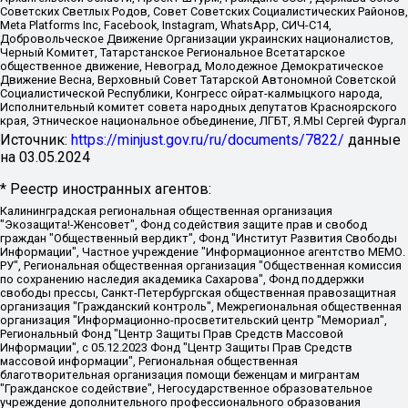
Советских Светлых Родов, Совет Советских Социалистических Районов,
Meta Platforms Inc, Facebook, Instagram, WhatsApp, СИЧ-С14,
Добровольческое Движение Организации украинских националистов,
Черный Комитет, Татарстанское Региональное Всетатарское
общественное движение, Невоград, Молодежное Демократическое
Движение Весна, Верховный Совет Татарской Автономной Советской
Социалистической Республики, Конгресс ойрат-калмыцкого народа,
Исполнительный комитет совета народных депутатов Красноярского
края, Этническое национальное объединение, ЛГБТ, Я.МЫ Сергей Фургал
Источник:
https://minjust.gov.ru/ru/documents/7822/
данные
на
03.05.2024
* Реестр иностранных агентов:
Калининградская региональная общественная организация "Экозащита!-Женсовет", Фонд содействия защите прав и свобод граждан "Общественный вердикт", Фонд "Институт Развития Свободы Информации", Частное учреждение "Информационное агентство МЕМО. РУ", Региональная общественная организация "Общественная комиссия по сохранению наследия академика Сахарова", Фонд поддержки свободы прессы, Санкт-Петербургская общественная правозащитная организация "Гражданский контроль", Межрегиональная общественная организация "Информационно-просветительский центр "Мемориал", Региональный Фонд "Центр Защиты Прав Средств Массовой Информации", с 05.12.2023 Фонд "Центр Защиты Прав Средств массовой информации", Региональная общественная благотворительная организация помощи беженцам и мигрантам "Гражданское содействие", Негосударственное образовательное учреждение дополнительного профессионального образования (повышение квалификации) специалистов "АКАДЕМИЯ ПО ПРАВАМ ЧЕЛОВЕКА", Свердловская региональная общественная организация "Сутяжник", Автономная некоммерческая организация "Центр независимых социологических исследований", Союз общественных объединений "Российский исследовательский центр по правам человека", Региональное общественное учреждение научно-информационный центр "МЕМОРИАЛ", Некоммерческая организация "Фонд защиты гласности", Автономная некоммерческая организация "Институт прав человека", Городская общественная организация "Екатеринбургское общество "МЕМОРИАЛ", Городская общественная организация "Рязанское историко-просветительское и правозащитное общество "Мемориал" (Рязанский Мемориал), Челябинский региональный орган общественной самодеятельности – женское общественное объединение "Женщины Евразии", Челябинский региональный орган общественной самодеятельности "Уральская правозащитная группа", Фонд содействия защите здоровья и социальной справедливости имени Андрея Рылькова, Автономная Некоммерческая Организация "Аналитический Центр Юрия Левады", Автономная некоммерческая организация социальной поддержки населения "Проект Апрель", Региональная общественная организация помощи женщинам и детям, находящимся в кризисной ситуации "Информационно-методический центр "Анна", Фонд содействия развитию массовых коммуникаций и правовому просвещению "Так-так-Так", Фонд содействия устойчивому развитию "Серебряная тайга", Свердловский региональный общественный фонд социальных проектов "Новое время", "Idel.Реалии", Кавказ.Реалии, Крым.Реалии, Телеканал Настоящее Время, Татаро-башкирская служба Радио Свобода (Azatliq Radiosi), Радио Свободная Европа/Радио Свобода (PCE/PC), "Сибирь.Реалии", "Фактограф", Благотворительный фонд помощи осужденным и их семьям, Автономная некоммерческая организация "Институт глобализации и социальных движений", Фонд "В защиту прав заключенных", Частное учреждение "Центр поддержки и содействия развитию средств массовой информации", Пензенский региональный общественный благотворительный фонд "Гражданский союз", "Север.Реалии", Некоммерческая организация Фонд "Правовая инициатива", Общество с ограниченной ответственностью "Радио Свободная Европа/Радио Свобода", Чешское информационное агентство "MEDIUM-ORIENT", Красноярская региональная общественная организация "Мы против СПИДа", Камалягин Денис Николаевич, Маркелов Сергей Евгеньевич, Пономарев Лев Александрович, Савицкая Людмила Алексеевна, Автономная некоммерческая организация "Центр по работе с проблемой насилия "НАСИЛИЮ.НЕТ", Межрегиональный профессиональный союз работников здравоохранения "Альянс врачей", Юридическое лицо, зарегистрированное в Латвийской Республике, SIA "Medusa Project" (регистрационный номер 40103797863, дата регистрации 10.06.2014), Некоммерческая организация "Фонд по борьбе с коррупцией", Автономная некоммерческая организация "Институт права и публичной политики", Баданин Роман Сергеевич, Гликин Максим Александрович, Железнова Мария Михайловна, Лукьянова Юлия Сергеевна, Маетная Елизавета Витальевна, Маняхин Петр Борисович, Чуракова Ольга Владимировна, Ярош Юлия Петровна, Юридическое лицо "The Insider SIA", зарегистрированное в Риге, Латвийская Республика (дата регистрации 26.06.2015), являющееся администратором доменного имени интернет-издания "The Insider SIA", https://theins.ru, Постернак Алексей Евгеньевич, Рубин Михаил Аркадьевич, Анин Роман Александрович, Юридическое лицо Istories fonds, зарегистрированное в Латвийской Республике (регистрационный номер 50008295751, дата регистрации 24.02.2020), Великовский Дмитрий Александрович, Долинина Ирина Николаевна, Мароховская Алеся Алексеевна, Шлейнов Роман Юрьевич, Шмагун Олеся Валентиновна, Общество с ограниченной ответственностью "Альтаир 2021", Общество с ограниченной ответственностью "Вега 2021", Общество с ограниченной ответственностью "Главный редактор 2021", Общество с ограниченной ответственностью "Ромашки монолит", Важенков Артем Валерьевич, Ивановская областная общественная организация "Центр гендерных исследований", Гурман Юрий Альбертович, Медиапроект "ОВД-Инфо", Егоров Владимир Владимирович, Жилинский Владимир Александрович, Общество с ограниченной ответственностью "ЗП", Иванова София Юрьевна, Карезина Инна Павловна, Кильтау Екатерина Викторовна, Петров Алексей Викторович, Пискунов Сергей Евгеньевич, Смирнов Сергей Сергеевич, Тихонов Михаил Сергеевич, Общество с ограниченной ответственностью "ЖУРНАЛИСТ-ИНОСТРАННЫЙ АГЕНТ", Арапова Галина Юрьевна, Вольтская Татьяна Анатольевна, Американская компания "Mason G.E.S. Anonymous Foundation" (США), являющаяся владельцем интернет-издания https://mnews.world/, Компания "Stichting Bellingcat", зарегистрированная в Нидерландах (дата регистрации 11.07.2018), Захаров Андрей Вячеславович, Клепиковская Екатерина Дмитриевна, Общество с ограниченной ответственностью "МЕМО", Перл Роман Александрович, Симонов Евгений Алексеевич, Соловьева Елена Анатольевна, Сотников Даниил Владимирович, Сурначева Елизавета Дмитриевна, Автономная некоммерческая организация по защите прав человека и информированию населения "Якутия – Наше Мнение", Общество с ограниченной ответственностью "Москоу диджитал медиа", с 26.01.2023 Общество с ограниченной ответственностью "Чайка Белые сады", Ветошкина Валерия Валерьевна, Заговора Максим Александрович, Межрегиональное общественное движение "Российская ЛГБТ - сеть", Оленичев Максим Владимирович, Павлов Иван Юрьевич, Скворцова Елена Сергеевна, Общество с ограниченной ответственностью "Как бы инагент", Кочетков Игорь Викторович, Общество с ограниченной ответственностью "Честные выборы", Еланчик Олег Александрович, Общество с ограниченной ответственностью "Нобелевский призыв", Гималова Регина Эмилевна, Григорьев Андрей Валерьевич, Григорьева Алина Александровна, Ассоциация по содействию защите прав призывников, альтернативнослужащих и военнослужащих "Правозащитная группа "Гражданин.Армия.Право", Хисамова Регина Фаритовна, Автономная некоммерческая организация по реализации социально-правовых программ "Лилит", Дальневосточное общественное движение "Маяк", Санкт-Петербургская ЛГБТ-инициативная группа "Выход", Инициативная группа ЛГБТ+ "Реверс", Алексеев Андрей Викторович, Бекбулатова Таисия Львовна, Беляев Иван Михайлович, Владыкина Елена Сергеевна, Гельман Марат Александрович, Никульшина Вероника Юрьевна, Толоконникова Надежда Андреевна, Шендерович Виктор Анатольевич, Общество с ограниченной ответственностью "Данное сообщение", Общество с ограниченной ответственностью Издательский дом "Новая глава", Айнбиндер Александра Александровна, Московский комьюнити-центр для ЛГБТ+инициатив, Благотворительный фонд развития филантропии, Deutsche Welle (Германия, Kurt-Schumacher-Strasse 3, 53113 Bonn), Борзунова Мария Михайловна, Воробьев Виктор Викторович, Голубева Анна Львовна, Константинова Алла Михайловна, Малкова Ирина Владимировна, Мурадов Мурад Абдулгалимович, Осетинская Елизавета Николаевна, Понасенков Евгений Николаевич, Ганапольский Матвей Юрьевич, Киселев Евгений Алексеевич, Борухович Ирина Григорьевна, Дремин Иван Тимофеевич, Дубровский Дмитрий Викторович, Красноярская региональная общественная организация поддержки и развития альтернативных образовательных технологий и межкультурных коммуникаций "ИНТЕРРА", Маяковская Екатерина Алексеевна, Фейгин Марк Захарович, Филимонов Андрей Викторович, Дзугкоева Регина Николаевна, Доброхотов Роман Александрович, Дудь Юрий Александрович, Елкин Сергей Владимирович, Кругликов Кирилл Игоревич, Сабунаева Мария Леонидовна, Семенов Алексей Владимирович, Шаинян Карен Багратович, Шульман Екатерина Михайловна, Асафьев Артур Валерьевич, Вахштайн Виктор Семенович, Венедиктов Алексей Алексеевич, Лушникова Екатерина Евгеньевна, Волков Леонид Михайлович, Невзоров Александр Глебович, Пархоменко Сергей Борисович, Сироткин Ярослав Николаевич, Кара-Мурза Владимир Владимирович, Баранова Наталья Владимировна, Гозман Леонид Яковлевич, Кагарлицкий Борис Юльевич, Климарев Михаил Валерьевич, Милов Владимир Станиславович, Автономная некоммерческая организация Краснодарский центр современного искусства "Типография", Моргенштерн Алишер Тагирович, Соболь Любовь Эдуардовна, Общество с ограниченной ответственностью "ЛИЗА НОРМ", Каспаров Гарри Кимович, Ходорковский Михаил Борисович, Общество с ограниченной ответственностью "Апрельские тезисы", Данилович Ирина Брониславовна, Кашин Олег Владимирович, Петров Николай Владимирович, Пивоваров Алексей Владимирович, Соколов Михаил Владимирович, Цветкова Юлия Владимировна, Чичваркин Евгений Александрович, Комитет против пыток/Команда против пыток, Общество с ограниченной ответственностью "Первый научный", Общество с ограниченной ответственностью "Вертолет и ко", Белоцерковская Вероника Борисовна, Кац Максим Евгеньевич, Лазарева Татьяна Юрьевна, Шаведдинов Руслан Табризович, Яшин Илья Валерьевич, Общество с ограниченной ответственностью "Иноагент ААВ", Алешковский Дмитрий Петрович, Альбац Евгения Марковна, Быков Дмитрий Львович, Галямина Юлия Евгеньевна, Лойко Сергей Леонидович, Мартынов Кирилл Константинович, Медведев Сергей Александрович, Крашенинников Федор Геннадиевич, Гордеева Катерина Вл