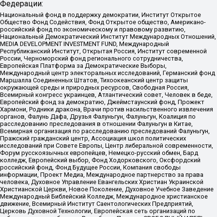
Федерации:
Национальный фонд в поддержку демократии, Институт Открытое
Общество Фонд Содействия, Фонд Открытое общество, Американо-
российский фонд по экономическому и правовому развитию,
Национальный Демократический Институт Международных Отношений,
MEDIA DEVELOPMENT INVESTMENT FUND, Международный
Республиканский Институт, Открытая Россия, Институт современной
России, Черноморский фонд регионального сотрудничества,
Европейская Платформа за Демократические Выборы,
Международный центр электоральных исследований, Германский фонд
Маршалла Соединенных Штатов, Тихоокеанский центр защиты
окружающей среды и природных ресурсов, Свободная Россия,
Всемирный конгресс украинцев, Атлантический совет, Человек в беде,
Европейский фонд за демократию, Джеймстаунский фонд, Прожект
Хармони, Родники дракона, Врачи против насильственного извлечения
органов, Фалунь Дафа, Друзья Фалуньгун, Фалуньгун, Коалиция по
расследованию преследования в отношении Фалуньгун в Китае,
Всемирная организация по расследованию преследований Фалуньгун,
Пражский гражданский центр, Ассоциация школ политических
исследований при Совете Европы, Центр либеральной современности,
Форум русскоязычных европейцев, Немецко-русский обмен, Бард
колледж, Европейский выбор, Фонд Ходорковского, Оксфордский
российский фонд, Фонд Будущее России, Компания свободы
информации, Проект Медиа, Международное партнерство за права
человека, Духовное Управление Евангельских Христиан Украинской
Христианской Церкви, Новое Поколение, Духовное Учебное Заведение
Международный Библейский Колледж, Международное христианское
движение, Всемирный Институт Саентологических Предприятий,
Церковь Духовной Технологии, Европейская сеть организаций по