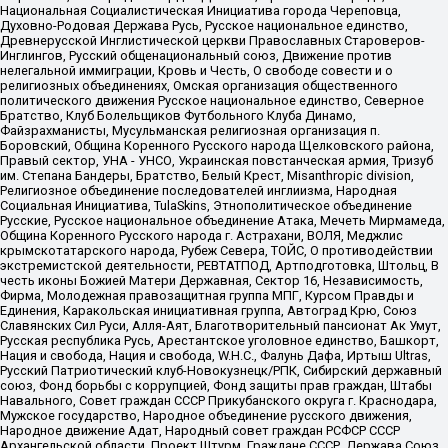
Национальная Социалистическая Инициатива города Череповца,
Духовно-Родовая Держава Русь, Русское национальное единство,
Древнерусской Инглистической церкви Православных Староверов-
Инглингов, Русский общенациональный союз, Движение против
нелегальной иммиграции, Кровь и Честь, О свободе совести и о
религиозных объединениях, Омская организация общественного
политического движения Русское национальное единство, Северное
Братство, Клуб Болельщиков Футбольного Клуба Динамо,
Файзрахманисты, Мусульманская религиозная организация п.
Боровский, Община Коренного Русского народа Щелковского района,
Правый сектор, УНА - УНСО, Украинская повстанческая армия, Тризуб
им. Степана Бандеры, Братство, Белый Крест, Misanthropic division,
Религиозное объединение последователей инглиизма, Народная
Социальная Инициатива, TulaSkins, Этнополитическое объединение
Русские, Русское национальное объединение Атака, Мечеть Мирмамеда,
Община Коренного Русского народа г. Астрахани, ВОЛЯ, Меджлис
крымскотатарского народа, Рубеж Севера, ТОЙС, О противодействии
экстремистской деятельности, РЕВТАТПОД, Артподготовка, Штольц, В
честь иконы Божией Матери Державная, Сектор 16, Независимость,
Фирма, Молодежная правозащитная группа МПГ, Курсом Правды и
Единения, Каракольская инициативная группа, Автоград Крю, Союз
Славянских Сил Руси, Алля-Аят, Благотворительный пансионат Ак Умут,
Русская республика Русь, Арестантское уголовное единство, Башкорт,
Нация и свобода, Нация и свобода, W.H.С., Фалунь Дафа, Иртыш Ultras,
Русский Патриотический клуб-Новокузнецк/РПК, Сибирский державный
союз, Фонд борьбы с коррупцией, Фонд защиты прав граждан, Штабы
Навального, Совет граждан СССР Прикубанского округа г. Краснодара,
Мужское государство, Народное объединение русского движения,
Народное движение Адат, Народный совет граждан РСФСР СССР
Архангельской области, Проект Штурм, Граждане СССР, Держава Союз