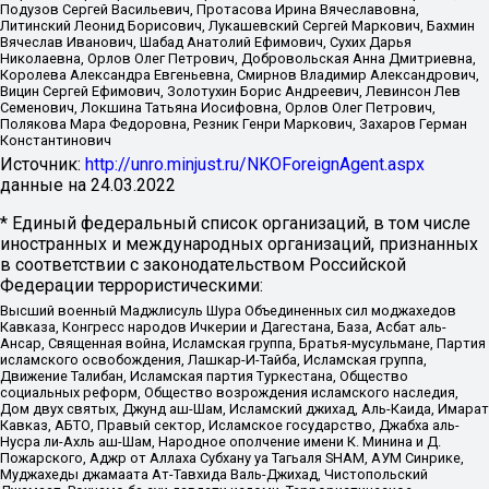
Подузов Сергей Васильевич, Протасова Ирина Вячеславовна,
Литинский Леонид Борисович, Лукашевский Сергей Маркович, Бахмин
Вячеслав Иванович, Шабад Анатолий Ефимович, Сухих Дарья
Николаевна, Орлов Олег Петрович, Добровольская Анна Дмитриевна,
Королева Александра Евгеньевна, Смирнов Владимир Александрович,
Вицин Сергей Ефимович, Золотухин Борис Андреевич, Левинсон Лев
Семенович, Локшина Татьяна Иосифовна, Орлов Олег Петрович,
Полякова Мара Федоровна, Резник Генри Маркович, Захаров Герман
Константинович
Источник:
http://unro.minjust.ru/NKOForeignAgent.aspx
данные на
24.03.2022
* Единый федеральный список организаций, в том числе
иностранных и международных организаций, признанных
в соответствии с законодательством Российской
Федерации террористическими:
Высший военный Маджлисуль Шура Объединенных сил моджахедов
Кавказа, Конгресс народов Ичкерии и Дагестана, База, Асбат аль-
Ансар, Священная война, Исламская группа, Братья-мусульмане, Партия
исламского освобождения, Лашкар-И-Тайба, Исламская группа,
Движение Талибан, Исламская партия Туркестана, Общество
социальных реформ, Общество возрождения исламского наследия,
Дом двух святых, Джунд аш-Шам, Исламский джихад, Аль-Каида, Имарат
Кавказ, АБТО, Правый сектор, Исламское государство, Джабха аль-
Нусра ли-Ахль аш-Шам, Народное ополчение имени К. Минина и Д.
Пожарского, Аджр от Аллаха Субхану уа Тагьаля SHAM, АУМ Синрике,
Муджахеды джамаата Ат-Тавхида Валь-Джихад, Чистопольский