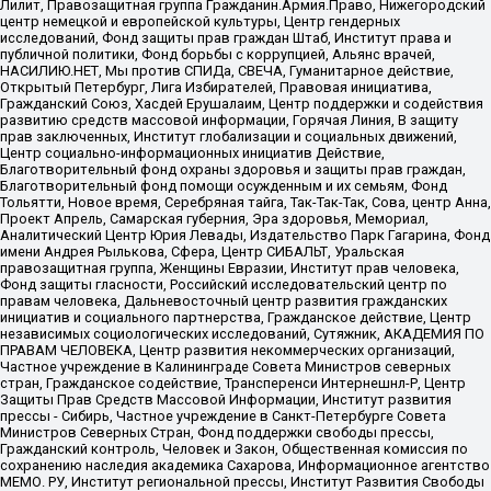
Лилит, Правозащитная группа Гражданин.Армия.Право, Нижегородский
центр немецкой и европейской культуры, Центр гендерных
исследований, Фонд защиты прав граждан Штаб, Институт права и
публичной политики, Фонд борьбы с коррупцией, Альянс врачей,
НАСИЛИЮ.НЕТ, Мы против СПИДа, СВЕЧА, Гуманитарное действие,
Открытый Петербург, Лига Избирателей, Правовая инициатива,
Гражданский Союз, Хасдей Ерушалаим, Центр поддержки и содействия
развитию средств массовой информации, Горячая Линия, В защиту
прав заключенных, Институт глобализации и социальных движений,
Центр социально-информационных инициатив Действие,
Благотворительный фонд охраны здоровья и защиты прав граждан,
Благотворительный фонд помощи осужденным и их семьям, Фонд
Тольятти, Новое время, Серебряная тайга, Так-Так-Так, Сова, центр Анна,
Проект Апрель, Самарская губерния, Эра здоровья, Мемориал,
Аналитический Центр Юрия Левады, Издательство Парк Гагарина, Фонд
имени Андрея Рылькова, Сфера, Центр СИБАЛЬТ, Уральская
правозащитная группа, Женщины Евразии, Институт прав человека,
Фонд защиты гласности, Российский исследовательский центр по
правам человека, Дальневосточный центр развития гражданских
инициатив и социального партнерства, Гражданское действие, Центр
независимых социологических исследований, Сутяжник, АКАДЕМИЯ ПО
ПРАВАМ ЧЕЛОВЕКА, Центр развития некоммерческих организаций,
Частное учреждение в Калининграде Совета Министров северных
стран, Гражданское содействие, Трансперенси Интернешнл-Р, Центр
Защиты Прав Средств Массовой Информации, Институт развития
прессы - Сибирь, Частное учреждение в Санкт-Петербурге Совета
Министров Северных Стран, Фонд поддержки свободы прессы,
Гражданский контроль, Человек и Закон, Общественная комиссия по
сохранению наследия академика Сахарова, Информационное агентство
МЕМО. РУ, Институт региональной прессы, Институт Развития Свободы