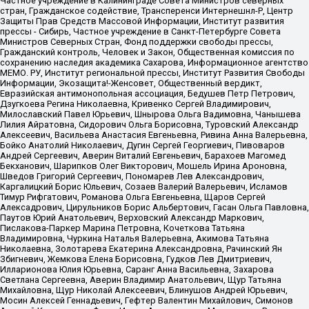
Частное учреждение в Калининграде Совета Министров северных
стран, Гражданское содействие, Трансперенси Интернешнл-Р, Центр
Защиты Прав Средств Массовой Информации, Институт развития
прессы - Сибирь, Частное учреждение в Санкт-Петербурге Совета
Министров Северных Стран, Фонд поддержки свободы прессы,
Гражданский контроль, Человек и Закон, Общественная комиссия по
сохранению наследия академика Сахарова, Информационное агентство
МЕМО. РУ, Институт региональной прессы, Институт Развития Свободы
Информации, Экозащита!-Женсовет, Общественный вердикт,
Евразийская антимонопольная ассоциация, Бедушев Петр Петрович,
Дзугкоева Регина Николаевна, Кривенко Сергей Владимирович,
Милославский Павел Юрьевич, Шнырова Ольга Вадимовна, Чанышева
Лилия Айратовна, Сидорович Ольга Борисовна, Туровский Александр
Алексеевич, Васильева Анастасия Евгеньевна, Ривина Анна Валерьевна,
Бойко Анатолий Николаевич, Дугин Сергей Георгиевич, Пивоваров
Андрей Сергеевич, Аверин Виталий Евгеньевич, Барахоев Магомед
Бекханович, Шарипков Олег Викторович, Мошель Ирина Ароновна,
Шведов Григорий Сергеевич, Пономарев Лев Александрович,
Каргалицкий Борис Юльевич, Созаев Валерий Валерьевич, Исламов
Тимур Рифгатович, Романова Ольга Евгеньевна, Щаров Сергей
Алексадрович, Цирульников Борис Альбертович, Гасан Ольга Павловна,
Паутов Юрий Анатольевич, Верховский Александр Маркович,
Пислакова-Паркер Марина Петровна, Кочеткова Татьяна
Владимировна, Чуркина Наталья Валерьевна, Акимова Татьяна
Николаевна, Золотарева Екатерина Александровна, Рачинский Ян
Збигневич, Жемкова Елена Борисовна, Гудков Лев Дмитриевич,
Илларионова Юлия Юрьевна, Саранг Анна Васильевна, Захарова
Светлана Сергеевна, Аверин Владимир Анатольевич, Щур Татьяна
Михайловна, Щур Николай Алексеевич, Блинушов Андрей Юрьевич,
Мосин Алексей Геннадьевич, Гефтер Валентин Михайлович, Симонов