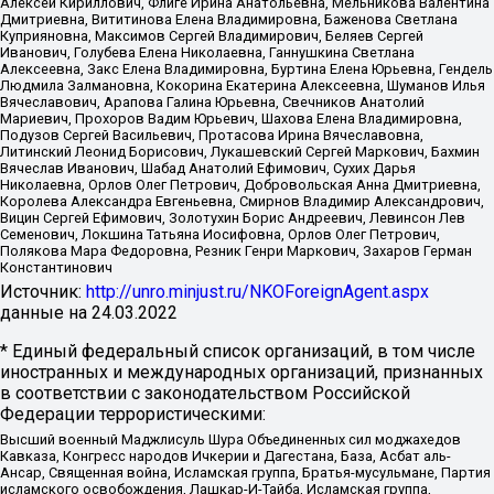
Алексей Кириллович, Флиге Ирина Анатольевна, Мельникова Валентина
Дмитриевна, Вититинова Елена Владимировна, Баженова Светлана
Куприяновна, Максимов Сергей Владимирович, Беляев Сергей
Иванович, Голубева Елена Николаевна, Ганнушкина Светлана
Алексеевна, Закс Елена Владимировна, Буртина Елена Юрьевна, Гендель
Людмила Залмановна, Кокорина Екатерина Алексеевна, Шуманов Илья
Вячеславович, Арапова Галина Юрьевна, Свечников Анатолий
Мариевич, Прохоров Вадим Юрьевич, Шахова Елена Владимировна,
Подузов Сергей Васильевич, Протасова Ирина Вячеславовна,
Литинский Леонид Борисович, Лукашевский Сергей Маркович, Бахмин
Вячеслав Иванович, Шабад Анатолий Ефимович, Сухих Дарья
Николаевна, Орлов Олег Петрович, Добровольская Анна Дмитриевна,
Королева Александра Евгеньевна, Смирнов Владимир Александрович,
Вицин Сергей Ефимович, Золотухин Борис Андреевич, Левинсон Лев
Семенович, Локшина Татьяна Иосифовна, Орлов Олег Петрович,
Полякова Мара Федоровна, Резник Генри Маркович, Захаров Герман
Константинович
Источник:
http://unro.minjust.ru/NKOForeignAgent.aspx
данные на
24.03.2022
* Единый федеральный список организаций, в том числе
иностранных и международных организаций, признанных
в соответствии с законодательством Российской
Федерации террористическими:
Высший военный Маджлисуль Шура Объединенных сил моджахедов
Кавказа, Конгресс народов Ичкерии и Дагестана, База, Асбат аль-
Ансар, Священная война, Исламская группа, Братья-мусульмане, Партия
исламского освобождения, Лашкар-И-Тайба, Исламская группа,