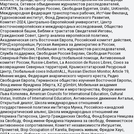
Мартенса, Сетевое объединение журналистов расследователей,
АЛЛАТРА, За свободную Россию, Свободная Бурятия, Uralic, UnKremlin,
Международная федерация транспортных рабочих, ИстЧам Финланд,
Гудзоновский институт, Фонд Демократического Развития,
Комитет-2024, Центрально-Европейский университет, Центр
восточноевропейских и международных исследований, Общество
Сторожевой башни, Библии и трактатов Свидетелей Иеговы,
Гражданский Совет, Центр анализа европейской политики,
Академическая сеть Восточная Европа, Российский комитет действия,
РЭНД корпорейшн, Русская Америка за демократию в России,
Настоящая Россия, Глобальная сеть журналистов-расследователей,
Служба поддержки, Свободная Россия Берлин, Свободная Россия
Северный Рейн-Вестфалия, Фонд глобальной помощи, Антивоенный
комитет России, Russie-Libertes, La Asocicion de Rusos Libres, Союз за
возвращение Северных территорий, Крымскотатарский Ресурсный
Центр, Глобальный союз IndustriALL, Russian Election Monitor, Article 19,
Мнение медиа, Федерация анархического черного креста, Радио
Свободная Европа, Германское общество изучения Восточной Европы,
Фонд имени Фридриха Эберта, XZ gGmbH, Мобильная академия
поддержки гендерной демократии и миротворчества, Форум имени
Льва Копелева, American Councils for International Education, Cultural
Vistas, Institute of International Education, Антивоенное движение Антальи,
Открытый диалог, Школа международных отношений и
государственной политики им Питера Мунка, Российско-канадский
демократический альянс, Школа международных отношений им
Нормана Патерсона, Центр Гражданских Свобод, Фонд Бориса Немцова
за Свободу, Фонд имени Фридриха Науманна за свободу, Феминистское
антивоенное сопротивление, Комитет независимости Ингушетии,
Прометей, Stop Occupation of Karelia, Вернись живым, Фридом Хаус,