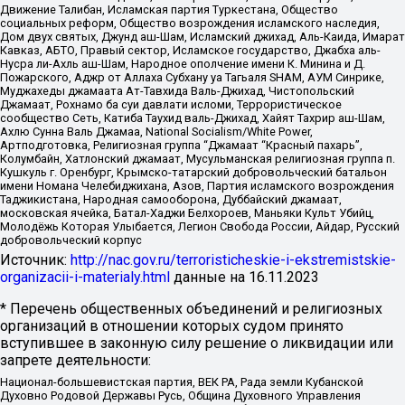
Движение Талибан, Исламская партия Туркестана, Общество
социальных реформ, Общество возрождения исламского наследия,
Дом двух святых, Джунд аш-Шам, Исламский джихад, Аль-Каида, Имарат
Кавказ, АБТО, Правый сектор, Исламское государство, Джабха аль-
Нусра ли-Ахль аш-Шам, Народное ополчение имени К. Минина и Д.
Пожарского, Аджр от Аллаха Субхану уа Тагьаля SHAM, АУМ Синрике,
Муджахеды джамаата Ат-Тавхида Валь-Джихад, Чистопольский
Джамаат, Рохнамо ба суи давлати исломи, Террористическое
сообщество Сеть, Катиба Таухид валь-Джихад, Хайят Тахрир аш-Шам,
Ахлю Сунна Валь Джамаа, National Socialism/White Power,
Артподготовка, Религиозная группа “Джамаат “Красный пахарь”,
Колумбайн, Хатлонский джамаат, Мусульманская религиозная группа п.
Кушкуль г. Оренбург, Крымско-татарский добровольческий батальон
имени Номана Челебиджихана, Азов, Партия исламского возрождения
Таджикистана, Народная самооборона, Дуббайский джамаат,
московская ячейка, Батал-Хаджи Белхороев, Маньяки Культ Убийц,
Молодёжь Которая Улыбается, Легион Свобода России, Айдар, Русский
добровольческий корпус
Источник:
http://nac.gov.ru/terroristicheskie-i-ekstremistskie-
organizacii-i-materialy.html
данные на
16.11.2023
* Перечень общественных объединений и религиозных
организаций в отношении которых судом принято
вступившее в законную силу решение о ликвидации или
запрете деятельности:
Национал-большевистская партия, ВЕК РА, Рада земли Кубанской
Духовно Родовой Державы Русь, Община Духовного Управления