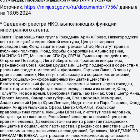
СОТА медиа, Либерально-демократическая Лига Украины
Источник:
https://minjust.gov.ru/ru/documents/7756/
данные
на
13.05.2024
* Сведения реестра НКО, выполняющих функции
иностранного агента:
Лилит, Правозащитная группа Гражданин.Армия.Право, Нижегородский
центр немецкой и европейской культуры, Центр гендерных
исследований, Фонд защиты прав граждан Штаб, Институт права и
публичной политики, Фонд борьбы с коррупцией, Альянс врачей,
НАСИЛИЮ.НЕТ, Мы против СПИДа, СВЕЧА, Гуманитарное действие,
Открытый Петербург, Лига Избирателей, Правовая инициатива,
Гражданский Союз, Хасдей Ерушалаим, Центр поддержки и содействия
развитию средств массовой информации, Горячая Линия, В защиту
прав заключенных, Институт глобализации и социальных движений,
Центр социально-информационных инициатив Действие,
Благотворительный фонд охраны здоровья и защиты прав граждан,
Благотворительный фонд помощи осужденным и их семьям, Фонд
Тольятти, Новое время, Серебряная тайга, Так-Так-Так, Сова, центр Анна,
Проект Апрель, Самарская губерния, Эра здоровья, Мемориал,
Аналитический Центр Юрия Левады, Издательство Парк Гагарина, Фонд
имени Андрея Рылькова, Сфера, Центр СИБАЛЬТ, Уральская
правозащитная группа, Женщины Евразии, Институт прав человека,
Фонд защиты гласности, Российский исследовательский центр по
правам человека, Дальневосточный центр развития гражданских
инициатив и социального партнерства, Гражданское действие, Центр
независимых социологических исследований, Сутяжник, АКАДЕМИЯ ПО
ПРАВАМ ЧЕЛОВЕКА, Центр развития некоммерческих организаций,