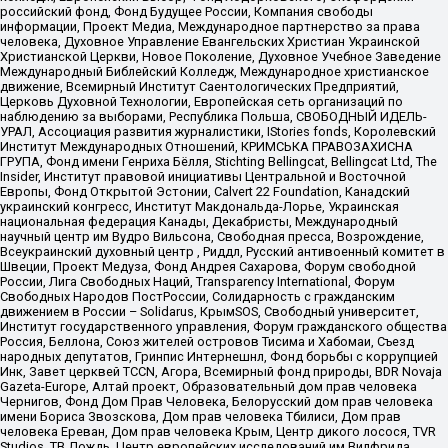
российский фонд, Фонд Будущее России, Компания свободы
информации, Проект Медиа, Международное партнерство за права
человека, Духовное Управление Евангельских Христиан Украинской
Христианской Церкви, Новое Поколение, Духовное Учебное Заведение
Международный Библейский Колледж, Международное христианское
движение, Всемирный Институт Саентологических Предприятий,
Церковь Духовной Технологии, Европейская сеть организаций по
наблюдению за выборами, Республика Польша, СВОБОДНЫЙ ИДЕЛЬ-
УРАЛ, Ассоциация развития журналистики, IStories fonds, Королевский
Институт Международных Отношений, КРИМСЬКА ПРАВОЗАХИСНА
ГРУПА, Фонд имени Генриха Бёлля, Stichting Bellingcat, Bellingcat Ltd, The
Insider, Институт правовой инициативы Центральной и Восточной
Европы, Фонд Открытой Эстонии, Calvert 22 Foundation, Канадский
украинский конгресс, Институт Макдональда-Лорье, Украинская
национальная федерация Канады, Декабристы, Международный
научный центр им Вудро Вильсона, Свободная пресса, Возрождение,
Всеукраинский духовный центр , Риддл, Русский антивоенный комитет в
Швеции, Проект Медуза, Фонд Андрея Сахарова, Форум свободной
России, Лига Свободных Наций, Transparеncy International, Форум
Свободных Народов ПостРоссии, Солидарность с гражданским
движением в России – Solidarus, КрымSOS, Свободный университет,
Институт государственного управления, Форум гражданского общества
Россия, Беллона, Союз жителей островов Тисима и Хабомаи, Съезд
народных депутатов, Гринпис Интернешнл, Фонд борьбы с коррупцией
Инк, Завет церквей TCCN, Агора, Всемирный фонд природы, BDR Novaja
Gazeta-Europe, Алтай проект, Образовательный дом прав человека
Чернигов, Фонд Дом Прав Человека, Белорусский дом прав человека
имени Бориса Звозскова, Дом прав человека Тбилиси, Дом прав
человека Ереван, Дом прав человека Крым, Центр дикого лосося, TVR
Studios, ТВ Дождь, Центр европейских исследований им Вилфрида