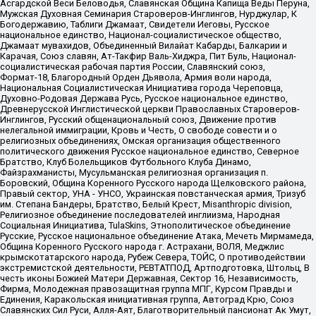
Асгардской Веси Беловодья, Славянская Община Капища Веды Перуна,
Мужская Духовная Семинария Староверов-Инглингов, Нурджулар, К
Богодержавию, Таблиги Джамаат, Свидетели Иеговы, Русское
национальное единство, Национал-социалистическое общество,
Джамаат мувахидов, Объединенный Вилайат Кабарды, Балкарии и
Карачая, Союз славян, Ат-Такфир Валь-Хиджра, Пит Буль, Национал-
социалистическая рабочая партия России, Славянский союз,
Формат-18, Благородный Орден Дьявола, Армия воли народа,
Национальная Социалистическая Инициатива города Череповца,
Духовно-Родовая Держава Русь, Русское национальное единство,
Древнерусской Инглистической церкви Православных Староверов-
Инглингов, Русский общенациональный союз, Движение против
нелегальной иммиграции, Кровь и Честь, О свободе совести и о
религиозных объединениях, Омская организация общественного
политического движения Русское национальное единство, Северное
Братство, Клуб Болельщиков Футбольного Клуба Динамо,
Файзрахманисты, Мусульманская религиозная организация п.
Боровский, Община Коренного Русского народа Щелковского района,
Правый сектор, УНА - УНСО, Украинская повстанческая армия, Тризуб
им. Степана Бандеры, Братство, Белый Крест, Misanthropic division,
Религиозное объединение последователей инглиизма, Народная
Социальная Инициатива, TulaSkins, Этнополитическое объединение
Русские, Русское национальное объединение Атака, Мечеть Мирмамеда,
Община Коренного Русского народа г. Астрахани, ВОЛЯ, Меджлис
крымскотатарского народа, Рубеж Севера, ТОЙС, О противодействии
экстремистской деятельности, РЕВТАТПОД, Артподготовка, Штольц, В
честь иконы Божией Матери Державная, Сектор 16, Независимость,
Фирма, Молодежная правозащитная группа МПГ, Курсом Правды и
Единения, Каракольская инициативная группа, Автоград Крю, Союз
Славянских Сил Руси, Алля-Аят, Благотворительный пансионат Ак Умут,