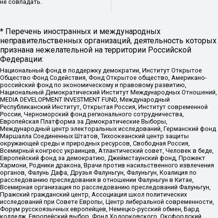
не совпадать.
* Перечень иностранных и международных
неправительственных организаций, деятельность которых
признана нежелательной на территории Российской
Федерации:
Национальный фонд в поддержку демократии, Институт Открытое
Общество Фонд Содействия, Фонд Открытое общество, Американо-
российский фонд по экономическому и правовому развитию,
Национальный Демократический Институт Международных Отношений,
MEDIA DEVELOPMENT INVESTMENT FUND, Международный
Республиканский Институт, Открытая Россия, Институт современной
России, Черноморский фонд регионального сотрудничества,
Европейская Платформа за Демократические Выборы,
Международный центр электоральных исследований, Германский фонд
Маршалла Соединенных Штатов, Тихоокеанский центр защиты
окружающей среды и природных ресурсов, Свободная Россия,
Всемирный конгресс украинцев, Атлантический совет, Человек в беде,
Европейский фонд за демократию, Джеймстаунский фонд, Прожект
Хармони, Родники дракона, Врачи против насильственного извлечения
органов, Фалунь Дафа, Друзья Фалуньгун, Фалуньгун, Коалиция по
расследованию преследования в отношении Фалуньгун в Китае,
Всемирная организация по расследованию преследований Фалуньгун,
Пражский гражданский центр, Ассоциация школ политических
исследований при Совете Европы, Центр либеральной современности,
Форум русскоязычных европейцев, Немецко-русский обмен, Бард
колледж, Европейский выбор, Фонд Ходорковского, Оксфордский