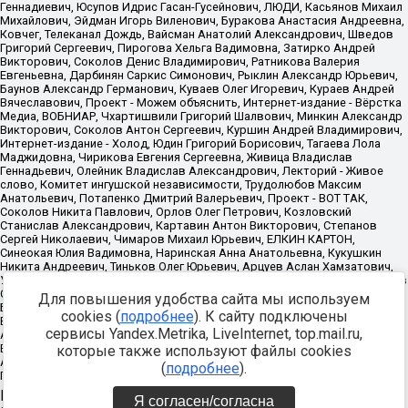
Для повышения удобства сайта мы используем
cookies (
подробнее
). К сайту подключены
сервисы Yandex.Metrika, LiveInternet, top.mail.ru,
которые также используют файлы cookies
(
подробнее
).
Источник:
https://minjust.gov.ru/uploaded/files/reestr-
Я согласен/согласна