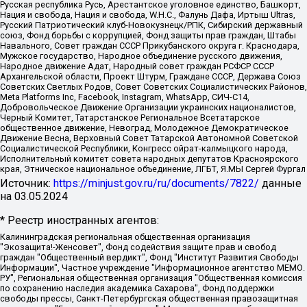
Русская республика Русь, Арестантское уголовное единство, Башкорт,
Нация и свобода, Нация и свобода, W.H.С., Фалунь Дафа, Иртыш Ultras,
Русский Патриотический клуб-Новокузнецк/РПК, Сибирский державный
союз, Фонд борьбы с коррупцией, Фонд защиты прав граждан, Штабы
Навального, Совет граждан СССР Прикубанского округа г. Краснодара,
Мужское государство, Народное объединение русского движения,
Народное движение Адат, Народный совет граждан РСФСР СССР
Архангельской области, Проект Штурм, Граждане СССР, Держава Союз
Советских Светлых Родов, Совет Советских Социалистических Районов,
Meta Platforms Inc, Facebook, Instagram, WhatsApp, СИЧ-С14,
Добровольческое Движение Организации украинских националистов,
Черный Комитет, Татарстанское Региональное Всетатарское
общественное движение, Невоград, Молодежное Демократическое
Движение Весна, Верховный Совет Татарской Автономной Советской
Социалистической Республики, Конгресс ойрат-калмыцкого народа,
Исполнительный комитет совета народных депутатов Красноярского
края, Этническое национальное объединение, ЛГБТ, Я.МЫ Сергей Фургал
Источник:
https://minjust.gov.ru/ru/documents/7822/
данные
на
03.05.2024
* Реестр иностранных агентов:
Калининградская региональная общественная организация "Экозащита!-Женсовет", Фонд содействия защите прав и свобод граждан "Общественный вердикт", Фонд "Институт Развития Свободы Информации", Частное учреждение "Информационное агентство МЕМО. РУ", Региональная общественная организация "Общественная комиссия по сохранению наследия академика Сахарова", Фонд поддержки свободы прессы, Санкт-Петербургская общественная правозащитная организация "Гражданский контроль", Межрегиональная общественная организация "Информационно-просветительский центр "Мемориал", Региональный Фонд "Центр Защиты Прав Средств Массовой Информации", с 05.12.2023 Фонд "Центр Защиты Прав Средств массовой информации", Региональная общественная благотворительная организация помощи беженцам и мигрантам "Гражданское содействие", Негосударственное образовательное учреждение дополнительного профессионального образования (повышение квалификации) специалистов "АКАДЕМИЯ ПО ПРАВАМ ЧЕЛОВЕКА", Свердловская региональная общественная организация "Сутяжник", Автономная некоммерческая организация "Центр независимых социологических исследований", Союз общественных объединений "Российский исследовательский центр по правам человека", Региональное общественное учреждение научно-информационный центр "МЕМОРИАЛ", Некоммерческая организация "Фонд защиты гласности", Автономная некоммерческая организация "Институт прав человека", Городская общественная организация "Екатеринбургское общество "МЕМОРИАЛ", Городская общественная организация "Рязанское историко-просветительское и правозащитное общество "Мемориал" (Рязанский Мемориал), Челябинский региональный орган общественной самодеятельности – женское общественное объединение "Женщины Евразии", Челябинский региональный орган общественной самодеятельности "Уральская правозащитная группа", Фонд содействия защите здоровья и социальной справедливости имени Андрея Рылькова, Автономная Некоммерческая Организация "Аналитический Центр Юрия Левады", Автономная некоммерческая организация социальной поддержки населения "Проект Апрель", Региональная общественная организация помощи женщинам и детям, находящимся в кризисной ситуации "Информационно-методический центр "Анна", Фонд содействия развитию массовых коммуникаций и правовому просвещению "Так-так-Так", Фонд содействия устойчивому развитию "Серебряная тайга", Свердловский региональный общественный фонд социальных проектов "Новое время", "Idel.Реалии", Кавказ.Реалии, Крым.Реалии, Телеканал Настоящее Время, Татаро-башкирская служба Радио Свобода (Azatliq Radiosi), Радио Свободная Европа/Радио Свобода (PCE/PC), "Сибирь.Реалии", "Фактограф", Благотворительный фонд помощи осужденным и их семьям, Автономная некоммерческая организация "Институт глобализации и социальных движений", Фонд "В защиту прав заключенных", Частное учреждение "Центр поддержки и содействия развитию средств массовой информации", Пензенский региональный общественный благотворительный фонд "Гражданский союз", "Север.Реалии", Некоммерческая организация Фонд "Правовая инициатива", Общество с ограниченной ответственностью "Радио Свободная Европа/Радио Свобода", Чешское информационное агентство "MEDIUM-ORIENT", Красноярская региональная общественная организация "Мы против СПИДа", Камалягин Денис Николаевич, Маркелов Сергей Евгеньевич, Пономарев Лев Александрович, Савицкая Людмила Алексеевна, Автономная некоммерческая организация "Центр по работе с проблемой насилия "НАСИЛИЮ.НЕТ", Межрегиональный профессиональный союз работников здравоохранения "Альянс врачей", Юридическое лицо, зарегистрированное в Латвийской Республике, SIA "Medusa Project" (регистрационный номер 40103797863, дата регистрации 10.06.2014), Некоммерческая организация "Фонд по борьбе с коррупцией", Автономная некоммерческая организация "Институт права и публичной политики", Баданин Роман Сергеевич, Гликин Максим Александрович, Железнова Мария Михайловна, Лукьянова Юлия Сергеевна, Маетная Елизавета Витальевна, Маняхин Петр Борисович, Чуракова Ольга Владимировна, Ярош Юлия Петровна, Юридическое лицо "The Insider SIA", зарегистрированное в Риге, Латвийская Республика (дата регистрации 26.06.2015), являющееся администратором доменного имени интернет-издания "The Insider SIA", https://theins.ru, Постернак Алексей Евгеньевич, Рубин Михаил Аркадьевич, Анин Роман Александрович, Юридическое лицо Istories fonds, зарегистрированное в Латвийской Республике (регистрационный номер 50008295751, дата регистрации 24.02.2020), Великовский Дмитрий Александрович, Долинина Ирина Николаевна, Мароховская Алеся Алексеевна, Шлейнов Роман Юрьевич, Шмагун Олеся Валентиновна, Общество с ограниченной ответственностью "Альтаир 2021", Общество с ограниченной ответственностью "Вега 2021", Общество с ограниченной ответственностью "Главный редактор 2021", Общество с ограниченной ответственностью "Ромашки монолит", Важенков Артем Валерьевич, Ивановская областная общественная организация "Центр гендерных исследований", Гурман Юрий Альбертович, Медиапроект "ОВД-Инфо", Егоров Владимир Владимирович, Жилинский Владимир Александрович, Общество с ограниченной ответственностью "ЗП", Иванова София Юрьевна, Карезина Инна Павловна, Кильтау Екатерина Викторовна, Петров Алексей Викторович, Пискунов Сергей Евгеньевич, Смирнов Сергей Сергеевич, Тихонов Михаил Сергеевич, Общество с ограниченной ответственностью "ЖУРНАЛИСТ-ИНОСТРАННЫЙ АГЕНТ", Арапова Галина Юрьевна, Вольтская Татьяна Анатольевна, Американская компания "Mason G.E.S. Anonymous Foundation" (США), являющаяся владельцем интернет-издания https://mnews.world/, Компания "Stichting Bellingcat", зарегистрированная в Нидерландах (дата регистрации 11.07.2018), Захаров Андрей Вячеславович, Клепиковская Екатерина Дмитриевна, Общество с ограниченной ответственностью "МЕМО", Перл Роман Александрович, Симонов Евгений Алексеевич, Соловьева Елена Анатольевна, Сотников Даниил Владимирович, Сурначева Елизавета Дмитриевна, Автономная некоммерческая организация по защите прав человека и информированию населения "Якутия – Наше Мнение", Общество с ограниченной ответственностью "Москоу диджитал медиа", с 26.01.2023 Общество с ограниченной ответственностью "Чайка Белые сады", Ветошкина Валерия Валерьевна, Заговора Максим Александрович, Межрегиональное общественное движение "Российская ЛГБТ - сеть", Оленичев Максим Владимирович, Павлов Иван Юрьевич, Скворцова Елена Сергеевна, Общество с ограниченной ответственностью "Как бы инагент", Кочетков Игорь Викторович, Общество с ограниченной ответственностью "Честные выборы", Еланчик Олег Александрович, Общество с ограниченной ответственностью "Нобелевский призыв", Гималова Регина Эмилевна, Григорьев Андрей Валерьевич, Григорьева Алина Александровна, Ассоциация по содействию защите прав призывников, альтернативнослужащих и военнослужащих "Правозащитная группа "Гражданин.Армия.Право", Хисамова Регина Фаритовна, Автономная некоммерческая организация по реализации социально-правовых программ "Лилит", Дальневосточное общественное движение "Маяк", Санкт-Петербургская ЛГБТ-инициативная группа "Выход", Инициативная группа ЛГБТ+ "Реверс", Алексеев Андрей Викторович, Бекбулатова Таисия Львовна, Беляев Иван Михайлович, Владыкина Елена Сергеевна, Гельман Марат Александрович, Никульшина Вероника Юрьевна, Толоконникова Надежда Андреевна, Шендерович Виктор Анатольевич, Общество с ограниченной ответственностью "Данное сообщение", Общество с ограниченной ответственностью Издательский дом "Новая глава", Айнбиндер Александра Александровна, Московский комьюнити-центр для ЛГБТ+инициатив, Благотворительный фонд развития филантропии, Deutsche Welle (Германия, Kurt-Schumacher-Strasse 3, 53113 Bonn), Борзунова Мария Михайловна, Воробьев Виктор Викторович, Голубева Анна Львовна, Константинова Алла Михайловна, Малкова Ирина Владимировна, Мурадов Мурад Абдулгалимович, Осетинская Елизавета Николаевна, Понасенков Евгений Николаевич, Ганапольский Матвей Юрьевич, Киселев Евгений Алексеевич, Борухович Ирина Григорьевна, Дремин Иван Тимофеевич, Дубровский Дмитрий Викторович, Красноярская региональная общественная организация поддержки и развития альтернативных образовательных технологий и межкультурных коммуникаций "ИНТЕРРА", Маяковская Екатерина Алексеевна, Фейгин Марк Захарович, Филимонов Андрей Викторович, Дзугкоева Регина Николаевна, Доброхотов Роман Александрович, Дудь Юрий Александрович, Елкин Сергей Владимирович, Кругликов Кирилл Игоревич, Сабунаева Мария Леонидовна, Семенов Алексей Владимирович, Шаинян Карен Багратович, Шульман Екатерина Михайловна, Асафьев Артур Валерьевич, Вахштайн Виктор Семенович, Венедиктов Алексей Алексеевич, Лушникова Екатерина Евгеньевна, Волков Леонид Михайлович, Невзоров Александр Глебович, Пархоменко Сергей Борисович, Сироткин Ярослав Николаевич, Кара-Мурза Владимир Владимирович, Баранова Наталья Владимировна, Гозман Леонид Яковлевич, Кагарлицкий Борис Юльевич, Климарев Михаил Валерьевич, Милов Владимир Станиславович, Автономная некоммерческая организация Краснодарский центр современного искусства "Типография", Моргенштерн Алишер Тагирович, Соболь Любовь Эдуардовна, Общество с ограниченной ответственностью "ЛИЗА НОРМ", Каспаров Гарри Кимович, Ходорковский Михаил Борисович, Общество с ограниченной ответственностью "Апрельские тезисы", Данилович Ирина Брониславовна, Кашин Олег Владимирович, Петров Николай Владимирович, Пивоваров Алексей Владимирович, Соколов Михаил Владимирович, Цветкова Юлия Владимировна, Чичваркин Евгений Александрович, Комитет против пыток/Команда против пыток, Общество с ограниченной ответственностью "Первый научный", Общество с ограниченной ответственностью "Вертолет и ко", Белоцерковская Вероника Борисовна, Кац Максим Евгеньевич, Лазарева Татьяна Юрьевна, Шаведдинов Руслан Табризович, Яшин Илья Валерьевич, Общество с ограниченной ответственностью "Иноагент ААВ", Алешковский Дмитрий Петрович, Альбац Евгения Марковна, Быков Дмитрий Львович, Галямина Юлия Евгеньевна, Лойко Сергей Леонидович, Мартынов Кирилл Константинович, Медведев Сергей Александрович, Крашенинников Федор Геннадиевич, Гордеева Катерина Вл