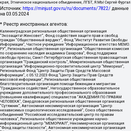
края, Этническое национальное объединение, ЛГБТ, Я.МЫ Сергей Фургал
Источник:
https://minjust.gov.ru/ru/documents/7822/
данные
на
03.05.2024
* Реестр иностранных агентов:
Калининградская региональная общественная организация "Экозащита!-Женсовет", Фонд содействия защите прав и свобод граждан "Общественный вердикт", Фонд "Институт Развития Свободы Информации", Частное учреждение "Информационное агентство МЕМО. РУ", Региональная общественная организация "Общественная комиссия по сохранению наследия академика Сахарова", Фонд поддержки свободы прессы, Санкт-Петербургская общественная правозащитная организация "Гражданский контроль", Межрегиональная общественная организация "Информационно-просветительский центр "Мемориал", Региональный Фонд "Центр Защиты Прав Средств Массовой Информации", с 05.12.2023 Фонд "Центр Защиты Прав Средств массовой информации", Региональная общественная благотворительная организация помощи беженцам и мигрантам "Гражданское содействие", Негосударственное образовательное учреждение дополнительного профессионального образования (повышение квалификации) специалистов "АКАДЕМИЯ ПО ПРАВАМ ЧЕЛОВЕКА", Свердловская региональная общественная организация "Сутяжник", Автономная некоммерческая организация "Центр независимых социологических исследований", Союз общественных объединений "Российский исследовательский центр по правам человека", Региональное общественное учреждение научно-информационный центр "МЕМОРИАЛ", Некоммерческая организация "Фонд защиты гласности", Автономная некоммерческая организация "Институт прав человека", Городская общественная организация "Екатеринбургское общество "МЕМОРИАЛ", Городская общественная организация "Рязанское историко-просветительское и правозащитное общество "Мемориал" (Рязанский Мемориал), Челябинский региональный орган общественной самодеятельности – женское общественное объединение "Женщины Евразии", Челябинский региональный орган общественной самодеятельности "Уральская правозащитная группа", Фонд содействия защите здоровья и социальной справедливости имени Андрея Рылькова, Автономная Некоммерческая Организация "Аналитический Центр Юрия Левады", Автономная некоммерческая организация социальной поддержки населения "Проект Апрель", Региональная общественная организация помощи женщинам и детям, находящимся в кризисной ситуации "Информационно-методический центр "Анна", Фонд содействия развитию массовых коммуникаций и правовому просвещению "Так-так-Так", Фонд содействия устойчивому развитию "Серебряная тайга", Свердловский региональный общественный фонд социальных проектов "Новое время", "Idel.Реалии", Кавказ.Реалии, Крым.Реалии, Телеканал Настоящее Время, Татаро-башкирская служба Радио Свобода (Azatliq Radiosi), Радио Свободная Европа/Радио Свобода (PCE/PC), "Сибирь.Реалии", "Фактограф", Благотворительный фонд помощи осужденным и их семьям, Автономная некоммерческая организация "Институт глобализации и социальных движений", Фонд "В защиту прав заключенных", Частное учреждение "Центр поддержки и содействия развитию средств массовой информации", Пензенский региональный общественный благотворительный фонд "Гражданский союз", "Север.Реалии", Некоммерческая организация Фонд "Правовая инициатива", Общество с ограниченной ответственностью "Радио Свободная Европа/Радио Свобода", Чешское информационное агентство "MEDIUM-ORIENT", Красноярская региональная общественная организация "Мы против СПИДа", Камалягин Денис Николаевич, Маркелов Сергей Евгеньевич, Пономарев Лев Александрович, Савицкая Людмила Алексеевна, Автономная некоммерческая организация "Центр по работе с проблемой насилия "НАСИЛИЮ.НЕТ", Межрегиональный профессиональный союз работников здравоохранения "Альянс врачей", Юридическое лицо, зарегистрированное в Латвийской Республике, SIA "Medusa Project" (регистрационный номер 40103797863, дата регистрации 10.06.2014), Некоммерческая организация "Фонд по борьбе с коррупцией", Автономная некоммерческая организация "Институт права и публичной политики", Баданин Роман Сергеевич, Гликин Максим Александрович, Железнова Мария Михайловна, Лукьянова Юлия Сергеевна, Маетная Елизавета Витальевна, Маняхин Петр Борисович, Чуракова Ольга Владимировна, Ярош Юлия Петровна, Юридическое лицо "The Insider SIA", зарегистрированное в Риге, Латвийская Республика (дата регистрации 26.06.2015), являющееся администратором доменного имени интернет-издания "The Insider SIA", https://theins.ru, Постернак Алексей Евгеньевич, Рубин Михаил Аркадьевич, Анин Роман Александрович, Юридическое лицо Istories fonds, зарегистрированное в Латвийской Республике (регистрационный номер 50008295751, дата регистрации 24.02.2020), Великовский Дмитрий Александрович, Долинина Ирина Николаевна, Мароховская Алеся Алексеевна, Шлейнов Роман Юрьевич, Шмагун Олеся Валентиновна, Общество с ограниченной ответственностью "Альтаир 2021", Общество с ограниченной ответственностью "Вега 2021", Общество с ограниченной ответственностью "Главный редактор 2021", Общество с ограниченной ответственностью "Ромашки монолит", Важенков Артем Валерьевич, Ивановская областная общественная организация "Центр гендерных исследований", Гурман Юрий Альбертович, Медиапроект "ОВД-Инфо", Егоров Владимир Владимирович, Жилинский Владимир Александрович, Общество с ограниченной ответственностью "ЗП", Иванова София Юрьевна, Карезина Инна Павловна, Кильтау Екатерина Викторовна, Петров Алексей Викторович, Пискунов Сергей Евгеньевич, Смирнов Сергей Сергеевич, Тихонов Михаил Сергеевич, Общество с ограниченной ответственностью "ЖУРНАЛИСТ-ИНОСТРАННЫЙ АГЕНТ", Арапова Галина Юрьевна, Вольтская Татьяна Анатольевна, Американская компания "Mason G.E.S. Anonymous Foundation" (США), являющаяся владельцем интернет-издания https://mnews.world/, Компания "Stichting Bellingcat", зарегистрированная в Нидерландах (дата регистрации 11.07.2018), Захаров Андрей Вячеславович, Клепиковская Екатерина Дмитриевна, Общество с ограниченной ответственностью "МЕМО", Перл Роман Александрович, Симонов Евгений Алексеевич, Соловьева Елена Анатольевна, Сотников Даниил Владимирович, Сурначева Елизавета Дмитриевна, Автономная некоммерческая организация по защите прав человека и информированию населения "Якутия – Наше Мнение", Общество с ограниченной ответственностью "Москоу диджитал медиа", с 26.01.2023 Общество с ограниченной ответственностью "Чайка Белые сады", Ветошкина Валерия Валерьевна, Заговора Максим Александрович, Межрегиональное общественное движение "Российская ЛГБТ - сеть", Оленичев Максим Владимирович, Павлов Иван Юрьевич, Скворцова Елена Сергеевна, Общество с ограниченной ответственностью "Как бы инагент", Кочетков Игорь Викторович, Общество с ограниченной ответственностью "Честные выборы", Еланчик Олег Александрович, Общество с ограниченной ответственностью "Нобелевский призыв", Гималова Регина Эмилевна, Григорьев Андрей Валерьевич, Григорьева Алина Александровна, Ассоциация по содействию защите прав призывников, альтернативнослужащих и военнослужащих "Правозащитная группа "Гражданин.Армия.Право", Хисамова Регина Фаритовна, Автономная некоммерческая организация по реализации социально-правовых программ "Лилит", Дальневосточное общественное движение "Маяк", Санкт-Петербургская ЛГБТ-инициативная группа "Выход", Инициативная группа ЛГБТ+ "Реверс", Алексеев Андрей Викторович, Бекбулатова Таисия Львовна, Беляев Иван Михайлович, Владыкина Елена Сергеевна, Гельман Марат Александрович, Никульшина Вероника Юрьевна, Толоконникова Надежда Андреевна, Шендерович Виктор Анатольевич, Общество с ограниченной ответственностью "Данное сообщение", Общество с ограниченной ответственностью Издательский дом "Новая глава", Айнбиндер Александра Александровна, Московский комьюнити-центр для ЛГБТ+инициатив, Благотворительный фонд развития филантропии, Deutsche Welle (Германия, Kurt-Schumacher-Strasse 3, 53113 Bonn), Борзунова Мария Михайловна, Воробьев Виктор Викторович, Голубева Анна Львовна, Константинова Алла Михайловна, Малкова Ирина Владимировна, Мурадов Мурад Абдулгалимович, Осетинская Елизавета Николаевна, Понасенков Евгений Николаевич, Ганапольский Матвей Юрьевич, Киселев Евгений Алексеевич, Борухович Ирина Григорьевна, Дремин Иван Тимофеевич, Дубровский Дмитрий Викторович, Красноярская региональная общественная организация поддержки и развития альтернативных образовательных технологий и межкультурных коммуникаций "ИНТЕРРА", Маяковская Екатерина Алексеевна, Фейгин Марк Захарович, Филимонов Андрей Викторович, Дзугкоева Регина Николаевна, Доброхотов Роман Александрович, Дудь Юрий Александрович, Елкин Сергей Владимирович, Кругликов Кирилл Игоревич, Сабунаева Мария Леонидовна, Семенов Алексей Владимирович, Шаинян Карен Багратович, Шульман Екатерина Михайловна, Асафьев Артур Валерьевич, Вахштайн Виктор Семенович, Венедиктов Алексей Алексеевич, Лушникова Екатерина Евгеньевна, Волков Леонид Михайлович, Невзоров Александр Глебович, Пархоменко Сергей Борисович, Сироткин Ярослав Николаевич, Кара-Мурза Владимир Владимирович, Баранова Наталья Владимировна, Гозман Леонид Яковлевич, Кагарлицкий Борис Юльевич, Климарев Михаил Валерьевич, Милов Владимир Станиславович, Автономная некоммерческая организация Краснодарский центр современного искусства "Типография", Моргенштерн Алишер Тагирович, Соболь Любовь Эдуардовна, Общество с ограниченной ответственностью "ЛИЗА НОРМ", Каспаров Гарри Кимович, Ходорковский Михаил Борисович, Общество с ограниченной ответственностью "Апрельские тезисы", Данилович Ирина Брониславовна, Кашин Олег Владимирович, Петров Николай Владимирович, Пивоваров Алексей Владимирович, Соколов Михаил Владимирович, Цветкова Юлия Владимировна, Чичваркин Евгений Александрович, Комитет против пыток/Команда против пыток, Общество с ограниченной ответственностью "Первый научный", Общество с ограниченной ответственностью "Вертолет и ко", Белоцерковская Вероника Борисовна, Кац Максим Евгеньевич, Лазарева Татьяна Юрьевна, Шаведдинов Руслан Табризович, Яшин Илья Валерьевич, Общество с ограниченной ответственностью "Иноагент ААВ", Алешковский Дмитрий Петрович, Альбац Евгения Марковна, Быков Дмитрий Львович, Галямина Юлия Евгеньевна, Лойко Сергей Леонидович, Мартынов Кирилл Константинович, Медведев Сергей Александрович, Крашенинников Федор Геннадиевич, Гордеева Катерина Вл