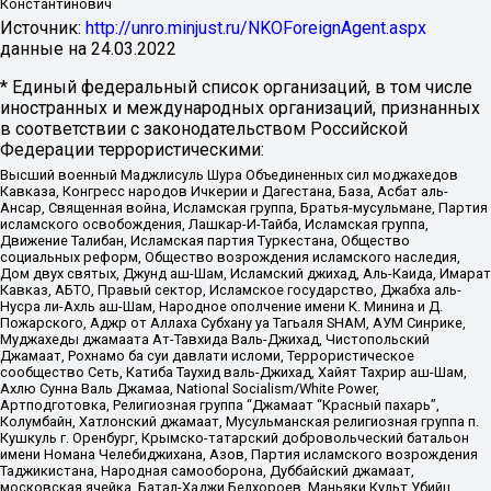
Константинович
Источник:
http://unro.minjust.ru/NKOForeignAgent.aspx
данные на
24.03.2022
* Единый федеральный список организаций, в том числе
иностранных и международных организаций, признанных
в соответствии с законодательством Российской
Федерации террористическими:
Высший военный Маджлисуль Шура Объединенных сил моджахедов
Кавказа, Конгресс народов Ичкерии и Дагестана, База, Асбат аль-
Ансар, Священная война, Исламская группа, Братья-мусульмане, Партия
исламского освобождения, Лашкар-И-Тайба, Исламская группа,
Движение Талибан, Исламская партия Туркестана, Общество
социальных реформ, Общество возрождения исламского наследия,
Дом двух святых, Джунд аш-Шам, Исламский джихад, Аль-Каида, Имарат
Кавказ, АБТО, Правый сектор, Исламское государство, Джабха аль-
Нусра ли-Ахль аш-Шам, Народное ополчение имени К. Минина и Д.
Пожарского, Аджр от Аллаха Субхану уа Тагьаля SHAM, АУМ Синрике,
Муджахеды джамаата Ат-Тавхида Валь-Джихад, Чистопольский
Джамаат, Рохнамо ба суи давлати исломи, Террористическое
сообщество Сеть, Катиба Таухид валь-Джихад, Хайят Тахрир аш-Шам,
Ахлю Сунна Валь Джамаа, National Socialism/White Power,
Артподготовка, Религиозная группа “Джамаат “Красный пахарь”,
Колумбайн, Хатлонский джамаат, Мусульманская религиозная группа п.
Кушкуль г. Оренбург, Крымско-татарский добровольческий батальон
имени Номана Челебиджихана, Азов, Партия исламского возрождения
Таджикистана, Народная самооборона, Дуббайский джамаат,
московская ячейка, Батал-Хаджи Белхороев, Маньяки Культ Убийц,