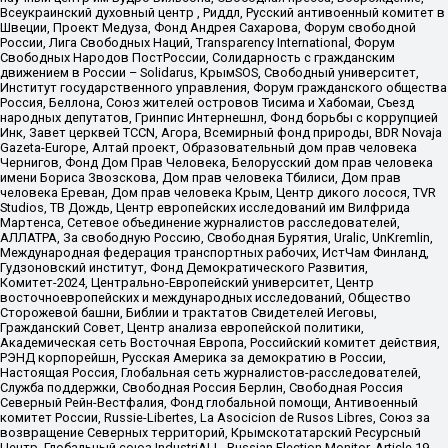
Всеукраинский духовный центр , Риддл, Русский антивоенный комитет в
Швеции, Проект Медуза, Фонд Андрея Сахарова, Форум свободной
России, Лига Свободных Наций, Transparеncy International, Форум
Свободных Народов ПостРоссии, Солидарность с гражданским
движением в России – Solidarus, КрымSOS, Свободный университет,
Институт государственного управления, Форум гражданского общества
Россия, Беллона, Союз жителей островов Тисима и Хабомаи, Съезд
народных депутатов, Гринпис Интернешнл, Фонд борьбы с коррупцией
Инк, Завет церквей TCCN, Агора, Всемирный фонд природы, BDR Novaja
Gazeta-Europe, Алтай проект, Образовательный дом прав человека
Чернигов, Фонд Дом Прав Человека, Белорусский дом прав человека
имени Бориса Звозскова, Дом прав человека Тбилиси, Дом прав
человека Ереван, Дом прав человека Крым, Центр дикого лосося, TVR
Studios, ТВ Дождь, Центр европейских исследований им Вилфрида
Мартенса, Сетевое объединение журналистов расследователей,
АЛЛАТРА, За свободную Россию, Свободная Бурятия, Uralic, UnKremlin,
Международная федерация транспортных рабочих, ИстЧам Финланд,
Гудзоновский институт, Фонд Демократического Развития,
Комитет-2024, Центрально-Европейский университет, Центр
восточноевропейских и международных исследований, Общество
Сторожевой башни, Библии и трактатов Свидетелей Иеговы,
Гражданский Совет, Центр анализа европейской политики,
Академическая сеть Восточная Европа, Российский комитет действия,
РЭНД корпорейшн, Русская Америка за демократию в России,
Настоящая Россия, Глобальная сеть журналистов-расследователей,
Служба поддержки, Свободная Россия Берлин, Свободная Россия
Северный Рейн-Вестфалия, Фонд глобальной помощи, Антивоенный
комитет России, Russie-Libertes, La Asocicion de Rusos Libres, Союз за
возвращение Северных территорий, Крымскотатарский Ресурсный
Центр, Глобальный союз IndustriALL, Russian Election Monitor, Article 19,