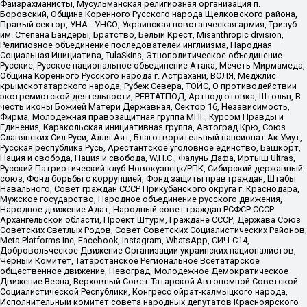
Файзрахманисты, Мусульманская религиозная организация п.
Боровский, Община Коренного Русского народа Щелковского района,
Правый сектор, УНА - УНСО, Украинская повстанческая армия, Тризуб
им. Степана Бандеры, Братство, Белый Крест, Misanthropic division,
Религиозное объединение последователей инглиизма, Народная
Социальная Инициатива, TulaSkins, Этнополитическое объединение
Русские, Русское национальное объединение Атака, Мечеть Мирмамеда,
Община Коренного Русского народа г. Астрахани, ВОЛЯ, Меджлис
крымскотатарского народа, Рубеж Севера, ТОЙС, О противодействии
экстремистской деятельности, РЕВТАТПОД, Артподготовка, Штольц, В
честь иконы Божией Матери Державная, Сектор 16, Независимость,
Фирма, Молодежная правозащитная группа МПГ, Курсом Правды и
Единения, Каракольская инициативная группа, Автоград Крю, Союз
Славянских Сил Руси, Алля-Аят, Благотворительный пансионат Ак Умут,
Русская республика Русь, Арестантское уголовное единство, Башкорт,
Нация и свобода, Нация и свобода, W.H.С., Фалунь Дафа, Иртыш Ultras,
Русский Патриотический клуб-Новокузнецк/РПК, Сибирский державный
союз, Фонд борьбы с коррупцией, Фонд защиты прав граждан, Штабы
Навального, Совет граждан СССР Прикубанского округа г. Краснодара,
Мужское государство, Народное объединение русского движения,
Народное движение Адат, Народный совет граждан РСФСР СССР
Архангельской области, Проект Штурм, Граждане СССР, Держава Союз
Советских Светлых Родов, Совет Советских Социалистических Районов,
Meta Platforms Inc, Facebook, Instagram, WhatsApp, СИЧ-С14,
Добровольческое Движение Организации украинских националистов,
Черный Комитет, Татарстанское Региональное Всетатарское
общественное движение, Невоград, Молодежное Демократическое
Движение Весна, Верховный Совет Татарской Автономной Советской
Социалистической Республики, Конгресс ойрат-калмыцкого народа,
Исполнительный комитет совета народных депутатов Красноярского