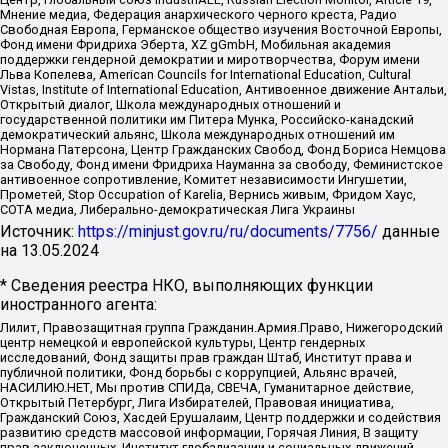
Мнение медиа, Федерация анархического черного креста, Радио
Свободная Европа, Германское общество изучения Восточной Европы,
Фонд имени Фридриха Эберта, XZ gGmbH, Мобильная академия
поддержки гендерной демократии и миротворчества, Форум имени
Льва Копелева, American Councils for International Education, Cultural
Vistas, Institute of International Education, Антивоенное движение Антальи,
Открытый диалог, Школа международных отношений и
государственной политики им Питера Мунка, Российско-канадский
демократический альянс, Школа международных отношений им
Нормана Патерсона, Центр Гражданских Свобод, Фонд Бориса Немцова
за Свободу, Фонд имени Фридриха Науманна за свободу, Феминистское
антивоенное сопротивление, Комитет независимости Ингушетии,
Прометей, Stop Occupation of Karelia, Вернись живым, Фридом Хаус,
СОТА медиа, Либерально-демократическая Лига Украины
Источник:
https://minjust.gov.ru/ru/documents/7756/
данные
на
13.05.2024
* Сведения реестра НКО, выполняющих функции
иностранного агента:
Лилит, Правозащитная группа Гражданин.Армия.Право, Нижегородский
центр немецкой и европейской культуры, Центр гендерных
исследований, Фонд защиты прав граждан Штаб, Институт права и
публичной политики, Фонд борьбы с коррупцией, Альянс врачей,
НАСИЛИЮ.НЕТ, Мы против СПИДа, СВЕЧА, Гуманитарное действие,
Открытый Петербург, Лига Избирателей, Правовая инициатива,
Гражданский Союз, Хасдей Ерушалаим, Центр поддержки и содействия
развитию средств массовой информации, Горячая Линия, В защиту
прав заключенных, Институт глобализации и социальных движений,