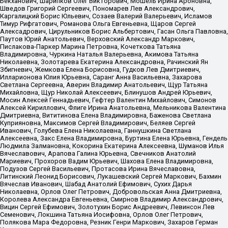
Бекханович, Шарипков Олег Викторович, Мошель Ирина Ароновна,
Шведов Григорий Сергеевич, Пономарев Лев Александрович,
Каргалицкий Борис Юльевич, Созаев Валерий Валерьевич, Исламов
Тимур Рифгатович, Романова Ольга Евгеньевна, Щаров Сергей
Алексадрович, Цирульников Борис Альбертович, Гасан Ольга Павловна,
Паутов Юрий Анатольевич, Верховский Александр Маркович,
Пислакова-Паркер Марина Петровна, Кочеткова Татьяна
Владимировна, Чуркина Наталья Валерьевна, Акимова Татьяна
Николаевна, Золотарева Екатерина Александровна, Рачинский Ян
Збигневич, Жемкова Елена Борисовна, Гудков Лев Дмитриевич,
Илларионова Юлия Юрьевна, Саранг Анна Васильевна, Захарова
Светлана Сергеевна, Аверин Владимир Анатольевич, Щур Татьяна
Михайловна, Щур Николай Алексеевич, Блинушов Андрей Юрьевич,
Мосин Алексей Геннадьевич, Гефтер Валентин Михайлович, Симонов
Алексей Кириллович, Флиге Ирина Анатольевна, Мельникова Валентина
Дмитриевна, Вититинова Елена Владимировна, Баженова Светлана
Куприяновна, Максимов Сергей Владимирович, Беляев Сергей
Иванович, Голубева Елена Николаевна, Ганнушкина Светлана
Алексеевна, Закс Елена Владимировна, Буртина Елена Юрьевна, Гендель
Людмила Залмановна, Кокорина Екатерина Алексеевна, Шуманов Илья
Вячеславович, Арапова Галина Юрьевна, Свечников Анатолий
Мариевич, Прохоров Вадим Юрьевич, Шахова Елена Владимировна,
Подузов Сергей Васильевич, Протасова Ирина Вячеславовна,
Литинский Леонид Борисович, Лукашевский Сергей Маркович, Бахмин
Вячеслав Иванович, Шабад Анатолий Ефимович, Сухих Дарья
Николаевна, Орлов Олег Петрович, Добровольская Анна Дмитриевна,
Королева Александра Евгеньевна, Смирнов Владимир Александрович,
Вицин Сергей Ефимович, Золотухин Борис Андреевич, Левинсон Лев
Семенович, Локшина Татьяна Иосифовна, Орлов Олег Петрович,
Полякова Мара Федоровна, Резник Генри Маркович, Захаров Герман