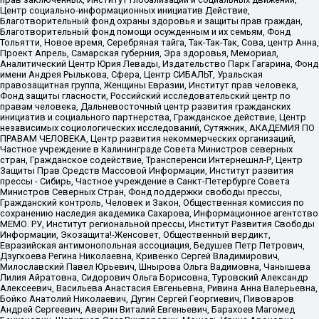
Центр социально-информационных инициатив Действие,
Благотворительный фонд охраны здоровья и защиты прав граждан,
Благотворительный фонд помощи осужденным и их семьям, Фонд
Тольятти, Новое время, Серебряная тайга, Так-Так-Так, Сова, центр Анна,
Проект Апрель, Самарская губерния, Эра здоровья, Мемориал,
Аналитический Центр Юрия Левады, Издательство Парк Гагарина, Фонд
имени Андрея Рылькова, Сфера, Центр СИБАЛЬТ, Уральская
правозащитная группа, Женщины Евразии, Институт прав человека,
Фонд защиты гласности, Российский исследовательский центр по
правам человека, Дальневосточный центр развития гражданских
инициатив и социального партнерства, Гражданское действие, Центр
независимых социологических исследований, Сутяжник, АКАДЕМИЯ ПО
ПРАВАМ ЧЕЛОВЕКА, Центр развития некоммерческих организаций,
Частное учреждение в Калининграде Совета Министров северных
стран, Гражданское содействие, Трансперенси Интернешнл-Р, Центр
Защиты Прав Средств Массовой Информации, Институт развития
прессы - Сибирь, Частное учреждение в Санкт-Петербурге Совета
Министров Северных Стран, Фонд поддержки свободы прессы,
Гражданский контроль, Человек и Закон, Общественная комиссия по
сохранению наследия академика Сахарова, Информационное агентство
МЕМО. РУ, Институт региональной прессы, Институт Развития Свободы
Информации, Экозащита!-Женсовет, Общественный вердикт,
Евразийская антимонопольная ассоциация, Бедушев Петр Петрович,
Дзугкоева Регина Николаевна, Кривенко Сергей Владимирович,
Милославский Павел Юрьевич, Шнырова Ольга Вадимовна, Чанышева
Лилия Айратовна, Сидорович Ольга Борисовна, Туровский Александр
Алексеевич, Васильева Анастасия Евгеньевна, Ривина Анна Валерьевна,
Бойко Анатолий Николаевич, Дугин Сергей Георгиевич, Пивоваров
Андрей Сергеевич, Аверин Виталий Евгеньевич, Барахоев Магомед