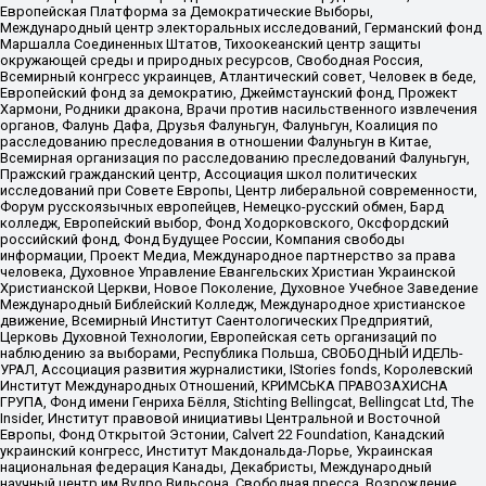
Европейская Платформа за Демократические Выборы,
Международный центр электоральных исследований, Германский фонд
Маршалла Соединенных Штатов, Тихоокеанский центр защиты
окружающей среды и природных ресурсов, Свободная Россия,
Всемирный конгресс украинцев, Атлантический совет, Человек в беде,
Европейский фонд за демократию, Джеймстаунский фонд, Прожект
Хармони, Родники дракона, Врачи против насильственного извлечения
органов, Фалунь Дафа, Друзья Фалуньгун, Фалуньгун, Коалиция по
расследованию преследования в отношении Фалуньгун в Китае,
Всемирная организация по расследованию преследований Фалуньгун,
Пражский гражданский центр, Ассоциация школ политических
исследований при Совете Европы, Центр либеральной современности,
Форум русскоязычных европейцев, Немецко-русский обмен, Бард
колледж, Европейский выбор, Фонд Ходорковского, Оксфордский
российский фонд, Фонд Будущее России, Компания свободы
информации, Проект Медиа, Международное партнерство за права
человека, Духовное Управление Евангельских Христиан Украинской
Христианской Церкви, Новое Поколение, Духовное Учебное Заведение
Международный Библейский Колледж, Международное христианское
движение, Всемирный Институт Саентологических Предприятий,
Церковь Духовной Технологии, Европейская сеть организаций по
наблюдению за выборами, Республика Польша, СВОБОДНЫЙ ИДЕЛЬ-
УРАЛ, Ассоциация развития журналистики, IStories fonds, Королевский
Институт Международных Отношений, КРИМСЬКА ПРАВОЗАХИСНА
ГРУПА, Фонд имени Генриха Бёлля, Stichting Bellingcat, Bellingcat Ltd, The
Insider, Институт правовой инициативы Центральной и Восточной
Европы, Фонд Открытой Эстонии, Calvert 22 Foundation, Канадский
украинский конгресс, Институт Макдональда-Лорье, Украинская
национальная федерация Канады, Декабристы, Международный
научный центр им Вудро Вильсона, Свободная пресса, Возрождение,