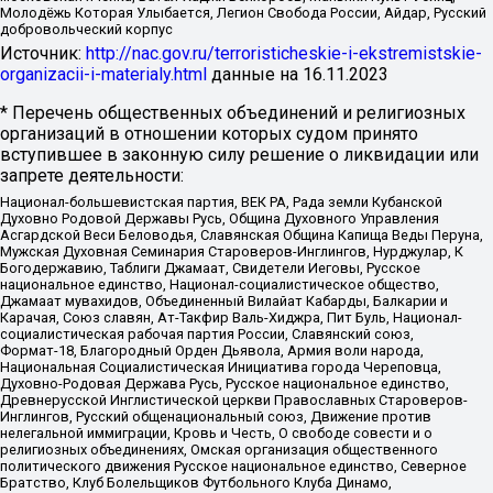
Молодёжь Которая Улыбается, Легион Свобода России, Айдар, Русский
добровольческий корпус
Источник:
http://nac.gov.ru/terroristicheskie-i-ekstremistskie-
organizacii-i-materialy.html
данные на
16.11.2023
* Перечень общественных объединений и религиозных
организаций в отношении которых судом принято
вступившее в законную силу решение о ликвидации или
запрете деятельности:
Национал-большевистская партия, ВЕК РА, Рада земли Кубанской
Духовно Родовой Державы Русь, Община Духовного Управления
Асгардской Веси Беловодья, Славянская Община Капища Веды Перуна,
Мужская Духовная Семинария Староверов-Инглингов, Нурджулар, К
Богодержавию, Таблиги Джамаат, Свидетели Иеговы, Русское
национальное единство, Национал-социалистическое общество,
Джамаат мувахидов, Объединенный Вилайат Кабарды, Балкарии и
Карачая, Союз славян, Ат-Такфир Валь-Хиджра, Пит Буль, Национал-
социалистическая рабочая партия России, Славянский союз,
Формат-18, Благородный Орден Дьявола, Армия воли народа,
Национальная Социалистическая Инициатива города Череповца,
Духовно-Родовая Держава Русь, Русское национальное единство,
Древнерусской Инглистической церкви Православных Староверов-
Инглингов, Русский общенациональный союз, Движение против
нелегальной иммиграции, Кровь и Честь, О свободе совести и о
религиозных объединениях, Омская организация общественного
политического движения Русское национальное единство, Северное
Братство, Клуб Болельщиков Футбольного Клуба Динамо,