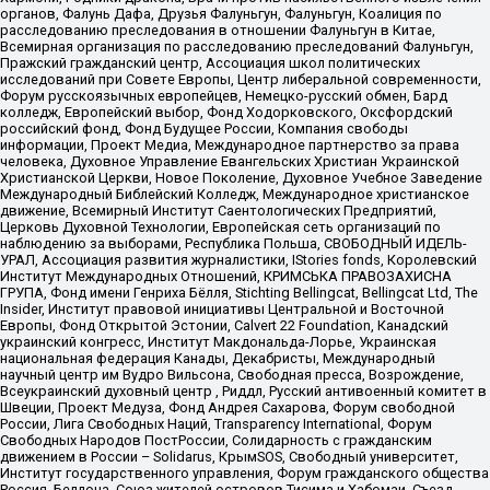
органов, Фалунь Дафа, Друзья Фалуньгун, Фалуньгун, Коалиция по
расследованию преследования в отношении Фалуньгун в Китае,
Всемирная организация по расследованию преследований Фалуньгун,
Пражский гражданский центр, Ассоциация школ политических
исследований при Совете Европы, Центр либеральной современности,
Форум русскоязычных европейцев, Немецко-русский обмен, Бард
колледж, Европейский выбор, Фонд Ходорковского, Оксфордский
российский фонд, Фонд Будущее России, Компания свободы
информации, Проект Медиа, Международное партнерство за права
человека, Духовное Управление Евангельских Христиан Украинской
Христианской Церкви, Новое Поколение, Духовное Учебное Заведение
Международный Библейский Колледж, Международное христианское
движение, Всемирный Институт Саентологических Предприятий,
Церковь Духовной Технологии, Европейская сеть организаций по
наблюдению за выборами, Республика Польша, СВОБОДНЫЙ ИДЕЛЬ-
УРАЛ, Ассоциация развития журналистики, IStories fonds, Королевский
Институт Международных Отношений, КРИМСЬКА ПРАВОЗАХИСНА
ГРУПА, Фонд имени Генриха Бёлля, Stichting Bellingcat, Bellingcat Ltd, The
Insider, Институт правовой инициативы Центральной и Восточной
Европы, Фонд Открытой Эстонии, Calvert 22 Foundation, Канадский
украинский конгресс, Институт Макдональда-Лорье, Украинская
национальная федерация Канады, Декабристы, Международный
научный центр им Вудро Вильсона, Свободная пресса, Возрождение,
Всеукраинский духовный центр , Риддл, Русский антивоенный комитет в
Швеции, Проект Медуза, Фонд Андрея Сахарова, Форум свободной
России, Лига Свободных Наций, Transparеncy International, Форум
Свободных Народов ПостРоссии, Солидарность с гражданским
движением в России – Solidarus, КрымSOS, Свободный университет,
Институт государственного управления, Форум гражданского общества
Россия, Беллона, Союз жителей островов Тисима и Хабомаи, Съезд