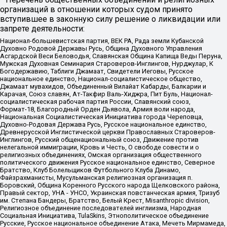
организаций в отношении которых судом принято
вступившее в законную силу решение о ликвидации или
запрете деятельности:
Национал-большевистская партия, ВЕК РА, Рада земли Кубанской
Духовно Родовой Державы Русь, Община Духовного Управления
Асгардской Веси Беловодья, Славянская Община Капища Веды Перуна,
Мужская Духовная Семинария Староверов-Инглингов, Нурджулар, К
Богодержавию, Таблиги Джамаат, Свидетели Иеговы, Русское
национальное единство, Национал-социалистическое общество,
Джамаат мувахидов, Объединенный Вилайат Кабарды, Балкарии и
Карачая, Союз славян, Ат-Такфир Валь-Хиджра, Пит Буль, Национал-
социалистическая рабочая партия России, Славянский союз,
Формат-18, Благородный Орден Дьявола, Армия воли народа,
Национальная Социалистическая Инициатива города Череповца,
Духовно-Родовая Держава Русь, Русское национальное единство,
Древнерусской Инглистической церкви Православных Староверов-
Инглингов, Русский общенациональный союз, Движение против
нелегальной иммиграции, Кровь и Честь, О свободе совести и о
религиозных объединениях, Омская организация общественного
политического движения Русское национальное единство, Северное
Братство, Клуб Болельщиков Футбольного Клуба Динамо,
Файзрахманисты, Мусульманская религиозная организация п.
Боровский, Община Коренного Русского народа Щелковского района,
Правый сектор, УНА - УНСО, Украинская повстанческая армия, Тризуб
им. Степана Бандеры, Братство, Белый Крест, Misanthropic division,
Религиозное объединение последователей инглиизма, Народная
Социальная Инициатива, TulaSkins, Этнополитическое объединение
Русские, Русское национальное объединение Атака, Мечеть Мирмамеда,