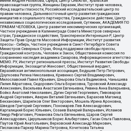
имени Андрея Рылькова, Сфера, Центр СИБАЛЬТ, Уральская
правозащитная группа, Женщины Евразии, Институт прав человека,
Фонд защиты гласности, Российский исследовательский центр по
правам человека, Дальневосточный центр развития гражданских
инициатив и социального партнерства, Гражданское действие, Центр
независимых социологических исследований, Сутяжник, АКАДЕМИЯ ПО
ПРАВАМ ЧЕЛОВЕКА, Центр развития некоммерческих организаций,
Частное учреждение в Калининграде Совета Министров северных
стран, Гражданское содействие, Трансперенси Интернешнл-Р, Центр
Защиты Прав Средств Массовой Информации, Институт развития
прессы - Сибирь, Частное учреждение в Санкт-Петербурге Совета
Министров Северных Стран, Фонд поддержки свободы прессы,
Гражданский контроль, Человек и Закон, Общественная комиссия по
сохранению наследия академика Сахарова, Информационное агентство
МЕМО. РУ, Институт региональной прессы, Институт Развития Свободы
Информации, Экозащита!-Женсовет, Общественный вердикт,
Евразийская антимонопольная ассоциация, Бедушев Петр Петрович,
Дзугкоева Регина Николаевна, Кривенко Сергей Владимирович,
Милославский Павел Юрьевич, Шнырова Ольга Вадимовна, Чанышева
Лилия Айратовна, Сидорович Ольга Борисовна, Туровский Александр
Алексеевич, Васильева Анастасия Евгеньевна, Ривина Анна Валерьевна,
Бойко Анатолий Николаевич, Дугин Сергей Георгиевич, Пивоваров
Андрей Сергеевич, Аверин Виталий Евгеньевич, Барахоев Магомед
Бекханович, Шарипков Олег Викторович, Мошель Ирина Ароновна,
Шведов Григорий Сергеевич, Пономарев Лев Александрович,
Каргалицкий Борис Юльевич, Созаев Валерий Валерьевич, Исламов
Тимур Рифгатович, Романова Ольга Евгеньевна, Щаров Сергей
Алексадрович, Цирульников Борис Альбертович, Гасан Ольга Павловна,
Паутов Юрий Анатольевич, Верховский Александр Маркович,
Пислакова-Паркер Марина Петровна, Кочеткова Татьяна