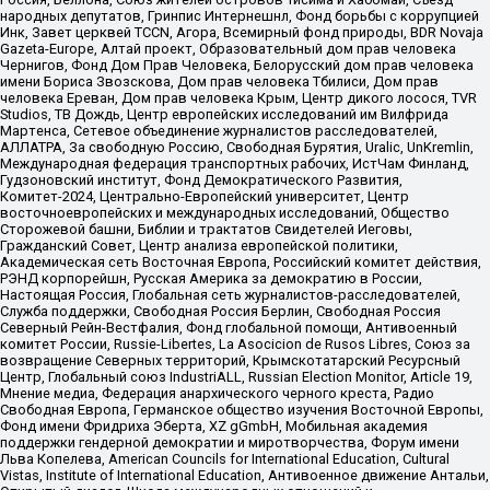
народных депутатов, Гринпис Интернешнл, Фонд борьбы с коррупцией
Инк, Завет церквей TCCN, Агора, Всемирный фонд природы, BDR Novaja
Gazeta-Europe, Алтай проект, Образовательный дом прав человека
Чернигов, Фонд Дом Прав Человека, Белорусский дом прав человека
имени Бориса Звозскова, Дом прав человека Тбилиси, Дом прав
человека Ереван, Дом прав человека Крым, Центр дикого лосося, TVR
Studios, ТВ Дождь, Центр европейских исследований им Вилфрида
Мартенса, Сетевое объединение журналистов расследователей,
АЛЛАТРА, За свободную Россию, Свободная Бурятия, Uralic, UnKremlin,
Международная федерация транспортных рабочих, ИстЧам Финланд,
Гудзоновский институт, Фонд Демократического Развития,
Комитет-2024, Центрально-Европейский университет, Центр
восточноевропейских и международных исследований, Общество
Сторожевой башни, Библии и трактатов Свидетелей Иеговы,
Гражданский Совет, Центр анализа европейской политики,
Академическая сеть Восточная Европа, Российский комитет действия,
РЭНД корпорейшн, Русская Америка за демократию в России,
Настоящая Россия, Глобальная сеть журналистов-расследователей,
Служба поддержки, Свободная Россия Берлин, Свободная Россия
Северный Рейн-Вестфалия, Фонд глобальной помощи, Антивоенный
комитет России, Russie-Libertes, La Asocicion de Rusos Libres, Союз за
возвращение Северных территорий, Крымскотатарский Ресурсный
Центр, Глобальный союз IndustriALL, Russian Election Monitor, Article 19,
Мнение медиа, Федерация анархического черного креста, Радио
Свободная Европа, Германское общество изучения Восточной Европы,
Фонд имени Фридриха Эберта, XZ gGmbH, Мобильная академия
поддержки гендерной демократии и миротворчества, Форум имени
Льва Копелева, American Councils for International Education, Cultural
Vistas, Institute of International Education, Антивоенное движение Антальи,