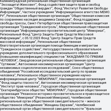
Калининградская региональная общественная организация "Экозащита!-Женсовет", Фонд содействия защите прав и свобод граждан "Общественный вердикт", Фонд "Институт Развития Свободы Информации", Частное учреждение "Информационное агентство МЕМО. РУ", Региональная общественная организация "Общественная комиссия по сохранению наследия академика Сахарова", Фонд поддержки свободы прессы, Санкт-Петербургская общественная правозащитная организация "Гражданский контроль", Межрегиональная общественная организация "Информационно-просветительский центр "Мемориал", Региональный Фонд "Центр Защиты Прав Средств Массовой Информации", с 05.12.2023 Фонд "Центр Защиты Прав Средств массовой информации", Региональная общественная благотворительная организация помощи беженцам и мигрантам "Гражданское содействие", Негосударственное образовательное учреждение дополнительного профессионального образования (повышение квалификации) специалистов "АКАДЕМИЯ ПО ПРАВАМ ЧЕЛОВЕКА", Свердловская региональная общественная организация "Сутяжник", Автономная некоммерческая организация "Центр независимых социологических исследований", Союз общественных объединений "Российский исследовательский центр по правам человека", Региональное общественное учреждение научно-информационный центр "МЕМОРИАЛ", Некоммерческая организация "Фонд защиты гласности", Автономная некоммерческая организация "Институт прав человека", Городская общественная организация "Екатеринбургское общество "МЕМОРИАЛ", Городская общественная организация "Рязанское историко-просветительское и правозащитное общество "Мемориал" (Рязанский Мемориал), Челябинский региональный орган общественной самодеятельности – женское общественное объединение "Женщины Евразии", Челябинский региональный орган общественной самодеятельности "Уральская правозащитная группа", Фонд содействия защите здоровья и социальной справедливости имени Андрея Рылькова, Автономная Некоммерческая Организация "Аналитический Центр Юрия Левады", Автономная некоммерческая организация социальной поддержки населения "Проект Апрель", Региональная общественная организация помощи женщинам и детям, находящимся в кризисной ситуации "Информационно-методический центр "Анна", Фонд содействия развитию массовых коммуникаций и правовому просвещению "Так-так-Так", Фонд содействия устойчивому развитию "Серебряная тайга", Свердловский региональный общественный фонд социальных проектов "Новое время", "Idel.Реалии", Кавказ.Реалии, Крым.Реалии, Телеканал Настоящее Время, Татаро-башкирская служба Радио Свобода (Azatliq Radiosi), Радио Свободная Европа/Радио Свобода (PCE/PC), "Сибирь.Реалии", "Фактограф", Благотворительный фонд помощи осужденным и их семьям, Автономная некоммерческая организация "Институт глобализации и социальных движений", Фонд "В защиту прав заключенных", Частное учреждение "Центр поддержки и содействия развитию средств массовой информации", Пензенский региональный общественный благотворительный фонд "Гражданский союз", "Север.Реалии", Некоммерческая организация Фонд "Правовая инициатива", Общество с ограниченной ответственностью "Радио Свободная Европа/Радио Свобода", Чешское информационное агентство "MEDIUM-ORIENT", Красноярская региональная общественная организация "Мы против СПИДа", Камалягин Денис Николаевич, Маркелов Сергей Евгеньевич, Пономарев Лев Александрович, Савицкая Людмила Алексеевна, Автономная некоммерческая организация "Центр по работе с проблемой насилия "НАСИЛИЮ.НЕТ", Межрегиональный профессиональный союз работников здравоохранения "Альянс врачей", Юридическое лицо, зарегистрированное в Латвийской Республике, SIA "Medusa Project" (регистрационный номер 40103797863, дата регистрации 10.06.2014), Некоммерческая организация "Фонд по борьбе с коррупцией", Автономная некоммерческая организация "Институт права и публичной политики", Баданин Роман Сергеевич, Гликин Максим Александрович, Железнова Мария Михайловна, Лукьянова Юлия Сергеевна, Маетная Елизавета Витальевна, Маняхин Петр Борисович, Чуракова Ольга Владимировна, Ярош Юлия Петровна, Юридическое лицо "The Insider SIA", зарегистрированное в Риге, Латвийская Республика (дата регистрации 26.06.2015), являющееся администратором доменного имени интернет-издания "The Insider SIA", https://theins.ru, Постернак Алексей Евгеньевич, Рубин Михаил Аркадьевич, Анин Роман Александрович, Юридическое лицо Istories fonds, зарегистрированное в Латвийской Республике (регистрационный номер 50008295751, дата регистрации 24.02.2020), Великовский Дмитрий Александрович, Долинина Ирина Николаевна, Мароховская Алеся Алексеевна, Шлейнов Роман Юрьевич, Шмагун Олеся Валентиновна, Общество с ограниченной ответственностью "Альтаир 2021", Общество с ограниченной ответственностью "Вега 2021", Общество с ограниченной ответственностью "Главный редактор 2021", Общество с ограниченной ответственностью "Ромашки монолит", Важенков Артем Валерьевич, Ивановская областная общественная организация "Центр гендерных исследований", Гурман Юрий Альбертович, Медиапроект "ОВД-Инфо", Егоров Владимир Владимирович, Жилинский Владимир Александрович, Общество с ограниченной ответственностью "ЗП", Иванова София Юрьевна, Карезина Инна Павловна, Кильтау Екатерина Викторовна, Петров Алексей Викторович, Пискунов Сергей Евгеньевич, Смирнов Сергей Сергеевич, Тихонов Михаил Сергеевич, Общество с ограниченной ответственностью "ЖУРНАЛИСТ-ИНОСТРАННЫЙ АГЕНТ", Арапова Галина Юрьевна, Вольтская Татьяна Анатольевна, Американская компания "Mason G.E.S. Anonymous Foundation" (США), являющаяся владельцем интернет-издания https://mnews.world/, Компания "Stichting Bellingcat", зарегистрированная в Нидерландах (дата регистрации 11.07.2018), Захаров Андрей Вячеславович, Клепиковская Екатерина Дмитриевна, Общество с ограниченной ответственностью "МЕМО", Перл Роман Александрович, Симонов Евгений Алексеевич, Соловьева Елена Анатольевна, Сотников Даниил Владимирович, Сурначева Елизавета Дмитриевна, Автономная некоммерческая организация по защите прав человека и информированию населения "Якутия – Наше Мнение", Общество с ограниченной ответственностью "Москоу диджитал медиа", с 26.01.2023 Общество с ограниченной ответственностью "Чайка Белые сады", Ветошкина Валерия Валерьевна, Заговора Максим Александрович, Межрегиональное общественное движение "Российская ЛГБТ - сеть", Оленичев Максим Владимирович, Павлов Иван Юрьевич, Скворцова Елена Сергеевна, Общество с ограниченной ответственностью "Как бы инагент", Кочетков Игорь Викторович, Общество с ограниченной ответственностью "Честные выборы", Еланчик Олег Александрович, Общество с ограниченной ответственностью "Нобелевский призыв", Гималова Регина Эмилевна, Григорьев Андрей Валерьевич, Григорьева Алина Александровна, Ассоциация по содействию защите прав призывников, альтернативнослужащих и военнослужащих "Правозащитная группа "Гражданин.Армия.Право", Хисамова Регина Фаритовна, Автономная некоммерческая организация по реализации социально-правовых программ "Лилит", Дальневосточное общественное движение "Маяк", Санкт-Петербургская ЛГБТ-инициативная группа "Выход", Инициативная группа ЛГБТ+ "Реверс", Алексеев Андрей Викторович, Бекбулатова Таисия Львовна, Беляев Иван Михайлович, Владыкина Елена Сергеевна, Гельман Марат Александрович, Никульшина Вероника Юрьевна, Толоконникова Надежда Андреевна, Шендерович Виктор Анатольевич, Общество с ограниченной ответственностью "Данное сообщение", Общество с ограниченной ответственностью Издательский дом "Новая глава", Айнбиндер Александра Александровна, Московский комьюнити-центр для ЛГБТ+инициатив, Благотворительный фонд развития филантропии, Deutsche Welle (Германия, Kurt-Schumacher-Strasse 3, 53113 Bonn), Борзунова Мария Михайловна, Воробьев Виктор Викторович, Голубева Анна Львовна, Константинова Алла Михайловна, Малкова Ирина Владимировна, Мурадов Мурад Абдулгалимович, Осетинская Елизавета Николаевна, Понасенков Евгений Николаевич, Ганапольский Матвей Юрьевич, Киселев Евгений Алексеевич, Борухович Ирина Григорьевна, Дремин Иван Тимофеевич, Дубровский Дмитрий Викторович, Красноярская региональная общественная организация поддержки и развития альтернативных образовательных технологий и межкультурных коммуникаций "ИНТЕРРА", Маяковская Екатерина Алексеевна, Фейгин Марк Захарович, Филимонов Андрей Викторович, Дзугкоева Регина Николаевна, Доброхотов Роман Александрович, Дудь Юрий Александрович, Елкин Сергей Владимирович, Кругликов Кирилл Игоревич, Сабунаева Мария Леонидовна, Семенов Алексей Владимирович, Шаинян Карен Багратович, Шульман Екатерина Михайловна, Асафьев Артур Валерьевич, Вахштайн Виктор Семенович, Венедиктов Алексей Алексеевич, Лушникова Екатерина Евгеньевна, Волков Леонид Михайлович, Невзоров Александр Глебович, Пархоменко Сергей Борисович, Сироткин Ярослав Николаевич, Кара-Мурза Владимир Владимирович, Баранова Наталья Владимировна, Гозман Леонид Яковлевич, Кагарлицкий Борис Юльевич, Климарев Михаил Валерьевич, Милов Владимир Станиславович, Автономная некоммерческая организация Краснодарский центр современного искусства "Типография", Моргенштерн Алишер Тагирович, Соболь Любовь Эдуардовна, Общество с ограниченной ответственностью "ЛИЗА НОРМ", Каспаров Гарри Кимович, Ходорковский Михаил Борисович, Общество с ограниченной ответственностью "Апрельские тезисы", Данилович Ирина Брониславовна, Кашин Олег Владимирович, Петров Николай Владимирович, Пивоваров Алексей Владимирович, Соколов Михаил Владимирович, Цветкова Юлия Владимировна, Чичваркин Евгений Александрович, Комитет против пыток/Команда против пыток, Общество с ограниченной ответственностью "Первый научный", Общество с ограниченной ответственностью "Вертолет и ко", Белоцерковская Вероника Борисовна, Кац Максим Евгеньевич, Лазарева Татьяна Юрьевна, Шаведдинов Руслан Табризович, Яшин Илья Валерьевич, Общество с ограниченной ответственностью "Иноагент ААВ", Алешковский Дмитрий Петрович, Альбац Евгения Марковна, Быков Дмитрий Львович, Галямина Юлия Евгеньевна, Лойко Сергей Леонидович, Мартынов Кирилл Константинович, Медведев Сергей Александрович, Крашенинников Федор Геннадиевич, Гордеева Катерина Вл