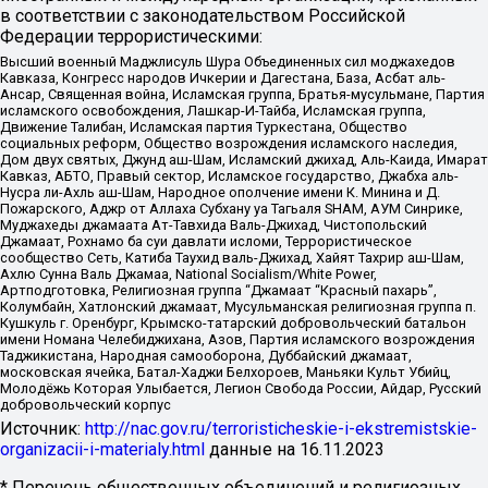
в соответствии с законодательством Российской
Федерации террористическими:
Высший военный Маджлисуль Шура Объединенных сил моджахедов
Кавказа, Конгресс народов Ичкерии и Дагестана, База, Асбат аль-
Ансар, Священная война, Исламская группа, Братья-мусульмане, Партия
исламского освобождения, Лашкар-И-Тайба, Исламская группа,
Движение Талибан, Исламская партия Туркестана, Общество
социальных реформ, Общество возрождения исламского наследия,
Дом двух святых, Джунд аш-Шам, Исламский джихад, Аль-Каида, Имарат
Кавказ, АБТО, Правый сектор, Исламское государство, Джабха аль-
Нусра ли-Ахль аш-Шам, Народное ополчение имени К. Минина и Д.
Пожарского, Аджр от Аллаха Субхану уа Тагьаля SHAM, АУМ Синрике,
Муджахеды джамаата Ат-Тавхида Валь-Джихад, Чистопольский
Джамаат, Рохнамо ба суи давлати исломи, Террористическое
сообщество Сеть, Катиба Таухид валь-Джихад, Хайят Тахрир аш-Шам,
Ахлю Сунна Валь Джамаа, National Socialism/White Power,
Артподготовка, Религиозная группа “Джамаат “Красный пахарь”,
Колумбайн, Хатлонский джамаат, Мусульманская религиозная группа п.
Кушкуль г. Оренбург, Крымско-татарский добровольческий батальон
имени Номана Челебиджихана, Азов, Партия исламского возрождения
Таджикистана, Народная самооборона, Дуббайский джамаат,
московская ячейка, Батал-Хаджи Белхороев, Маньяки Культ Убийц,
Молодёжь Которая Улыбается, Легион Свобода России, Айдар, Русский
добровольческий корпус
Источник:
http://nac.gov.ru/terroristicheskie-i-ekstremistskie-
organizacii-i-materialy.html
данные на
16.11.2023
* Перечень общественных объединений и религиозных