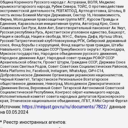
Община Коренного Русского народа г. Астрахани, ВОЛЯ, Меджлис
крымскотатарского народа, Рубеж Севера, ТОЙС, О противодействии
экстремистской деятельности, РЕВТАТПОД, Артподготовка, Штольц, В
честь иконы Божией Матери Державная, Сектор 16, Независимость,
Фирма, Молодежная правозащитная группа МПГ, Курсом Правды и
Единения, Каракольская инициативная группа, Автоград Крю, Союз
Славянских Сил Руси, Алля-Аят, Благотворительный пансионат Ак Умут,
Русская республика Русь, Арестантское уголовное единство, Башкорт,
Нация и свобода, Нация и свобода, W.H.С., Фалунь Дафа, Иртыш Ultras,
Русский Патриотический клуб-Новокузнецк/РПК, Сибирский державный
союз, Фонд борьбы с коррупцией, Фонд защиты прав граждан, Штабы
Навального, Совет граждан СССР Прикубанского округа г. Краснодара,
Мужское государство, Народное объединение русского движения,
Народное движение Адат, Народный совет граждан РСФСР СССР
Архангельской области, Проект Штурм, Граждане СССР, Держава Союз
Советских Светлых Родов, Совет Советских Социалистических Районов,
Meta Platforms Inc, Facebook, Instagram, WhatsApp, СИЧ-С14,
Добровольческое Движение Организации украинских националистов,
Черный Комитет, Татарстанское Региональное Всетатарское
общественное движение, Невоград, Молодежное Демократическое
Движение Весна, Верховный Совет Татарской Автономной Советской
Социалистической Республики, Конгресс ойрат-калмыцкого народа,
Исполнительный комитет совета народных депутатов Красноярского
края, Этническое национальное объединение, ЛГБТ, Я.МЫ Сергей Фургал
Источник:
https://minjust.gov.ru/ru/documents/7822/
данные
на
03.05.2024
* Реестр иностранных агентов: