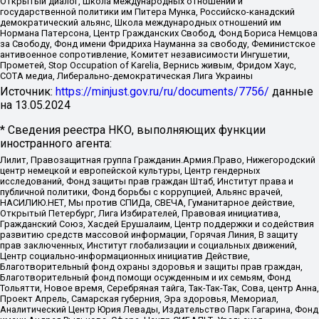
Открытый диалог, Школа международных отношений и
государственной политики им Питера Мунка, Российско-канадский
демократический альянс, Школа международных отношений им
Нормана Патерсона, Центр Гражданских Свобод, Фонд Бориса Немцова
за Свободу, Фонд имени Фридриха Науманна за свободу, Феминистское
антивоенное сопротивление, Комитет независимости Ингушетии,
Прометей, Stop Occupation of Karelia, Вернись живым, Фридом Хаус,
СОТА медиа, Либерально-демократическая Лига Украины
Источник:
https://minjust.gov.ru/ru/documents/7756/
данные
на
13.05.2024
* Сведения реестра НКО, выполняющих функции
иностранного агента:
Лилит, Правозащитная группа Гражданин.Армия.Право, Нижегородский
центр немецкой и европейской культуры, Центр гендерных
исследований, Фонд защиты прав граждан Штаб, Институт права и
публичной политики, Фонд борьбы с коррупцией, Альянс врачей,
НАСИЛИЮ.НЕТ, Мы против СПИДа, СВЕЧА, Гуманитарное действие,
Открытый Петербург, Лига Избирателей, Правовая инициатива,
Гражданский Союз, Хасдей Ерушалаим, Центр поддержки и содействия
развитию средств массовой информации, Горячая Линия, В защиту
прав заключенных, Институт глобализации и социальных движений,
Центр социально-информационных инициатив Действие,
Благотворительный фонд охраны здоровья и защиты прав граждан,
Благотворительный фонд помощи осужденным и их семьям, Фонд
Тольятти, Новое время, Серебряная тайга, Так-Так-Так, Сова, центр Анна,
Проект Апрель, Самарская губерния, Эра здоровья, Мемориал,
Аналитический Центр Юрия Левады, Издательство Парк Гагарина, Фонд