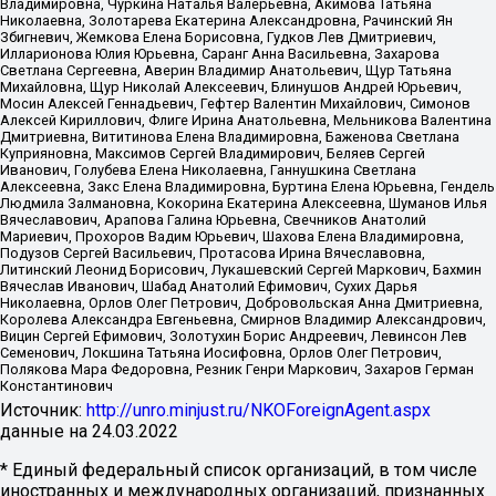
Владимировна, Чуркина Наталья Валерьевна, Акимова Татьяна
Николаевна, Золотарева Екатерина Александровна, Рачинский Ян
Збигневич, Жемкова Елена Борисовна, Гудков Лев Дмитриевич,
Илларионова Юлия Юрьевна, Саранг Анна Васильевна, Захарова
Светлана Сергеевна, Аверин Владимир Анатольевич, Щур Татьяна
Михайловна, Щур Николай Алексеевич, Блинушов Андрей Юрьевич,
Мосин Алексей Геннадьевич, Гефтер Валентин Михайлович, Симонов
Алексей Кириллович, Флиге Ирина Анатольевна, Мельникова Валентина
Дмитриевна, Вититинова Елена Владимировна, Баженова Светлана
Куприяновна, Максимов Сергей Владимирович, Беляев Сергей
Иванович, Голубева Елена Николаевна, Ганнушкина Светлана
Алексеевна, Закс Елена Владимировна, Буртина Елена Юрьевна, Гендель
Людмила Залмановна, Кокорина Екатерина Алексеевна, Шуманов Илья
Вячеславович, Арапова Галина Юрьевна, Свечников Анатолий
Мариевич, Прохоров Вадим Юрьевич, Шахова Елена Владимировна,
Подузов Сергей Васильевич, Протасова Ирина Вячеславовна,
Литинский Леонид Борисович, Лукашевский Сергей Маркович, Бахмин
Вячеслав Иванович, Шабад Анатолий Ефимович, Сухих Дарья
Николаевна, Орлов Олег Петрович, Добровольская Анна Дмитриевна,
Королева Александра Евгеньевна, Смирнов Владимир Александрович,
Вицин Сергей Ефимович, Золотухин Борис Андреевич, Левинсон Лев
Семенович, Локшина Татьяна Иосифовна, Орлов Олег Петрович,
Полякова Мара Федоровна, Резник Генри Маркович, Захаров Герман
Константинович
Источник:
http://unro.minjust.ru/NKOForeignAgent.aspx
данные на
24.03.2022
* Единый федеральный список организаций, в том числе
иностранных и международных организаций, признанных