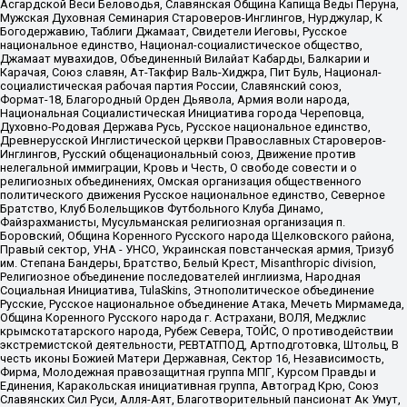
Асгардской Веси Беловодья, Славянская Община Капища Веды Перуна,
Мужская Духовная Семинария Староверов-Инглингов, Нурджулар, К
Богодержавию, Таблиги Джамаат, Свидетели Иеговы, Русское
национальное единство, Национал-социалистическое общество,
Джамаат мувахидов, Объединенный Вилайат Кабарды, Балкарии и
Карачая, Союз славян, Ат-Такфир Валь-Хиджра, Пит Буль, Национал-
социалистическая рабочая партия России, Славянский союз,
Формат-18, Благородный Орден Дьявола, Армия воли народа,
Национальная Социалистическая Инициатива города Череповца,
Духовно-Родовая Держава Русь, Русское национальное единство,
Древнерусской Инглистической церкви Православных Староверов-
Инглингов, Русский общенациональный союз, Движение против
нелегальной иммиграции, Кровь и Честь, О свободе совести и о
религиозных объединениях, Омская организация общественного
политического движения Русское национальное единство, Северное
Братство, Клуб Болельщиков Футбольного Клуба Динамо,
Файзрахманисты, Мусульманская религиозная организация п.
Боровский, Община Коренного Русского народа Щелковского района,
Правый сектор, УНА - УНСО, Украинская повстанческая армия, Тризуб
им. Степана Бандеры, Братство, Белый Крест, Misanthropic division,
Религиозное объединение последователей инглиизма, Народная
Социальная Инициатива, TulaSkins, Этнополитическое объединение
Русские, Русское национальное объединение Атака, Мечеть Мирмамеда,
Община Коренного Русского народа г. Астрахани, ВОЛЯ, Меджлис
крымскотатарского народа, Рубеж Севера, ТОЙС, О противодействии
экстремистской деятельности, РЕВТАТПОД, Артподготовка, Штольц, В
честь иконы Божией Матери Державная, Сектор 16, Независимость,
Фирма, Молодежная правозащитная группа МПГ, Курсом Правды и
Единения, Каракольская инициативная группа, Автоград Крю, Союз
Славянских Сил Руси, Алля-Аят, Благотворительный пансионат Ак Умут,