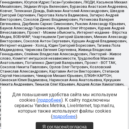
Для повышения удобства сайта мы используем
cookies (
подробнее
). К сайту подключены
сервисы Yandex.Metrika, LiveInternet, top.mail.ru,
которые также используют файлы cookies
(
подробнее
).
Источник:
https://minjust.gov.ru/uploaded/files/reestr-
Я согласен/согласна