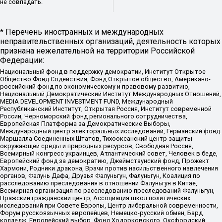
не совпадать.
* Перечень иностранных и международных
неправительственных организаций, деятельность которых
признана нежелательной на территории Российской
Федерации:
Национальный фонд в поддержку демократии, Институт Открытое
Общество Фонд Содействия, Фонд Открытое общество, Американо-
российский фонд по экономическому и правовому развитию,
Национальный Демократический Институт Международных Отношений,
MEDIA DEVELOPMENT INVESTMENT FUND, Международный
Республиканский Институт, Открытая Россия, Институт современной
России, Черноморский фонд регионального сотрудничества,
Европейская Платформа за Демократические Выборы,
Международный центр электоральных исследований, Германский фонд
Маршалла Соединенных Штатов, Тихоокеанский центр защиты
окружающей среды и природных ресурсов, Свободная Россия,
Всемирный конгресс украинцев, Атлантический совет, Человек в беде,
Европейский фонд за демократию, Джеймстаунский фонд, Прожект
Хармони, Родники дракона, Врачи против насильственного извлечения
органов, Фалунь Дафа, Друзья Фалуньгун, Фалуньгун, Коалиция по
расследованию преследования в отношении Фалуньгун в Китае,
Всемирная организация по расследованию преследований Фалуньгун,
Пражский гражданский центр, Ассоциация школ политических
исследований при Совете Европы, Центр либеральной современности,
Форум русскоязычных европейцев, Немецко-русский обмен, Бард
колледж, Европейский выбор, Фонд Ходорковского, Оксфордский