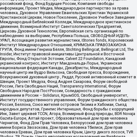
российский фонд, Фонд Будущее России, Компания свободы
информации, Проект Медиа, Международное партнерство за права
человека, Духовное Управление Евангельских Христиан Украинской
Христианской Церкви, Новое Поколение, Духовное Учебное Заведение
Международный Библейский Колледж, Международное христианское
движение, Всемирный Институт Саентологических Предприятий,
Церковь Духовной Технологии, Европейская сеть организаций по
наблюдению за выборами, Республика Польша, СВОБОДНЫЙ ИДЕЛЬ-
УРАЛ, Ассоциация развития журналистики, IStories fonds, Королевский
Институт Международных Отношений, КРИМСЬКА ПРАВОЗАХИСНА
ГРУПА, Фонд имени Генриха Бёлля, Stichting Bellingcat, Bellingcat Ltd, The
Insider, Институт правовой инициативы Центральной и Восточной
Европы, Фонд Открытой Эстонии, Calvert 22 Foundation, Канадский
украинский конгресс, Институт Макдональда-Лорье, Украинская
национальная федерация Канады, Декабристы, Международный
научный центр им Вудро Вильсона, Свободная пресса, Возрождение,
Всеукраинский духовный центр , Риддл, Русский антивоенный комитет в
Швеции, Проект Медуза, Фонд Андрея Сахарова, Форум свободной
России, Лига Свободных Наций, Transparеncy International, Форум
Свободных Народов ПостРоссии, Солидарность с гражданским
движением в России – Solidarus, КрымSOS, Свободный университет,
Институт государственного управления, Форум гражданского общества
Россия, Беллона, Союз жителей островов Тисима и Хабомаи, Съезд
народных депутатов, Гринпис Интернешнл, Фонд борьбы с коррупцией
Инк, Завет церквей TCCN, Агора, Всемирный фонд природы, BDR Novaja
Gazeta-Europe, Алтай проект, Образовательный дом прав человека
Чернигов, Фонд Дом Прав Человека, Белорусский дом прав человека
имени Бориса Звозскова, Дом прав человека Тбилиси, Дом прав
человека Ереван, Дом прав человека Крым, Центр дикого лосося, TVR
Studios, ТВ Дождь, Центр европейских исследований им Вилфрида