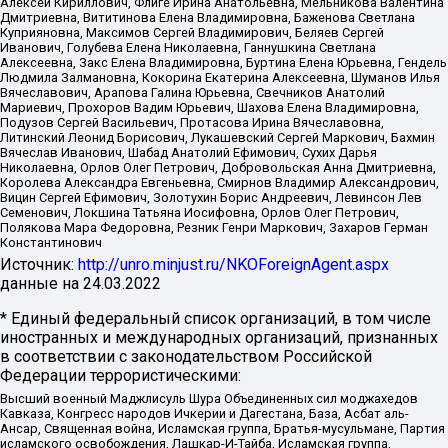
Алексей Кириллович, Флиге Ирина Анатольевна, Мельникова Валентина
Дмитриевна, Вититинова Елена Владимировна, Баженова Светлана
Куприяновна, Максимов Сергей Владимирович, Беляев Сергей
Иванович, Голубева Елена Николаевна, Ганнушкина Светлана
Алексеевна, Закс Елена Владимировна, Буртина Елена Юрьевна, Гендель
Людмила Залмановна, Кокорина Екатерина Алексеевна, Шуманов Илья
Вячеславович, Арапова Галина Юрьевна, Свечников Анатолий
Мариевич, Прохоров Вадим Юрьевич, Шахова Елена Владимировна,
Подузов Сергей Васильевич, Протасова Ирина Вячеславовна,
Литинский Леонид Борисович, Лукашевский Сергей Маркович, Бахмин
Вячеслав Иванович, Шабад Анатолий Ефимович, Сухих Дарья
Николаевна, Орлов Олег Петрович, Добровольская Анна Дмитриевна,
Королева Александра Евгеньевна, Смирнов Владимир Александрович,
Вицин Сергей Ефимович, Золотухин Борис Андреевич, Левинсон Лев
Семенович, Локшина Татьяна Иосифовна, Орлов Олег Петрович,
Полякова Мара Федоровна, Резник Генри Маркович, Захаров Герман
Константинович
Источник:
http://unro.minjust.ru/NKOForeignAgent.aspx
данные на
24.03.2022
* Единый федеральный список организаций, в том числе
иностранных и международных организаций, признанных
в соответствии с законодательством Российской
Федерации террористическими:
Высший военный Маджлисуль Шура Объединенных сил моджахедов
Кавказа, Конгресс народов Ичкерии и Дагестана, База, Асбат аль-
Ансар, Священная война, Исламская группа, Братья-мусульмане, Партия
исламского освобождения, Лашкар-И-Тайба, Исламская группа,