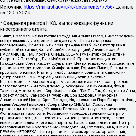
СОТА медиа, Либерально-демократическая Лига Украины
Источник:
https://minjust.gov.ru/ru/documents/7756/
данные
на
13.05.2024
* Сведения реестра НКО, выполняющих функции
иностранного агента:
Лилит, Правозащитная группа Гражданин.Армия.Право, Нижегородский
центр немецкой и европейской культуры, Центр гендерных
исследований, Фонд защиты прав граждан Штаб, Институт права и
публичной политики, Фонд борьбы с коррупцией, Альянс врачей,
НАСИЛИЮ.НЕТ, Мы против СПИДа, СВЕЧА, Гуманитарное действие,
Открытый Петербург, Лига Избирателей, Правовая инициатива,
Гражданский Союз, Хасдей Ерушалаим, Центр поддержки и содействия
развитию средств массовой информации, Горячая Линия, В защиту
прав заключенных, Институт глобализации и социальных движений,
Центр социально-информационных инициатив Действие,
Благотворительный фонд охраны здоровья и защиты прав граждан,
Благотворительный фонд помощи осужденным и их семьям, Фонд
Тольятти, Новое время, Серебряная тайга, Так-Так-Так, Сова, центр Анна,
Проект Апрель, Самарская губерния, Эра здоровья, Мемориал,
Аналитический Центр Юрия Левады, Издательство Парк Гагарина, Фонд
имени Андрея Рылькова, Сфера, Центр СИБАЛЬТ, Уральская
правозащитная группа, Женщины Евразии, Институт прав человека,
Фонд защиты гласности, Российский исследовательский центр по
правам человека, Дальневосточный центр развития гражданских
инициатив и социального партнерства, Гражданское действие, Центр
независимых социологических исследований, Сутяжник, АКАДЕМИЯ ПО
ПРАВАМ ЧЕЛОВЕКА, Центр развития некоммерческих организаций,