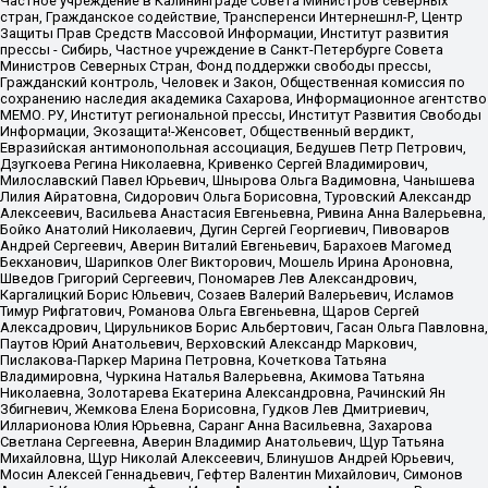
Частное учреждение в Калининграде Совета Министров северных
стран, Гражданское содействие, Трансперенси Интернешнл-Р, Центр
Защиты Прав Средств Массовой Информации, Институт развития
прессы - Сибирь, Частное учреждение в Санкт-Петербурге Совета
Министров Северных Стран, Фонд поддержки свободы прессы,
Гражданский контроль, Человек и Закон, Общественная комиссия по
сохранению наследия академика Сахарова, Информационное агентство
МЕМО. РУ, Институт региональной прессы, Институт Развития Свободы
Информации, Экозащита!-Женсовет, Общественный вердикт,
Евразийская антимонопольная ассоциация, Бедушев Петр Петрович,
Дзугкоева Регина Николаевна, Кривенко Сергей Владимирович,
Милославский Павел Юрьевич, Шнырова Ольга Вадимовна, Чанышева
Лилия Айратовна, Сидорович Ольга Борисовна, Туровский Александр
Алексеевич, Васильева Анастасия Евгеньевна, Ривина Анна Валерьевна,
Бойко Анатолий Николаевич, Дугин Сергей Георгиевич, Пивоваров
Андрей Сергеевич, Аверин Виталий Евгеньевич, Барахоев Магомед
Бекханович, Шарипков Олег Викторович, Мошель Ирина Ароновна,
Шведов Григорий Сергеевич, Пономарев Лев Александрович,
Каргалицкий Борис Юльевич, Созаев Валерий Валерьевич, Исламов
Тимур Рифгатович, Романова Ольга Евгеньевна, Щаров Сергей
Алексадрович, Цирульников Борис Альбертович, Гасан Ольга Павловна,
Паутов Юрий Анатольевич, Верховский Александр Маркович,
Пислакова-Паркер Марина Петровна, Кочеткова Татьяна
Владимировна, Чуркина Наталья Валерьевна, Акимова Татьяна
Николаевна, Золотарева Екатерина Александровна, Рачинский Ян
Збигневич, Жемкова Елена Борисовна, Гудков Лев Дмитриевич,
Илларионова Юлия Юрьевна, Саранг Анна Васильевна, Захарова
Светлана Сергеевна, Аверин Владимир Анатольевич, Щур Татьяна
Михайловна, Щур Николай Алексеевич, Блинушов Андрей Юрьевич,
Мосин Алексей Геннадьевич, Гефтер Валентин Михайлович, Симонов