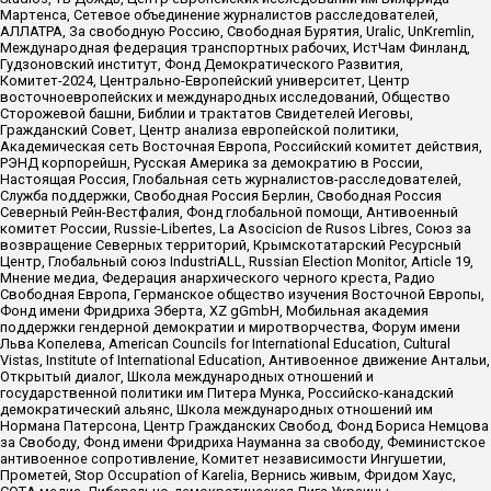
Мартенса, Сетевое объединение журналистов расследователей,
АЛЛАТРА, За свободную Россию, Свободная Бурятия, Uralic, UnKremlin,
Международная федерация транспортных рабочих, ИстЧам Финланд,
Гудзоновский институт, Фонд Демократического Развития,
Комитет-2024, Центрально-Европейский университет, Центр
восточноевропейских и международных исследований, Общество
Сторожевой башни, Библии и трактатов Свидетелей Иеговы,
Гражданский Совет, Центр анализа европейской политики,
Академическая сеть Восточная Европа, Российский комитет действия,
РЭНД корпорейшн, Русская Америка за демократию в России,
Настоящая Россия, Глобальная сеть журналистов-расследователей,
Служба поддержки, Свободная Россия Берлин, Свободная Россия
Северный Рейн-Вестфалия, Фонд глобальной помощи, Антивоенный
комитет России, Russie-Libertes, La Asocicion de Rusos Libres, Союз за
возвращение Северных территорий, Крымскотатарский Ресурсный
Центр, Глобальный союз IndustriALL, Russian Election Monitor, Article 19,
Мнение медиа, Федерация анархического черного креста, Радио
Свободная Европа, Германское общество изучения Восточной Европы,
Фонд имени Фридриха Эберта, XZ gGmbH, Мобильная академия
поддержки гендерной демократии и миротворчества, Форум имени
Льва Копелева, American Councils for International Education, Cultural
Vistas, Institute of International Education, Антивоенное движение Антальи,
Открытый диалог, Школа международных отношений и
государственной политики им Питера Мунка, Российско-канадский
демократический альянс, Школа международных отношений им
Нормана Патерсона, Центр Гражданских Свобод, Фонд Бориса Немцова
за Свободу, Фонд имени Фридриха Науманна за свободу, Феминистское
антивоенное сопротивление, Комитет независимости Ингушетии,
Прометей, Stop Occupation of Karelia, Вернись живым, Фридом Хаус,