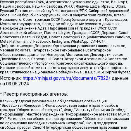
Русская республика Русь, Арестантское уголовное единство, Башкорт,
Нация и свобода, Нация и свобода, W.H.С., Фалунь Дафа, Иртыш Ultras,
Русский Патриотический клуб-Новокузнецк/РПК, Сибирский державный
союз, Фонд борьбы с коррупцией, Фонд защиты прав граждан, Штабы
Навального, Совет граждан СССР Прикубанского округа г. Краснодара,
Мужское государство, Народное объединение русского движения,
Народное движение Адат, Народный совет граждан РСФСР СССР
Архангельской области, Проект Штурм, Граждане СССР, Держава Союз
Советских Светлых Родов, Совет Советских Социалистических Районов,
Meta Platforms Inc, Facebook, Instagram, WhatsApp, СИЧ-С14,
Добровольческое Движение Организации украинских националистов,
Черный Комитет, Татарстанское Региональное Всетатарское
общественное движение, Невоград, Молодежное Демократическое
Движение Весна, Верховный Совет Татарской Автономной Советской
Социалистической Республики, Конгресс ойрат-калмыцкого народа,
Исполнительный комитет совета народных депутатов Красноярского
края, Этническое национальное объединение, ЛГБТ, Я.МЫ Сергей Фургал
Источник:
https://minjust.gov.ru/ru/documents/7822/
данные
на
03.05.2024
* Реестр иностранных агентов:
Калининградская региональная общественная организация "Экозащита!-Женсовет", Фонд содействия защите прав и свобод граждан "Общественный вердикт", Фонд "Институт Развития Свободы Информации", Частное учреждение "Информационное агентство МЕМО. РУ", Региональная общественная организация "Общественная комиссия по сохранению наследия академика Сахарова", Фонд поддержки свободы прессы, Санкт-Петербургская общественная правозащитная организация "Гражданский контроль", Межрегиональная общественная организация "Информационно-просветительский центр "Мемориал", Региональный Фонд "Центр Защиты Прав Средств Массовой Информации", с 05.12.2023 Фонд "Центр Защиты Прав Средств массовой информации", Региональная общественная благотворительная организация помощи беженцам и мигрантам "Гражданское содействие", Негосударственное образовательное учреждение дополнительного профессионального образования (повышение квалификации) специалистов "АКАДЕМИЯ ПО ПРАВАМ ЧЕЛОВЕКА", Свердловская региональная общественная организация "Сутяжник", Автономная некоммерческая организация "Центр независимых социологических исследований", Союз общественных объединений "Российский исследовательский центр по правам человека", Региональное общественное учреждение научно-информационный центр "МЕМОРИАЛ", Некоммерческая организация "Фонд защиты гласности", Автономная некоммерческая организация "Институт прав человека", Городская общественная организация "Екатеринбургское общество "МЕМОРИАЛ", Городская общественная организация "Рязанское историко-просветительское и правозащитное общество "Мемориал" (Рязанский Мемориал), Челябинский региональный орган общественной самодеятельности – женское общественное объединение "Женщины Евразии", Челябинский региональный орган общественной самодеятельности "Уральская правозащитная группа", Фонд содействия защите здоровья и социальной справедливости имени Андрея Рылькова, Автономная Некоммерческая Организация "Аналитический Центр Юрия Левады", Автономная некоммерческая организация социальной поддержки населения "Проект Апрель", Региональная общественная организация помощи женщинам и детям, находящимся в кризисной ситуации "Информационно-методический центр "Анна", Фонд содействия развитию массовых коммуникаций и правовому просвещению "Так-так-Так", Фонд содействия устойчивому развитию "Серебряная тайга", Свердловский региональный общественный фонд социальных проектов "Новое время", "Idel.Реалии", Кавказ.Реалии, Крым.Реалии, Телеканал Настоящее Время, Татаро-башкирская служба Радио Свобода (Azatliq Radiosi), Радио Свободная Европа/Радио Свобода (PCE/PC), "Сибирь.Реалии", "Фактограф", Благотворительный фонд помощи осужденным и их семьям, Автономная некоммерческая организация "Институт глобализации и социальных движений", Фонд "В защиту прав заключенных", Частное учреждение "Центр поддержки и содействия развитию средств массовой информации", Пензенский региональный общественный благотворительный фонд "Гражданский союз", "Север.Реалии", Некоммерческая организация Фонд "Правовая инициатива", Общество с ограниченной ответственностью "Радио Свободная Европа/Радио Свобода", Чешское информационное агентство "MEDIUM-ORIENT", Красноярская региональная общественная организация "Мы против СПИДа", Камалягин Денис Николаевич, Маркелов Сергей Евгеньевич, Пономарев Лев Александрович, Савицкая Людмила Алексеевна, Автономная некоммерческая организация "Центр по работе с проблемой насилия "НАСИЛИЮ.НЕТ", Межрегиональный профессиональный союз работников здравоохранения "Альянс врачей", Юридическое лицо, зарегистрированное в Латвийской Республике, SIA "Medusa Project" (регистрационный номер 40103797863, дата регистрации 10.06.2014), Некоммерческая организация "Фонд по борьбе с коррупцией", Автономная некоммерческая организация "Институт права и публичной политики", Баданин Роман Сергеевич, Гликин Максим Александрович, Железнова Мария Михайловна, Лукьянова Юлия Сергеевна, Маетная Елизавета Витальевна, Маняхин Петр Борисович, Чуракова Ольга Владимировна, Ярош Юлия Петровна, Юридическое лицо "The Insider SIA", зарегистрированное в Риге, Латвийская Республика (дата регистрации 26.06.2015), являющееся администратором доменного имени интернет-издания "The Insider SIA", https://theins.ru, Постернак Алексей Евгеньевич, Рубин Михаил Аркадьевич, Анин Роман Александрович, Юридическое лицо Istories fonds, зарегистрированное в Латвийской Республике (регистрационный номер 50008295751, дата регистрации 24.02.2020), Великовский Дмитрий Александрович, Долинина Ирина Николаевна, Мароховская Алеся Алексеевна, Шлейнов Роман Юрьевич, Шмагун Олеся Валентиновна, Общество с ограниченной ответственностью "Альтаир 2021", Общество с ограниченной ответственностью "Вега 2021", Общество с ограниченной ответственностью "Главный редактор 2021", Общество с ограниченной ответственностью "Ромашки монолит", Важенков Артем Валерьевич, Ивановская областная общественная организация "Центр гендерных исследований", Гурман Юрий Альбертович, Медиапроект "ОВД-Инфо", Егоров Владимир Владимирович, Жилинский Владимир Александрович, Общество с ограниченной ответственностью "ЗП", Иванова София Юрьевна, Карезина Инна Павловна, Кильтау Екатерина Викторовна, Петров Алексей Викторович, Пискунов Сергей Евгеньевич, Смирнов Сергей Сергеевич, Тихонов Михаил Сергеевич, Общество с ограниченной ответственностью "ЖУРНАЛИСТ-ИНОСТРАННЫЙ АГЕНТ", Арапова Галина Юрьевна, Вольтская Татьяна Анатольевна, Американская компания "Mason G.E.S. Anonymous Foundation" (США), являющаяся владельцем интернет-издания https://mnews.world/, Компания "Stichting Bellingcat", зарегистрированная в Нидерландах (дата регистрации 11.07.2018), Захаров Андрей Вячеславович, Клепиковская Екатерина Дмитриевна, Общество с ограниченной ответственностью "МЕМО", Перл Роман Александрович, Симонов Евгений Алексеевич, Соловьева Елена Анатольевна, Сотников Даниил Владимирович, Сурначева Елизавета Дмитриевна, Автономная некоммерческая организация по защите прав человека и информированию населения "Якутия – Наше Мнение", Общество с ограниченной ответственностью "Москоу диджитал медиа", с 26.01.2023 Общество с ограниченной ответственностью "Чайка Белые сады", Ветошкина Валерия Валерьевна, Заговора Максим Александрович, Межрегиональное общественное движение "Российская ЛГБТ - сеть", Оленичев Максим Владимирович, Павлов Иван Юрьевич, Скворцова Елена Сергеевна, Общество с ограниченной ответственностью "Как бы инагент", Кочетков Игорь Викторович, Общество с ограниченной ответственностью "Честные выборы", Еланчик Олег Александрович, Общество с ограниченной ответственностью "Нобелевский призыв", Гималова Регина Эмилевна, Григорьев Андрей Валерьевич, Григорьева Алина Александровна, Ассоциация по содействию защите прав призывников, альтернативнослужащих и военнослужащих "Правозащитная группа "Гражданин.Армия.Право", Хисамова Регина Фаритовна, Автономная некоммерческая организация по реализации социально-правовых программ "Лилит", Дальневосточное общественное движение "Маяк", Санкт-Петербургская ЛГБТ-инициативная группа "Выход", Инициативная группа ЛГБТ+ "Реверс", Алексеев Андрей Викторович, Бекбулатова Таисия Львовна, Беляев Иван Михайлович, Владыкина Елена Сергеевна, Гельман Марат Александрович, Никульшина Вероника Юрьевна, Толоконникова Надежда Андреевна, Шендерович Виктор Анатольевич, Общество с ограниченной ответственностью "Данное сообщение", Общество с ограниченной ответственностью Издательский дом "Новая глава", Айнбиндер Александра Александровна, Московский комьюнити-центр для ЛГБТ+инициатив, Благотворительный фонд развития филантропии, Deutsche Welle (Германия, Kurt-Schumacher-Strasse 3, 53113 Bonn), Борзунова Мария Михайловна, Воробьев Виктор Викторович, Голубева Анна Львовна, Константинова Алла Михайловна, Малкова Ирина Владимировна, Мурадов Мурад Абдулгалимович, Осетинская Елизавета Николаевна, Понасенков Евгений Николаевич, Ганапольский Матвей Юрьевич, Киселев Евгений Алексеевич, Борухович Ирина Григорьевна, Дремин Иван Тимофеевич, Дубровский Дмитрий Викторович, Красноярская региональная общественная организация поддержки и развития альтернативных образовательных технологий и межкультурных коммуникаций "ИНТЕРРА", Маяковская Екатерина Алексеевна, Фейгин Марк Захарович, Филимонов Андрей Викторович, Дзугкоева Регина Николаевна, Доброхотов Роман Александрович, Дудь Юрий Александрович, Елкин Сергей Владимирович, Кругликов Кирилл Игоревич, Сабунаева Мария Леонидовна, Семенов Алексей Владимирович, Шаинян Карен Багратович, Шульман Екатерина Михайловна, Асафьев Артур Валерьевич, Вахштайн Виктор Семенович, Венедиктов Алексей Алексеевич, Лушникова Екатерина Евгеньевна, Волков Леонид Михайлович, Невзоров Александр Глебович, Пархоменко Сергей Борисович, Сироткин Ярослав Николаевич, Кара-Мурза Владимир Владимирович, Баранова Наталья Владимировна, Гозман Леонид Яковлевич, Кагарлицкий Борис Юльевич, Климарев Михаил Валерьевич, Милов Владимир Станиславович, Автономная некоммерческая организация Краснодарский центр современного искусства "Типография", Моргенштерн Алишер Тагирович, Соболь Любовь Эдуардовна, Общество с ограниченной ответственностью "ЛИЗА НОРМ", Каспаров Гарри Кимович, Ходорковский Михаил Борисович, Общество с ограниченной ответственностью "Апрельские тезисы", Данилович Ирина Брониславовна, Кашин Олег Владимирович, Петров Николай Владимирович, Пивоваров Алексей Владимирович, Соколов Михаил Владимирович, Цветкова Юлия Владимировна, Чичваркин Евгений Александрович, Комитет против пыток/Команда против пыток, Общество с ограниченной ответственностью "Первый научный", Общество с ограниченной ответственностью "Вертолет и ко", Белоцерковская Вероника Борисовна, Кац Максим Евгеньевич, Лазарева Татьяна Юрьевна, Шаведдинов Руслан Табризович, Яшин Илья Валерьевич, Общество с ограниченной ответственностью "Иноагент ААВ", Алешковский Дмитрий Петрович, Альбац Евгения Марковна, Быков Дмитрий Львович, Галямина Юлия Евгеньевна, Лойко Сергей Леонидович, Мартынов Кирилл Константинович, Медведев Сергей Александрович, Крашенинников Федор Геннадиевич, Гордеева Катерина Вл