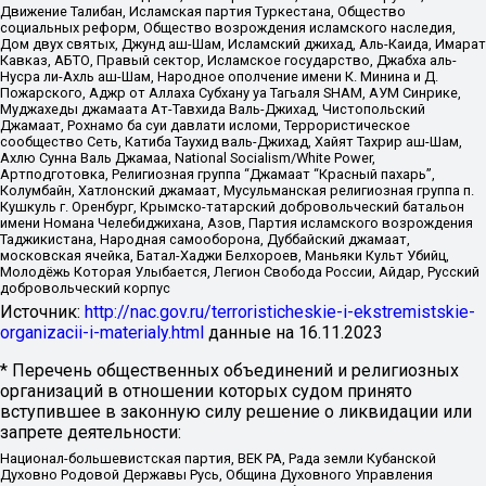
Движение Талибан, Исламская партия Туркестана, Общество
социальных реформ, Общество возрождения исламского наследия,
Дом двух святых, Джунд аш-Шам, Исламский джихад, Аль-Каида, Имарат
Кавказ, АБТО, Правый сектор, Исламское государство, Джабха аль-
Нусра ли-Ахль аш-Шам, Народное ополчение имени К. Минина и Д.
Пожарского, Аджр от Аллаха Субхану уа Тагьаля SHAM, АУМ Синрике,
Муджахеды джамаата Ат-Тавхида Валь-Джихад, Чистопольский
Джамаат, Рохнамо ба суи давлати исломи, Террористическое
сообщество Сеть, Катиба Таухид валь-Джихад, Хайят Тахрир аш-Шам,
Ахлю Сунна Валь Джамаа, National Socialism/White Power,
Артподготовка, Религиозная группа “Джамаат “Красный пахарь”,
Колумбайн, Хатлонский джамаат, Мусульманская религиозная группа п.
Кушкуль г. Оренбург, Крымско-татарский добровольческий батальон
имени Номана Челебиджихана, Азов, Партия исламского возрождения
Таджикистана, Народная самооборона, Дуббайский джамаат,
московская ячейка, Батал-Хаджи Белхороев, Маньяки Культ Убийц,
Молодёжь Которая Улыбается, Легион Свобода России, Айдар, Русский
добровольческий корпус
Источник:
http://nac.gov.ru/terroristicheskie-i-ekstremistskie-
organizacii-i-materialy.html
данные на
16.11.2023
* Перечень общественных объединений и религиозных
организаций в отношении которых судом принято
вступившее в законную силу решение о ликвидации или
запрете деятельности:
Национал-большевистская партия, ВЕК РА, Рада земли Кубанской
Духовно Родовой Державы Русь, Община Духовного Управления