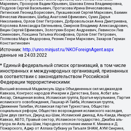
Мариевич, Прохоров Вадим Юрьевич, Шахова Елена Владимировна,
Подузов Сергей Васильевич, Протасова Ирина Вячеславовна,
Литинский Леонид Борисович, Лукашевский Сергей Маркович, Бахмин
Вячеслав Иванович, Шабад Анатолий Ефимович, Сухих Дарья
Николаевна, Орлов Олег Петрович, Добровольская Анна Дмитриевна,
Королева Александра Евгеньевна, Смирнов Владимир Александрович,
Вицин Сергей Ефимович, Золотухин Борис Андреевич, Левинсон Лев
Семенович, Локшина Татьяна Иосифовна, Орлов Олег Петрович,
Полякова Мара Федоровна, Резник Генри Маркович, Захаров Герман
Константинович
Источник:
http://unro.minjust.ru/NKOForeignAgent.aspx
данные на
24.03.2022
* Единый федеральный список организаций, в том числе
иностранных и международных организаций, признанных
в соответствии с законодательством Российской
Федерации террористическими:
Высший военный Маджлисуль Шура Объединенных сил моджахедов
Кавказа, Конгресс народов Ичкерии и Дагестана, База, Асбат аль-
Ансар, Священная война, Исламская группа, Братья-мусульмане, Партия
исламского освобождения, Лашкар-И-Тайба, Исламская группа,
Движение Талибан, Исламская партия Туркестана, Общество
социальных реформ, Общество возрождения исламского наследия,
Дом двух святых, Джунд аш-Шам, Исламский джихад, Аль-Каида, Имарат
Кавказ, АБТО, Правый сектор, Исламское государство, Джабха аль-
Нусра ли-Ахль аш-Шам, Народное ополчение имени К. Минина и Д.
Пожарского, Аджр от Аллаха Субхану уа Тагьаля SHAM, АУМ Синрике,