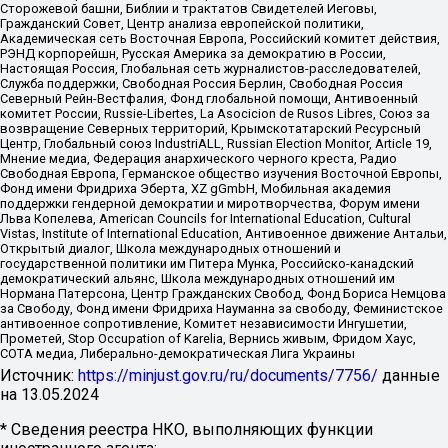
Сторожевой башни, Библии и трактатов Свидетелей Иеговы,
Гражданский Совет, Центр анализа европейской политики,
Академическая сеть Восточная Европа, Российский комитет действия,
РЭНД корпорейшн, Русская Америка за демократию в России,
Настоящая Россия, Глобальная сеть журналистов-расследователей,
Служба поддержки, Свободная Россия Берлин, Свободная Россия
Северный Рейн-Вестфалия, Фонд глобальной помощи, Антивоенный
комитет России, Russie-Libertes, La Asocicion de Rusos Libres, Союз за
возвращение Северных территорий, Крымскотатарский Ресурсный
Центр, Глобальный союз IndustriALL, Russian Election Monitor, Article 19,
Мнение медиа, Федерация анархического черного креста, Радио
Свободная Европа, Германское общество изучения Восточной Европы,
Фонд имени Фридриха Эберта, XZ gGmbH, Мобильная академия
поддержки гендерной демократии и миротворчества, Форум имени
Льва Копелева, American Councils for International Education, Cultural
Vistas, Institute of International Education, Антивоенное движение Антальи,
Открытый диалог, Школа международных отношений и
государственной политики им Питера Мунка, Российско-канадский
демократический альянс, Школа международных отношений им
Нормана Патерсона, Центр Гражданских Свобод, Фонд Бориса Немцова
за Свободу, Фонд имени Фридриха Науманна за свободу, Феминистское
антивоенное сопротивление, Комитет независимости Ингушетии,
Прометей, Stop Occupation of Karelia, Вернись живым, Фридом Хаус,
СОТА медиа, Либерально-демократическая Лига Украины
Источник:
https://minjust.gov.ru/ru/documents/7756/
данные
на
13.05.2024
* Сведения реестра НКО, выполняющих функции