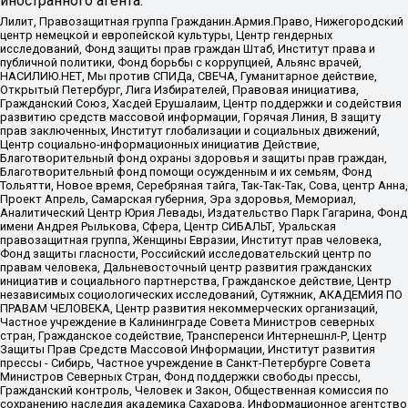
иностранного агента:
Лилит, Правозащитная группа Гражданин.Армия.Право, Нижегородский
центр немецкой и европейской культуры, Центр гендерных
исследований, Фонд защиты прав граждан Штаб, Институт права и
публичной политики, Фонд борьбы с коррупцией, Альянс врачей,
НАСИЛИЮ.НЕТ, Мы против СПИДа, СВЕЧА, Гуманитарное действие,
Открытый Петербург, Лига Избирателей, Правовая инициатива,
Гражданский Союз, Хасдей Ерушалаим, Центр поддержки и содействия
развитию средств массовой информации, Горячая Линия, В защиту
прав заключенных, Институт глобализации и социальных движений,
Центр социально-информационных инициатив Действие,
Благотворительный фонд охраны здоровья и защиты прав граждан,
Благотворительный фонд помощи осужденным и их семьям, Фонд
Тольятти, Новое время, Серебряная тайга, Так-Так-Так, Сова, центр Анна,
Проект Апрель, Самарская губерния, Эра здоровья, Мемориал,
Аналитический Центр Юрия Левады, Издательство Парк Гагарина, Фонд
имени Андрея Рылькова, Сфера, Центр СИБАЛЬТ, Уральская
правозащитная группа, Женщины Евразии, Институт прав человека,
Фонд защиты гласности, Российский исследовательский центр по
правам человека, Дальневосточный центр развития гражданских
инициатив и социального партнерства, Гражданское действие, Центр
независимых социологических исследований, Сутяжник, АКАДЕМИЯ ПО
ПРАВАМ ЧЕЛОВЕКА, Центр развития некоммерческих организаций,
Частное учреждение в Калининграде Совета Министров северных
стран, Гражданское содействие, Трансперенси Интернешнл-Р, Центр
Защиты Прав Средств Массовой Информации, Институт развития
прессы - Сибирь, Частное учреждение в Санкт-Петербурге Совета
Министров Северных Стран, Фонд поддержки свободы прессы,
Гражданский контроль, Человек и Закон, Общественная комиссия по
сохранению наследия академика Сахарова, Информационное агентство