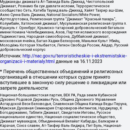
Муджахеды джамаата Ат-Тавхида Валь-Джихад, Чистопольский
Джамаат, Рохнамо ба суи давлати исломи, Террористическое
сообщество Сеть, Катиба Таухид валь-Джихад, Хайят Тахрир аш-Шам,
Ахлю Сунна Валь Джамаа, National Socialism/White Power,
Артподготовка, Религиозная группа “Джамаат “Красный пахарь”,
Колумбайн, Хатлонский джамаат, Мусульманская религиозная группа п.
Кушкуль г. Оренбург, Крымско-татарский добровольческий батальон
имени Номана Челебиджихана, Азов, Партия исламского возрождения
Таджикистана, Народная самооборона, Дуббайский джамаат,
московская ячейка, Батал-Хаджи Белхороев, Маньяки Культ Убийц,
Молодёжь Которая Улыбается, Легион Свобода России, Айдар, Русский
добровольческий корпус
Источник:
http://nac.gov.ru/terroristicheskie-i-ekstremistskie-
organizacii-i-materialy.html
данные на
16.11.2023
* Перечень общественных объединений и религиозных
организаций в отношении которых судом принято
вступившее в законную силу решение о ликвидации или
запрете деятельности:
Национал-большевистская партия, ВЕК РА, Рада земли Кубанской
Духовно Родовой Державы Русь, Община Духовного Управления
Асгардской Веси Беловодья, Славянская Община Капища Веды Перуна,
Мужская Духовная Семинария Староверов-Инглингов, Нурджулар, К
Богодержавию, Таблиги Джамаат, Свидетели Иеговы, Русское
национальное единство, Национал-социалистическое общество,
Джамаат мувахидов, Объединенный Вилайат Кабарды, Балкарии и
Карачая, Союз славян, Ат-Такфир Валь-Хиджра, Пит Буль, Национал-
социалистическая рабочая партия России, Славянский союз,