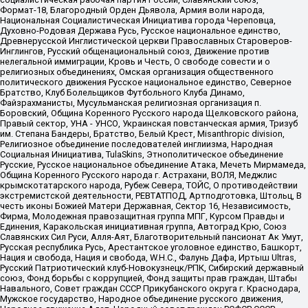
Формат-18, Благородный Орден Дьявола, Армия воли народа,
Национальная Социалистическая Инициатива города Череповца,
Духовно-Родовая Держава Русь, Русское национальное единство,
Древнерусской Инглистической церкви Православных Староверов-
Инглингов, Русский общенациональный союз, Движение против
нелегальной иммиграции, Кровь и Честь, О свободе совести и о
религиозных объединениях, Омская организация общественного
политического движения Русское национальное единство, Северное
Братство, Клуб Болельщиков Футбольного Клуба Динамо,
Файзрахманисты, Мусульманская религиозная организация п.
Боровский, Община Коренного Русского народа Щелковского района,
Правый сектор, УНА - УНСО, Украинская повстанческая армия, Тризуб
им. Степана Бандеры, Братство, Белый Крест, Misanthropic division,
Религиозное объединение последователей инглиизма, Народная
Социальная Инициатива, TulaSkins, Этнополитическое объединение
Русские, Русское национальное объединение Атака, Мечеть Мирмамеда,
Община Коренного Русского народа г. Астрахани, ВОЛЯ, Меджлис
крымскотатарского народа, Рубеж Севера, ТОЙС, О противодействии
экстремистской деятельности, РЕВТАТПОД, Артподготовка, Штольц, В
честь иконы Божией Матери Державная, Сектор 16, Независимость,
Фирма, Молодежная правозащитная группа МПГ, Курсом Правды и
Единения, Каракольская инициативная группа, Автоград Крю, Союз
Славянских Сил Руси, Алля-Аят, Благотворительный пансионат Ак Умут,
Русская республика Русь, Арестантское уголовное единство, Башкорт,
Нация и свобода, Нация и свобода, W.H.С., Фалунь Дафа, Иртыш Ultras,
Русский Патриотический клуб-Новокузнецк/РПК, Сибирский державный
союз, Фонд борьбы с коррупцией, Фонд защиты прав граждан, Штабы
Навального, Совет граждан СССР Прикубанского округа г. Краснодара,
Мужское государство, Народное объединение русского движения,