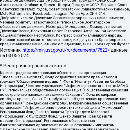
Народное движение Адат, Народный совет граждан РСФСР СССР
Архангельской области, Проект Штурм, Граждане СССР, Держава Союз
Советских Светлых Родов, Совет Советских Социалистических Районов,
Meta Platforms Inc, Facebook, Instagram, WhatsApp, СИЧ-С14,
Добровольческое Движение Организации украинских националистов,
Черный Комитет, Татарстанское Региональное Всетатарское
общественное движение, Невоград, Молодежное Демократическое
Движение Весна, Верховный Совет Татарской Автономной Советской
Социалистической Республики, Конгресс ойрат-калмыцкого народа,
Исполнительный комитет совета народных депутатов Красноярского
края, Этническое национальное объединение, ЛГБТ, Я.МЫ Сергей Фургал
Источник:
https://minjust.gov.ru/ru/documents/7822/
данные
на
03.05.2024
* Реестр иностранных агентов:
Калининградская региональная общественная организация "Экозащита!-Женсовет", Фонд содействия защите прав и свобод граждан "Общественный вердикт", Фонд "Институт Развития Свободы Информации", Частное учреждение "Информационное агентство МЕМО. РУ", Региональная общественная организация "Общественная комиссия по сохранению наследия академика Сахарова", Фонд поддержки свободы прессы, Санкт-Петербургская общественная правозащитная организация "Гражданский контроль", Межрегиональная общественная организация "Информационно-просветительский центр "Мемориал", Региональный Фонд "Центр Защиты Прав Средств Массовой Информации", с 05.12.2023 Фонд "Центр Защиты Прав Средств массовой информации", Региональная общественная благотворительная организация помощи беженцам и мигрантам "Гражданское содействие", Негосударственное образовательное учреждение дополнительного профессионального образования (повышение квалификации) специалистов "АКАДЕМИЯ ПО ПРАВАМ ЧЕЛОВЕКА", Свердловская региональная общественная организация "Сутяжник", Автономная некоммерческая организация "Центр независимых социологических исследований", Союз общественных объединений "Российский исследовательский центр по правам человека", Региональное общественное учреждение научно-информационный центр "МЕМОРИАЛ", Некоммерческая организация "Фонд защиты гласности", Автономная некоммерческая организация "Институт прав человека", Городская общественная организация "Екатеринбургское общество "МЕМОРИАЛ", Городская общественная организация "Рязанское историко-просветительское и правозащитное общество "Мемориал" (Рязанский Мемориал), Челябинский региональный орган общественной самодеятельности – женское общественное объединение "Женщины Евразии", Челябинский региональный орган общественной самодеятельности "Уральская правозащитная группа", Фонд содействия защите здоровья и социальной справедливости имени Андрея Рылькова, Автономная Некоммерческая Организация "Аналитический Центр Юрия Левады", Автономная некоммерческая организация социальной поддержки населения "Проект Апрель", Региональная общественная организация помощи женщинам и детям, находящимся в кризисной ситуации "Информационно-методический центр "Анна", Фонд содействия развитию массовых коммуникаций и правовому просвещению "Так-так-Так", Фонд содействия устойчивому развитию "Серебряная тайга", Свердловский региональный общественный фонд социальных проектов "Новое время", "Idel.Реалии", Кавказ.Реалии, Крым.Реалии, Телеканал Настоящее Время, Татаро-башкирская служба Радио Свобода (Azatliq Radiosi), Радио Свободная Европа/Радио Свобода (PCE/PC), "Сибирь.Реалии", "Фактограф", Благотворительный фонд помощи осужденным и их семьям, Автономная некоммерческая организация "Институт глобализации и социальных движений", Фонд "В защиту прав заключенных", Частное учреждение "Центр поддержки и содействия развитию средств массовой информации", Пензенский региональный общественный благотворительный фонд "Гражданский союз", "Север.Реалии", Некоммерческая организация Фонд "Правовая инициатива", Общество с ограниченной ответственностью "Радио Свободная Европа/Радио Свобода", Чешское информационное агентство "MEDIUM-ORIENT", Красноярская региональная общественная организация "Мы против СПИДа", Камалягин Денис Николаевич, Маркелов Сергей Евгеньевич, Пономарев Лев Александрович, Савицкая Людмила Алексеевна, Автономная некоммерческая организация "Центр по работе с проблемой насилия "НАСИЛИЮ.НЕТ", Межрегиональный профессиональный союз работников здравоохранения "Альянс врачей", Юридическое лицо, зарегистрированное в Латвийской Республике, SIA "Medusa Project" (регистрационный номер 40103797863, дата регистрации 10.06.2014), Некоммерческая организация "Фонд по борьбе с коррупцией", Автономная некоммерческая организация "Институт права и публичной политики", Баданин Роман Сергеевич, Гликин Максим Александрович, Железнова Мария Михайловна, Лукьянова Юлия Сергеевна, Маетная Елизавета Витальевна, Маняхин Петр Борисович, Чуракова Ольга Владимировна, Ярош Юлия Петровна, Юридическое лицо "The Insider SIA", зарегистрированное в Риге, Латвийская Республика (дата регистрации 26.06.2015), являющееся администратором доменного имени интернет-издания "The Insider SIA", https://theins.ru, Постернак Алексей Евгеньевич, Рубин Михаил Аркадьевич, Анин Роман Александрович, Юридическое лицо Istories fonds, зарегистрированное в Латвийской Республике (регистрационный номер 50008295751, дата регистрации 24.02.2020), Великовский Дмитрий Александрович, Долинина Ирина Николаевна, Мароховская Алеся Алексеевна, Шлейнов Роман Юрьевич, Шмагун Олеся Валентиновна, Общество с ограниченной ответственностью "Альтаир 2021", Общество с ограниченной ответственностью "Вега 2021", Общество с ограниченной ответственностью "Главный редактор 2021", Общество с ограниченной ответственностью "Ромашки монолит", Важенков Артем Валерьевич, Ивановская областная общественная организация "Центр гендерных исследований", Гурман Юрий Альбертович, Медиапроект "ОВД-Инфо", Егоров Владимир Владимирович, Жилинский Владимир Александрович, Общество с ограниченной ответственностью "ЗП", Иванова София Юрьевна, Карезина Инна Павловна, Кильтау Екатерина Викторовна, Петров Алексей Викторович, Пискунов Сергей Евгеньевич, Смирнов Сергей Сергеевич, Тихонов Михаил Сергеевич, Общество с ограниченной ответственностью "ЖУРНАЛИСТ-ИНОСТРАННЫЙ АГЕНТ", Арапова Галина Юрьевна, Вольтская Татьяна Анатольевна, Американская компания "Mason G.E.S. Anonymous Foundation" (США), являющаяся владельцем интернет-издания https://mnews.world/, Компания "Stichting Bellingcat", зарегистрированная в Нидерландах (дата регистрации 11.07.2018), Захаров Андрей Вячеславович, Клепиковская Екатерина Дмитриевна, Общество с ограниченной ответственностью "МЕМО", Перл Роман Александрович, Симонов Евгений Алексеевич, Соловьева Елена Анатольевна, Сотников Даниил Владимирович, Сурначева Елизавета Дмитриевна, Автономная некоммерческая организация по защите прав человека и информированию населения "Якутия – Наше Мнение", Общество с ограниченной ответственностью "Москоу диджитал медиа", с 26.01.2023 Общество с ограниченной ответственностью "Чайка Белые сады", Ветошкина Валерия Валерьевна, Заговора Максим Александрович, Межрегиональное общественное движение "Российская ЛГБТ - сеть", Оленичев Максим Владимирович, Павлов Иван Юрьевич, Скворцова Елена Сергеевна, Общество с ограниченной ответственностью "Как бы инагент", Кочетков Игорь Викторович, Общество с ограниченной ответственностью "Честные выборы", Еланчик Олег Александрович, Общество с ограниченной ответственностью "Нобелевский призыв", Гималова Регина Эмилевна, Григорьев Андрей Валерьевич, Григорьева Алина Александровна, Ассоциация по содействию защите прав призывников, альтернативнослужащих и военнослужащих "Правозащитная группа "Гражданин.Армия.Право", Хисамова Регина Фаритовна, Автономная некоммерческая организация по реализации социально-правовых программ "Лилит", Дальневосточное общественное движение "Маяк", Санкт-Петербургская ЛГБТ-инициативная группа "Выход", Инициативная группа ЛГБТ+ "Реверс", Алексеев Андрей Викторович, Бекбулатова Таисия Львовна, Беляев Иван Михайлович, Владыкина Елена Сергеевна, Гельман Марат Александрович, Никульшина Вероника Юрьевна, Толоконникова Надежда Андреевна, Шендерович Виктор Анатольевич, Общество с ограниченной ответственностью "Данное сообщение", Общество с ограниченной ответственностью Издательский дом "Новая глава", Айнбиндер Александра Александровна, Московский комьюнити-центр для ЛГБТ+инициатив, Благотворительный фонд развития филантропии, Deutsche Welle (Германия, Kurt-Schumacher-Strasse 3, 53113 Bonn), Борзунова Мария Михайловна, Воробьев Виктор Викторович, Голубева Анна Львовна, Константинова Алла Михайловна, Малкова Ирина Владимировна, Мурадов Мурад Абдулгалимович, Осетинская Елизавета Николаевна, Понасенков Евгений Николаевич, Ганапольский Матвей Юрьевич, Киселев Евгений Алексеевич, Борухович Ирина Григорьевна, Дремин Иван Тимофеевич, Дубровский Дмитрий Викторович, Красноярская региональная общественная организация поддержки и развития альтернативных образовательных технологий и межкультурных коммуникаций "ИНТЕРРА", Маяковская Екатерина Алексеевна, Фейгин Марк Захарович, Филимонов Андрей Викторович, Дзугкоева Регина Николаевна, Доброхотов Роман Александрович, Дудь Юрий Александрович, Елкин Сергей Владимирович, Кругликов Кирилл Игоревич, Сабунаева Мария Леонидовна, Семенов Алексей Владимирович, Шаинян Карен Багратович, Шульман Екатерина Михайловна, Асафьев Артур Валерьевич, Вахштайн Виктор Семенович, Венедиктов Алексей Алексеевич, Лушникова Екатерина Евгеньевна, Волков Леонид Михайлович, Невзоров Александр Глебович, Пархоменко Сергей Борисович, Сироткин Ярослав Николаевич, Кара-Мурза Владимир Владимирович, Баранова Наталья Владимировна, Гозман Леонид Яковлевич, Кагарлицкий Борис Юльевич, Климарев Михаил Валерьевич, Милов Владимир Станиславович, Автономная некоммерческая организация Краснодарский центр современного искусства "Типография", Моргенштерн Алишер Тагирович, Соболь Любовь Эдуардовна, Общество с ограниченной ответственностью "ЛИЗА НОРМ", Каспаров Гарри Кимович, Ходорковский Михаил Борисович, Общество с ограниченной ответственностью "Апрельские тезисы", Данилович Ирина Брониславовна, Кашин Олег Владимирович, Петров Николай Владимирович, Пивоваров Алексей Владимирович, Соколов Михаил Владимирович, Цветкова Юлия Владимировна, Чичваркин Евгений Александрович, Комитет против пыток/Команда против пыток, Общество с ограниченной ответственностью "Первый научный", Общество с ограниченной ответственностью "Вертолет и ко", Белоцерковская Вероника Борисовна, Кац Максим Евгеньевич, Лазарева Татьяна Юрьевна, Шаведдинов Руслан Табризович, Яшин Илья Валерьевич, Общество с ограниченной ответственностью "Иноагент ААВ", Алешковский Дмитрий Петрович, Альбац Евгения Марковна, Быков Дмитрий Львович, Галямина Юлия Евгеньевна, Лойко Сергей Леонидович, Мартынов Кирилл Константинович, Медведев Сергей Александрович, Крашенинников Федор Геннадиевич, Гордеева Катерина Вл