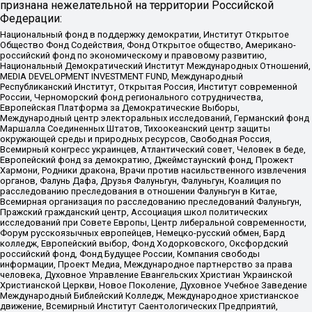
признана нежелательной на территории Российской
Федерации:
Национальный фонд в поддержку демократии, Институт Открытое
Общество Фонд Содействия, Фонд Открытое общество, Американо-
российский фонд по экономическому и правовому развитию,
Национальный Демократический Институт Международных Отношений,
MEDIA DEVELOPMENT INVESTMENT FUND, Международный
Республиканский Институт, Открытая Россия, Институт современной
России, Черноморский фонд регионального сотрудничества,
Европейская Платформа за Демократические Выборы,
Международный центр электоральных исследований, Германский фонд
Маршалла Соединенных Штатов, Тихоокеанский центр защиты
окружающей среды и природных ресурсов, Свободная Россия,
Всемирный конгресс украинцев, Атлантический совет, Человек в беде,
Европейский фонд за демократию, Джеймстаунский фонд, Прожект
Хармони, Родники дракона, Врачи против насильственного извлечения
органов, Фалунь Дафа, Друзья Фалуньгун, Фалуньгун, Коалиция по
расследованию преследования в отношении Фалуньгун в Китае,
Всемирная организация по расследованию преследований Фалуньгун,
Пражский гражданский центр, Ассоциация школ политических
исследований при Совете Европы, Центр либеральной современности,
Форум русскоязычных европейцев, Немецко-русский обмен, Бард
колледж, Европейский выбор, Фонд Ходорковского, Оксфордский
российский фонд, Фонд Будущее России, Компания свободы
информации, Проект Медиа, Международное партнерство за права
человека, Духовное Управление Евангельских Христиан Украинской
Христианской Церкви, Новое Поколение, Духовное Учебное Заведение
Международный Библейский Колледж, Международное христианское
движение, Всемирный Институт Саентологических Предприятий,