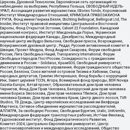
Церковь Духовной Технологии, Европейская сеть организаций по
наблюдению за выборами, Республика Польша, СВОБОДНЫЙ ИДЕЛЬ-
УРАЛ, Ассоциация развития журналистики, IStories fonds, Королевский
Институт Международных Отношений, КРИМСЬКА ПРАВОЗАХИСНА
ГРУПА, Фонд имени Генриха Бёлля, Stichting Bellingcat, Bellingcat Ltd, The
Insider, Институт правовой инициативы Центральной и Восточной
Европы, Фонд Открытой Эстонии, Calvert 22 Foundation, Канадский
украинский конгресс, Институт Макдональда-Лорье, Украинская
национальная федерация Канады, Декабристы, Международный
научный центр им Вудро Вильсона, Свободная пресса, Возрождение,
Всеукраинский духовный центр , Риддл, Русский антивоенный комитет в
Швеции, Проект Медуза, Фонд Андрея Сахарова, Форум свободной
России, Лига Свободных Наций, Transparеncy International, Форум
Свободных Народов ПостРоссии, Солидарность с гражданским
движением в России – Solidarus, КрымSOS, Свободный университет,
Институт государственного управления, Форум гражданского общества
Россия, Беллона, Союз жителей островов Тисима и Хабомаи, Съезд
народных депутатов, Гринпис Интернешнл, Фонд борьбы с коррупцией
Инк, Завет церквей TCCN, Агора, Всемирный фонд природы, BDR Novaja
Gazeta-Europe, Алтай проект, Образовательный дом прав человека
Чернигов, Фонд Дом Прав Человека, Белорусский дом прав человека
имени Бориса Звозскова, Дом прав человека Тбилиси, Дом прав
человека Ереван, Дом прав человека Крым, Центр дикого лосося, TVR
Studios, ТВ Дождь, Центр европейских исследований им Вилфрида
Мартенса, Сетевое объединение журналистов расследователей,
АЛЛАТРА, За свободную Россию, Свободная Бурятия, Uralic, UnKremlin,
Международная федерация транспортных рабочих, ИстЧам Финланд,
Гудзоновский институт, Фонд Демократического Развития,
Комитет-2024, Центрально-Европейский университет, Центр
восточноевропейских и международных исследований, Общество