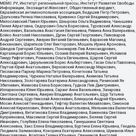
МЕМО. РУ, Институт региональной прессы, Институт Развития Свободы
Информации, Экозащита!-Женсовет, Общественный вердикт,
Евразийская антимонопольная ассоциация, Бедушев Петр Петрович,
Дзугкоева Регина Николаевна, Кривенко Сергей Владимирович,
Милославский Павел Юрьевич, Шнырова Ольга Вадимовна, Чанышева
Лилия Айратовна, Сидорович Ольга Борисовна, Туровский Александр
Алексеевич, Васильева Анастасия Евгеньевна, Ривина Анна Валерьевна,
Бойко Анатолий Николаевич, Дугин Сергей Георгиевич, Пивоваров
Андрей Сергеевич, Аверин Виталий Евгеньевич, Барахоев Магомед
Бекханович, Шарипков Олег Викторович, Мошель Ирина Ароновна,
Шведов Григорий Сергеевич, Пономарев Лев Александрович,
Каргалицкий Борис Юльевич, Созаев Валерий Валерьевич, Исламов
Тимур Рифгатович, Романова Ольга Евгеньевна, Щаров Сергей
Алексадрович, Цирульников Борис Альбертович, Гасан Ольга Павловна,
Паутов Юрий Анатольевич, Верховский Александр Маркович,
Пислакова-Паркер Марина Петровна, Кочеткова Татьяна
Владимировна, Чуркина Наталья Валерьевна, Акимова Татьяна
Николаевна, Золотарева Екатерина Александровна, Рачинский Ян
Збигневич, Жемкова Елена Борисовна, Гудков Лев Дмитриевич,
Илларионова Юлия Юрьевна, Саранг Анна Васильевна, Захарова
Светлана Сергеевна, Аверин Владимир Анатольевич, Щур Татьяна
Михайловна, Щур Николай Алексеевич, Блинушов Андрей Юрьевич,
Мосин Алексей Геннадьевич, Гефтер Валентин Михайлович, Симонов
Алексей Кириллович, Флиге Ирина Анатольевна, Мельникова Валентина
Дмитриевна, Вититинова Елена Владимировна, Баженова Светлана
Куприяновна, Максимов Сергей Владимирович, Беляев Сергей
Иванович, Голубева Елена Николаевна, Ганнушкина Светлана
Алексеевна, Закс Елена Владимировна, Буртина Елена Юрьевна, Гендель
Людмила Залмановна, Кокорина Екатерина Алексеевна, Шуманов Илья
Вячеславович, Арапова Галина Юрьевна, Свечников Анатолий