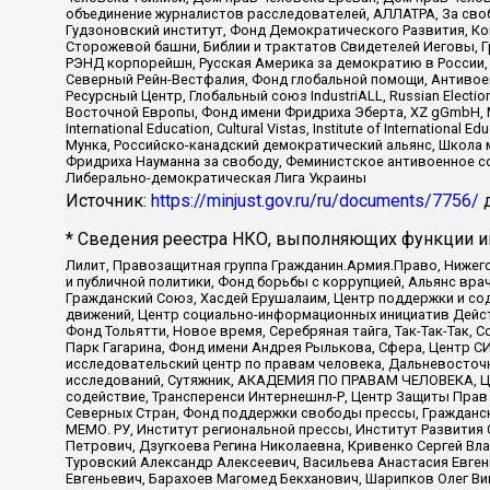
объединение журналистов расследователей, АЛЛАТРА, За своб
Гудзоновский институт, Фонд Демократического Развития, К
Сторожевой башни, Библии и трактатов Свидетелей Иеговы, Г
РЭНД корпорейшн, Русская Америка за демократию в России, 
Северный Рейн-Вестфалия, Фонд глобальной помощи, Антивоенн
Ресурсный Центр, Глобальный союз IndustriALL, Russian Electi
Восточной Европы, Фонд имени Фридриха Эберта, XZ gGmbH, М
International Education, Cultural Vistas, Institute of Intern
Мунка, Российско-канадский демократический альянс, Школа
Фридриха Науманна за свободу, Феминистское антивоенное соп
Либерально-демократическая Лига Украины
Источник:
https://minjust.gov.ru/ru/documents/7756/
д
* Сведения реестра НКО, выполняющих функции ин
Лилит, Правозащитная группа Гражданин.Армия.Право, Нижего
и публичной политики, Фонд борьбы с коррупцией, Альянс вр
Гражданский Союз, Хасдей Ерушалаим, Центр поддержки и сод
движений, Центр социально-информационных инициатив Дейс
Фонд Тольятти, Новое время, Серебряная тайга, Так-Так-Так,
Парк Гагарина, Фонд имени Андрея Рылькова, Сфера, Центр С
исследовательский центр по правам человека, Дальневосточн
исследований, Сутяжник, АКАДЕМИЯ ПО ПРАВАМ ЧЕЛОВЕКА, Це
содействие, Трансперенси Интернешнл-Р, Центр Защиты Прав
Северных Стран, Фонд поддержки свободы прессы, Гражданск
МЕМО. РУ, Институт региональной прессы, Институт Развити
Петрович, Дзугкоева Регина Николаевна, Кривенко Сергей В
Туровский Александр Алексеевич, Васильева Анастасия Евген
Евгеньевич, Барахоев Магомед Бекханович, Шарипков Олег В