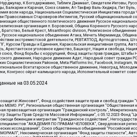
Нурджулар, К Богодержавию, Таблиги Джамаат, Свидетели Иеговы, Рус
, Балкарии и Карачая, Союз славян, Ат-Такфир Валь-Хиджра, Пит Буль,
рмия воли народа, Национальная Социалистическая Инициатива города 
ви Православных Староверов-Инглингов, Русский общенациональный сою
ганизация общественного политического движения Русское национально
елигиозная организация п. Боровский, Община Коренного Русского нар
 Братство, Белый Крест, Misanthropic division, Религиозное объединен
е, Русское национальное объединение Атака, Мечеть Мирмамеда, Община
йствии экстремистской деятельности, РЕВТАТПОД, Артподготовка, Што
, Курсом Правды и Единения, Каракольская инициативная группа, Автог
ь, Арестантское уголовное единство, Башкорт, Нация и свобода, Нация и
союз, Фонд борьбы с коррупцией, Фонд защиты прав граждан, Штабы На
сского движения, Народное движение Адат, Народный совет граждан РС
х Социалистических Районов, Meta Platforms Inc, Facebook, Instagram
Региональное Всетатарское общественное движение, Невоград, Молоде
ки, Конгресс ойрат-калмыцкого народа, Исполнительный комитет сове
анные на
03.05.2024
 "Мы против СПИДа", Камалягин Денис Николаевич, Маркелов Сергей Евгеньевич, Пономарев Лев Александрович, Савицкая Людмила Алексеевна, Автономная некоммерческая организация "Центр по работе с проблемой насилия "НАСИЛИЮ.НЕТ", Межрегиональный профессиональный союз работников здравоохранения "Альянс врачей", Юридическое лицо, зарегистрированное в Латвийской Республике, SIA "Medusa Project" (регистрационный номер 40103797863, дата регистрации 10.06.2014), Некоммерческая организация "Фонд по борьбе с коррупцией", Автономная некоммерческая организация "Институт права и публичной политики", Баданин Роман Сергеевич, Гликин Максим Александрович, Железнова Мария Михайловна, Лукьянова Юлия Сергеевна, Маетная Елизавета Витальевна, Маняхин Петр Борисович, Чуракова Ольга Владимировна, Ярош Юлия Петровна, Юридическое лицо "The Insider SIA", зарегистрированное в Риге, Латвийская Республика (дата регистрации 26.06.2015), являющееся администратором доменного имени интернет-издания "The Insider SIA", https://theins.ru, Постернак Алексей Евгеньевич, Рубин Михаил Аркадьевич, Анин Роман Александрович, Юридическое лицо Istories fonds, зарегистрированное в Латвийской Республике (регистрационный номер 50008295751, дата регистрации 24.02.2020), Великовский Дмитрий Александрович, Долинина Ирина Николаевна, Мароховская Алеся Алексеевна, Шлейнов Роман Юрьевич, Шмагун Олеся Валентиновна, Общество с ограниченной ответственностью "Альтаир 2021", Общество с ограниченной ответственностью "Вега 2021", Общество с ограниченной ответственностью "Главный редактор 2021", Общество с ограниченной ответственностью "Ромашки монолит", Важенков Артем Валерьевич, Ивановская областная общественная организация "Центр гендерных исследований", Гурман Юрий Альбертович, Медиапроект "ОВД-Инфо", Егоров Владимир Владимирович, Жилинский Владимир Александрович, Общество с ограниченной ответственностью "ЗП", Иванова София Юрьевна, Карезина Инна Павловна, Кильтау Екатерина Викторовна, Петров Алексей Викторович, Пискунов Сергей Евгеньевич, Смирнов Сергей Сергеевич, Тихонов Михаил Сергеевич, Общество с ограниченной ответственностью "ЖУРНАЛИСТ-ИНОСТРАННЫЙ АГЕНТ", Арапова Галина Юрьевна, Вольтская Татьяна Анатольевна, Американская компания "Mason G.E.S. Anonymous Foundation" (США), являющаяся владельцем интернет-издания https://mnews.world/, Компания "Stichting Bellingcat", зарегистрированная в Нидерландах (дата регистрации 11.07.2018), Захаров Андрей Вячеславович, Клепиковская Екатерина Дмитриевна, Общество с ограниченной ответственностью "МЕМО", Перл Роман Александрович, Симонов Евгений Алексеевич, Соловьева Елена Анатольевна, Сотников Даниил Владимирович, Сурначева Елизавета Дмитриевна, Автономная некоммерческая организация по защите прав человека и информированию населения "Якутия – Наше Мнение", Общество с ограниченной ответственностью "Москоу диджитал медиа", с 26.01.2023 Общество с ограниченной ответственностью "Чайка Белые сады", Ветошкина Валерия Валерьевна, Заговора Максим Александрович, Межрегиональное общественное движение "Российская ЛГБТ - сеть", Оленичев Максим Владимирович, Павлов Иван Юрьевич, Скворцова Елена Сергеевна, Общество с ограниченной ответственностью "Как бы инагент", Кочетков Игорь Викторович, Общество с ограниченной ответственностью "Честные выборы", Еланчик Олег Александрович, Общество с ограниченной ответственностью "Нобелевский призыв", Гималова Регина Эмилевна, Григорьев Андрей Валерьевич, Григорьева Алина Александровна, Ассоциация по содействию защите прав призывников, альтернативнослужащих и военнослужащих "Правозащитная группа "Гражданин.Армия.Право", Хисамова Регина Фаритовна, Автономная некоммерческая организация по реализации социально-правовых программ "Лилит"