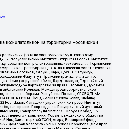
026
на нежелательной на территории Российской
-российский фонд по экономическому и правовому
ый Республиканский Институт, Открытая Россия, Институт
ждународный центр электоральных исследований, Германский
мирный конгресс украинцев, Атлантический совет, Человек в
звлечения органов, Фалунь Дафа, Друзья Фалуньгун,
еследований Фалуньгун, Пражский гражданский центр,
цев, Немецко-русский обмен, Бард колледж, Европейский
Международное партнерство за права человека, Духовное
ый Библейский Колледж, Международное христианское
аблюдению за выборами, Республика Польша, СВОБОДНЫЙ
АХИСНА ГРУПА, Фонд имени Генриха Бёлля, Stichting
t 22 Foundation, Канадский украинский конгресс, Институт
вободная пресса, Возрождение, Всеукраинский духовный
х Наций, Transparеncy International, Форум Свободных
ударственного управления, Форум гражданского общества
ией Инк, Завет церквей TCCN, Агора, Всемирный фонд
сский дом прав человека имени Бориса Звозскова, Дом прав
ских исследований им Вилфрида Мартенса, Сетевое