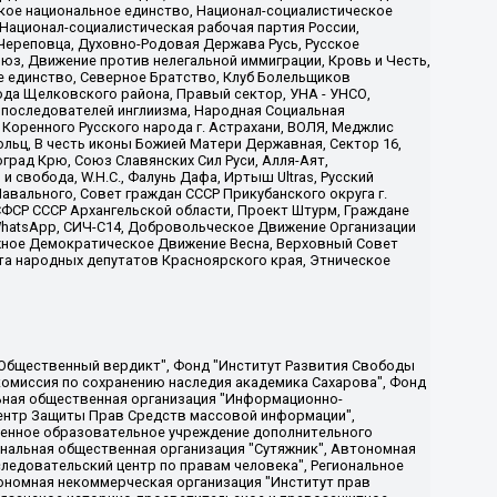
ское национальное единство, Национал-социалистическое
 Национал-социалистическая рабочая партия России,
Череповца, Духовно-Родовая Держава Русь, Русское
з, Движение против нелегальной иммиграции, Кровь и Честь,
е единство, Северное Братство, Клуб Болельщиков
ода Щелковского района, Правый сектор, УНА - УНСО,
ие последователей инглиизма, Народная Социальная
 Коренного Русского народа г. Астрахани, ВОЛЯ, Меджлис
льц, В честь иконы Божией Матери Державная, Сектор 16,
рад Крю, Союз Славянских Сил Руси, Алля-Аят,
 свобода, W.H.С., Фалунь Дафа, Иртыш Ultras, Русский
вального, Совет граждан СССР Прикубанского округа г.
ФСР СССР Архангельской области, Проект Штурм, Граждане
, WhatsApp, СИЧ-С14, Добровольческое Движение Организации
жное Демократическое Движение Весна, Верховный Совет
та народных депутатов Красноярского края, Этническое
, Дальневосточное общественное движение "Маяк", Санкт-Петербургская ЛГБТ-инициативная группа "Выход", Инициативная группа ЛГБТ+ "Реверс", Алексеев Андрей Викторович, Бекбулатова Таисия Львовна, Беляев Иван Михайлович, Владыкина Елена Сергеевна, Гельман Марат Александрович, Никульшина Вероника Юрьевна, Толоконникова Надежда Андреевна, Шендерович Виктор Анатольевич, Общество с ограниченной ответственностью "Данное сообщение", Общество с ограниченной ответственностью Издательский дом "Новая глава", Айнбиндер Александра Александровна, Московский комьюнити-центр для ЛГБТ+инициатив, Благотворительный фонд развития филантропии, Deutsche Welle (Германия, Kurt-Schumacher-Strasse 3, 53113 Bonn), Борзунова Мария Михайловна, Воробьев Виктор Викторович, Голубева Анна Львовна, Константинова Алла Михайловна, Малкова Ирина Владимировна, Мурадов Мурад Абдулгалимович, Осетинская Елизавета Николаевна, Понасенков Евгений Николаевич, Ганапольский Матвей Юрьевич, Киселев Евгений Алексеевич, Борухович Ирина Григорьевна, Дремин Иван Тимофеевич, Дубровский Дмитрий Викторович, Красноярская региональная общественная организация поддержки и развития альтернативных образовательных технологий и межкультурных коммуникаций "ИНТЕРРА", Маяковская Екатерина Алексеевна, Фейгин Марк Захарович, Филимонов Андрей Викторович, Дзугкоева Регина Николаевна, Доброхотов Роман Александрович, Дудь Юрий Александрович, Елкин Сергей Владимирович, Кругликов Кирилл Игоревич, Сабунаева Мария Леонидовна, Семенов Алексей Владимирович, Шаинян Карен Багратович, Шульман Екатерина Михайловна, Асафьев Артур Валерьевич, Вахштайн Виктор Семенович, Венедиктов Алексей Алексеевич, Лушникова Екатерина Евгеньевна, Волков Леонид Михайлович, Невзоров Александр Глебович, Пархоменко Сергей Борисович, Сироткин Ярослав Николаевич, Кара-Мурза Владимир Владимирович, Баранова Наталья Владимировна, Гозман Леонид Яковлевич, Кагарлицкий Борис Юльевич, Климарев Михаил Валерьевич, Милов Владимир Станиславович, Автономная некоммерческая организация Краснодарский центр современного искусства "Типография", Моргенштерн Алишер Тагирович, Соболь Любовь Эдуардовна, Общество с ограниченной ответственностью "ЛИЗА НОРМ", Каспаров Гарри Кимович, Ходорковский Михаил Борисович, Общество с ограниченной ответственностью "Апрельские тезисы", Данилович Ирина Брониславовна, Кашин Олег Владимирович, Петров Николай Владимирович, Пивоваров Алексей Владимирович, Соколов Михаил Владимирович, Цветкова Юлия Владимировна, Чичваркин Евгений Александрович, Комитет против пыток/Команда против пыток, Общество с ограниченной ответственностью "Первый научный", Общество с ограниченной ответственностью "Вертолет и ко", Белоцерковская Вероника Борисовна, Кац Максим Евгеньевич, Лазарева Татьяна Юрьевна, Шаведдинов Руслан Табризович, Яшин Илья Валерьевич, Общество с ограниченной ответственностью "Иноагент ААВ", Алешковский Дмитрий Петрович, Альбац Евгения Марковна, Быков Дмитрий Львович, Галямина Юлия Евгеньевна, Лойко Сергей Леонидович, Мартынов Кирилл Константинович, Медведев Сергей Александрович, Крашенинников Федор Геннадиевич, Гордеева Катерина Вл