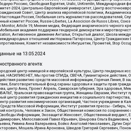
одную Россию, Свободная Бурятия, Uralic, UnKremlin, Международная ф
омитет-2024, Центрально-Европейский университет, Центр восточноев
ражданский Совет, Центр анализа европейской политики, Академическа
Настоящая Россия, Глобальная сеть журналистов-расследователей, Слу
ый комитет России, Russie-Libertes, La Asocicion de Rusos Libres, С
on Monitor, Article 19, Мнение медиа, Федерация анархического черного
обильная академия поддержки гендерной демократии и миротворчества,
ational Education, Антивоенное движение Антальи, Открытый диалог, Школа 
 международных отношений им Нормана Патерсона, Центр Гражданских 
ротивление, Комитет независимости Ингушетии, Прометей, Stop Occupat
анные на
13.05.2024
остранного агента:
родский центр немецкой и европейской культуры, Центр гендерных исс
ачей, НАСИЛИЮ.НЕТ, Мы против СПИДа, СВЕЧА, Гуманитарное действие, 
ействия развитию средств массовой информации, Горячая Линия, В защ
твие, Благотворительный фонд охраны здоровья и защиты прав гражда
 Сова, центр Анна, Проект Апрель, Самарская губерния, Эра здоровья, 
ИБАЛЬТ, Уральская правозащитная группа, Женщины Евразии, Институт п
ый центр развития гражданских инициатив и социального партнерства,
нтр развития некоммерческих организаций, Частное учреждение в Кал
 Средств Массовой Информации, Институт развития прессы - Сибирь, Ч
ий контроль, Человек и Закон, Общественная комиссия по сохранению
я Свободы Информации, Экозащита!-Женсовет, Общественный вердикт, 
ладимирович, Милославский Павел Юрьевич, Шнырова Ольга Вадимовна,
ьевна, Ривина Анна Валерьевна, Бойко Анатолий Николаевич, Дугин Сер
икторович, Мошель Ирина Ароновна, Шведов Григорий Сергеевич, Поно