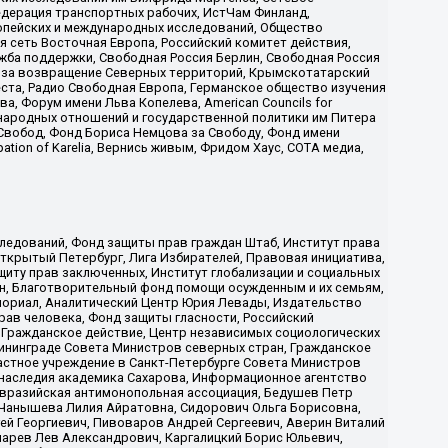
едерация транспортных рабочих, ИстЧам Финланд,
ропейских и международных исследований, Общество
я сеть Восточная Европа, Российский комитет действия,
жба поддержки, Свободная Россия Берлин, Свободная Россия
оюз за возвращение Северных территорий, Крымскотатарский
 креста, Радио Свободная Европа, Германское общество изучения
 Форум имени Льва Копелева, American Councils for
международных отношений и государственной политики им Питера
Свобод, Фонд Бориса Немцова за Свободу, Фонд имени
ion of Karelia, Вернись живым, Фридом Хаус, СОТА медиа,
ледований, Фонд защиты прав граждан Штаб, Институт права
Открытый Петербург, Лига Избирателей, Правовая инициатива,
иту прав заключенных, Институт глобализации и социальных
н, Благотворительный фонд помощи осужденным и их семьям,
Мемориал, Аналитический Центр Юрия Левады, Издательство
рав человека, Фонд защиты гласности, Российский
 Гражданское действие, Центр независимых социологических
ининграде Совета Министров северных стран, Гражданское
астное учреждение в Санкт-Петербурге Совета Министров
 наследия академика Сахарова, Информационное агентство
Евразийская антимонопольная ассоциация, Бедушев Петр
 Чанышева Лилия Айратовна, Сидорович Ольга Борисовна,
гей Георгиевич, Пивоваров Андрей Сергеевич, Аверин Виталий
марев Лев Александрович, Каргалицкий Борис Юльевич,