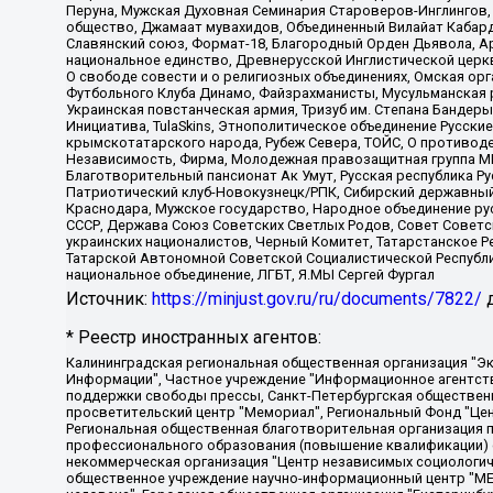
Перуна, Мужская Духовная Семинария Староверов-Инглингов, 
общество, Джамаат мувахидов, Объединенный Вилайат Кабарды
Славянский союз, Формат-18, Благородный Орден Дьявола, А
национальное единство, Древнерусской Инглистической церк
О свободе совести и о религиозных объединениях, Омская ор
Футбольного Клуба Динамо, Файзрахманисты, Мусульманская р
Украинская повстанческая армия, Тризуб им. Степана Бандеры,
Инициатива, TulaSkins, Этнополитическое объединение Русски
крымскотатарского народа, Рубеж Севера, ТОЙС, О противоде
Независимость, Фирма, Молодежная правозащитная группа МПГ
Благотворительный пансионат Ак Умут, Русская республика Рус
Патриотический клуб-Новокузнецк/РПК, Сибирский державный 
Краснодара, Мужское государство, Народное объединение ру
СССР, Держава Союз Советских Светлых Родов, Совет Советски
украинских националистов, Черный Комитет, Татарстанское 
Татарской Автономной Советской Социалистической Республи
национальное объединение, ЛГБТ, Я.МЫ Сергей Фургал
Источник:
https://minjust.gov.ru/ru/documents/7822/
д
* Реестр иностранных агентов:
Калининградская региональная общественная организация "Экозащита!-Женсовет", Фонд содействия защите прав и свобод граждан "Общественный вердикт", Фонд "Институт Развития Свободы Информации", Частное учреждение "Информационное агентство МЕМО. РУ", Региональная общественная организация "Общественная комиссия по сохранению наследия академика Сахарова", Фонд поддержки свободы прессы, Санкт-Петербургская общественная правозащитная организация "Гражданский контроль", Межрегиональная общественная организация "Информационно-просветительский центр "Мемориал", Региональный Фонд "Центр Защиты Прав Средств Массовой Информации", с 05.12.2023 Фонд "Центр Защиты Прав Средств массовой информации", Региональная общественная благотворительная организация помощи беженцам и мигрантам "Гражданское содействие", Негосударственное образовательное учреждение дополнительного профессионального образования (повышение квалификации) специалистов "АКАДЕМИЯ ПО ПРАВАМ ЧЕЛОВЕКА", Свердловская региональная общественная организация "Сутяжник", Автономная некоммерческая организация "Центр независимых социологических исследований", Союз общественных объединений "Российский исследовательский центр по правам человека", Региональное общественное учреждение научно-информационный центр "МЕМОРИАЛ", Некоммерческая организация "Фонд защиты гласности", Автономная некоммерческая организация "Институт прав человека", Городская общественная организация "Екатеринбургское общество "МЕМОРИАЛ", Городская общественная организация "Рязанское историко-просветительское и правозащитное общество "Мемориал" (Рязанский Мемориал), Челябинский региональный орган общественной самодеятельности – женское общественное объединение "Женщины Евразии", Челябинский региональный орган общественной самодеятельности "Уральская правозащитная группа", Фонд содействия защите здоровья и социальной справедливости имени Андрея Рылькова, Автономная Некоммерческая Организация "Аналитический Центр Юрия Левады", Автономная некоммерческая организация социальной поддержки населения "Проект Апрель", Региональная общественная организация помощи женщинам и детям, находящимся в кризисной ситуации "Информационно-методический центр "Анна", Фонд содействия развитию массовых коммуникаций и правовому просвещению "Так-так-Так", Фонд содействия устойчивому развитию "Серебряная тайга", Свердловский региональный общественный фонд социальных проектов "Новое время", "Idel.Реалии", Кавказ.Реалии, Крым.Реалии, Телеканал Настоящее Время, Татаро-башкирская служба Радио Свобода (Azatliq Radiosi), Радио Свободная Европа/Радио Свобода (PCE/PC), "Сибирь.Реалии", "Фактограф", Благотворительный фонд помощи осужденным и их семьям, Автономная некоммерческая организация "Институт глобализации и социальных движений", Фонд "В защиту прав заключенных", Частное учреждение "Центр поддержки и содействия развитию средств массовой информации", Пензенский региональный общественный благотворительный фонд "Гражданский союз", "Север.Реалии", Некоммерческая организация Фонд "Правовая инициатива", Общество с ограниченной ответственностью "Радио Свободная Европа/Радио Свобода", Чешское информационное агентство "MEDIUM-ORIENT", Красноярская региональная общественная организация