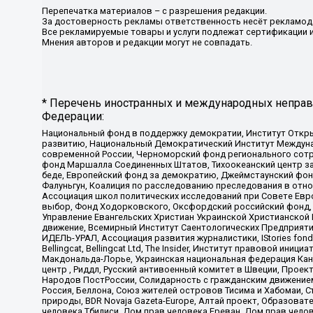
Перепечатка материалов – с разрешения редакции.
За достоверность рекламы ответственность несёт рекламод
Все рекламируемые товары и услуги подлежат сертификации 
Мнения авторов и редакции могут не совпадать.
* Перечень иностранных и международных неправи
Федерации:
Национальный фонд в поддержку демократии, Институт Откр
развитию, Национальный Демократический Институт Междуна
современной России, Черноморский фонд регионального сот
фонд Маршалла Соединенных Штатов, Тихоокеанский центр за
беде, Европейский фонд за демократию, Джеймстаунский фонд
Фалуньгун, Коалиция по расследованию преследования в отно
Ассоциация школ политических исследований при Совете Евр
выбор, Фонд Ходорковского, Оксфордский российский фонд, 
Управление Евангельских Христиан Украинской Христианской
движение, Всемирный Институт Саентологических Предприяти
ИДЕЛЬ-УРАЛ, Ассоциация развития журналистики, IStories fo
Bellingcat, Bellingcat Ltd, The Insider, Институт правовой ин
Макдональда-Лорье, Украинская национальная федерация Кан
центр , Риддл, Русский антивоенный комитет в Швеции, Проект
Народов ПостРоссии, Солидарность с гражданским движением 
Россия, Беллона, Союз жителей островов Тисима и Хабомаи, 
природы, BDR Novaja Gazeta-Europe, Алтай проект, Образова
человека Тбилиси, Дом прав человека Ереван, Дом прав челов