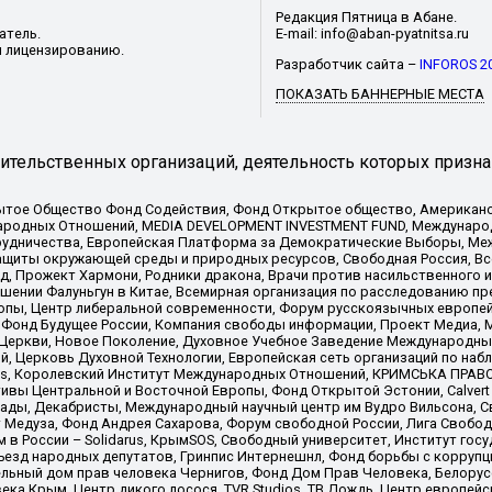
Редакция Пятница в Абане.
атель.
E-mail: info@aban-pyatnitsa.ru
и лицензированию.
Разработчик сайта –
INFOROS 2
ПОКАЗАТЬ БАННЕРНЫЕ МЕСТА
тельственных организаций, деятельность которых призна
ытое Общество Фонд Содействия, Фонд Открытое общество, Американо
родных Отношений, MEDIA DEVELOPMENT INVESTMENT FUND, Международн
рудничества, Европейская Платформа за Демократические Выборы, Ме
щиты окружающей среды и природных ресурсов, Свободная Россия, Все
, Прожект Хармони, Родники дракона, Врачи против насильственного и
шении Фалуньгун в Китае, Всемирная организация по расследованию пр
опы, Центр либеральной современности, Форум русскоязычных европей
Фонд Будущее России, Компания свободы информации, Проект Медиа, 
 Церкви, Новое Поколение, Духовное Учебное Заведение Международн
й, Церковь Духовной Технологии, Европейская сеть организаций по н
nds, Королевский Институт Международных Отношений, КРИМСЬКА ПРАВОЗ
ициативы Центральной и Восточной Европы, Фонд Открытой Эстонии, Calver
ады, Декабристы, Международный научный центр им Вудро Вильсона, С
 Медуза, Фонд Андрея Сахарова, Форум свободной России, Лига Свободны
в России – Solidarus, КрымSOS, Свободный университет, Институт гос
Съезд народных депутатов, Гринпис Интернешнл, Фонд борьбы с коррупц
тельный дом прав человека Чернигов, Фонд Дом Прав Человека, Белору
ека Крым, Центр дикого лосося, TVR Studios, ТВ Дождь, Центр европей