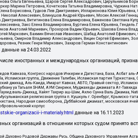
нова Ольга Евгеньевна, Щаров Сергей Алексадрович, Цирульников Бори
ркер Марина Петровна, Кочеткова Татьяна Владимировна, Чуркина Нат
Елена Борисовна, Гудков Лев Дмитриевич, Илларионова Юлия Юрьевна, С
 Николай Алексеевич, Блинушов Андрей Юрьевич, Мосин Алексей Генна
а Дмитриевна, Вититинова Елена Владимировна, Баженова Светлана Куп
Алексеевна, Закс Елена Владимировна, Буртина Елена Юрьевна, Гендель
иков Анатолий Мариевич, Прохоров Вадим Юрьевич, Шахова Елена Влад
ргей Маркович, Бахмин Вячеслав Иванович, Шабад Анатолий Ефимович, 
ьевна, Смирнов Владимир Александрович, Вицин Сергей Ефимович, Зол
доровна, Резник Генри Маркович, Захаров Герман Константинович
x
данные на
24.03.2022
 числе иностранных и международных организаций, призна
в Кавказа, Конгресс народов Ичкерии и Дагестана, База, Асбат аль-Ан
ба, Исламская группа, Движение Талибан, Исламская партия Туркестан
ский джихад, Аль-Каида, Имарат Кавказ, АБТО, Правый сектор, Исламск
Субхану уа Тагьаля SHAM, АУМ Синрике, Муджахеды джамаата Ат-Тавхида
ухид валь-Джихад, Хайят Тахрир аш-Шам, Ахлю Сунна Валь Джамаа, Natio
Мусульманская религиозная группа п. Кушкуль г. Оренбург, Крымско-т
кистана, Народная самооборона, Дуббайский джамаат, московская ячей
добровольческий корпус
istskie-organizacii-i-materialy.html
данные на
16.11.2023
зных организаций в отношении которых судом принято вс
ской Духовно Родовой Державы Русь, Община Духовного Управления Асг