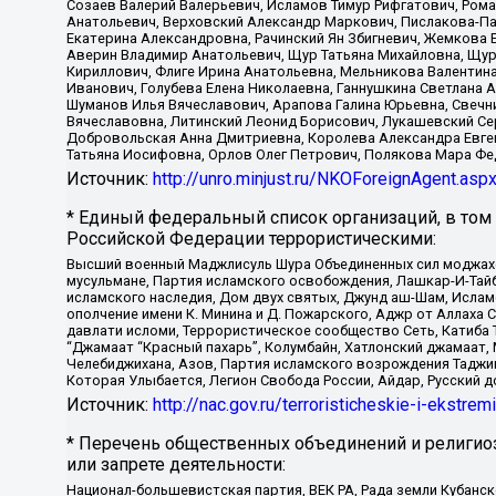
Созаев Валерий Валерьевич, Исламов Тимур Рифгатович, Рома
Анатольевич, Верховский Александр Маркович, Пислакова-Па
Екатерина Александровна, Рачинский Ян Збигневич, Жемкова 
Аверин Владимир Анатольевич, Щур Татьяна Михайловна, Щур
Кириллович, Флиге Ирина Анатольевна, Мельникова Валентин
Иванович, Голубева Елена Николаевна, Ганнушкина Светлана 
Шуманов Илья Вячеславович, Арапова Галина Юрьевна, Свечн
Вячеславовна, Литинский Леонид Борисович, Лукашевский Се
Добровольская Анна Дмитриевна, Королева Александра Евген
Татьяна Иосифовна, Орлов Олег Петрович, Полякова Мара Фе
Источник:
http://unro.minjust.ru/NKOForeignAgent.asp
* Единый федеральный список организаций, в том
Российской Федерации террористическими:
Высший военный Маджлисуль Шура Объединенных сил моджахедо
мусульмане, Партия исламского освобождения, Лашкар-И-Тай
исламского наследия, Дом двух святых, Джунд аш-Шам, Ислам
ополчение имени К. Минина и Д. Пожарского, Аджр от Аллаха 
давлати исломи, Террористическое сообщество Сеть, Катиба Та
“Джамаат “Красный пахарь”, Колумбайн, Хатлонский джамаат, 
Челебиджихана, Азов, Партия исламского возрождения Таджи
Которая Улыбается, Легион Свобода России, Айдар, Русский 
Источник:
http://nac.gov.ru/terroristicheskie-i-ekstrem
* Перечень общественных объединений и религио
или запрете деятельности:
Национал-большевистская партия, ВЕК РА, Рада земли Кубан