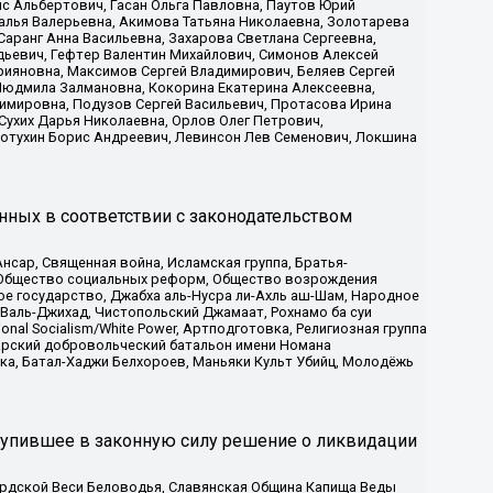
с Альбертович, Гасан Ольга Павловна, Паутов Юрий
алья Валерьевна, Акимова Татьяна Николаевна, Золотарева
аранг Анна Васильевна, Захарова Светлана Сергеевна,
дьевич, Гефтер Валентин Михайлович, Симонов Алексей
рияновна, Максимов Сергей Владимирович, Беляев Сергей
 Людмила Залмановна, Кокорина Екатерина Алексеевна,
имировна, Подузов Сергей Васильевич, Протасова Ирина
Сухих Дарья Николаевна, Орлов Олег Петрович,
отухин Борис Андреевич, Левинсон Лев Семенович, Локшина
нных в соответствии с законодательством
сар, Священная война, Исламская группа, Братья-
а, Общество социальных реформ, Общество возрождения
ое государство, Джабха аль-Нусра ли-Ахль аш-Шам, Народное
 Валь-Джихад, Чистопольский Джамаат, Рохнамо ба суи
nal Socialism/White Power, Артподготовка, Религиозная группа
атарский добровольческий батальон имени Номана
ка, Батал-Хаджи Белхороев, Маньяки Культ Убийц, Молодёжь
тупившее в законную силу решение о ликвидации
ардской Веси Беловодья, Славянская Община Капища Веды