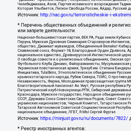
Челебиджихана, Азов, Партия исламского возрождения Таджи
Которая Улыбается, Легион Свобода России, Айдар, Русский 
Источник:
http://nac.gov.ru/terroristicheskie-i-ekstrem
* Перечень общественных объединений и религио
или запрете деятельности:
Национал-большевистская партия, ВЕК РА, Рада земли Кубан
Перуна, Мужская Духовная Семинария Староверов-Инглингов, 
общество, Джамаат мувахидов, Объединенный Вилайат Кабарды
Славянский союз, Формат-18, Благородный Орден Дьявола, А
национальное единство, Древнерусской Инглистической церк
О свободе совести и о религиозных объединениях, Омская ор
Футбольного Клуба Динамо, Файзрахманисты, Мусульманская р
Украинская повстанческая армия, Тризуб им. Степана Бандеры,
Инициатива, TulaSkins, Этнополитическое объединение Русски
крымскотатарского народа, Рубеж Севера, ТОЙС, О противоде
Независимость, Фирма, Молодежная правозащитная группа МПГ
Благотворительный пансионат Ак Умут, Русская республика Рус
Патриотический клуб-Новокузнецк/РПК, Сибирский державный 
Краснодара, Мужское государство, Народное объединение ру
СССР, Держава Союз Советских Светлых Родов, Совет Советски
украинских националистов, Черный Комитет, Татарстанское 
Татарской Автономной Советской Социалистической Республи
национальное объединение, ЛГБТ, Я.МЫ Сергей Фургал
Источник:
https://minjust.gov.ru/ru/documents/7822/
д
* Реестр иностранных агентов: