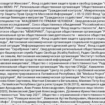
 "Мы против СПИДа", Камалягин Денис Николаевич, Маркелов Сергей Евгеньевич, Пономарев Лев Александрович, Савицкая Людмила Алексеевна, Автономная некоммерческая организация "Центр по работе с проблемой насилия "НАСИЛИЮ.НЕТ", Межрегиональный профессиональный союз работников здравоохранения "Альянс врачей", Юридическое лицо, зарегистрированное в Латвийской Республике, SIA "Medusa Project" (регистрационный номер 40103797863, дата регистрации 10.06.2014), Некоммерческая организация "Фонд по борьбе с коррупцией", Автономная некоммерческая организация "Институт права и публичной политики", Баданин Роман Сергеевич, Гликин Максим Александрович, Железнова Мария Михайловна, Лукьянова Юлия Сергеевна, Маетная Елизавета Витальевна, Маняхин Петр Борисович, Чуракова Ольга Владимировна, Ярош Юлия Петровна, Юридическое лицо "The Insider SIA", зарегистрированное в Риге, Латвийская Республика (дата регистрации 26.06.2015), являющееся администратором доменного имени интернет-издания "The Insider SIA", https://theins.ru, Постернак Алексей Евгеньевич, Рубин Михаил Аркадьевич, Анин Роман Александрович, Юридическое лицо Istories fonds, зарегистрированное в Латвийской Республике (регистрационный номер 50008295751, дата регистрации 24.02.2020), Великовский Дмитрий Александрович, Долинина Ирина Николаевна, Мароховская Алеся Алексеевна, Шлейнов Роман Юрьевич, Шмагун Олеся Валентиновна, Общество с ограниченной ответственностью "Альтаир 2021", Общество с ограниченной ответственностью "Вега 2021", Общество с ограниченной ответственностью "Главный редактор 2021", Общество с ограниченной ответственностью "Ромашки монолит", Важенков Артем Валерьевич, Ивановская областная общественная организация "Центр гендерных исследований", Гурман Юрий Альбертович, Медиапроект "ОВД-Инфо", Егоров Владимир Владимирович, Жилинский Владимир Александрович, Общество с ограниченной ответственностью "ЗП", Иванова София Юрьевна, Карезина Инна Павловна, Кильтау Екатерина Викторовна, Петров Алексей Викторович, Пискунов Сергей Евгеньевич, Смирнов Сергей Сергеевич, Тихонов Михаил Сергеевич, Общество с ограниченной ответственностью "ЖУРНАЛИСТ-ИНОСТРАННЫЙ АГЕНТ", Арапова Галина Юрьевна, Вольтская Татьяна Анатольевна, Американская компания "Mason G.E.S. Anonymous Foundation" (США), являющаяся владельцем интернет-издания https://mnews.world/, Компания "Stichting Bellingcat", зарегистрированная в Нидерландах (дата регистрации 11.07.2018), Захаров Андрей Вячеславович, Клепиковская Екатерина Дмитриевна, Общество с ограниченной ответственностью "МЕМО", Перл Роман Александрович, Симонов Евгений Алексеевич, Соловьева Елена Анатольевна, Сотников Даниил Владимирович, Сурначева Елизавета Дмитриевна, Автономная некоммерческая организация по защите прав человека и информированию населения "Якутия – Наше Мнение", Общество с ограниченной ответственностью "Москоу диджитал медиа", с 26.01.2023 Общество с ограниченной ответственностью "Чайка Белые сады", Ветошкина Валерия Валерьевна, Заговора Максим Александрович, Межрегиональное общественное движение "Российская ЛГБТ - сеть", Оленичев Максим Владимирович, Павлов Иван Юрьевич, Скворцова Елена Сергеевна, Общество с ограниченной ответственностью "Как бы инагент", Кочетков Игорь Викторович, Общество с ограниченной ответственностью "Честные выборы", Еланчик Олег Александрович, Общество с ограниченной ответственностью "Нобелевский призыв", Гималова Регина Эмилевна, Григорьев Андрей Валерьевич, Григорьева Алина Александровна, Ассоциация по содействию защите прав призывников, альтернативнослужащих и военнослужащих "Правозащитная группа "Гражданин.Армия.Право", Хисамова Регина Фаритовна, Автономная некоммерческая организация по реализации социально-правовых программ "Лилит"