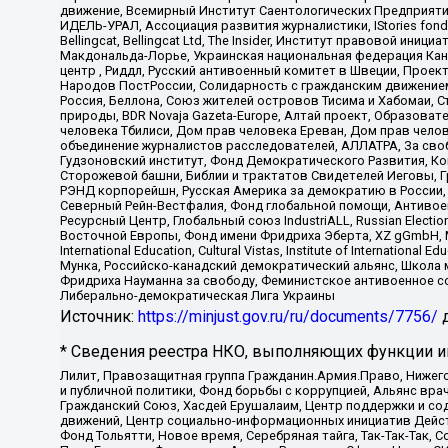
движение, Всемирный Институт Саентологических Предприяти
ИДЕЛЬ-УРАЛ, Ассоциация развития журналистики, IStories fo
Bellingcat, Bellingcat Ltd, The Insider, Институт правовой ин
Макдональда-Лорье, Украинская национальная федерация Кан
центр , Риддл, Русский антивоенный комитет в Швеции, Проект
Народов ПостРоссии, Солидарность с гражданским движением 
Россия, Беллона, Союз жителей островов Тисима и Хабомаи, 
природы, BDR Novaja Gazeta-Europe, Алтай проект, Образова
человека Тбилиси, Дом прав человека Ереван, Дом прав челов
объединение журналистов расследователей, АЛЛАТРА, За своб
Гудзоновский институт, Фонд Демократического Развития, К
Сторожевой башни, Библии и трактатов Свидетелей Иеговы, Г
РЭНД корпорейшн, Русская Америка за демократию в России, 
Северный Рейн-Вестфалия, Фонд глобальной помощи, Антивоенн
Ресурсный Центр, Глобальный союз IndustriALL, Russian Electi
Восточной Европы, Фонд имени Фридриха Эберта, XZ gGmbH, М
International Education, Cultural Vistas, Institute of Intern
Мунка, Российско-канадский демократический альянс, Школа
Фридриха Науманна за свободу, Феминистское антивоенное соп
Либерально-демократическая Лига Украины
Источник:
https://minjust.gov.ru/ru/documents/7756/
д
* Сведения реестра НКО, выполняющих функции ин
Лилит, Правозащитная группа Гражданин.Армия.Право, Нижего
и публичной политики, Фонд борьбы с коррупцией, Альянс вр
Гражданский Союз, Хасдей Ерушалаим, Центр поддержки и сод
движений, Центр социально-информационных инициатив Дейс
Фонд Тольятти, Новое время, Серебряная тайга, Так-Так-Так,