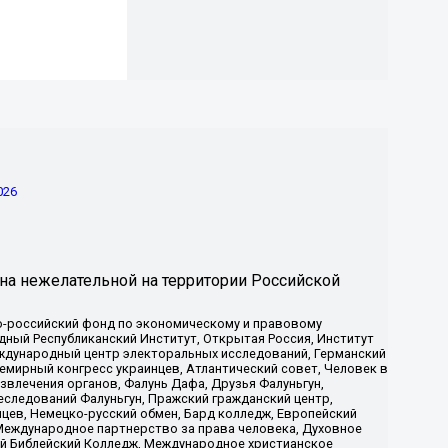
026
на нежелательной на территории Российской
-российский фонд по экономическому и правовому
ый Республиканский Институт, Открытая Россия, Институт
ждународный центр электоральных исследований, Германский
мирный конгресс украинцев, Атлантический совет, Человек в
звлечения органов, Фалунь Дафа, Друзья Фалуньгун,
еследований Фалуньгун, Пражский гражданский центр,
цев, Немецко-русский обмен, Бард колледж, Европейский
Международное партнерство за права человека, Духовное
ый Библейский Колледж, Международное христианское