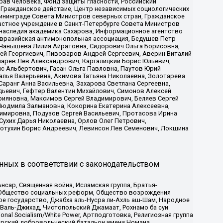
рав человека, Фонд защиты гласности, Российский
 Гражданское действие, Центр независимых социологических
ининграде Совета Министров северных стран, Гражданское
астное учреждение в Санкт-Петербурге Совета Министров
 наследия академика Сахарова, Информационное агентство
Евразийская антимонопольная ассоциация, Бедушев Петр
 Чанышева Лилия Айратовна, Сидорович Ольга Борисовна,
гей Георгиевич, Пивоваров Андрей Сергеевич, Аверин Виталий
марев Лев Александрович, Каргалицкий Борис Юльевич,
с Альбертович, Гасан Ольга Павловна, Паутов Юрий
алья Валерьевна, Акимова Татьяна Николаевна, Золотарева
аранг Анна Васильевна, Захарова Светлана Сергеевна,
дьевич, Гефтер Валентин Михайлович, Симонов Алексей
рияновна, Максимов Сергей Владимирович, Беляев Сергей
 Людмила Залмановна, Кокорина Екатерина Алексеевна,
имировна, Подузов Сергей Васильевич, Протасова Ирина
Сухих Дарья Николаевна, Орлов Олег Петрович,
отухин Борис Андреевич, Левинсон Лев Семенович, Локшина
нных в соответствии с законодательством
сар, Священная война, Исламская группа, Братья-
а, Общество социальных реформ, Общество возрождения
ое государство, Джабха аль-Нусра ли-Ахль аш-Шам, Народное
 Валь-Джихад, Чистопольский Джамаат, Рохнамо ба суи
nal Socialism/White Power, Артподготовка, Религиозная группа
атарский добровольческий батальон имени Номана