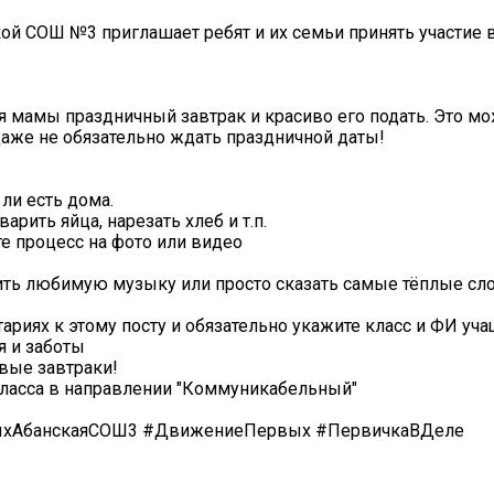
й СОШ №3 приглашает ребят и их семьи принять участие 
ля мамы праздничный завтрак и красиво его подать. Это м
даже не обязательно ждать праздничной даты!
 ли есть дома.
рить яйца, нарезать хлеб и т.п.
те процесс на фото или видео
ть любимую музыку или просто сказать самые тёплые сло
риях к этому посту и обязательно укажите класс и ФИ уча
я и заботы
вые завтраки!
 класса в направлении "Коммуникабельный"
ыхАбанскаяСОШ3 #ДвижениеПервых #ПервичкаВДеле