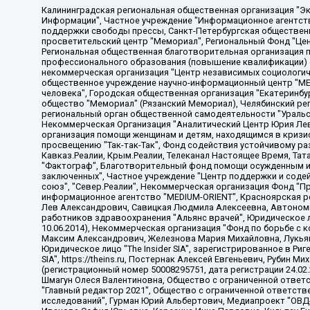
Калининградская региональная общественная организация "Экозащита!-Женсовет", Фонд содействия защите прав и свобод граждан "Общественный вердикт", Фонд "Институт Развития Свободы Информации", Частное учреждение "Информационное агентство МЕМО. РУ", Региональная общественная организация "Общественная комиссия по сохранению наследия академика Сахарова", Фонд поддержки свободы прессы, Санкт-Петербургская общественная правозащитная организация "Гражданский контроль", Межрегиональная общественная организация "Информационно-просветительский центр "Мемориал", Региональный Фонд "Центр Защиты Прав Средств Массовой Информации", с 05.12.2023 Фонд "Центр Защиты Прав Средств массовой информации", Региональная общественная благотворительная организация помощи беженцам и мигрантам "Гражданское содействие", Негосударственное образовательное учреждение дополнительного профессионального образования (повышение квалификации) специалистов "АКАДЕМИЯ ПО ПРАВАМ ЧЕЛОВЕКА", Свердловская региональная общественная организация "Сутяжник", Автономная некоммерческая организация "Центр независимых социологических исследований", Союз общественных объединений "Российский исследовательский центр по правам человека", Региональное общественное учреждение научно-информационный центр "МЕМОРИАЛ", Некоммерческая организация "Фонд защиты гласности", Автономная некоммерческая организация "Институт прав человека", Городская общественная организация "Екатеринбургское общество "МЕМОРИАЛ", Городская общественная организация "Рязанское историко-просветительское и правозащитное общество "Мемориал" (Рязанский Мемориал), Челябинский региональный орган общественной самодеятельности – женское общественное объединение "Женщины Евразии", Челябинский региональный орган общественной самодеятельности "Уральская правозащитная группа", Фонд содействия защите здоровья и социальной справедливости имени Андрея Рылькова, Автономная Некоммерческая Организация "Аналитический Центр Юрия Левады", Автономная некоммерческая организация социальной поддержки населения "Проект Апрель", Региональная общественная организация помощи женщинам и детям, находящимся в кризисной ситуации "Информационно-методический центр "Анна", Фонд содействия развитию массовых коммуникаций и правовому просвещению "Так-так-Так", Фонд содействия устойчивому развитию "Серебряная тайга", Свердловский региональный общественный фонд социальных проектов "Новое время", "Idel.Реалии", Кавказ.Реалии, Крым.Реалии, Телеканал Настоящее Время, Татаро-башкирская служба Радио Свобода (Azatliq Radiosi), Радио Свободная Европа/Радио Свобода (PCE/PC), "Сибирь.Реалии", "Фактограф", Благотворительный фонд помощи осужденным и их семьям, Автономная некоммерческая организация "Институт глобализации и социальных движений", Фонд "В защиту прав заключенных", Частное учреждение "Центр поддержки и содействия развитию средств массовой информации", Пензенский региональный общественный благотворительный фонд "Гражданский союз", "Север.Реалии", Некоммерческая организация Фонд "Правовая инициатива", Общество с ограниченной ответственностью "Радио Свободная Европа/Радио Свобода", Чешское информационное агентство "MEDIUM-ORIENT", Красноярская региональная общественная организация