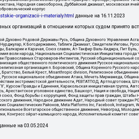
кистана, Народная самооборона, Дуббайский джамаат, московская ячей
добровольческий корпус
istskie-organizacii-i-materialy.html
данные на
16.11.2023
зных организаций в отношении которых судом принято вс
ской Духовно Родовой Державы Русь, Община Духовного Управления Асг
Нурджулар, К Богодержавию, Таблиги Джамаат, Свидетели Иеговы, Рус
, Балкарии и Карачая, Союз славян, Ат-Такфир Валь-Хиджра, Пит Буль,
рмия воли народа, Национальная Социалистическая Инициатива города 
ви Православных Староверов-Инглингов, Русский общенациональный сою
ганизация общественного политического движения Русское национально
елигиозная организация п. Боровский, Община Коренного Русского нар
 Братство, Белый Крест, Misanthropic division, Религиозное объединен
е, Русское национальное объединение Атака, Мечеть Мирмамеда, Община
йствии экстремистской деятельности, РЕВТАТПОД, Артподготовка, Што
, Курсом Правды и Единения, Каракольская инициативная группа, Автог
ь, Арестантское уголовное единство, Башкорт, Нация и свобода, Нация и
союз, Фонд борьбы с коррупцией, Фонд защиты прав граждан, Штабы На
сского движения, Народное движение Адат, Народный совет граждан РС
х Социалистических Районов, Meta Platforms Inc, Facebook, Instagram
Региональное Всетатарское общественное движение, Невоград, Молоде
ки, Конгресс ойрат-калмыцкого народа, Исполнительный комитет сове
анные на
03.05.2024