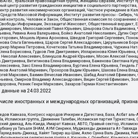
ИБАЛЬТ, Уральская правозащитная группа, Женщины Евразии, Институт п
ый центр развития гражданских инициатив и социального партнерства,
нтр развития некоммерческих организаций, Частное учреждение в Кал
 Средств Массовой Информации, Институт развития прессы - Сибирь, Ч
ий контроль, Человек и Закон, Общественная комиссия по сохранению
я Свободы Информации, Экозащита!-Женсовет, Общественный вердикт, 
ладимирович, Милославский Павел Юрьевич, Шнырова Ольга Вадимовна,
ьевна, Ривина Анна Валерьевна, Бойко Анатолий Николаевич, Дугин Сер
икторович, Мошель Ирина Ароновна, Шведов Григорий Сергеевич, Поно
нова Ольга Евгеньевна, Щаров Сергей Алексадрович, Цирульников Бори
ркер Марина Петровна, Кочеткова Татьяна Владимировна, Чуркина Нат
Елена Борисовна, Гудков Лев Дмитриевич, Илларионова Юлия Юрьевна, С
 Николай Алексеевич, Блинушов Андрей Юрьевич, Мосин Алексей Генна
а Дмитриевна, Вититинова Елена Владимировна, Баженова Светлана Куп
Алексеевна, Закс Елена Владимировна, Буртина Елена Юрьевна, Гендель
иков Анатолий Мариевич, Прохоров Вадим Юрьевич, Шахова Елена Влад
ргей Маркович, Бахмин Вячеслав Иванович, Шабад Анатолий Ефимович, 
ьевна, Смирнов Владимир Александрович, Вицин Сергей Ефимович, Зол
доровна, Резник Генри Маркович, Захаров Герман Константинович
x
данные на
24.03.2022
 числе иностранных и международных организаций, призна
в Кавказа, Конгресс народов Ичкерии и Дагестана, База, Асбат аль-Ан
ба, Исламская группа, Движение Талибан, Исламская партия Туркестан
ский джихад, Аль-Каида, Имарат Кавказ, АБТО, Правый сектор, Исламск
Субхану уа Тагьаля SHAM, АУМ Синрике, Муджахеды джамаата Ат-Тавхида
ухид валь-Джихад, Хайят Тахрир аш-Шам, Ахлю Сунна Валь Джамаа, Natio
Мусульманская религиозная группа п. Кушкуль г. Оренбург, Крымско-т