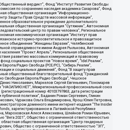
, Дальневосточное общественное движение "Маяк", Санкт-Петербургская ЛГБТ-инициативная группа "Выход", Инициативная группа ЛГБТ+ "Реверс", Алексеев Андрей Викторович, Бекбулатова Таисия Львовна, Беляев Иван Михайлович, Владыкина Елена Сергеевна, Гельман Марат Александрович, Никульшина Вероника Юрьевна, Толоконникова Надежда Андреевна, Шендерович Виктор Анатольевич, Общество с ограниченной ответственностью "Данное сообщение", Общество с ограниченной ответственностью Издательский дом "Новая глава", Айнбиндер Александра Александровна, Московский комьюнити-центр для ЛГБТ+инициатив, Благотворительный фонд развития филантропии, Deutsche Welle (Германия, Kurt-Schumacher-Strasse 3, 53113 Bonn), Борзунова Мария Михайловна, Воробьев Виктор Викторович, Голубева Анна Львовна, Константинова Алла Михайловна, Малкова Ирина Владимировна, Мурадов Мурад Абдулгалимович, Осетинская Елизавета Николаевна, Понасенков Евгений Николаевич, Ганапольский Матвей Юрьевич, Киселев Евгений Алексеевич, Борухович Ирина Григорьевна, Дремин Иван Тимофеевич, Дубровский Дмитрий Викторович, Красноярская региональная общественная организация поддержки и развития альтернативных образовательных технологий и межкультурных коммуникаций "ИНТЕРРА", Маяковская Екатерина Алексеевна, Фейгин Марк Захарович, Филимонов Андрей Викторович, Дзугкоева Регина Николаевна, Доброхотов Роман Александрович, Дудь Юрий Александрович, Елкин Сергей Владимирович, Кругликов Кирилл Игоревич, Сабунаева Мария Леонидовна, Семенов Алексей Владимирович, Шаинян Карен Багратович, Шульман Екатерина Михайловна, Асафьев Артур Валерьевич, Вахштайн Виктор Семенович, Венедиктов Алексей Алексеевич, Лушникова Екатерина Евгеньевна, Волков Леонид Михайлович, Невзоров Александр Глебович, Пархоменко Сергей Борисович, Сироткин Ярослав Николаевич, Кара-Мурза Владимир Владимирович, Баранова Наталья Владимировна, Гозман Леонид Яковлевич, Кагарлицкий Борис Юльевич, Климарев Михаил Валерьевич, Милов Владимир Станиславович, Автономная некоммерческая организация Краснодарский центр современного искусства "Типография", Моргенштерн Алишер Тагирович, Соболь Любовь Эдуардовна, Общество с ограниченной ответственностью "ЛИЗА НОРМ", Каспаров Гарри Кимович, Ходорковский Михаил Борисович, Общество с ограниченной ответственностью "Апрельские тезисы", Данилович Ирина Брониславовна, Кашин Олег Владимирович, Петров Николай Владимирович, Пивоваров Алексей Владимирович, Соколов Михаил Владимирович, Цветкова Юлия Владимировна, Чичваркин Евгений Александрович, Комитет против пыток/Команда против пыток, Общество с ограниченной ответственностью "Первый научный", Общество с ограниченной ответственностью "Вертолет и ко", Белоцерковская Вероника Борисовна, Кац Максим Евгеньевич, Лазарева Татьяна Юрьевна, Шаведдинов Руслан Табризович, Яшин Илья Валерьевич, Общество с ограниченной ответственностью "Иноагент ААВ", Алешковский Дмитрий Петрович, Альбац Евгения Марковна, Быков Дмитрий Львович, Галямина Юлия Евгеньевна, Лойко Сергей Леонидович, Мартынов Кирилл Константинович, Медведев Сергей Александрович, Крашенинников Федор Геннадиевич, Гордеева Катерина Вл