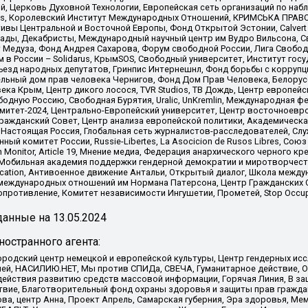
й, Церковь Духовной Технологии, Европейская сеть организаций по н
nds, Королевский Институт Международных Отношений, КРИМСЬКА ПРАВОЗ
ициативы Центральной и Восточной Европы, Фонд Открытой Эстонии, Calver
ады, Декабристы, Международный научный центр им Вудро Вильсона, С
 Медуза, Фонд Андрея Сахарова, Форум свободной России, Лига Свободны
в России – Solidarus, КрымSOS, Свободный университет, Институт гос
Съезд народных депутатов, Гринпис Интернешнл, Фонд борьбы с коррупц
тельный дом прав человека Чернигов, Фонд Дом Прав Человека, Белору
ека Крым, Центр дикого лосося, TVR Studios, ТВ Дождь, Центр европей
одную Россию, Свободная Бурятия, Uralic, UnKremlin, Международная ф
омитет-2024, Центрально-Европейский университет, Центр восточноев
ражданский Совет, Центр анализа европейской политики, Академическа
Настоящая Россия, Глобальная сеть журналистов-расследователей, Слу
ый комитет России, Russie-Libertes, La Asocicion de Rusos Libres, С
on Monitor, Article 19, Мнение медиа, Федерация анархического черного
обильная академия поддержки гендерной демократии и миротворчества,
ational Education, Антивоенное движение Антальи, Открытый диалог, Школа 
 международных отношений им Нормана Патерсона, Центр Гражданских 
ротивление, Комитет независимости Ингушетии, Прометей, Stop Occupat
анные на
13.05.2024
остранного агента:
родский центр немецкой и европейской культуры, Центр гендерных исс
ачей, НАСИЛИЮ.НЕТ, Мы против СПИДа, СВЕЧА, Гуманитарное действие, 
ействия развитию средств массовой информации, Горячая Линия, В защ
твие, Благотворительный фонд охраны здоровья и защиты прав гражда
 Сова, центр Анна, Проект Апрель, Самарская губерния, Эра здоровья, 