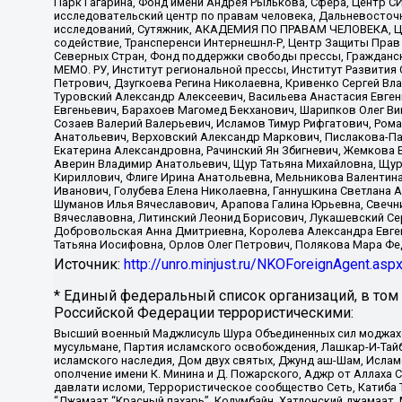
Парк Гагарина, Фонд имени Андрея Рылькова, Сфера, Центр С
исследовательский центр по правам человека, Дальневосточн
исследований, Сутяжник, АКАДЕМИЯ ПО ПРАВАМ ЧЕЛОВЕКА, Це
содействие, Трансперенси Интернешнл-Р, Центр Защиты Прав
Северных Стран, Фонд поддержки свободы прессы, Гражданск
МЕМО. РУ, Институт региональной прессы, Институт Развити
Петрович, Дзугкоева Регина Николаевна, Кривенко Сергей В
Туровский Александр Алексеевич, Васильева Анастасия Евген
Евгеньевич, Барахоев Магомед Бекханович, Шарипков Олег В
Созаев Валерий Валерьевич, Исламов Тимур Рифгатович, Рома
Анатольевич, Верховский Александр Маркович, Пислакова-Па
Екатерина Александровна, Рачинский Ян Збигневич, Жемкова 
Аверин Владимир Анатольевич, Щур Татьяна Михайловна, Щур
Кириллович, Флиге Ирина Анатольевна, Мельникова Валентин
Иванович, Голубева Елена Николаевна, Ганнушкина Светлана 
Шуманов Илья Вячеславович, Арапова Галина Юрьевна, Свечн
Вячеславовна, Литинский Леонид Борисович, Лукашевский Се
Добровольская Анна Дмитриевна, Королева Александра Евген
Татьяна Иосифовна, Орлов Олег Петрович, Полякова Мара Фе
Источник:
http://unro.minjust.ru/NKOForeignAgent.asp
* Единый федеральный список организаций, в том
Российской Федерации террористическими:
Высший военный Маджлисуль Шура Объединенных сил моджахедо
мусульмане, Партия исламского освобождения, Лашкар-И-Тай
исламского наследия, Дом двух святых, Джунд аш-Шам, Ислам
ополчение имени К. Минина и Д. Пожарского, Аджр от Аллаха 
давлати исломи, Террористическое сообщество Сеть, Катиба Та
“Джамаат “Красный пахарь”, Колумбайн, Хатлонский джамаат, 