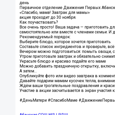
день
Первичное отделение Движения Первых Абанско
«Спасибо, мама! Завтрак для мамы»
акция проходит до 30 ноября.
Как поучаствовать?
Все очень просто! Ваша задача — приготовить д
самостоятельно или вместе с членами семьи. И 
Рекомендуемый порядок:
Выберите блюдо, которое хочется приготовить.
Составьте список ингредиентов и проверьте, всё
Вечером можно подготовиться: помыть овощи, сва
Утром приготовьте завтрак и обязательно сними
Украсьте блюдо и красиво подайте его маме
Можно добавить праздничную открытку, включи
А затем…
Опубликуйте фото или видео завтрака в коммента
Давайте подарим мамам кусочек тепла, внимани
Ждём ваши трогательные поздравления и краси
Участие в акции засчитывается в экран участия
#ДеньМатери #СпасибоМаме #ДвижениеПерв
Абанская СОШ №3 | РДШ