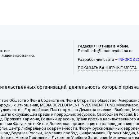
Редакция Пятница в Абане.
атель.
E-mail: info@aban-pyatnitsa.ru
и лицензированию.
Разработчик сайта –
INFOROS 2
ПОКАЗАТЬ БАННЕРНЫЕ МЕСТА
тельственных организаций, деятельность которых призна
ытое Общество Фонд Содействия, Фонд Открытое общество, Американо
родных Отношений, MEDIA DEVELOPMENT INVESTMENT FUND, Международн
рудничества, Европейская Платформа за Демократические Выборы, Ме
щиты окружающей среды и природных ресурсов, Свободная Россия, Все
, Прожект Хармони, Родники дракона, Врачи против насильственного и
шении Фалуньгун в Китае, Всемирная организация по расследованию пр
опы, Центр либеральной современности, Форум русскоязычных европей
Фонд Будущее России, Компания свободы информации, Проект Медиа, 
 Церкви, Новое Поколение, Духовное Учебное Заведение Международн