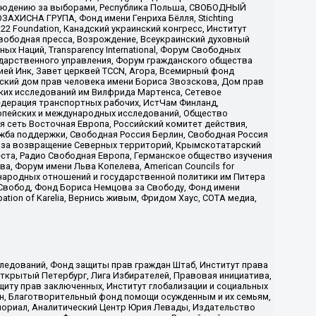
аблюдению за выборами, Республика Польша, СВОБОДНЫЙ
АХИСНА ГРУПА, Фонд имени Генриха Бёлля, Stichting
t 22 Foundation, Канадский украинский конгресс, Институт
вободная пресса, Возрождение, Всеукраинский духовный
х Наций, Transparеncy International, Форум Свободных
ударственного управления, Форум гражданского общества
ией Инк, Завет церквей TCCN, Агора, Всемирный фонд
сский дом прав человека имени Бориса Звозскова, Дом прав
ских исследований им Вилфрида Мартенса, Сетевое
едерация транспортных рабочих, ИстЧам Финланд,
ропейских и международных исследований, Общество
я сеть Восточная Европа, Российский комитет действия,
жба поддержки, Свободная Россия Берлин, Свободная Россия
оюз за возвращение Северных территорий, Крымскотатарский
 креста, Радио Свободная Европа, Германское общество изучения
 Форум имени Льва Копелева, American Councils for
международных отношений и государственной политики им Питера
Свобод, Фонд Бориса Немцова за Свободу, Фонд имени
ion of Karelia, Вернись живым, Фридом Хаус, СОТА медиа,
ледований, Фонд защиты прав граждан Штаб, Институт права
Открытый Петербург, Лига Избирателей, Правовая инициатива,
иту прав заключенных, Институт глобализации и социальных
н, Благотворительный фонд помощи осужденным и их семьям,
Мемориал, Аналитический Центр Юрия Левады, Издательство