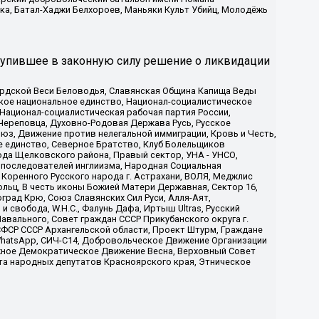
ка, Батал-Хаджи Белхороев, Маньяки Культ Убийц, Молодёжь
тупившее в законную силу решение о ликвидации
ардской Веси Беловодья, Славянская Община Капища Веды
ское национальное единство, Национал-социалистическое
 Национал-социалистическая рабочая партия России,
Череповца, Духовно-Родовая Держава Русь, Русское
з, Движение против нелегальной иммиграции, Кровь и Честь,
е единство, Северное Братство, Клуб Болельщиков
ода Щелковского района, Правый сектор, УНА - УНСО,
ие последователей инглиизма, Народная Социальная
 Коренного Русского народа г. Астрахани, ВОЛЯ, Меджлис
льц, В честь иконы Божией Матери Державная, Сектор 16,
рад Крю, Союз Славянских Сил Руси, Алля-Аят,
 свобода, W.H.С., Фалунь Дафа, Иртыш Ultras, Русский
вального, Совет граждан СССР Прикубанского округа г.
ФСР СССР Архангельской области, Проект Штурм, Граждане
, WhatsApp, СИЧ-С14, Добровольческое Движение Организации
жное Демократическое Движение Весна, Верховный Совет
та народных депутатов Красноярского края, Этническое