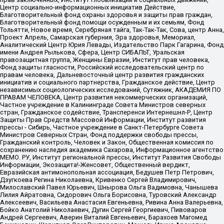
Центр социально-информационных инициатив Действие,
Благотворительный фонд охраны здоровья и защиты прав граждан,
Благотворительный фонд помощи осужденным и их семьям, Фонд
Тольятти, Новое время, Серебряная тайга, Так-Так-Так, Сова, центр Анна,
Проект Апрель, Самарская губерния, Эра здоровья, Мемориал,
Аналитический Центр Юрия Левады, Издательство Парк Гагарина, Фонд
имени Андрея Рылькова, Сфера, Центр СИБАЛЬТ, Уральская
правозащитная группа, Женщины Евразии, Институт прав человека,
Фонд защиты гласности, Российский исследовательский центр по
правам человека, Дальневосточный центр развития гражданских
инициатив и социального партнерства, Гражданское действие, Центр
независимых социологических исследований, Сутяжник, АКАДЕМИЯ ПО
ПРАВАМ ЧЕЛОВЕКА, Центр развития некоммерческих организаций,
Частное учреждение в Калининграде Совета Министров северных
стран, Гражданское содействие, Трансперенси Интернешнл-Р, Центр
Защиты Прав Средств Массовой Информации, Институт развития
прессы - Сибирь, Частное учреждение в Санкт-Петербурге Совета
Министров Северных Стран, Фонд поддержки свободы прессы,
Гражданский контроль, Человек и Закон, Общественная комиссия по
сохранению наследия академика Сахарова, Информационное агентство
МЕМО. РУ, Институт региональной прессы, Институт Развития Свободы
Информации, Экозащита!-Женсовет, Общественный вердикт,
Евразийская антимонопольная ассоциация, Бедушев Петр Петрович,
Дзугкоева Регина Николаевна, Кривенко Сергей Владимирович,
Милославский Павел Юрьевич, Шнырова Ольга Вадимовна, Чанышева
Лилия Айратовна, Сидорович Ольга Борисовна, Туровский Александр
Алексеевич, Васильева Анастасия Евгеньевна, Ривина Анна Валерьевна,
Бойко Анатолий Николаевич, Дугин Сергей Георгиевич, Пивоваров
Андрей Сергеевич, Аверин Виталий Евгеньевич, Барахоев Магомед