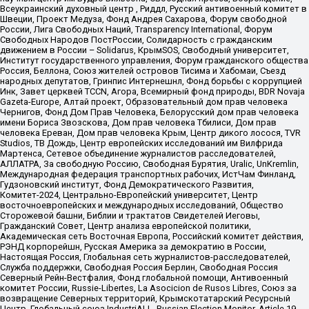
Всеукраинский духовный центр , Риддл, Русский антивоенный комитет в
Швеции, Проект Медуза, Фонд Андрея Сахарова, Форум свободной
России, Лига Свободных Наций, Transparеncy International, Форум
Свободных Народов ПостРоссии, Солидарность с гражданским
движением в России – Solidarus, КрымSOS, Свободный университет,
Институт государственного управления, Форум гражданского общества
Россия, Беллона, Союз жителей островов Тисима и Хабомаи, Съезд
народных депутатов, Гринпис Интернешнл, Фонд борьбы с коррупцией
Инк, Завет церквей TCCN, Агора, Всемирный фонд природы, BDR Novaja
Gazeta-Europe, Алтай проект, Образовательный дом прав человека
Чернигов, Фонд Дом Прав Человека, Белорусский дом прав человека
имени Бориса Звозскова, Дом прав человека Тбилиси, Дом прав
человека Ереван, Дом прав человека Крым, Центр дикого лосося, TVR
Studios, ТВ Дождь, Центр европейских исследований им Вилфрида
Мартенса, Сетевое объединение журналистов расследователей,
АЛЛАТРА, За свободную Россию, Свободная Бурятия, Uralic, UnKremlin,
Международная федерация транспортных рабочих, ИстЧам Финланд,
Гудзоновский институт, Фонд Демократического Развития,
Комитет-2024, Центрально-Европейский университет, Центр
восточноевропейских и международных исследований, Общество
Сторожевой башни, Библии и трактатов Свидетелей Иеговы,
Гражданский Совет, Центр анализа европейской политики,
Академическая сеть Восточная Европа, Российский комитет действия,
РЭНД корпорейшн, Русская Америка за демократию в России,
Настоящая Россия, Глобальная сеть журналистов-расследователей,
Служба поддержки, Свободная Россия Берлин, Свободная Россия
Северный Рейн-Вестфалия, Фонд глобальной помощи, Антивоенный
комитет России, Russie-Libertes, La Asocicion de Rusos Libres, Союз за
возвращение Северных территорий, Крымскотатарский Ресурсный
Центр, Глобальный союз IndustriALL, Russian Election Monitor, Article 19,