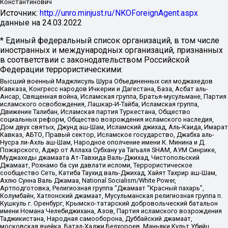
Константинович
Источник:
http://unro.minjust.ru/NKOForeignAgent.aspx
данные на
24.03.2022
* Единый федеральный список организаций, в том числе
иностранных и международных организаций, признанных
в соответствии с законодательством Российской
Федерации террористическими:
Высший военный Маджлисуль Шура Объединенных сил моджахедов
Кавказа, Конгресс народов Ичкерии и Дагестана, База, Асбат аль-
Ансар, Священная война, Исламская группа, Братья-мусульмане, Партия
исламского освобождения, Лашкар-И-Тайба, Исламская группа,
Движение Талибан, Исламская партия Туркестана, Общество
социальных реформ, Общество возрождения исламского наследия,
Дом двух святых, Джунд аш-Шам, Исламский джихад, Аль-Каида, Имарат
Кавказ, АБТО, Правый сектор, Исламское государство, Джабха аль-
Нусра ли-Ахль аш-Шам, Народное ополчение имени К. Минина и Д.
Пожарского, Аджр от Аллаха Субхану уа Тагьаля SHAM, АУМ Синрике,
Муджахеды джамаата Ат-Тавхида Валь-Джихад, Чистопольский
Джамаат, Рохнамо ба суи давлати исломи, Террористическое
сообщество Сеть, Катиба Таухид валь-Джихад, Хайят Тахрир аш-Шам,
Ахлю Сунна Валь Джамаа, National Socialism/White Power,
Артподготовка, Религиозная группа “Джамаат “Красный пахарь”,
Колумбайн, Хатлонский джамаат, Мусульманская религиозная группа п.
Кушкуль г. Оренбург, Крымско-татарский добровольческий батальон
имени Номана Челебиджихана, Азов, Партия исламского возрождения
Таджикистана, Народная самооборона, Дуббайский джамаат,
московская ячейка, Батал-Хаджи Белхороев, Маньяки Культ Убийц,