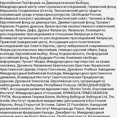
Европейская Платформа за Демократические Выборы,
Международный центр электоральных исследований, Германский фонд
Маршалла Соединенных Штатов, Тихоокеанский центр защиты
окружающей среды и природных ресурсов, Свободная Россия,
Всемирный конгресс украинцев, Атлантический совет, Человек в беде,
Европейский фонд за демократию, Джеймстаунский фонд, Прожект
Хармони, Родники дракона, Врачи против насильственного извлечения
органов, Фалунь Дафа, Друзья Фалуньгун, Фалуньгун, Коалиция по
расследованию преследования в отношении Фалуньгун в Китае,
Всемирная организация по расследованию преследований Фалуньгун,
Пражский гражданский центр, Ассоциация школ политических
исследований при Совете Европы, Центр либеральной современности,
Форум русскоязычных европейцев, Немецко-русский обмен, Бард
колледж, Европейский выбор, Фонд Ходорковского, Оксфордский
российский фонд, Фонд Будущее России, Компания свободы
информации, Проект Медиа, Международное партнерство за права
человека, Духовное Управление Евангельских Христиан Украинской
Христианской Церкви, Новое Поколение, Духовное Учебное Заведение
Международный Библейский Колледж, Международное христианское
движение, Всемирный Институт Саентологических Предприятий,
Церковь Духовной Технологии, Европейская сеть организаций по
наблюдению за выборами, Республика Польша, СВОБОДНЫЙ ИДЕЛЬ-
УРАЛ, Ассоциация развития журналистики, IStories fonds, Королевский
Институт Международных Отношений, КРИМСЬКА ПРАВОЗАХИСНА
ГРУПА, Фонд имени Генриха Бёлля, Stichting Bellingcat, Bellingcat Ltd, The
Insider, Институт правовой инициативы Центральной и Восточной
Европы, Фонд Открытой Эстонии, Calvert 22 Foundation, Канадский
украинский конгресс, Институт Макдональда-Лорье, Украинская
национальная федерация Канады, Декабристы, Международный
научный центр им Вудро Вильсона, Свободная пресса, Возрождение,