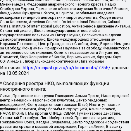
Мнение медиа, Федерация анархического черного креста, Радио
Свободная Европа, Германское общество изучения Восточной Европы,
Фонд имени Фридриха Эберта, XZ gGmbH, Мобильная академия
поддержки гендерной демократии и миротворчества, Форум имени
Льва Копелева, American Councils for International Education, Cultural
Vistas, Institute of International Education, Антивоенное движение Антальи,
Открытый диалог, Школа международных отношений и
государственной политики им Питера Мунка, Российско-канадский
демократический альянс, Школа международных отношений им
Нормана Патерсона, Центр Гражданских Свобод, Фонд Бориса Немцова
за Свободу, Фонд имени Фридриха Науманна за свободу, Феминистское
антивоенное сопротивление, Комитет независимости Ингушетии,
Прометей, Stop Occupation of Karelia, Вернись живым, Фридом Хаус,
СОТА медиа, Либерально-демократическая Лига Украины
Источник:
https://minjust.gov.ru/ru/documents/7756/
данные
на
13.05.2024
* Сведения реестра НКО, выполняющих функции
иностранного агента:
Лилит, Правозащитная группа Гражданин.Армия.Право, Нижегородский
центр немецкой и европейской культуры, Центр гендерных
исследований, Фонд защиты прав граждан Штаб, Институт права и
публичной политики, Фонд борьбы с коррупцией, Альянс врачей,
НАСИЛИЮ.НЕТ, Мы против СПИДа, СВЕЧА, Гуманитарное действие,
Открытый Петербург, Лига Избирателей, Правовая инициатива,
Гражданский Союз, Хасдей Ерушалаим, Центр поддержки и содействия
развитию средств массовой информации, Горячая Линия, В защиту
прав заключенных, Институт глобализации и социальных движений,