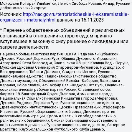
Молодёжь Которая Улыбается, Легион Свобода России, Айдар, Русский
добровольческий корпус
Источник:
http://nac.gov.ru/terroristicheskie-i-ekstremistskie-
organizacii-i-materialy.html
данные на
16.11.2023
* Перечень общественных объединений и религиозных
организаций в отношении которых судом принято
вступившее в законную силу решение о ликвидации или
запрете деятельности:
Национал-большевистская партия, ВЕК РА, Рада земли Кубанской
Духовно Родовой Державы Русь, Община Духовного Управления
Асгардской Веси Беловодья, Славянская Община Капища Веды Перуна,
Мужская Духовная Семинария Староверов-Инглингов, Нурджулар, К
Богодержавию, Таблиги Джамаат, Свидетели Иеговы, Русское
национальное единство, Национал-социалистическое общество,
Джамаат мувахидов, Объединенный Вилайат Кабарды, Балкарии и
Карачая, Союз славян, Ат-Такфир Валь-Хиджра, Пит Буль, Национал-
социалистическая рабочая партия России, Славянский союз,
Формат-18, Благородный Орден Дьявола, Армия воли народа,
Национальная Социалистическая Инициатива города Череповца,
Духовно-Родовая Держава Русь, Русское национальное единство,
Древнерусской Инглистической церкви Православных Староверов-
Инглингов, Русский общенациональный союз, Движение против
нелегальной иммиграции, Кровь и Честь, О свободе совести и о
религиозных объединениях, Омская организация общественного
политического движения Русское национальное единство, Северное
Братство, Клуб Болельщиков Футбольного Клуба Динамо,