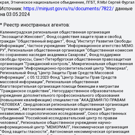
края, Этническое национальное объединение, ЛГБТ, Я.МЫ Сергей Фургал
Источник:
https://minjust.gov.ru/ru/documents/7822/
данные
на
03.05.2024
* Реестр иностранных агентов:
Калининградская региональная общественная организация "Экозащита!-Женсовет", Фонд содействия защите прав и свобод граждан "Общественный вердикт", Фонд "Институт Развития Свободы Информации", Частное учреждение "Информационное агентство МЕМО. РУ", Региональная общественная организация "Общественная комиссия по сохранению наследия академика Сахарова", Фонд поддержки свободы прессы, Санкт-Петербургская общественная правозащитная организация "Гражданский контроль", Межрегиональная общественная организация "Информационно-просветительский центр "Мемориал", Региональный Фонд "Центр Защиты Прав Средств Массовой Информации", с 05.12.2023 Фонд "Центр Защиты Прав Средств массовой информации", Региональная общественная благотворительная организация помощи беженцам и мигрантам "Гражданское содействие", Негосударственное образовательное учреждение дополнительного профессионального образования (повышение квалификации) специалистов "АКАДЕМИЯ ПО ПРАВАМ ЧЕЛОВЕКА", Свердловская региональная общественная организация "Сутяжник", Автономная некоммерческая организация "Центр независимых социологических исследований", Союз общественных объединений "Российский исследовательский центр по правам человека", Региональное общественное учреждение научно-информационный центр "МЕМОРИАЛ", Некоммерческая организация "Фонд защиты гласности", Автономная некоммерческая организация "Институт прав человека", Городская общественная организация "Екатеринбургское общество "МЕМОРИАЛ", Городская общественная организация "Рязанское историко-просветительское и правозащитное общество "Мемориал" (Рязанский Мемориал), Челябинский региональный орган общественной самодеятельности – женское общественное объединение "Женщины Евразии", Челябинский региональный орган общественной самодеятельности "Уральская правозащитная группа", Фонд содействия защите здоровья и социальной справедливости имени Андрея Рылькова, Автономная Некоммерческая Организация "Аналитический Центр Юрия Левады", Автономная некоммерческая организация социальной поддержки населения "Проект Апрель", Региональная общественная организация помощи женщинам и детям, находящимся в кризисной ситуации "Информационно-методический центр "Анна", Фонд содействия развитию массовых коммуникаций и правовому просвещению "Так-так-Так", Фонд содействия устойчивому развитию "Серебряная тайга", Свердловский региональный общественный фонд социальных проектов "Новое время", "Idel.Реалии", Кавказ.Реалии, Крым.Реалии, Телеканал Настоящее Время, Татаро-башкирская служба Радио Свобода (Azatliq Radiosi), Радио Свободная Европа/Радио Свобода (PCE/PC), "Сибирь.Реалии", "Фактограф", Благотворительный фонд помощи осужденным и их семьям, Автономная некоммерческая организация "Институт глобализации и социальных движений", Фонд "В защиту прав заключенных", Частное учреждение "Центр поддержки и содействия развитию средств массовой информации", Пензенский региональный общественный благотворительный фонд "Гражданский союз", "Север.Реалии", Некоммерческая организация Фонд "Правовая инициатива", Общество с ограниченной ответственностью "Радио Свободная Европа/Радио Свобода", Чешское информационное агентство "MEDIUM-ORIENT", Красноярская региональная общественная организация "Мы против СПИДа", Камалягин Денис Николаевич, Маркелов Сергей Евгеньевич, Пономарев Лев Александрович, Савицкая Людмила Алексеевна, Автономная некоммерческая организация "Центр по работе с проблемой насилия "НАСИЛИЮ.НЕТ", Межрегиональный профессиональный союз работников здравоохранения "Альянс врачей", Юридическое лицо, зарегистрированное в Латвийской Республике, SIA "Medusa Project" (регистрационный номер 40103797863, дата регистрации 10.06.2014), Некоммерческая организация "Фонд по борьбе с коррупцией", Автономная некоммерческая организация "Институт права и публичной политики", Баданин Роман Сергеевич, Гликин Максим Александрович, Железнова Мария Михайловна, Лукьянова Юлия Сергеевна, Маетная Елизавета Витальевна, Маняхин Петр Борисович, Чуракова Ольга Владимировна, Ярош Юлия Петровна, Юридическое лицо "The Insider SIA", зарегистрированное в Риге, Латвийская Республика (дата регистрации 26.06.2015), являющееся администратором доменного имени интернет-издания "The Insider SIA", https://theins.ru, Постернак Алексей Евгеньевич, Рубин Михаил Аркадьевич, Анин Роман Александрович, Юридическое лицо Istories fonds, зарегистрированное в Латвийской Республике (регистрационный номер 50008295751, дата регистрации 24.02.2020), Великовский Дмитрий Александрович, Долинина Ирина Николаевна, Мароховская Алеся Алексеевна, Шлейнов Роман Юрьевич, Шмагун Олеся Валентиновна, Общество с ограниченной ответственностью "Альтаир 2021", Общество с ограниченной ответственностью "Вега 2021", Общество с ограниченной ответственностью "Главный редактор 2021", Общество с ограниченной ответственностью "Ромашки монолит", Важенков Артем Валерьевич, Ивановская областная общественная организация "Центр гендерных исследований", Гурман Юрий Альбертович, Медиапроект "ОВД-Инфо", Егоров Владимир Владимирович, Жилинский Владимир Александрович, Общество с ограниченной ответственностью "ЗП", Иванова София Юрьевна, Карезина Инна Павловна, Кильтау Екатерина Викторовна, Петров Алексей Викторович, Пискунов Сергей Евгеньевич, Смирнов Сергей Сергеевич, Тихонов Михаил Сергеевич, Общество с ограниченной ответственностью "ЖУРНАЛИСТ-ИНОСТРАННЫЙ АГЕНТ", Арапова Галина Юрьевна, Вольтская Татьяна Анатольевна, Американская компания "Mason G.E.S. Anonymous Foundation" (США), являющаяся владельцем интернет-издания https://mnews.world/, Компания "Stichting Bellingcat", зарегистрированная в Нидерландах (дата регистрации 11.07.2018), Захаров Андрей Вячеславович, Клепиковская Екатерина Дмитриевна, Общество с ограниченной ответственностью "МЕМО", Перл Роман Александрович, Симонов Евгений Алексеевич, Соловьева Елена Анатольевна, Сотников Даниил Владимирович, Сурначева Елизавета Дмитриевна, Автономная некоммерческая организация по защите прав человека и информированию населения "Якутия – Наше Мнение", Общество с ограниченной ответственностью "Москоу диджитал медиа", с 26.01.2023 Общество с ограниченной ответственностью "Чайка Белые сады", Ветошкина Валерия Валерьевна, Заговора Максим Александрович, Межрегиональное общественное движение "Российская ЛГБТ - сеть", Оленичев Максим Владимирович, Павлов Иван Юрьевич, Скворцова Елена Сергеевна, Общество с ограниченной ответственностью "Как бы инагент", Кочетков Игорь Викторович, Общество с ограниченной ответственностью "Честные выборы", Еланчик Олег Александрович, Общество с ограниченной ответственностью "Нобелевский призыв", Гималова Регина Эмилевна, Григорьев Андрей Валерьевич, Григорьева Алина Александровна, Ассоциация по содействию защите прав призывников, альтернативнослужащих и военнослужащих "Правозащитная группа "Гражданин.Армия.Право", Хисамова Регина Фаритовна, Автономная некоммерческая организация по реализации социально-правовых программ "Лилит", Дальневосточное общественное движение "Маяк", Санкт-Петербургская ЛГБТ-инициативная группа "Выход", Инициативная группа ЛГБТ+ "Реверс", Алексеев Андрей Викторович, Бекбулатова Таисия Львовна, Беляев Иван Михайлович, Владыкина Елена Сергеевна, Гельман Марат Александрович, Никульшина Вероника Юрьевна, Толоконникова Надежда Андреевна, Шендерович Виктор Анатольевич, Общество с ограниченной ответственностью "Данное сообщение", Общество с ограниченной ответственностью Издательский дом "Новая глава", Айнбиндер Александра Александровна, Московский комьюнити-центр для ЛГБТ+инициатив, Благотворительный фонд развития филантропии, Deutsche Welle (Германия, Kurt-Schumacher-Strasse 3, 53113 Bonn), Борзунова Мария Михайловна, Воробьев Виктор Викторович, Голубева Анна Львовна, Константинова Алла Михайловна, Малкова Ирина Владимировна, Мурадов Мурад Абдулгалимович, Осетинская Елизавета Николаевна, Понасенков Евгений Николаевич, Ганапольский Матвей Юрьевич, Киселев Евгений Алексеевич, Борухович Ирина Григорьевна, Дремин Иван Тимофеевич, Дубровский Дмитрий Викторович, Красноярская региональная общественная организация поддержки и развития альтернативных образовательных технологий и межкультурных коммуникаций "ИНТЕРРА", Маяковская Екатерина Алексеевна, Фейгин Марк Захарович, Филимонов Андрей Викторович, Дзугкоева Регина Николаевна, Доброхотов Роман Александрович, Дудь Юрий Александрович, Елкин Сергей Владимирович, Кругликов Кирилл Игоревич, Сабунаева Мария Леонидовна, Семенов Алексей Владимирович, Шаинян Карен Багратович, Шульман Екатерина Михайловна, Асафьев Артур Валерьевич, Вахштайн Виктор Семенович, Венедиктов Алексей Алексеевич, Лушникова Екатерина Евгеньевна, Волков Леонид Михайлович, Невзоров Александр Глебович, Пархоменко Сергей Борисович, Сироткин Ярослав Николаевич, Кара-Мурза Владимир Владимирович, Баранова Наталья Владимировна, Гозман Леонид Яковлевич, Кагарлицкий Борис Юльевич, Климарев Михаил Валерьевич, Милов Владимир Станиславович, Автономная некоммерческая организация Краснодарский центр современного искусства "Типография", Моргенштерн Алишер Тагирович, Соболь Любовь Эдуардовна, Общество с ограниченной ответственностью "ЛИЗА НОРМ", Каспаров Гарри Кимович, Ходорковский Михаил Борисович, Общество с ограниченной ответственностью "Апрельские тезисы", Данилович Ирина Брониславовна, Кашин Олег Владимирович, Петров Николай Владимирович, Пивоваров Алексей Владимирович, Соколов Михаил Владимирович, Цветкова Юлия Владимировна, Чичваркин Евгений Александрович, Комитет против пыток/Команда против пыток, Общество с ограниченной ответственностью "Первый научный", Общество с ограниченной ответственностью "Вертолет и ко", Белоцерковская Вероника Борисовна, Кац Максим Евгеньевич, Лазарева Татьяна Юрьевна, Шаведдинов Руслан Табризович, Яшин Илья Валерьевич, Общество с ограниченной ответственностью "Иноагент ААВ", Алешковский Дмитрий Петрович, Альбац Евгения Марковна, Быков Дмитрий Львович, Галямина Юлия Евгеньевна, Лойко Сергей Леонидович, Мартынов Кирилл Константинович, Медведев Сергей Александрович, Крашенинников Федор Геннадиевич, Гордеева Катерина Вл