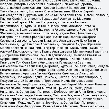
Бекханович, Шарипков Олег Викторович, Мошель Ирина Ароновна,
Шведов Григорий Сергеевич, Пономарев Лев Александрович,
Каргалицкий Борис Юльевич, Созаев Валерий Валерьевич, Исламов
Тимур Рифгатович, Романова Ольга Евгеньевна, Щаров Сергей
Алексадрович, Цирульников Борис Альбертович, Гасан Ольга Павловна,
Паутов Юрий Анатольевич, Верховский Александр Маркович,
Пислакова-Паркер Марина Петровна, Кочеткова Татьяна
Владимировна, Чуркина Наталья Валерьевна, Акимова Татьяна
Николаевна, Золотарева Екатерина Александровна, Рачинский Ян
Збигневич, Жемкова Елена Борисовна, Гудков Лев Дмитриевич,
Илларионова Юлия Юрьевна, Саранг Анна Васильевна, Захарова
Светлана Сергеевна, Аверин Владимир Анатольевич, Щур Татьяна
Михайловна, Щур Николай Алексеевич, Блинушов Андрей Юрьевич,
Мосин Алексей Геннадьевич, Гефтер Валентин Михайлович, Симонов
Алексей Кириллович, Флиге Ирина Анатольевна, Мельникова Валентина
Дмитриевна, Вититинова Елена Владимировна, Баженова Светлана
Куприяновна, Максимов Сергей Владимирович, Беляев Сергей
Иванович, Голубева Елена Николаевна, Ганнушкина Светлана
Алексеевна, Закс Елена Владимировна, Буртина Елена Юрьевна, Гендель
Людмила Залмановна, Кокорина Екатерина Алексеевна, Шуманов Илья
Вячеславович, Арапова Галина Юрьевна, Свечников Анатолий
Мариевич, Прохоров Вадим Юрьевич, Шахова Елена Владимировна,
Подузов Сергей Васильевич, Протасова Ирина Вячеславовна,
Литинский Леонид Борисович, Лукашевский Сергей Маркович, Бахмин
Вячеслав Иванович, Шабад Анатолий Ефимович, Сухих Дарья
Николаевна, Орлов Олег Петрович, Добровольская Анна Дмитриевна,
Королева Александра Евгеньевна, Смирнов Владимир Александрович,
Вицин Сергей Ефимович, Золотухин Борис Андреевич, Левинсон Лев
Семенович, Локшина Татьяна Иосифовна, Орлов Олег Петрович,
Полякова Мара Федоровна, Резник Генри Маркович, Захаров Герман