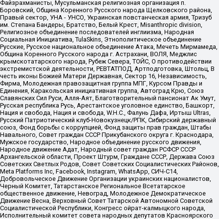
Файзрахманисты, Мусульманская религиозная организация п.
Боровский, Община Коренного Русского народа Щелковского района,
Правый сектор, УНА - УНСО, Украинская повстанческая армия, Тризуб
им. Степана Бандеры, Братство, Белый Крест, Misanthropic division,
Религиозное объединение последователей инглиизма, Народная
Социальная Инициатива, TulaSkins, Этнополитическое объединение
Русские, Русское национальное объединение Атака, Мечеть Мирмамеда,
Община Коренного Русского народа г. Астрахани, ВОЛЯ, Меджлис
крымскотатарского народа, Рубеж Севера, ТОЙС, О противодействии
экстремистской деятельности, РЕВТАТПОД, Артподготовка, Штольц, В
честь иконы Божией Матери Державная, Сектор 16, Независимость,
Фирма, Молодежная правозащитная группа МПГ, Курсом Правды и
Единения, Каракольская инициативная группа, Автоград Крю, Союз
Славянских Сил Руси, Алля-Аят, Благотворительный пансионат Ак Умут,
Русская республика Русь, Арестантское уголовное единство, Башкорт,
Нация и свобода, Нация и свобода, W.H.С., Фалунь Дафа, Иртыш Ultras,
Русский Патриотический клуб-Новокузнецк/РПК, Сибирский державный
союз, Фонд борьбы с коррупцией, Фонд защиты прав граждан, Штабы
Навального, Совет граждан СССР Прикубанского округа г. Краснодара,
Мужское государство, Народное объединение русского движения,
Народное движение Адат, Народный совет граждан РСФСР СССР
Архангельской области, Проект Штурм, Граждане СССР, Держава Союз
Советских Светлых Родов, Совет Советских Социалистических Районов,
Meta Platforms Inc, Facebook, Instagram, WhatsApp, СИЧ-С14,
Добровольческое Движение Организации украинских националистов,
Черный Комитет, Татарстанское Региональное Всетатарское
общественное движение, Невоград, Молодежное Демократическое
Движение Весна, Верховный Совет Татарской Автономной Советской
Социалистической Республики, Конгресс ойрат-калмыцкого народа,
Исполнительный комитет совета народных депутатов Красноярского