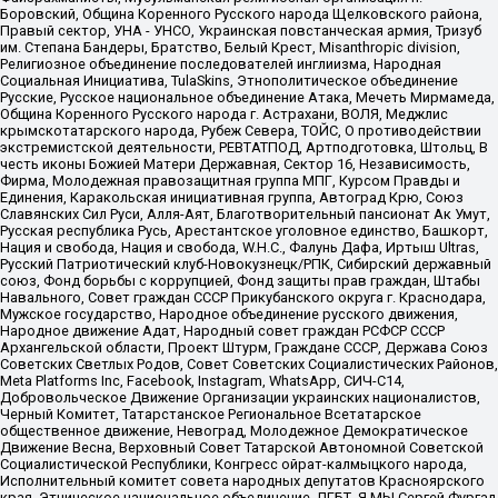
Боровский, Община Коренного Русского народа Щелковского района,
Правый сектор, УНА - УНСО, Украинская повстанческая армия, Тризуб
им. Степана Бандеры, Братство, Белый Крест, Misanthropic division,
Религиозное объединение последователей инглиизма, Народная
Социальная Инициатива, TulaSkins, Этнополитическое объединение
Русские, Русское национальное объединение Атака, Мечеть Мирмамеда,
Община Коренного Русского народа г. Астрахани, ВОЛЯ, Меджлис
крымскотатарского народа, Рубеж Севера, ТОЙС, О противодействии
экстремистской деятельности, РЕВТАТПОД, Артподготовка, Штольц, В
честь иконы Божией Матери Державная, Сектор 16, Независимость,
Фирма, Молодежная правозащитная группа МПГ, Курсом Правды и
Единения, Каракольская инициативная группа, Автоград Крю, Союз
Славянских Сил Руси, Алля-Аят, Благотворительный пансионат Ак Умут,
Русская республика Русь, Арестантское уголовное единство, Башкорт,
Нация и свобода, Нация и свобода, W.H.С., Фалунь Дафа, Иртыш Ultras,
Русский Патриотический клуб-Новокузнецк/РПК, Сибирский державный
союз, Фонд борьбы с коррупцией, Фонд защиты прав граждан, Штабы
Навального, Совет граждан СССР Прикубанского округа г. Краснодара,
Мужское государство, Народное объединение русского движения,
Народное движение Адат, Народный совет граждан РСФСР СССР
Архангельской области, Проект Штурм, Граждане СССР, Держава Союз
Советских Светлых Родов, Совет Советских Социалистических Районов,
Meta Platforms Inc, Facebook, Instagram, WhatsApp, СИЧ-С14,
Добровольческое Движение Организации украинских националистов,
Черный Комитет, Татарстанское Региональное Всетатарское
общественное движение, Невоград, Молодежное Демократическое
Движение Весна, Верховный Совет Татарской Автономной Советской
Социалистической Республики, Конгресс ойрат-калмыцкого народа,
Исполнительный комитет совета народных депутатов Красноярского
края, Этническое национальное объединение, ЛГБТ, Я.МЫ Сергей Фургал