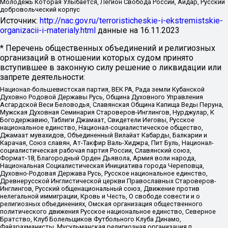
Молодёжь Которая Улыбается, Легион Свобода России, Айдар, Русский
добровольческий корпус
Источник:
http://nac.gov.ru/terroristicheskie-i-ekstremistskie-
organizacii-i-materialy.html
данные на
16.11.2023
* Перечень общественных объединений и религиозных
организаций в отношении которых судом принято
вступившее в законную силу решение о ликвидации или
запрете деятельности:
Национал-большевистская партия, ВЕК РА, Рада земли Кубанской
Духовно Родовой Державы Русь, Община Духовного Управления
Асгардской Веси Беловодья, Славянская Община Капища Веды Перуна,
Мужская Духовная Семинария Староверов-Инглингов, Нурджулар, К
Богодержавию, Таблиги Джамаат, Свидетели Иеговы, Русское
национальное единство, Национал-социалистическое общество,
Джамаат мувахидов, Объединенный Вилайат Кабарды, Балкарии и
Карачая, Союз славян, Ат-Такфир Валь-Хиджра, Пит Буль, Национал-
социалистическая рабочая партия России, Славянский союз,
Формат-18, Благородный Орден Дьявола, Армия воли народа,
Национальная Социалистическая Инициатива города Череповца,
Духовно-Родовая Держава Русь, Русское национальное единство,
Древнерусской Инглистической церкви Православных Староверов-
Инглингов, Русский общенациональный союз, Движение против
нелегальной иммиграции, Кровь и Честь, О свободе совести и о
религиозных объединениях, Омская организация общественного
политического движения Русское национальное единство, Северное
Братство, Клуб Болельщиков Футбольного Клуба Динамо,
Файзрахманисты, Мусульманская религиозная организация п.