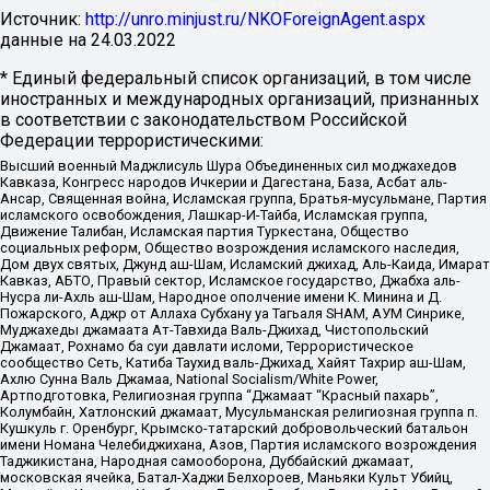
Источник:
http://unro.minjust.ru/NKOForeignAgent.aspx
данные на
24.03.2022
* Единый федеральный список организаций, в том числе
иностранных и международных организаций, признанных
в соответствии с законодательством Российской
Федерации террористическими:
Высший военный Маджлисуль Шура Объединенных сил моджахедов
Кавказа, Конгресс народов Ичкерии и Дагестана, База, Асбат аль-
Ансар, Священная война, Исламская группа, Братья-мусульмане, Партия
исламского освобождения, Лашкар-И-Тайба, Исламская группа,
Движение Талибан, Исламская партия Туркестана, Общество
социальных реформ, Общество возрождения исламского наследия,
Дом двух святых, Джунд аш-Шам, Исламский джихад, Аль-Каида, Имарат
Кавказ, АБТО, Правый сектор, Исламское государство, Джабха аль-
Нусра ли-Ахль аш-Шам, Народное ополчение имени К. Минина и Д.
Пожарского, Аджр от Аллаха Субхану уа Тагьаля SHAM, АУМ Синрике,
Муджахеды джамаата Ат-Тавхида Валь-Джихад, Чистопольский
Джамаат, Рохнамо ба суи давлати исломи, Террористическое
сообщество Сеть, Катиба Таухид валь-Джихад, Хайят Тахрир аш-Шам,
Ахлю Сунна Валь Джамаа, National Socialism/White Power,
Артподготовка, Религиозная группа “Джамаат “Красный пахарь”,
Колумбайн, Хатлонский джамаат, Мусульманская религиозная группа п.
Кушкуль г. Оренбург, Крымско-татарский добровольческий батальон
имени Номана Челебиджихана, Азов, Партия исламского возрождения
Таджикистана, Народная самооборона, Дуббайский джамаат,
московская ячейка, Батал-Хаджи Белхороев, Маньяки Культ Убийц,