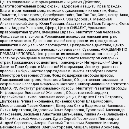
Центр социально-информационных инициатив Действие,
Благотворительный фонд охраны здоровья и защиты прав граждан,
Благотворительный фонд помощи осужденным и их семьям, Фонд
Тольятти, Новое время, Серебряная тайга, Так-Так-Так, Сова, центр Анна,
Проект Апрель, Самарская губерния, Эра здоровья, Мемориал,
Аналитический Центр Юрия Левады, Издательство Парк Гагарина, Фонд
имени Андрея Рылькова, Сфера, Центр СИБАЛЬТ, Уральская
правозащитная группа, Женщины Евразии, Институт прав человека,
Фонд защиты гласности, Российский исследовательский центр по
правам человека, Дальневосточный центр развития гражданских
инициатив и социального партнерства, Гражданское действие, Центр
независимых социологических исследований, Сутяжник, АКАДЕМИЯ ПО
ПРАВАМ ЧЕЛОВЕКА, Центр развития некоммерческих организаций,
Частное учреждение в Калининграде Совета Министров северных
стран, Гражданское содействие, Трансперенси Интернешнл-Р, Центр
Защиты Прав Средств Массовой Информации, Институт развития
прессы - Сибирь, Частное учреждение в Санкт-Петербурге Совета
Министров Северных Стран, Фонд поддержки свободы прессы,
Гражданский контроль, Человек и Закон, Общественная комиссия по
сохранению наследия академика Сахарова, Информационное агентство
МЕМО. РУ, Институт региональной прессы, Институт Развития Свободы
Информации, Экозащита!-Женсовет, Общественный вердикт,
Евразийская антимонопольная ассоциация, Бедушев Петр Петрович,
Дзугкоева Регина Николаевна, Кривенко Сергей Владимирович,
Милославский Павел Юрьевич, Шнырова Ольга Вадимовна, Чанышева
Лилия Айратовна, Сидорович Ольга Борисовна, Туровский Александр
Алексеевич, Васильева Анастасия Евгеньевна, Ривина Анна Валерьевна,
Бойко Анатолий Николаевич, Дугин Сергей Георгиевич, Пивоваров
Андрей Сергеевич, Аверин Виталий Евгеньевич, Барахоев Магомед
Бекханович, Шарипков Олег Викторович, Мошель Ирина Ароновна,