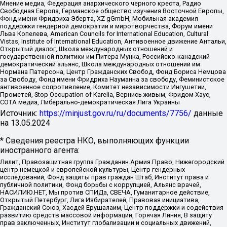
Мнение медиа, Федерация анархического черного креста, Радио
Свободная Европа, Германское общество изучения Восточной Европы,
Фонд имени Фридриха Эберта, XZ gGmbH, Мобильная академия
поддержки гендерной демократии и миротворчества, Форум имени
Льва Копелева, American Councils for International Education, Cultural
Vistas, Institute of International Education, Антивоенное движение Антальи,
Открытый диалог, Школа международных отношений и
государственной политики им Питера Мунка, Российско-канадский
демократический альянс, Школа международных отношений им
Нормана Патерсона, Центр Гражданских Свобод, Фонд Бориса Немцова
за Свободу, Фонд имени Фридриха Науманна за свободу, Феминистское
антивоенное сопротивление, Комитет независимости Ингушетии,
Прометей, Stop Occupation of Karelia, Вернись живым, Фридом Хаус,
СОТА медиа, Либерально-демократическая Лига Украины
Источник:
https://minjust.gov.ru/ru/documents/7756/
данные
на
13.05.2024
* Сведения реестра НКО, выполняющих функции
иностранного агента:
Лилит, Правозащитная группа Гражданин.Армия.Право, Нижегородский
центр немецкой и европейской культуры, Центр гендерных
исследований, Фонд защиты прав граждан Штаб, Институт права и
публичной политики, Фонд борьбы с коррупцией, Альянс врачей,
НАСИЛИЮ.НЕТ, Мы против СПИДа, СВЕЧА, Гуманитарное действие,
Открытый Петербург, Лига Избирателей, Правовая инициатива,
Гражданский Союз, Хасдей Ерушалаим, Центр поддержки и содействия
развитию средств массовой информации, Горячая Линия, В защиту
прав заключенных, Институт глобализации и социальных движений,