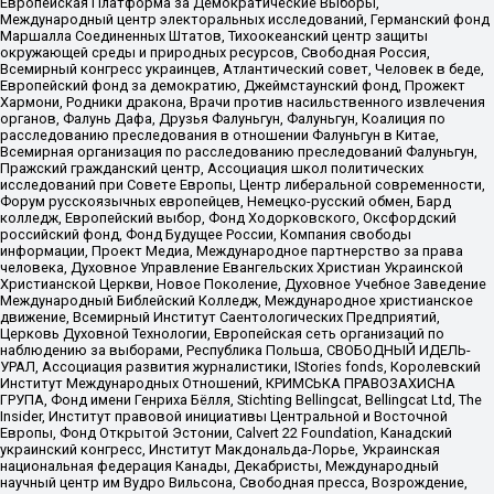
Европейская Платформа за Демократические Выборы,
Международный центр электоральных исследований, Германский фонд
Маршалла Соединенных Штатов, Тихоокеанский центр защиты
окружающей среды и природных ресурсов, Свободная Россия,
Всемирный конгресс украинцев, Атлантический совет, Человек в беде,
Европейский фонд за демократию, Джеймстаунский фонд, Прожект
Хармони, Родники дракона, Врачи против насильственного извлечения
органов, Фалунь Дафа, Друзья Фалуньгун, Фалуньгун, Коалиция по
расследованию преследования в отношении Фалуньгун в Китае,
Всемирная организация по расследованию преследований Фалуньгун,
Пражский гражданский центр, Ассоциация школ политических
исследований при Совете Европы, Центр либеральной современности,
Форум русскоязычных европейцев, Немецко-русский обмен, Бард
колледж, Европейский выбор, Фонд Ходорковского, Оксфордский
российский фонд, Фонд Будущее России, Компания свободы
информации, Проект Медиа, Международное партнерство за права
человека, Духовное Управление Евангельских Христиан Украинской
Христианской Церкви, Новое Поколение, Духовное Учебное Заведение
Международный Библейский Колледж, Международное христианское
движение, Всемирный Институт Саентологических Предприятий,
Церковь Духовной Технологии, Европейская сеть организаций по
наблюдению за выборами, Республика Польша, СВОБОДНЫЙ ИДЕЛЬ-
УРАЛ, Ассоциация развития журналистики, IStories fonds, Королевский
Институт Международных Отношений, КРИМСЬКА ПРАВОЗАХИСНА
ГРУПА, Фонд имени Генриха Бёлля, Stichting Bellingcat, Bellingcat Ltd, The
Insider, Институт правовой инициативы Центральной и Восточной
Европы, Фонд Открытой Эстонии, Calvert 22 Foundation, Канадский
украинский конгресс, Институт Макдональда-Лорье, Украинская
национальная федерация Канады, Декабристы, Международный
научный центр им Вудро Вильсона, Свободная пресса, Возрождение,