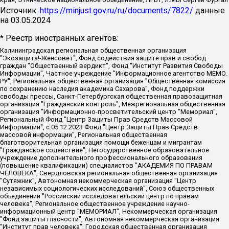
Источник:
https://minjust.gov.ru/ru/documents/7822/
данные
на
03.05.2024
* Реестр иностранных агентов:
Калининградская региональная общественная организация "Экозащита!-Женсовет", Фонд содействия защите прав и свобод граждан "Общественный вердикт", Фонд "Институт Развития Свободы Информации", Частное учреждение "Информационное агентство МЕМО. РУ", Региональная общественная организация "Общественная комиссия по сохранению наследия академика Сахарова", Фонд поддержки свободы прессы, Санкт-Петербургская общественная правозащитная организация "Гражданский контроль", Межрегиональная общественная организация "Информационно-просветительский центр "Мемориал", Региональный Фонд "Центр Защиты Прав Средств Массовой Информации", с 05.12.2023 Фонд "Центр Защиты Прав Средств массовой информации", Региональная общественная благотворительная организация помощи беженцам и мигрантам "Гражданское содействие", Негосударственное образовательное учреждение дополнительного профессионального образования (повышение квалификации) специалистов "АКАДЕМИЯ ПО ПРАВАМ ЧЕЛОВЕКА", Свердловская региональная общественная организация "Сутяжник", Автономная некоммерческая организация "Центр независимых социологических исследований", Союз общественных объединений "Российский исследовательский центр по правам человека", Региональное общественное учреждение научно-информационный центр "МЕМОРИАЛ", Некоммерческая организация "Фонд защиты гласности", Автономная некоммерческая организация "Институт прав человека", Городская общественная организация "Екатеринбургское общество "МЕМОРИАЛ", Городская общественная организация "Рязанское историко-просветительское и правозащитное общество "Мемориал" (Рязанский Мемориал), Челябинский региональный орган общественной самодеятельности – женское общественное объединение "Женщины Евразии", Челябинский региональный орган общественной самодеятельности "Уральская правозащитная группа", Фонд содействия защите здоровья и социальной справедливости имени Андрея Рылькова, Автономная Некоммерческая Организация "Аналитический Центр Юрия Левады", Автономная некоммерческая организация социальной поддержки населения "Проект Апрель", Региональная общественная организация помощи женщинам и детям, находящимся в кризисной ситуации "Информационно-методический центр "Анна", Фонд содействия развитию массовых коммуникаций и правовому просвещению "Так-так-Так", Фонд содействия устойчивому развитию "Серебряная тайга", Свердловский региональный общественный фонд социальных проектов "Новое время", "Idel.Реалии", Кавказ.Реалии, Крым.Реалии, Телеканал Настоящее Время, Татаро-башкирская служба Радио Свобода (Azatliq Radiosi), Радио Свободная Европа/Радио Свобода (PCE/PC), "Сибирь.Реалии", "Фактограф", Благотворительный фонд помощи осужденным и их семьям, Автономная некоммерческая организация "Институт глобализации и социальных движений", Фонд "В защиту прав заключенных", Частное учреждение "Центр поддержки и содействия развитию средств массовой информации", Пензенский региональный общественный благотворительный фонд "Гражданский союз", "Север.Реалии", Некоммерческая организация Фонд "Правовая инициатива", Общество с ограниченной ответственностью "Радио Свободная Европа/Радио Свобода", Чешское информационное агентство "MEDIUM-ORIENT", Красноярская региональная общественная организация "Мы против СПИДа", Камалягин Денис Николаевич, Маркелов Сергей Евгеньевич, Пономарев Лев Александрович, Савицкая Людмила Алексеевна, Автономная некоммерческая организация "Центр по работе с проблемой насилия "НАСИЛИЮ.НЕТ", Межрегиональный профессиональный союз работников здравоохранения "Альянс врачей", Юридическое лицо, зарегистрированное в Латвийской Республике, SIA "Medusa Project" (регистрационный номер 40103797863, дата регистрации 10.06.2014), Некоммерческая организация "Фонд по борьбе с коррупцией", Автономная некоммерческая организация "Институт права и публичной политики", Баданин Роман Сергеевич, Гликин Максим Александрович, Железнова Мария Михайловна, Лукьянова Юлия Сергеевна, Маетная Елизавета Витальевна, Маняхин Петр Борисович, Чуракова Ольга Владимировна, Ярош Юлия Петровна, Юридическое лицо "The Insider SIA", зарегистрированное в Риге, Латвийская Республика (дата регистрации 26.06.2015), являющееся администратором доменного имени интернет-издания "The Insider SIA", https://theins.ru, Постернак Алексей Евгеньевич, Рубин Михаил Аркадьевич, Анин Роман Александрович, Юридическое лицо Istories fonds, зарегистрированное в Латвийской Республике (регистрационный номер 50008295751, дата регистрации 24.02.2020), Великовский Дмитрий Александрович, Долинина Ирина Николаевна, Мароховская Алеся Алексеевна, Шлейнов Роман Юрьевич, Шмагун Олеся Валентиновна, Общество с ограниченной ответственностью "Альтаир 2021", Общество с ограниченной ответственностью "Вега 2021", Общество с ограниченной ответственностью "Главный редактор 2021", Общество с ограниченной ответственностью "Ромашки монолит", Важенков Артем Валерьевич, Ивановская областная общественная организация "Центр гендерных исследований", Гурман Юрий Альбертович, Медиапроект "ОВД-Инфо", Егоров Владимир Владимирович, Жилинский Владимир Александрович, Общество с ограниченной ответственностью "ЗП", Иванова София Юрьевна, Карезина Инна Павловна, Кильтау Екатерина Викторовна, Петров Алексей Викторович, Пискунов Сергей Евгеньевич, Смирнов Сергей Сергеевич, Тихонов Михаил Сергеевич, Общество с ограниченной ответственностью "ЖУРНАЛИСТ-ИНОСТРАННЫЙ АГЕНТ", Арапова Галина Юрьевна, Вольтская Татьяна Анатольевна, Американская компания "Mason G.E.S. Anonymous Foundation" (США), являющаяся владельцем интернет-издания https://mnews.world/, Компания "Stichting Bellingcat", зарегистрированная в Нидерландах (дата регистрации 11.07.2018), Захаров Андрей Вячеславович, Клепиковская Екатерина Дмитриевна, Общество с ограниченной ответственностью "МЕМО", Перл Роман Александрович, Симонов Евгений Алексеевич, Соловьева Елена Анатольевна, Сотников Даниил Владимирович, Сурначева Елизавета Дмитриевна, Автономная некоммерческая организация по защите прав человека и информированию населения "Якутия – Наше Мнение", Общество с ограниченной ответственностью "Москоу диджитал медиа", с 26.01.2023 Общество с ограниченной ответственностью "Чайка Белые сады", Ветошкина Валерия Валерьевна, Заговора Максим Александрович, Межрегиональное общественное движение "Российская ЛГБТ - сеть", Оленичев Максим Владимирович, Павлов Иван Юрьевич, Скворцова Елена Сергеевна, Общество с ограниченной ответственностью "Как бы инагент", Кочетков Игорь Викторович, Общество с ограниченной ответственностью "Честные выборы", Еланчик Олег Александрович, Общество с ограниченной ответственностью "Нобелевский призыв", Гималова Регина Эмилевна, Григорьев Андрей Валерьевич, Григорьева Алина Александровна, Ассоциация по содействию защите прав призывников, альтернативнослужащих и военнослужащих "Правозащитная группа "Гражданин.Армия.Право", Хисамова Регина Фаритовна, Автономная некоммерческая организация по реализации социально-правовых программ "Лилит", Дальневосточное общественное движение "Маяк", Санкт-Петербургская ЛГБТ-инициативная группа "Выход", Инициативная группа ЛГБТ+ "Реверс", Алексеев Андрей Викторович, Бекбулатова Таисия Львовна, Беляев Иван Михайлович, Владыкина Елена Сергеевна, Гельман Марат Александрович, Никульшина Вероника Юрьевна, Толоконникова Надежда Андреевна, Шендерович Виктор Анатольевич, Общество с ограниченной ответственностью "Данное сообщение", Общество с ограниченной ответственностью Издательский дом "Новая глава", Айнбиндер Александра Александровна, Московский комьюнити-центр для ЛГБТ+инициатив, Благотворительный фонд развития филантропии, Deutsche Welle (Германия, Kurt-Schumacher-Strasse 3, 53113 Bonn), Борзунова Мария Михайловна, Воробьев Виктор Викторович, Голубева Анна Львовна, Константинова Алла Михайловна, Малкова Ирина Владимировна, Мурадов Мурад Абдулгалимович, Осетинская Елизавета Николаевна, Понасенков Евгений Николаевич, Ганапольский Матвей Юрьевич, Киселев Евгений Алексеевич, Борухович Ирина Григорьевна, Дремин Иван Тимофеевич, Дубровский Дмитрий Викторович, Красноярская региональная общественная организация поддержки и развития альтернативных образовательных технологий и межкультурных коммуникаций "ИНТЕРРА", Маяковская Екатерина Алексеевна, Фейгин Марк Захарович, Филимонов Андрей Викторович, Дзугкоева Регина Николаевна, Доброхотов Роман Александрович, Дудь Юрий Александрович, Елкин Сергей Владимирович, Кругликов Кирилл Игоревич, Сабунаева Мария Леонидовна, Семенов Алексей Владимирович, Шаинян Карен Багратович, Шульман Екатерина Михайловна, Асафьев Артур Валерьевич, Вахштайн Виктор Семенович, Венедиктов Алексей Алексеевич, Лушникова Екатерина Евгеньевна, Волков Леонид Михайлович, Невзоров Александр Глебович, Пархоменко Сергей Борисович, Сироткин Ярослав Николаевич, Кара-Мурза Владимир Владимирович, Баранова Наталья Владимировна, Гозман Леонид Яковлевич, Кагарлицкий Борис Юльевич, Климарев Михаил Валерьевич, Милов Владимир Станиславович, Автономная некоммерческая организация Краснодарский центр современного искусства "Типография", Моргенштерн Алишер Тагирович, Соболь Любовь Эдуардовна, Общество с ограниченной ответственностью "ЛИЗА НОРМ", Каспаров Гарри Кимович, Ходорковский Михаил Борисович, Общество с ограниченной ответственностью "Апрельские тезисы", Данилович Ирина Брониславовна, Кашин Олег Владимирович, Петров Николай Владимирович, Пивоваров Алексей Владимирович, Соколов Михаил Владимирович, Цветкова Юлия Владимировна, Чичваркин Евгений Александрович, Комитет против пыток/Команда против пыток, Общество с ограниченной ответственностью "Первый научный", Общество с ограниченной ответственностью "Вертолет и ко", Белоцерковская Вероника Борисовна, Кац Максим Евгеньевич, Лазарева Татьяна Юрьевна, Шаведдинов Руслан Табризович, Яшин Илья Валерьевич, Общество с ограниченной ответственностью "Иноагент ААВ", Алешковский Дмитрий Петрович, Альбац Евгения Марковна, Быков Дмитрий Львович, Галямина Юлия Евгеньевна, Лойко Сергей Леонидович, Мартынов Кирилл Константинович, Медведев Сергей Александрович, Крашенинников Федор Геннадиевич, Гордеева Катерина Вл