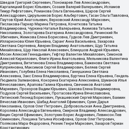
Шведов Григорий Сергеевич, Пономарев Лев Александрович,
Каргалицкий Борис Юльевич, Созаев Валерий Валерьевич, Исламов
Тимур Рифгатович, Романова Ольга Евгеньевна, Щаров Сергей
Алексадрович, Цирульников Борис Альбертович, Гасан Ольга Павловна,
Паутов Юрий Анатольевич, Верховский Александр Маркович,
Пислакова-Паркер Марина Петровна, Кочеткова Татьяна
Владимировна, Чуркина Наталья Валерьевна, Акимова Татьяна
Николаевна, Золотарева Екатерина Александровна, Рачинский Ян
Збигневич, Жемкова Елена Борисовна, Гудков Лев Дмитриевич,
Илларионова Юлия Юрьевна, Саранг Анна Васильевна, Захарова
Светлана Сергеевна, Аверин Владимир Анатольевич, Щур Татьяна
Михайловна, Щур Николай Алексеевич, Блинушов Андрей Юрьевич,
Мосин Алексей Геннадьевич, Гефтер Валентин Михайлович, Симонов
Алексей Кириллович, Флиге Ирина Анатольевна, Мельникова Валентина
Дмитриевна, Вититинова Елена Владимировна, Баженова Светлана
Куприяновна, Максимов Сергей Владимирович, Беляев Сергей
Иванович, Голубева Елена Николаевна, Ганнушкина Светлана
Алексеевна, Закс Елена Владимировна, Буртина Елена Юрьевна, Гендель
Людмила Залмановна, Кокорина Екатерина Алексеевна, Шуманов Илья
Вячеславович, Арапова Галина Юрьевна, Свечников Анатолий
Мариевич, Прохоров Вадим Юрьевич, Шахова Елена Владимировна,
Подузов Сергей Васильевич, Протасова Ирина Вячеславовна,
Литинский Леонид Борисович, Лукашевский Сергей Маркович, Бахмин
Вячеслав Иванович, Шабад Анатолий Ефимович, Сухих Дарья
Николаевна, Орлов Олег Петрович, Добровольская Анна Дмитриевна,
Королева Александра Евгеньевна, Смирнов Владимир Александрович,
Вицин Сергей Ефимович, Золотухин Борис Андреевич, Левинсон Лев
Семенович, Локшина Татьяна Иосифовна, Орлов Олег Петрович,
Полякова Мара Федоровна, Резник Генри Маркович, Захаров Герман
Константинович