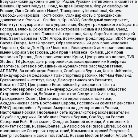
Всеукраинский духовный центр , Риддл, Русский антивоенный комитет в
Швеции, Проект Медуза, Фонд Андрея Сахарова, Форум свободной
России, Лига Свободных Наций, Transparеncy International, Форум
Свободных Народов ПостРоссии, Солидарность с гражданским
движением в России – Solidarus, КрымSOS, Свободный университет,
Институт государственного управления, Форум гражданского общества
Россия, Беллона, Союз жителей островов Тисима и Хабомаи, Съезд
народных депутатов, Гринпис Интернешнл, Фонд борьбы с коррупцией
Инк, Завет церквей TCCN, Агора, Всемирный фонд природы, BDR Novaja
Gazeta-Europe, Алтай проект, Образовательный дом прав человека
Чернигов, Фонд Дом Прав Человека, Белорусский дом прав человека
имени Бориса Звозскова, Дом прав человека Тбилиси, Дом прав
человека Ереван, Дом прав человека Крым, Центр дикого лосося, TVR
Studios, ТВ Дождь, Центр европейских исследований им Вилфрида
Мартенса, Сетевое объединение журналистов расследователей,
АЛЛАТРА, За свободную Россию, Свободная Бурятия, Uralic, UnKremlin,
Международная федерация транспортных рабочих, ИстЧам Финланд,
Гудзоновский институт, Фонд Демократического Развития,
Комитет-2024, Центрально-Европейский университет, Центр
восточноевропейских и международных исследований, Общество
Сторожевой башни, Библии и трактатов Свидетелей Иеговы,
Гражданский Совет, Центр анализа европейской политики,
Академическая сеть Восточная Европа, Российский комитет действия,
РЭНД корпорейшн, Русская Америка за демократию в России,
Настоящая Россия, Глобальная сеть журналистов-расследователей,
Служба поддержки, Свободная Россия Берлин, Свободная Россия
Северный Рейн-Вестфалия, Фонд глобальной помощи, Антивоенный
комитет России, Russie-Libertes, La Asocicion de Rusos Libres, Союз за
возвращение Северных территорий, Крымскотатарский Ресурсный
Центр, Глобальный союз IndustriALL, Russian Election Monitor, Article 19,