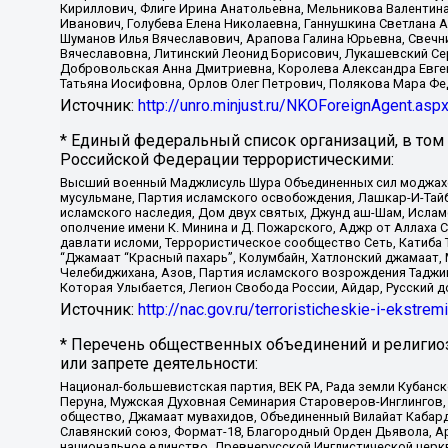
Кириллович, Флиге Ирина Анатольевна, Мельникова Валентин
Иванович, Голубева Елена Николаевна, Ганнушкина Светлана 
Шуманов Илья Вячеславович, Арапова Галина Юрьевна, Свечн
Вячеславовна, Литинский Леонид Борисович, Лукашевский Се
Добровольская Анна Дмитриевна, Королева Александра Евген
Татьяна Иосифовна, Орлов Олег Петрович, Полякова Мара Фе
Источник:
http://unro.minjust.ru/NKOForeignAgent.asp
* Единый федеральный список организаций, в том
Российской Федерации террористическими:
Высший военный Маджлисуль Шура Объединенных сил моджахедо
мусульмане, Партия исламского освобождения, Лашкар-И-Тай
исламского наследия, Дом двух святых, Джунд аш-Шам, Ислам
ополчение имени К. Минина и Д. Пожарского, Аджр от Аллаха 
давлати исломи, Террористическое сообщество Сеть, Катиба Та
“Джамаат “Красный пахарь”, Колумбайн, Хатлонский джамаат, 
Челебиджихана, Азов, Партия исламского возрождения Таджи
Которая Улыбается, Легион Свобода России, Айдар, Русский 
Источник:
http://nac.gov.ru/terroristicheskie-i-ekstrem
* Перечень общественных объединений и религио
или запрете деятельности:
Национал-большевистская партия, ВЕК РА, Рада земли Кубан
Перуна, Мужская Духовная Семинария Староверов-Инглингов, 
общество, Джамаат мувахидов, Объединенный Вилайат Кабарды
Славянский союз, Формат-18, Благородный Орден Дьявола, А
национальное единство, Древнерусской Инглистической церк