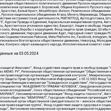
ганизация общественного политического движения Русское национально
елигиозная организация п. Боровский, Община Коренного Русского нар
 Братство, Белый Крест, Misanthropic division, Религиозное объединен
е, Русское национальное объединение Атака, Мечеть Мирмамеда, Община
йствии экстремистской деятельности, РЕВТАТПОД, Артподготовка, Што
, Курсом Правды и Единения, Каракольская инициативная группа, Автог
ь, Арестантское уголовное единство, Башкорт, Нация и свобода, Нация и
союз, Фонд борьбы с коррупцией, Фонд защиты прав граждан, Штабы На
сского движения, Народное движение Адат, Народный совет граждан РС
х Социалистических Районов, Meta Platforms Inc, Facebook, Instagram
Региональное Всетатарское общественное движение, Невоград, Молоде
ки, Конгресс ойрат-калмыцкого народа, Исполнительный комитет сове
анные на
03.05.2024
 "Мы против СПИДа", Камалягин Денис Николаевич, Маркелов Сергей Евгеньевич, Пономарев Лев Александрович, Савицкая Людмила Алексеевна, Автономная некоммерческая организация "Центр по работе с проблемой насилия "НАСИЛИЮ.НЕТ", Межрегиональный профессиональный союз работников здравоохранения "Альянс врачей", Юридическое лицо, зарегистрированное в Латвийской Республике, SIA "Medusa Project" (регистрационный номер 40103797863, дата регистрации 10.06.2014), Некоммерческая организация "Фонд по борьбе с коррупцией", Автономная некоммерческая организация "Институт права и публичной политики", Баданин Роман Сергеевич, Гликин Максим Александрович, Железнова Мария Михайловна, Лукьянова Юлия Сергеевна, Маетная Елизавета Витальевна, Маняхин Петр Борисович, Чуракова Ольга Владимировна, Ярош Юлия Петровна, Юридическое лицо "The Insider SIA", зарегистрированное в Риге, Латвийская Республика (дата регистрации 26.06.2015), являющееся администратором доменного имени интернет-издания "The Insider SIA", https://theins.ru, Постернак Алексей Евгеньевич, Рубин Михаил Аркадьевич, Анин Роман Александрович, Юридическое лицо Istories fonds, зарегистрированное в Латвийской Республике (регистрационный номер 50008295751, дата регистрации 24.02.2020), Великовский Дмитрий Александрович, Долинина Ирина Николаевна, Мароховская Алеся Алексеевна, Шлейнов Роман Юрьевич, Шмагун Олеся Валентиновна, Общество с ограниченной ответственностью "Альтаир 2021", Общество с ограниченной ответственностью "Вега 2021", Общество с ограниченной ответственностью "Главный редактор 2021", Общество с ограниченной ответственностью "Ромашки монолит", Важенков Артем Валерьевич, Ивановская областная общественная организация "Центр гендерных исследований", Гурман Юрий Альбертович, Медиапроект "ОВД-Инфо", Егоров Владимир Владимирович, Жилинский Владимир Александрович, Общество с ограниченной ответственностью "ЗП", Иванова София Юрьевна, Карезина Инна Павловна, Кильтау Екатерина Викторовна, Петров Алексей Викторович, Пискунов Сергей Евгеньевич, Смирнов Сергей Сергеевич, Тихонов Михаил Сергеевич, Общество с ограниченной ответственностью "ЖУРНАЛИСТ-ИНОСТРАННЫЙ АГЕНТ", Арапова Галина Юрьевна, Вольтская Татьяна Анатольевна, Американская компания "Mason G.E.S. Anonymous Foundation" (США), являющаяся владельцем интернет-издания https://mnews.world/, Компания "Stichting Bellingcat", зарегистрированная в Нидерландах (дата регистрации 11.07.2018), Захаров Андрей Вячеславович, Клепиковская Екатерина Дмитриевна, Общество с ограниченной ответственностью "МЕМО", Перл Роман Александрович, Симонов Евгений Алексеевич, Соловьева Елена Анатольевна, Сотников Даниил Владимирович, Сурначева Елизавета Дмитриевна, Автономная некоммерческая организация по защите прав человека и информированию населения "Якутия – Наше Мнение", Общество с ограниченной ответственностью "Москоу диджитал медиа", с 26.01.2023 Общество с ограниченной ответственностью "Чайка Белые сады", Ветошкина Валерия Валерьевна, Заговора Максим Александрович, Межрегиональное общественное движение "Российская ЛГБТ - сеть", Оленичев Максим Владимирович, Павлов Иван Юрьевич, Скворцова Елена Сергеевна, Общество с ограниченной ответственностью "Как бы инагент", Кочетков Игорь Викторович, Общество с ограниченной ответственностью "Честные выборы", Еланчик Олег Александрович, Общество с ограниченной ответственностью "Нобелевский призыв", Гималова Регина Эмилевна, Григорьев Андрей Валерьевич, Григорьева Алина Александровна, Ассоциация по содействию защите прав призывников, альтернативнослужащих и военнослужащих "Правозащитная группа "Гражданин.Армия.Право", Хисамова Регина Фаритовна, Автономная некоммерческая организация по реализации социально-правовых программ "Лилит"