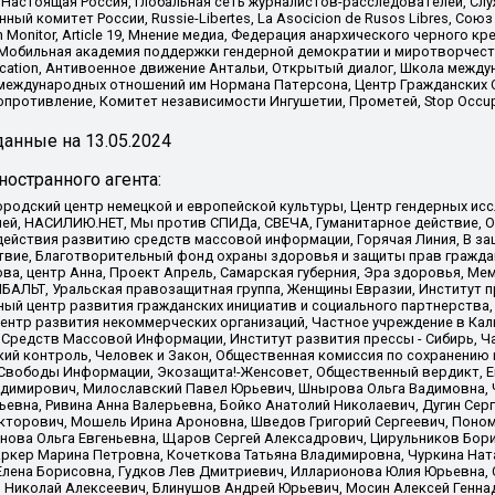
Настоящая Россия, Глобальная сеть журналистов-расследователей, Слу
ый комитет России, Russie-Libertes, La Asocicion de Rusos Libres, С
on Monitor, Article 19, Мнение медиа, Федерация анархического черного
обильная академия поддержки гендерной демократии и миротворчества,
ational Education, Антивоенное движение Антальи, Открытый диалог, Школа 
 международных отношений им Нормана Патерсона, Центр Гражданских 
ротивление, Комитет независимости Ингушетии, Прометей, Stop Occupat
анные на
13.05.2024
остранного агента:
родский центр немецкой и европейской культуры, Центр гендерных исс
ачей, НАСИЛИЮ.НЕТ, Мы против СПИДа, СВЕЧА, Гуманитарное действие, 
ействия развитию средств массовой информации, Горячая Линия, В защ
твие, Благотворительный фонд охраны здоровья и защиты прав гражда
 Сова, центр Анна, Проект Апрель, Самарская губерния, Эра здоровья, 
ИБАЛЬТ, Уральская правозащитная группа, Женщины Евразии, Институт п
ый центр развития гражданских инициатив и социального партнерства,
нтр развития некоммерческих организаций, Частное учреждение в Кал
 Средств Массовой Информации, Институт развития прессы - Сибирь, Ч
ий контроль, Человек и Закон, Общественная комиссия по сохранению
я Свободы Информации, Экозащита!-Женсовет, Общественный вердикт, 
ладимирович, Милославский Павел Юрьевич, Шнырова Ольга Вадимовна,
ьевна, Ривина Анна Валерьевна, Бойко Анатолий Николаевич, Дугин Сер
икторович, Мошель Ирина Ароновна, Шведов Григорий Сергеевич, Поно
нова Ольга Евгеньевна, Щаров Сергей Алексадрович, Цирульников Бори
ркер Марина Петровна, Кочеткова Татьяна Владимировна, Чуркина Нат
Елена Борисовна, Гудков Лев Дмитриевич, Илларионова Юлия Юрьевна, С
 Николай Алексеевич, Блинушов Андрей Юрьевич, Мосин Алексей Генна