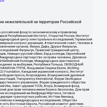
026
на нежелательной на территории Российской
-российский фонд по экономическому и правовому
ый Республиканский Институт, Открытая Россия, Институт
ждународный центр электоральных исследований, Германский
мирный конгресс украинцев, Атлантический совет, Человек в
звлечения органов, Фалунь Дафа, Друзья Фалуньгун,
еследований Фалуньгун, Пражский гражданский центр,
цев, Немецко-русский обмен, Бард колледж, Европейский
Международное партнерство за права человека, Духовное
ый Библейский Колледж, Международное христианское
аблюдению за выборами, Республика Польша, СВОБОДНЫЙ
АХИСНА ГРУПА, Фонд имени Генриха Бёлля, Stichting
t 22 Foundation, Канадский украинский конгресс, Институт
вободная пресса, Возрождение, Всеукраинский духовный
х Наций, Transparеncy International, Форум Свободных
ударственного управления, Форум гражданского общества
ией Инк, Завет церквей TCCN, Агора, Всемирный фонд
сский дом прав человека имени Бориса Звозскова, Дом прав
ских исследований им Вилфрида Мартенса, Сетевое
едерация транспортных рабочих, ИстЧам Финланд,
ропейских и международных исследований, Общество
я сеть Восточная Европа, Российский комитет действия,