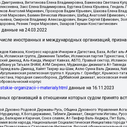
а Дмитриевна, Вититинова Елена Владимировна, Баженова Светлана Куп
Алексеевна, Закс Елена Владимировна, Буртина Елена Юрьевна, Гендель
иков Анатолий Мариевич, Прохоров Вадим Юрьевич, Шахова Елена Влад
ргей Маркович, Бахмин Вячеслав Иванович, Шабад Анатолий Ефимович, 
ьевна, Смирнов Владимир Александрович, Вицин Сергей Ефимович, Зол
доровна, Резник Генри Маркович, Захаров Герман Константинович
x
данные на
24.03.2022
 числе иностранных и международных организаций, призна
в Кавказа, Конгресс народов Ичкерии и Дагестана, База, Асбат аль-Ан
ба, Исламская группа, Движение Талибан, Исламская партия Туркестан
ский джихад, Аль-Каида, Имарат Кавказ, АБТО, Правый сектор, Исламск
Субхану уа Тагьаля SHAM, АУМ Синрике, Муджахеды джамаата Ат-Тавхида
ухид валь-Джихад, Хайят Тахрир аш-Шам, Ахлю Сунна Валь Джамаа, Natio
Мусульманская религиозная группа п. Кушкуль г. Оренбург, Крымско-т
кистана, Народная самооборона, Дуббайский джамаат, московская ячей
добровольческий корпус
istskie-organizacii-i-materialy.html
данные на
16.11.2023
зных организаций в отношении которых судом принято вс
ской Духовно Родовой Державы Русь, Община Духовного Управления Асг
Нурджулар, К Богодержавию, Таблиги Джамаат, Свидетели Иеговы, Рус
, Балкарии и Карачая, Союз славян, Ат-Такфир Валь-Хиджра, Пит Буль,
рмия воли народа, Национальная Социалистическая Инициатива города 
ви Православных Староверов-Инглингов, Русский общенациональный сою