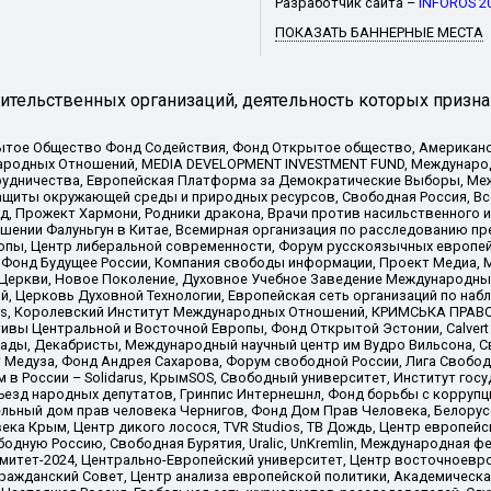
Разработчик сайта –
INFOROS 2
ПОКАЗАТЬ БАННЕРНЫЕ МЕСТА
тельственных организаций, деятельность которых призна
ытое Общество Фонд Содействия, Фонд Открытое общество, Американо
родных Отношений, MEDIA DEVELOPMENT INVESTMENT FUND, Международн
рудничества, Европейская Платформа за Демократические Выборы, Ме
щиты окружающей среды и природных ресурсов, Свободная Россия, Все
, Прожект Хармони, Родники дракона, Врачи против насильственного и
шении Фалуньгун в Китае, Всемирная организация по расследованию пр
опы, Центр либеральной современности, Форум русскоязычных европей
Фонд Будущее России, Компания свободы информации, Проект Медиа, 
 Церкви, Новое Поколение, Духовное Учебное Заведение Международн
й, Церковь Духовной Технологии, Европейская сеть организаций по н
nds, Королевский Институт Международных Отношений, КРИМСЬКА ПРАВОЗ
ициативы Центральной и Восточной Европы, Фонд Открытой Эстонии, Calver
ады, Декабристы, Международный научный центр им Вудро Вильсона, С
 Медуза, Фонд Андрея Сахарова, Форум свободной России, Лига Свободны
в России – Solidarus, КрымSOS, Свободный университет, Институт гос
Съезд народных депутатов, Гринпис Интернешнл, Фонд борьбы с коррупц
тельный дом прав человека Чернигов, Фонд Дом Прав Человека, Белору
ека Крым, Центр дикого лосося, TVR Studios, ТВ Дождь, Центр европей
одную Россию, Свободная Бурятия, Uralic, UnKremlin, Международная ф
омитет-2024, Центрально-Европейский университет, Центр восточноев
ражданский Совет, Центр анализа европейской политики, Академическа