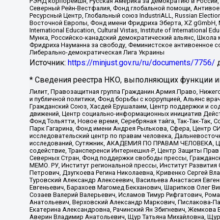
РЭНД корпорейшн, Русская Америка за демократию в России, 
Северный Рейн-Вестфалия, Фонд глобальной помощи, Антивоенн
Ресурсный Центр, Глобальный союз IndustriALL, Russian Electi
Восточной Европы, Фонд имени Фридриха Эберта, XZ gGmbH, М
International Education, Cultural Vistas, Institute of Intern
Мунка, Российско-канадский демократический альянс, Школа
Фридриха Науманна за свободу, Феминистское антивоенное соп
Либерально-демократическая Лига Украины
Источник:
https://minjust.gov.ru/ru/documents/7756/
д
* Сведения реестра НКО, выполняющих функции ин
Лилит, Правозащитная группа Гражданин.Армия.Право, Нижего
и публичной политики, Фонд борьбы с коррупцией, Альянс вр
Гражданский Союз, Хасдей Ерушалаим, Центр поддержки и сод
движений, Центр социально-информационных инициатив Дейс
Фонд Тольятти, Новое время, Серебряная тайга, Так-Так-Так,
Парк Гагарина, Фонд имени Андрея Рылькова, Сфера, Центр С
исследовательский центр по правам человека, Дальневосточн
исследований, Сутяжник, АКАДЕМИЯ ПО ПРАВАМ ЧЕЛОВЕКА, Це
содействие, Трансперенси Интернешнл-Р, Центр Защиты Прав
Северных Стран, Фонд поддержки свободы прессы, Гражданск
МЕМО. РУ, Институт региональной прессы, Институт Развити
Петрович, Дзугкоева Регина Николаевна, Кривенко Сергей В
Туровский Александр Алексеевич, Васильева Анастасия Евген
Евгеньевич, Барахоев Магомед Бекханович, Шарипков Олег В
Созаев Валерий Валерьевич, Исламов Тимур Рифгатович, Рома
Анатольевич, Верховский Александр Маркович, Пислакова-Па
Екатерина Александровна, Рачинский Ян Збигневич, Жемкова 
Аверин Владимир Анатольевич, Щур Татьяна Михайловна, Щур