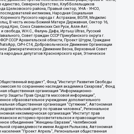
е единство, Северное Братство, Клуб Болельщиков
ода Щелковского района, Правый сектор, УНА - УНСО,
ие последователей инглиизма, Народная Социальная
 Коренного Русского народа г. Астрахани, ВОЛЯ, Меджлис
льц, В честь иконы Божией Матери Державная, Сектор 16,
рад Крю, Союз Славянских Сил Руси, Алля-Аят,
 свобода, W.H.С., Фалунь Дафа, Иртыш Ultras, Русский
вального, Совет граждан СССР Прикубанского округа г.
ФСР СССР Архангельской области, Проект Штурм, Граждане
, WhatsApp, СИЧ-С14, Добровольческое Движение Организации
жное Демократическое Движение Весна, Верховный Совет
та народных депутатов Красноярского края, Этническое
, Дальневосточное общественное движение "Маяк", Санкт-Петербургская ЛГБТ-инициативная группа "Выход", Инициативная группа ЛГБТ+ "Реверс", Алексеев Андрей Викторович, Бекбулатова Таисия Львовна, Беляев Иван Михайлович, Владыкина Елена Сергеевна, Гельман Марат Александрович, Никульшина Вероника Юрьевна, Толоконникова Надежда Андреевна, Шендерович Виктор Анатольевич, Общество с ограниченной ответственностью "Данное сообщение", Общество с ограниченной ответственностью Издательский дом "Новая глава", Айнбиндер Александра Александровна, Московский комьюнити-центр для ЛГБТ+инициатив, Благотворительный фонд развития филантропии, Deutsche Welle (Германия, Kurt-Schumacher-Strasse 3, 53113 Bonn), Борзунова Мария Михайловна, Воробьев Виктор Викторович, Голубева Анна Львовна, Константинова Алла Михайловна, Малкова Ирина Владимировна, Мурадов Мурад Абдулгалимович, Осетинская Елизавета Николаевна, Понасенков Евгений Николаевич, Ганапольский Матвей Юрьевич, Киселев Евгений Алексеевич, Борухович Ирина Григорьевна, Дремин Иван Тимофеевич, Дубровский Дмитрий Викторович, Красноярская региональная общественная организация поддержки и развития альтернативных образовательных технологий и межкультурных коммуникаций "ИНТЕРРА", Маяковская Екатерина Алексеевна, Фейгин Марк Захарович, Филимонов Андрей Викторович, Дзугкоева Регина Николаевна, Доброхотов Роман Александрович, Дудь Юрий Александрович, Елкин Сергей Владимирович, Кругликов Кирилл Игоревич, Сабунаева Мария Леонидовна, Семенов Алексей Владимирович, Шаинян Карен Багратович, Шульман Екатерина Михайловна, Асафьев Артур Валерьевич, Вахштайн Виктор Семенович, Венедиктов Алексей Алексеевич, Лушникова Екатерина Евгеньевна, Волков Леонид Михайлович, Невзоров Александр Глебович, Пархоменко Сергей Борисович, Сироткин Ярослав Николаевич, Кара-Мурза Владимир Владимирович, Баранова Наталья Владимировна, Гозман Леонид Яковлевич, Кагарлицкий Борис Юльевич, Климарев Михаил Валерьевич, Милов Владимир Станиславович, Автономная некоммерческая организация Краснодарский центр современного искусства "Типография", Моргенштерн Алишер Тагирович, Соболь Любовь Эдуардовна, Общество с ограниченной ответственностью "ЛИЗА НОРМ", Каспаров Гарри Кимович, Ходорковский Михаил Борисович, Общество с ограниченной ответственностью "Апрельские тезисы", Данилович Ирина Брониславовна, Кашин Олег Владимирович, Петров Николай Владимирович, Пивоваров Алексей Владимирович, Соколов Михаил Владимирович, Цветкова Юлия Владимировна, Чичваркин Евгений Александрович, Комитет против пыток/Команда против пыток, Общество с ограниченной ответственностью "Первый научный", Общество с ограниченной ответственностью "Вертолет и ко", Белоцерковская Вероника Борисовна, Кац Максим Евгеньевич, Лазарева Татьяна Юрьевна, Шаведдинов Руслан Табризович, Яшин Илья Валерьевич, Общество с ограниченной ответственностью "Иноагент ААВ", Алешковский Дмитрий Петрович, Альбац Евгения Марковна, Быков Дмитрий Львович, Галямина Юлия Евгеньевна, Лойко Сергей Леонидович, Мартынов Кирилл Константинович, Медведев Сергей Александрович, Крашенинников Федор Геннадиевич, Гордеева Катерина Вл