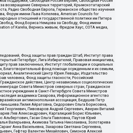
жба поддержки, Свободная Россия Берлин, Свободная Россия
оюз за возвращение Северных территорий, Крымскотатарский
 креста, Радио Свободная Европа, Германское общество изучения
 Форум имени Льва Копелева, American Councils for
международных отношений и государственной политики им Питера
Свобод, Фонд Бориса Немцова за Свободу, Фонд имени
ion of Karelia, Вернись живым, Фридом Хаус, СОТА медиа,
ледований, Фонд защиты прав граждан Штаб, Институт права
Открытый Петербург, Лига Избирателей, Правовая инициатива,
иту прав заключенных, Институт глобализации и социальных
н, Благотворительный фонд помощи осужденным и их семьям,
Мемориал, Аналитический Центр Юрия Левады, Издательство
рав человека, Фонд защиты гласности, Российский
 Гражданское действие, Центр независимых социологических
ининграде Совета Министров северных стран, Гражданское
астное учреждение в Санкт-Петербурге Совета Министров
 наследия академика Сахарова, Информационное агентство
Евразийская антимонопольная ассоциация, Бедушев Петр
 Чанышева Лилия Айратовна, Сидорович Ольга Борисовна,
гей Георгиевич, Пивоваров Андрей Сергеевич, Аверин Виталий
марев Лев Александрович, Каргалицкий Борис Юльевич,
с Альбертович, Гасан Ольга Павловна, Паутов Юрий
алья Валерьевна, Акимова Татьяна Николаевна, Золотарева
аранг Анна Васильевна, Захарова Светлана Сергеевна,
дьевич, Гефтер Валентин Михайлович, Симонов Алексей