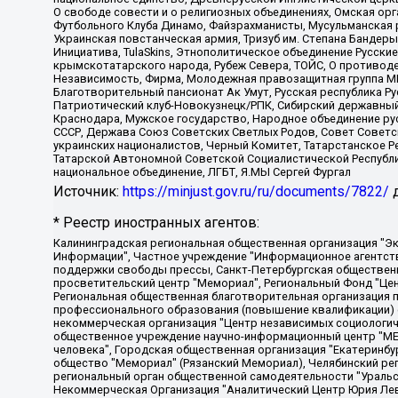
О свободе совести и о религиозных объединениях, Омская ор
Футбольного Клуба Динамо, Файзрахманисты, Мусульманская р
Украинская повстанческая армия, Тризуб им. Степана Бандеры,
Инициатива, TulaSkins, Этнополитическое объединение Русски
крымскотатарского народа, Рубеж Севера, ТОЙС, О противоде
Независимость, Фирма, Молодежная правозащитная группа МПГ
Благотворительный пансионат Ак Умут, Русская республика Рус
Патриотический клуб-Новокузнецк/РПК, Сибирский державный 
Краснодара, Мужское государство, Народное объединение ру
СССР, Держава Союз Советских Светлых Родов, Совет Советски
украинских националистов, Черный Комитет, Татарстанское 
Татарской Автономной Советской Социалистической Республи
национальное объединение, ЛГБТ, Я.МЫ Сергей Фургал
Источник:
https://minjust.gov.ru/ru/documents/7822/
д
* Реестр иностранных агентов:
Калининградская региональная общественная организация "Экозащита!-Женсовет", Фонд содействия защите прав и свобод граждан "Общественный вердикт", Фонд "Институт Развития Свободы Информации", Частное учреждение "Информационное агентство МЕМО. РУ", Региональная общественная организация "Общественная комиссия по сохранению наследия академика Сахарова", Фонд поддержки свободы прессы, Санкт-Петербургская общественная правозащитная организация "Гражданский контроль", Межрегиональная общественная организация "Информационно-просветительский центр "Мемориал", Региональный Фонд "Центр Защиты Прав Средств Массовой Информации", с 05.12.2023 Фонд "Центр Защиты Прав Средств массовой информации", Региональная общественная благотворительная организация помощи беженцам и мигрантам "Гражданское содействие", Негосударственное образовательное учреждение дополнительного профессионального образования (повышение квалификации) специалистов "АКАДЕМИЯ ПО ПРАВАМ ЧЕЛОВЕКА", Свердловская региональная общественная организация "Сутяжник", Автономная некоммерческая организация "Центр независимых социологических исследований", Союз общественных объединений "Российский исследовательский центр по правам человека", Региональное общественное учреждение научно-информационный центр "МЕМОРИАЛ", Некоммерческая организация "Фонд защиты гласности", Автономная некоммерческая организация "Институт прав человека", Городская общественная организация "Екатеринбургское общество "МЕМОРИАЛ", Городская общественная организация "Рязанское историко-просветительское и правозащитное общество "Мемориал" (Рязанский Мемориал), Челябинский региональный орган общественной самодеятельности – женское общественное объединение "Женщины Евразии", Челябинский региональный орган общественной самодеятельности "Уральская правозащитная группа", Фонд содействия защите здоровья и социальной справедливости имени Андрея Рылькова, Автономная Некоммерческая Организация "Аналитический Центр Юрия Левады", Автономная некоммерческая организация социальной поддержки населения "Проект Апрель", Региональная общественная организация помощи женщинам и детям, находящимся в кризисной ситуации "Информационно-методический центр "Анна", Фонд содействия развитию массовых коммуникаций и правовому просвещению "Так-так-Так", Фонд содействия устойчивому развитию "Серебряная тайга", Свердловский региональный общественный фонд социальных проектов "Новое время", "Idel.Реалии", Кавказ.Реалии, Крым.Реалии, Телеканал Настоящее Время, Татаро-башкирская служба Радио Свобода (Azatliq Radiosi), Радио Свободная Европа/Радио Свобода (PCE/PC), "Сибирь.Реалии", "Фактограф", Благотворительный фонд помощи осужденным и их семьям, Автономная некоммерческая организация "Институт глобализации и социальных движений", Фонд "В защиту прав заключенных", Частное учреждение "Центр поддержки и содействия развитию средств массовой информации", Пензенский региональный общественный благотворительный фонд "Гражданский союз", "Север.Реалии", Некоммерческая организация Фонд "Правовая инициатива", Общество с ограниченной ответственностью "Радио Свободная Европа/Радио Свобода", Чешское информационное агентство "MEDIUM-ORIENT", Красноярская региональная общественная организация