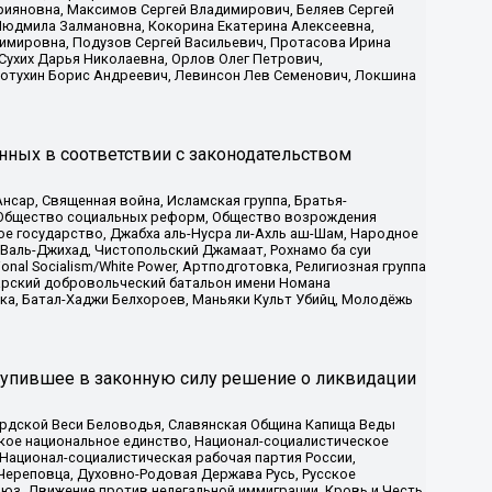
рияновна, Максимов Сергей Владимирович, Беляев Сергей
 Людмила Залмановна, Кокорина Екатерина Алексеевна,
имировна, Подузов Сергей Васильевич, Протасова Ирина
Сухих Дарья Николаевна, Орлов Олег Петрович,
отухин Борис Андреевич, Левинсон Лев Семенович, Локшина
нных в соответствии с законодательством
сар, Священная война, Исламская группа, Братья-
а, Общество социальных реформ, Общество возрождения
ое государство, Джабха аль-Нусра ли-Ахль аш-Шам, Народное
 Валь-Джихад, Чистопольский Джамаат, Рохнамо ба суи
nal Socialism/White Power, Артподготовка, Религиозная группа
атарский добровольческий батальон имени Номана
ка, Батал-Хаджи Белхороев, Маньяки Культ Убийц, Молодёжь
тупившее в законную силу решение о ликвидации
ардской Веси Беловодья, Славянская Община Капища Веды
ское национальное единство, Национал-социалистическое
 Национал-социалистическая рабочая партия России,
Череповца, Духовно-Родовая Держава Русь, Русское
з, Движение против нелегальной иммиграции, Кровь и Честь,