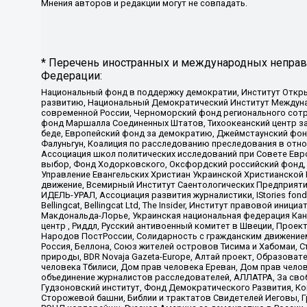
Мнения авторов и редакции могут не совпадать.
* Перечень иностранных и международных неправи
Федерации:
Национальный фонд в поддержку демократии, Институт Откр
развитию, Национальный Демократический Институт Междуна
современной России, Черноморский фонд регионального сот
фонд Маршалла Соединенных Штатов, Тихоокеанский центр за
беде, Европейский фонд за демократию, Джеймстаунский фонд
Фалуньгун, Коалиция по расследованию преследования в отно
Ассоциация школ политических исследований при Совете Евр
выбор, Фонд Ходорковского, Оксфордский российский фонд, 
Управление Евангельских Христиан Украинской Христианской
движение, Всемирный Институт Саентологических Предприяти
ИДЕЛЬ-УРАЛ, Ассоциация развития журналистики, IStories fo
Bellingcat, Bellingcat Ltd, The Insider, Институт правовой ин
Макдональда-Лорье, Украинская национальная федерация Кан
центр , Риддл, Русский антивоенный комитет в Швеции, Проект
Народов ПостРоссии, Солидарность с гражданским движением 
Россия, Беллона, Союз жителей островов Тисима и Хабомаи, 
природы, BDR Novaja Gazeta-Europe, Алтай проект, Образова
человека Тбилиси, Дом прав человека Ереван, Дом прав челов
объединение журналистов расследователей, АЛЛАТРА, За своб
Гудзоновский институт, Фонд Демократического Развития, К
Сторожевой башни, Библии и трактатов Свидетелей Иеговы, Г